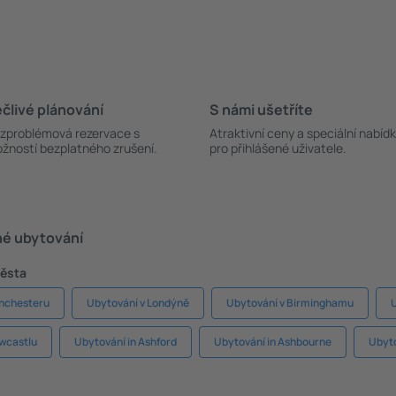
člivé plánování
S námi ušetříte
zproblémová rezervace s
Atraktivní ceny a speciální nabíd
žností bezplatného zrušení.
pro přihlášené uživatele.
né ubytování
města
anchesteru
Ubytování v Londýně
Ubytování v Birminghamu
U
wcastlu
Ubytování in Ashford
Ubytování in Ashbourne
Ubyto