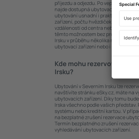
příjezdu a odjezdu. Po vepsání počtu 
najde dostupná ubytovací zařízení v 
ubytování usnadní i praktické filtry. 
zařízení, počtu hvězdiček, hodnocen
vzdálenosti od centra nebo bezplatné
těmto možnostem bez problému najde
Irsku v průběhu několika minut. Může
ubytovací zařízení nebo i ubytování s
Kde mohu rezervovat ubyt
Irsku?
Ubytování v Severním Irsku lze rezerv
navštívíte stránku eSky.cz, máte na 
ubytovacích zařízení. Díky tomu bude
Irska všechno podle vašich představ. 
systému nebo kreditní kartou. V přípa
na bezplatné zrušení rezervace ubyto
Termín bezplatného zrušení rezerva
vyhledávání ubytovacích zařízení.