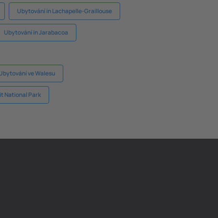
Ubytování in Lachapelle-Graillouse
Ubytování in Jarabacoa
Ubytování ve Walesu
t National Park