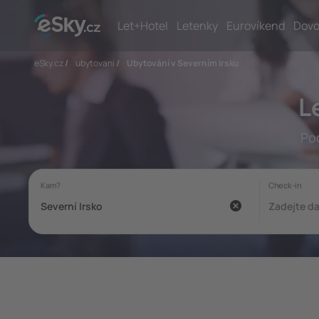
Let+Hotel
Letenky
Eurovíkend
Dovo
eSky.cz
/
ubytovani
/
Ubytování v Severním Irsku
L
Pod