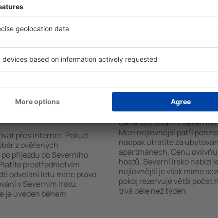
cestujících systém rychle
počtu hvězdiček. V dostupn
Severním Irsku. Výběr
kuchyňským koutem, balkone
Hledat můžete podle typu
přípravu kávy a čaje, sadou
í předchozích návštěvníků,
Hosté mohou využít bezplatné
ho zrušení rezervace. Díky
restaurace, nebo mohou zvol
te ubytování v Severním
Severním Irsku lze navíc re
te rezervovat pouze
letiště.
 letem.
ování v Severním
Kolik stojí ubytován
Cena ubytování v Severním Ir
Mezi nejlevnější patří penzi
ovat přes internet. Pokud
naopak utratíte za ubytován
výběr z ověřených
apartmánech. Cenu ovlivňuj
 po příjezdu do Severního
hostů. Severní Irsko nabízí 
Platíte prostřednictvím
nejlevnější je však mimo sezó
dě odvolání letu máte právo
pokoj rezervuje větší počet
vání v Severním Irsku.
trvá déle než týden.
ce je uveden během