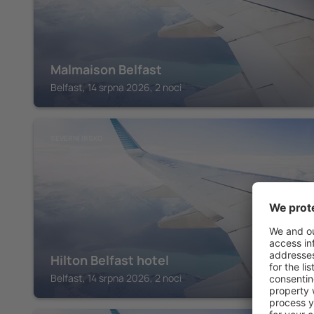
Malmaison Belfast
Belfast, 14 srpna 2026, 2 noci
SEVERNÍ IRSKO
Hilton Belfast hotel
Belfast, 14 srpna 2026, 2 noci