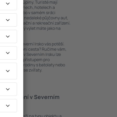
niory nebo skupiny. Turisté mají
ých apartmánech, hotelech a
oblastech nebo v samém srdci
 výhody patří i nedaleké půjčovny aut,
ody, restaurační a rekreační zařízení.
pomenutelný výlet máte jako na
ytování, Severní Irsko vás potěší.
pěšná služební cesta? Ručíme vám,
. Ubytování v Severním Irsku lze
ezbariérovým přístupem pro
si přijdou i rodiny s batolaty nebo
teří cestují se zvířaty.
í ubytování v Severním
ím Irsku záleží na typu objektu a