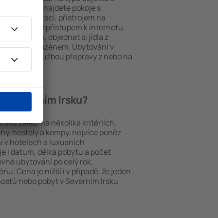
ých místech najdete pokoje s
m, klimatizací, přístrojem na
 ručníků nebo přístupem k internetu.
 parkování, objednat si jídla z
it hotel s bazénem. Ubytování v
zervovat se službou přepravy z nebo na
í v Severním Irsku?
sku záleží na několika kritériích.
ony, hostely a kempy, nejvíce peněz
í v hotelech a luxusních
e i datum, délka pobytu a počet
levné ubytování po celý rok,
nu. Cena je nižší i v případě, že jeden
 hostů nebo pobyt v Severním Irsku