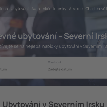
lená
Ubytování
Auta
Akční letenky
Atrakce
Charterové 
evné ubytování - Severní Irs
ívejte se na nejlepší nabídky ubytování v Severním Ir
Ubytování v Severním Irsku