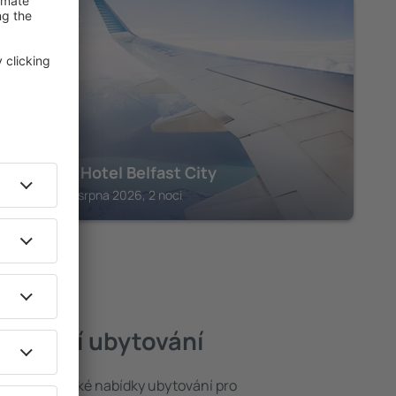
SEVERNÍ IRSKO
Clayton Hotel Belfast City
Belfast, 14 srpna 2026, 2 noci
 nejlepší ubytování
ybrat ze široké nabídky ubytování pro