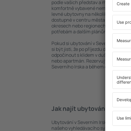
podle vašich představ a možností. Mů
komfortně vybavené nemovitosti s če
levné ubytovny na několik dní. Ubytov
dostupné v centru města, poblíž leti
okresech nebo regionech. Přizpůsobt
potřebám a dalším plánům.
Pokud si ubytování v Severním Irsku 
si být jisti, že po příjezdu do vaší des
odpočinout s klidem v duši a bez toho
nebo apartmán. Rezervujte si ubytov
Severního Irska a během cesty si uži
Jak najít ubytování v Sever
Ubytování v Severním Irsku lze rychle
našeho vyhledávacího systému. Stačí 