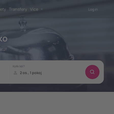
lety
Transfery
Více
Log in
ko
sku!