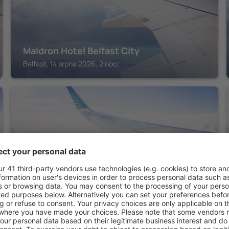
Maldron Hotel Belfast City
Belfast, 14 srpna 2026, 2 noci
SEVERNÍ IRSKO
Hampton by Hilton Belfast City Centre
Belfast, 14 srpna 2026, 2 noci