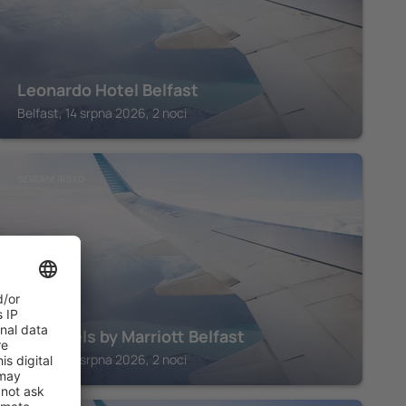
Leonardo Hotel Belfast
Belfast, 14 srpna 2026, 2 noci
SEVERNÍ IRSKO
AC Hotels by Marriott Belfast
Belfast, 14 srpna 2026, 2 noci