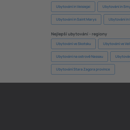
Ubytování in Veisiejai
Ubytování in Sm
Ubytování in Saint Marys
Ubytování in
Nejlepší ubytování - regiony
Ubytování ve Skotsku
Ubytování ve Vel
Ubytování na ostrově Nassau
Ubytován
Ubytování Stara Zagora province