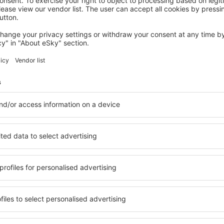
SEVERNÍ IRSKO
The Fitzwilliam Hotel Belfast
Belfast, 14 srpna 2026, 2 noci
Podívejte se na další nabídky v Severním Irsku
 Irsku
Severní Irsko –
ěte si ubytování přesně
v Severním Irsku si můžete v