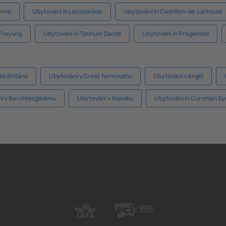
yrna
Ubytování in Lacabarède
Ubytování in Castillon-de-Larboust
 Freyung
Ubytování in Tannum Sands
Ubytování in Preganziol
ké Británii
Ubytování v Great Yarmouthu
Ubytování v Anglii
í v Berchtesgadenu
Ubytování v Alsasku
Ubytování in Curonian Spi