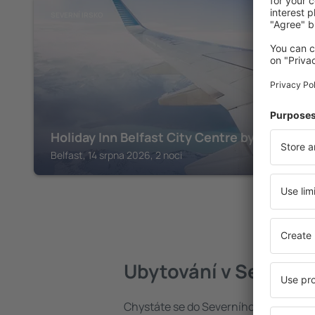
SEVERNÍ IRSKO
Holiday Inn Belfast City Centre by IHG
Belfast, 14 srpna 2026, 2 noci
Ubytování v Severním
Chystáte se do Severního Irska? Najd