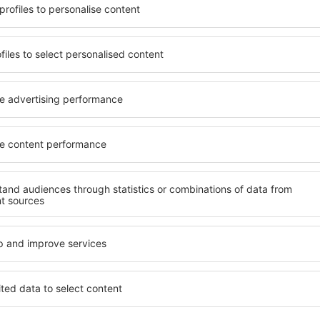
žete využít prostorné,
jednotlivce, páry, rodiny, se
tnými vymoženostmi, jakož i
možnost přenocovat v různ
ání v Severním Irsku je
penzionech – v poklidných 
ště i v méně vyhledávaných
Severního Irska . Mezi další
e ubytování vašim
veřejná doprava, četné obch
Všechno nezbytné pro neza
dlani!
zarezervujete včas, můžete
tinace si budete moci
Pokud toužíte po luxusním ub
, abyste museli hledat hotel
Dokonalá dovolená nebo ús
ání před odjezdem do
že budete nadmíru spokojeni
jete uvolněnou atmosféru.
rezervovat v zařízeních s b
handicapované osoby. Na své 
malými dětmi a návštěvníci, k
ním Irsku?
Jaké vybavení nabíz
Irsku?
 najít prostřednictvím
uvést cíl cesty a termín
Vybavení ubytování v Severn