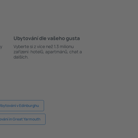
Ubytování dle vašeho gusta
ky
Vyberte si z více než 1.3 milionu
zařízení: hotelů, apartmánů, chat a
dalších.
bytování v Edinburghu
vání in Great Yarmouth