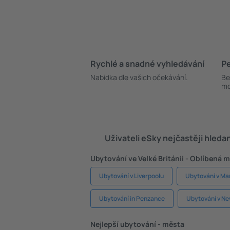
Rychlé a snadné vyhledávání
Pe
Nabídka dle vašich očekávání.
Be
mo
Uživateli eSky nejčastěji hleda
Ubytování ve Velké Británii - Oblíbená 
Ubytování v Liverpoolu
Ubytování v M
Ubytování in Penzance
Ubytování v Ne
Nejlepší ubytování - města