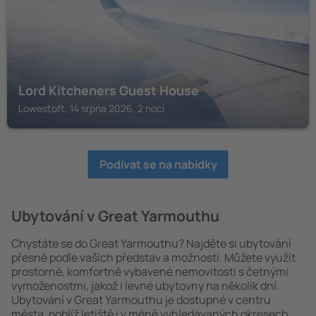
Lord Kitcheners Guest House
Lowestoft, 14 srpna 2026, 2 noci
Podívat se na nabídky
Ubytování v Great Yarmouthu
Chystáte se do Great Yarmouthu? Najděte si ubytování
přesně podle vašich představ a možností. Můžete využít
prostorné, komfortně vybavené nemovitosti s četnými
vymoženostmi, jakož i levné ubytovny na několik dní.
Ubytování v Great Yarmouthu je dostupné v centru
města, poblíž letiště i v méně vyhledávaných okresech