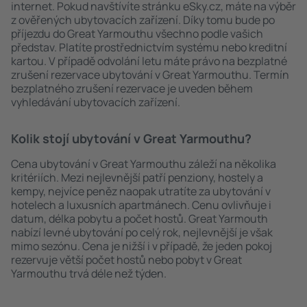
internet. Pokud navštívíte stránku eSky.cz, máte na výběr
z ověřených ubytovacích zařízení. Díky tomu bude po
příjezdu do Great Yarmouthu všechno podle vašich
představ. Platíte prostřednictvím systému nebo kreditní
kartou. V případě odvolání letu máte právo na bezplatné
zrušení rezervace ubytování v Great Yarmouthu. Termín
bezplatného zrušení rezervace je uveden během
vyhledávání ubytovacích zařízení.
Kolik stojí ubytování v Great Yarmouthu?
Cena ubytování v Great Yarmouthu záleží na několika
kritériích. Mezi nejlevnější patří penziony, hostely a
kempy, nejvíce peněz naopak utratíte za ubytování v
hotelech a luxusních apartmánech. Cenu ovlivňuje i
datum, délka pobytu a počet hostů. Great Yarmouth
nabízí levné ubytování po celý rok, nejlevnější je však
mimo sezónu. Cena je nižší i v případě, že jeden pokoj
rezervuje větší počet hostů nebo pobyt v Great
Yarmouthu trvá déle než týden.