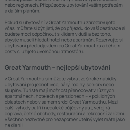
nebo regionech. Přizpůsobte ubytování vašim potřebám
a dalším plánům.
Pokud si ubytování v Great Yarmouthu zarezervujete
včas, můžete si být jisti, že po příjezdu do vaší destinace si
budete moci odpočinout s klidem v duši a bez toho,
abyste museli hledat hotel nebo apartmán. Rezervujte si
ubytování před odjezdem do Great Yarmouthu a během
cesty si užijete uvolněnou atmosféru.
Great Yarmouth – nejlepší ubytování
v Great Yarmouthu si můžete vybrat ze široké nabídky
ubytování pro jednotlivce, páry, rodiny, seniory nebo
skupiny. Turisté mají možnost přenocovat v různých
apartmánech, hotelech a penzionech – v poklidných
oblastech nebo v samém srdci Great Yarmouthu. Mezi
další výhody patří i nedaleké půjčovny aut, veřejná
doprava, četné obchody, restaurační a rekreační zařízení.
Všechno nezbytné pro nezapomenutelný výlet máte jako
na dlani!