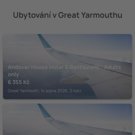
Ubytování v Great Yarmouthu
GREAT YARMOUTH
Andover House Hotel & Restaurant - Adults
only
6 355
Kč
Great Yarmouth, 14 srpna 2026, 2 noci
GREAT YARMOUTH