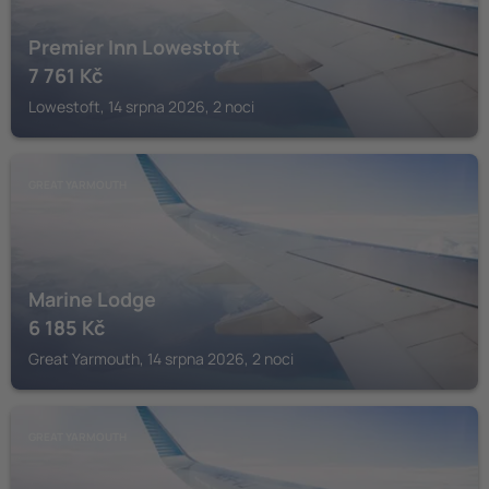
Premier Inn Lowestoft
7 761
Kč
Lowestoft, 14 srpna 2026, 2 noci
GREAT YARMOUTH
Marine Lodge
6 185
Kč
Great Yarmouth, 14 srpna 2026, 2 noci
GREAT YARMOUTH