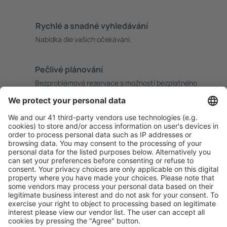
Rychlé a snadné vyhledávání
Nabídka dle vašich očekávání.
Pečlivé plánování
Bezproblémová rezervace s možností bezplatného
zrušení.
S námi ušetříte
Atraktivní ceny a speciální nabídky pro přihlášené
uživatele.
Ubytování dle vašeho gusta
Vyberte si z více než 1.3 milionu zařízení: hotelů,
apartmánů, chat a dalších.