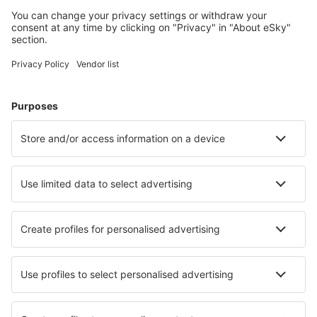
Uživateli eSky nejčastěji hledané ubytování
Ubytování ve Velké Británii - Oblíbená města
Ubytování v Londýně
Ubytování v Birminghamu
Ubytování v Liverpoolu
Ubytování v Edinburghu
Ubytování v Manchesteru
Ubytování in Ventnor
Ubytování in Cirencester
Ubytování in Sunderland
Ubytování Blaenau Ffestiniog
Ubytování in Looe
Nejlepší ubytování - města
Ubytování in Moroeni
Ubytování in Kokstad
Ubytování in Doldersum
Ubytování in Mooka
Ubytování in Colchester
Ubytování Timberline