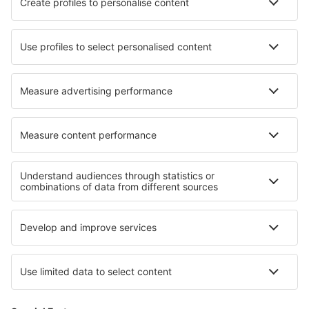
Ubytování in Veinticinco de Mayo
Ubytování in Coquille
Ubytování in Middlesex
Ubytování in Parthenón
Nejlepší ubytování - regiony
Ubytování v Southportu
Ubytování v Pembrokeshire
Ubytování v Anglii
Ubytování na Normanských ostrovech
Ubytování ve Walesu
Ubytování v Roztoczanský národní park
Ubytování v Gorczaňský národní park
Ubytování v Horních Taurech
Ubytování v Disneylandu Paříž
Ubytování in Khao Yai National Park