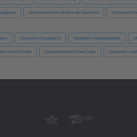
aregalway
Ubytování in Pont-de-Buis-lès-Quimerch
Ubytování in 
lesu
Ubytování v Southportu
Ubytování v Pembrokeshire
Ub
ání v Puerto Plata
Ubytování on Baltic Sea Coast
Ubytování v Jos