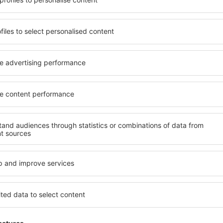
yužít prostorné, komfortně
jednotlivce, páry, rodiny, se
enostmi, jakož i levné
možnost přenocovat v různ
 Saint Anne je dostupné v
penzionech – v poklidných 
ě vyhledávaných okresech
Anne. Mezi další výhody patř
ní vašim potřebám a dalším
doprava, četné obchody, res
Všechno nezbytné pro neza
dlani!
zervujete včas, můžete si
nace si budete moci
Pokud toužíte po luxusním u
, abyste museli hledat hotel
Dokonalá dovolená nebo ús
ání před odjezdem do Saint
že budete nadmíru spokojeni
ěnou atmosféru.
rezervovat v zařízeních s b
handicapované osoby. Na své 
malými dětmi a návštěvníci, k
 Anne?
Jaké vybavení nabíz
jít prostřednictvím našeho
Vybavení ubytování v Saint 
l cesty a termín příjezdu a
hvězdiček. V dostupných mí