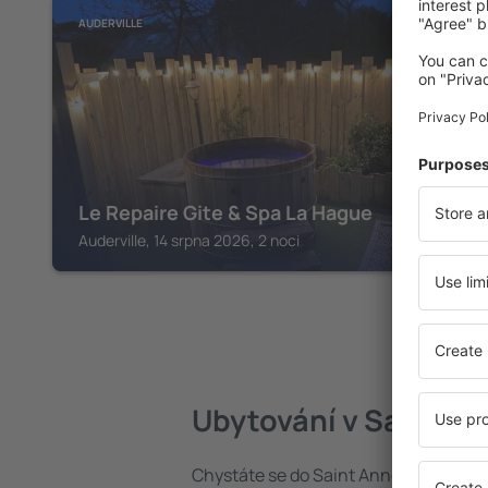
AUDERVILLE
Le Repaire Gite & Spa La Hague
Auderville, 14 srpna 2026, 2 noci
Ubytování v Saint A
Chystáte se do Saint Anne? Najděte s