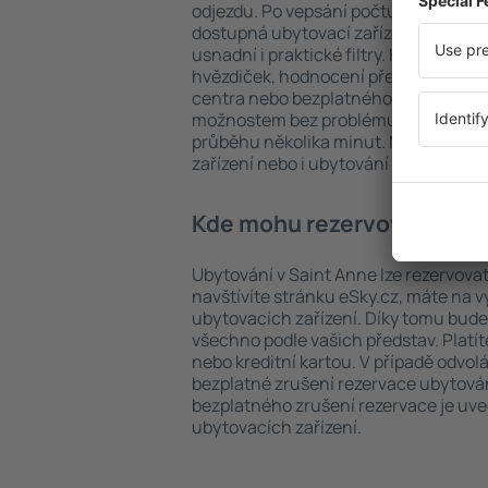
odjezdu. Po vepsání počtu cestujícíc
dostupná ubytovací zařízení v Saint 
usnadní i praktické filtry. Hledat můž
hvězdiček, hodnocení předchozích ná
centra nebo bezplatného zrušení rez
možnostem bez problému najdete uby
průběhu několika minut. Můžete reze
zařízení nebo i ubytování s letem.
Kde mohu rezervovat ubyto
Ubytování v Saint Anne lze rezervovat
navštívíte stránku eSky.cz, máte na 
ubytovacích zařízení. Díky tomu bude
všechno podle vašich představ. Platí
nebo kreditní kartou. V případě odvol
bezplatné zrušení rezervace ubytován
bezplatného zrušení rezervace je u
ubytovacích zařízení.