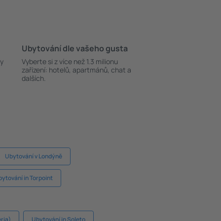
Ubytování dle vašeho gusta
ky
Vyberte si z více než 1.3 milionu
zařízení: hotelů, apartmánů, chat a
dalších.
Ubytování v Londýně
ytování in Torpoint
ria)
Ubytování in Soleto