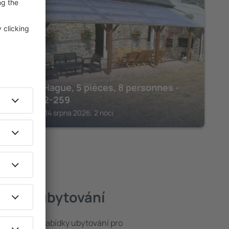
AUDERVILLE
Gîte La Hague, 5 pièces, 8 personnes -
FR-1-362-259
Auderville, 14 srpna 2026, 2 noci
jlepší ubytování
t ze široké nabídky ubytování pro