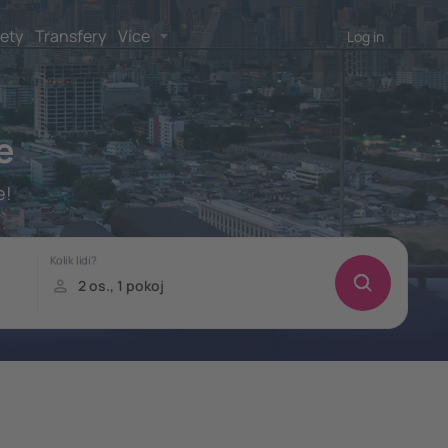
lety
Transfery
Více
Log in
e
e!