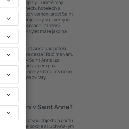
niory nebo skupiny. Turisté mají
ých apartmánech, hotelech a
oblastech nebo v samém srdci Saint
í i nedaleké půjčovny aut, veřejná
taurační a rekreační zařízení.
pomenutelný výlet máte jako na
bytování, Saint Anne vás potěší.
pěšná služební cesta? Ručíme vám,
. Ubytování v Saint Anne lze
ezbariérovým přístupem pro
si přijdou i rodiny s batolaty nebo
teří cestují se zvířaty.
í ubytování v Saint Anne?
Anne záleží na typu objektu a počtu
stech najdete pokoje s kuchyňským