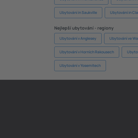
Ubytování in Saukville
Ubytování in Cl
Nejlepší ubytování - regiony
Ubytování v Anglesey
Ubytování ve Wa
Ubytování v Horních Rakousech
Ubytov
Ubytování v Yosemitech