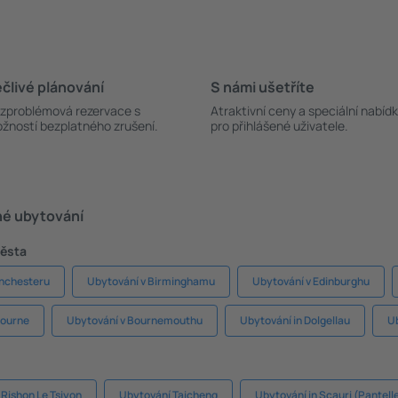
člivé plánování
S námi ušetříte
zproblémová rezervace s
Atraktivní ceny a speciální nabíd
žností bezplatného zrušení.
pro přihlášené uživatele.
né ubytování
města
anchesteru
Ubytování v Birminghamu
Ubytování v Edinburghu
bourne
Ubytování v Bournemouthu
Ubytování in Dolgellau
Ub
 Rishon Le Tsiyon
Ubytování Taicheng
Ubytování in Scauri (Pantelle