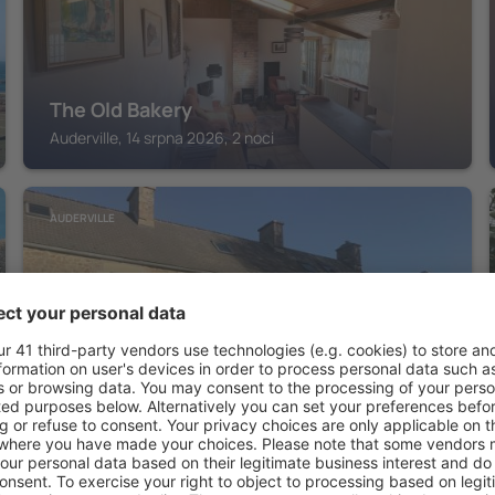
The Old Bakery
Auderville, 14 srpna 2026, 2 noci
AUDERVILLE
Chambres d'hôtes du Mont Roulet la
Hague
Auderville, 14 srpna 2026, 2 noci