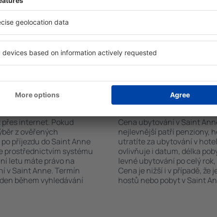
h systém rychle najde
koutem, balkonem, klimatizac
Anne. Výběr ubytování
sadou ručníků nebo přístup
ete podle typu zařízení, počtu
bezplatné parkování, objedn
vštěvníků, vzdálenosti od
zvolit hotel s bazénem. Ubyt
ervace. Díky těmto
rezervovat se službou přepra
tování v Saint Anne v
rvovat pouze ubytovací
vání v Saint Anne?
Kolik stojí ubytován
 přes internet. Pokud
Cena ubytování v Saint Anne 
výběr z ověřených
nejlevnější patří penziony, 
 po příjezdu do Saint Anne
utratíte za ubytování v ho
te prostřednictvím systému
ovlivňuje i datum, délka pob
ání letu máte právo na
levné ubytování po celý rok,
í v Saint Anne. Termín
Cena je nižší i v případě, že
veden během vyhledávání
hostů nebo pobyt v Saint An