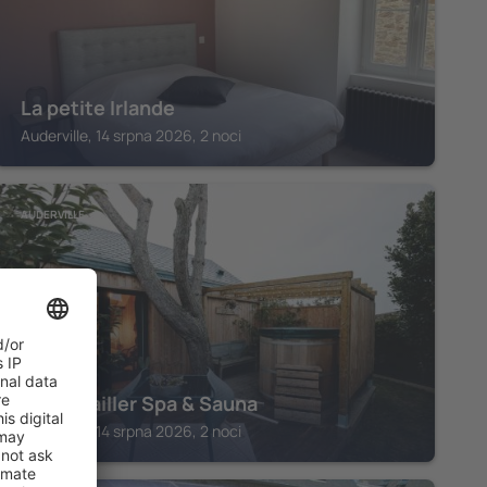
La petite Irlande
Auderville, 14 srpna 2026, 2 noci
AUDERVILLE
Le Poulailler Spa & Sauna
Auderville, 14 srpna 2026, 2 noci