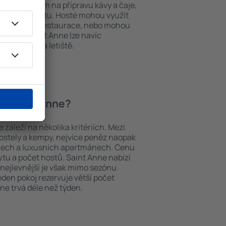
í, přístrojem na přípravu kávy a čaje,
em k internetu. Hosté mohou využít
at si jídla z restaurace, nebo mohou
ování v Saint Anne lze navíc
vy z nebo na letiště.
í v Saint Anne?
záleží na několika kritériích. Mezi
hostely a kempy, nejvíce peněz naopak
telech a luxusních apartmánech. Cenu
ytu a počet hostů. Saint Anne nabízí
 nejlevnější je však mimo sezónu.
 jeden pokoj rezervuje větší počet
ne trvá déle než týden.