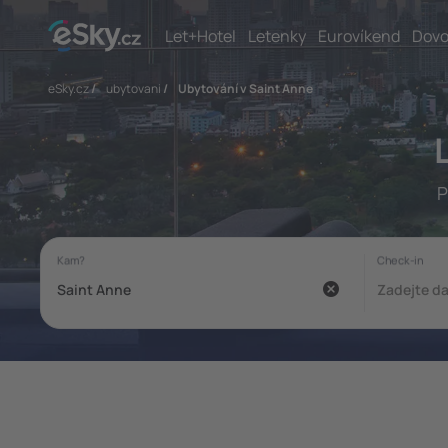
Let+Hotel
Letenky
Eurovíkend
Dovo
eSky.cz
/
ubytovani
/
Ubytování v Saint Anne
P