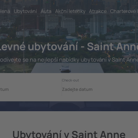
lená
Ubytování
Auta
Akční letenky
Atrakce
Charterové 
Levné ubytování - Saint Ann
odívejte se na nejlepší nabídky ubytování v Saint Ann
Ubytování v Saint Anne