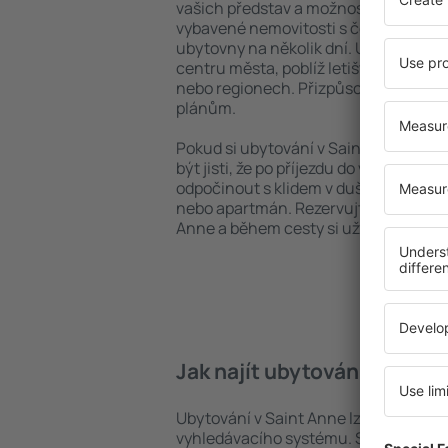
vašich představ a možností. Můžete v
vybavené nemovitosti s četnými vymož
ubytovny na několik dní. Ubytování v
centru města, poblíž letiště i v mén
nebo regionech. Přizpůsobte ubytová
plánům.
Pokud si ubytování v Saint Anne zare
být jisti, že po příjezdu do vaší desti
odpočinout s klidem v duši a bez toho
nebo apartmán. Rezervujte si ubytov
Anne a během cesty si užijete uvoln
Jak najít ubytování v Saint
Ubytování v Saint Anne lze rychle na
vyhledávacího systému. Stačí uvést cí