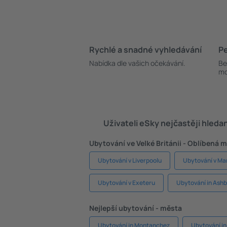
Rychlé a snadné vyhledávání
Pe
Nabídka dle vašich očekávání.
Be
mo
Uživateli eSky nejčastěji hleda
Ubytování ve Velké Británii - Oblíbená 
Ubytování v Liverpoolu
Ubytování v M
Ubytování v Exeteru
Ubytování in Ash
Nejlepší ubytování - města
Ubytování in Montanchez
Ubytování in