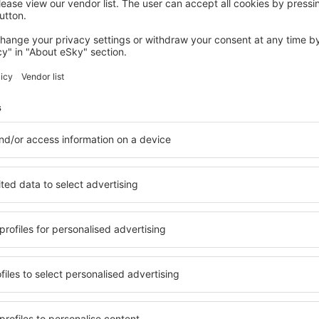
AUDERVILLE
La Petite Roselle in Alderney
Auderville, 14 srpna 2026, 2 noci
Podívejte se na další nabídky v Saint Anne
nne
Saint Anne – ne
i ubytování přesně podle
v Saint Anne si můžete vybra