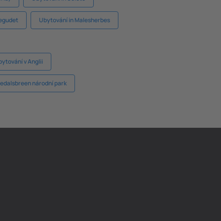
Segudet
Ubytování in Malesherbes
ytování v Anglii
tedalsbreen národní park