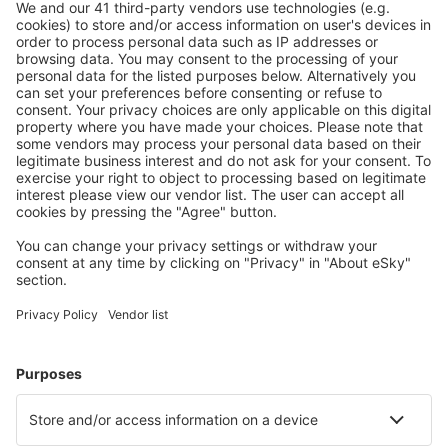
S námi ušetříte
Atraktivní ceny a speciální nabídky pro přihlášené
uživatele.
Ubytování dle vašeho gusta
Vyberte si z více než 1.3 milionu zařízení: hotelů,
apartmánů, chat a dalších.
Nejvyhledávanější hotely uživateli eSky
Hotely v Řecku - Oblíbená města
Hotely v Soluni
Hotely v Rethimnonu
Hotely v Chanii
Hotely v Athénách
Hotely na Parosu
Hotely in Nea Peramos (Kavala)
Hotely in Sidari
Hotely in Firostefan
Hotely in Salamina