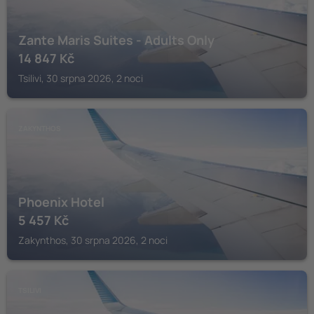
Zante Maris Suites - Adults Only
14 847
Kč
Tsilivi, 30 srpna 2026, 2 noci
ZAKYNTHOS
Phoenix Hotel
5 457
Kč
Zakynthos, 30 srpna 2026, 2 noci
TSILIVI