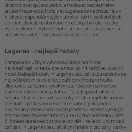
zkontrolovat způsob platby a možnost bezplatného
zrušení rezervace. Hotely in Laganas se nacházejí jak v
blízkosti nejpopulárnějších atrakcí, tak i v poklidnějších
čtvrtích. Jsou jako stvořené na delší pobyt ale i krátký
výlet o víkendu. Vyberte hotel přesně pro vás a začněte
se balit na výlet nebo služební cestu už dnes!
Laganas – nejlepší hotely
Komplexní služby a výhodná poloha patří mezi
nejdůležitější kritéria, která musí splnit každý exklusivní
hotel. Nejlepší hotely in Laganas jsou zárukou obsluhy na
nejvyšší úrovni a celé řady dalších výhod pro hosty.
Ubytovací zařízení s vysokým standardem se mohou
pochlubit dokonalou polohou. Ty nejlepší atrakce in
Laganas tak máte na dosah ruky. Hosté mají k dispozici i
bezplatné parkování a mohou si vybrat pokoj nebo
apartmán přesně podle svých představ. Hotel s vysokým
standardem znamená mimo jiné i různorodé menu, SPA
či fitness areál nebo atrakce pro děti. Nejlepší ubytovací
zařízení in Laganas jsou skvělým řešením pro páry, rodiny