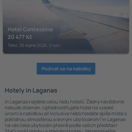
Hotel Contessina
20 477
Kč
Tsilivi, 30 srpna 2026, 2 noci
Podívat se na nabídky
Hotely in Laganas
in Laganas najdete celou řadu hotelů. Žádný návštěvník
nebude zklamán. Upřednostňujete hotel na vysoké
úrovni a nabídkou all inclusive nebo hledáte spíše místa s
poklidnou atmosférou a levným ubytováním? in Laganas
na vás čeká ubytování přesně podle vašich představ!
Stačí zvolit polohu a standard hotelu. Nezapomeňte