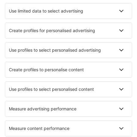
Hotely in Benitses
Nejlepší hotely - města
Hotely in Happurg
Hotely in Quilotoa
Hotely in Quarrata
Hotely in Borve
Hotely Santa Margarita
Hotely in Laspuna
Hotely in Brok
Hotely in Scicli
Hotely v Prince George
Hotely in Santiago de la Espada
Nejlepší hotely - regiony
Hotely in Attica
Hotely in Andros
Hotely na poloostrově Chalkidiki
Hotely in Ios