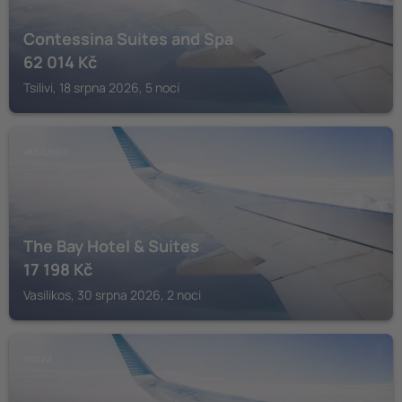
Contessina Suites and Spa
62 014
Kč
Tsilivi, 18 srpna 2026, 5 nocí
VASILIKOS
The Bay Hotel & Suites
17 198
Kč
Vasilikos, 30 srpna 2026, 2 noci
TSILIVI