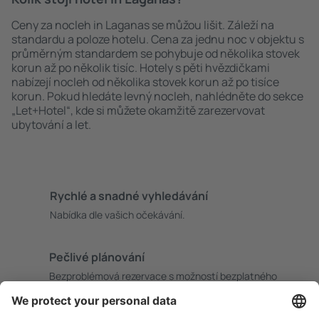
Ceny za nocleh in Laganas se můžou lišit. Záleží na
standardu a poloze hotelu. Cena za jednu noc v objektu s
průměrným standardem se pohybuje od několika stovek
korun až po několik tisíc. Hotely s pěti hvězdičkami
nabízejí nocleh od několika stovek korun až po tisíce
korun. Pokud hledáte levný nocleh, nahlédněte do sekce
„Let+Hotel“, kde si můžete okamžitě zarezervovat
ubytování a let.
Rychlé a snadné vyhledávání
Nabídka dle vašich očekávání.
Pečlivé plánování
Bezproblémová rezervace s možností bezplatného
zrušení.