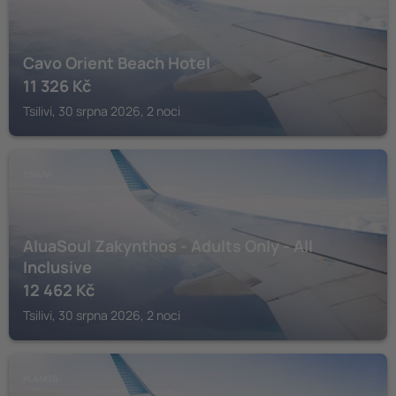
Cavo Orient Beach Hotel
11 326
Kč
Tsilivi, 30 srpna 2026, 2 noci
TSILIVI
AluaSoul Zakynthos - Adults Only - All
Inclusive
12 462
Kč
Tsilivi, 30 srpna 2026, 2 noci
PLANOS