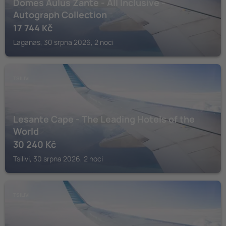
Domes Aulūs Zante - All Inclusive -
Autograph Collection
17 744
Kč
Laganas, 30 srpna 2026, 2 noci
TSILIVI
Lesante Cape - The Leading Hotels of the
World
30 240
Kč
Tsilivi, 30 srpna 2026, 2 noci
TSILIVI