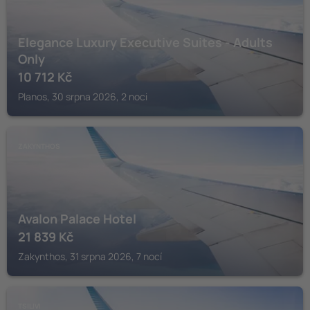
Elegance Luxury Executive Suites - Adults
Only
10 712
Kč
Planos, 30 srpna 2026, 2 noci
ZAKYNTHOS
Avalon Palace Hotel
21 839
Kč
Zakynthos, 31 srpna 2026, 7 nocí
TSILIVI