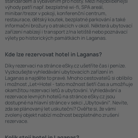
standardem a vybavením pro hosty. Mezi nejoblíbenější
výhody patří např. bezplatné wi-fi, SPA areál,
minibar/trezor v pokoji, konferenční centrum,
restaurace, dětský koutek, bezplatné parkování a také
informační brožury o atrakcích v okolí. Některá ubytovací
zařízení nabízejí i transport z/na letiště nebo poznávací
výlety po historických památkách in Laganas.
Kde lze rezervovat hotel in Laganas?
Díky rezervaci na stránce eSky.cz ušetříte čas i peníze.
Vyzkoušejte vyhledávání ubytovacích zařízení in
Laganas a najděte to pravé. Mnoho cestovatelů si oblíbilo
i možnost „Let+Hotel - tato možnost šetří čas a umožňuje
okamžitou rezervaci letů a ubytování. Vyhledávání a
rezervace levných hotelů na stránce eSky.cz jsou
dostupné na hlavní stránce v sekci „Ubytování“. Nevíte,
zda se plánovaný let uskuteční? Ověřte si, že vámi
zvolený objekt nabízí možnost bezplatného zrušení
rezervace.
Kolik stojí hotel in Laganas?