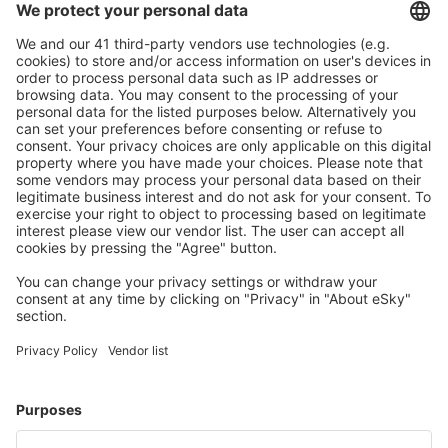
Bezproblémová rezervace s možností bezplatného
zrušení.
S námi ušetříte
Atraktivní ceny a speciální nabídky pro přihlášené
uživatele.
Ubytování dle vašeho gusta
Vyberte si z více než 1.3 milionu zařízení: hotelů,
apartmánů, chat a dalších.
Uživateli eSky nejčastěji hledané ubytování
Ubytování v Řecku - Oblíbená města
Ubytování v Lefkadě
Ubytování v Soluni
Ubytování v Athénách
Ubytování v Chanii