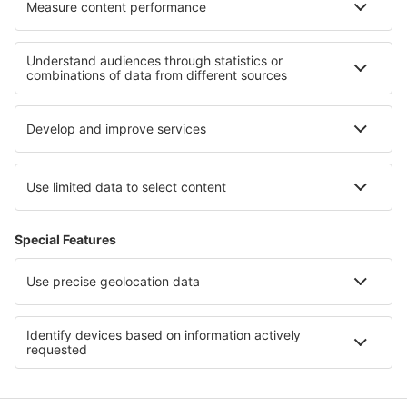
Ubytování na ostrově Lesbos
Ubytování v Kavale
Ubytování na Lefkadě
Ubytování in Chios
Ubytování na Olympské riviéře
Ubytování na pobřeží Rimini
Ubytování v Kalábrii
Ubytování v Algarve
Ubytování on East Frisian Islands
Ubytování na Havaji