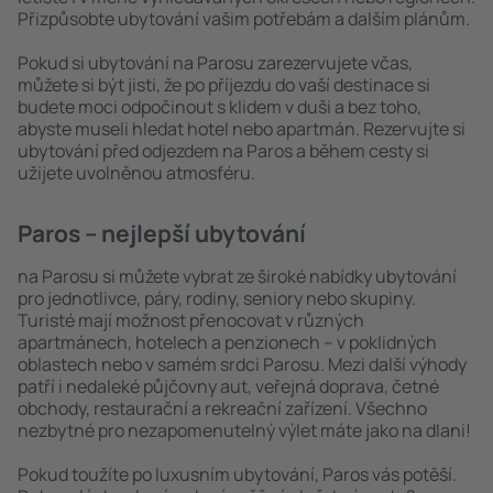
Přizpůsobte ubytování vašim potřebám a dalším plánům.
Pokud si ubytování na Parosu zarezervujete včas,
můžete si být jisti, že po příjezdu do vaší destinace si
budete moci odpočinout s klidem v duši a bez toho,
abyste museli hledat hotel nebo apartmán. Rezervujte si
ubytování před odjezdem na Paros a během cesty si
užijete uvolněnou atmosféru.
Paros – nejlepší ubytování
na Parosu si můžete vybrat ze široké nabídky ubytování
pro jednotlivce, páry, rodiny, seniory nebo skupiny.
Turisté mají možnost přenocovat v různých
apartmánech, hotelech a penzionech – v poklidných
oblastech nebo v samém srdci Parosu. Mezi další výhody
patří i nedaleké půjčovny aut, veřejná doprava, četné
obchody, restaurační a rekreační zařízení. Všechno
nezbytné pro nezapomenutelný výlet máte jako na dlani!
Pokud toužíte po luxusním ubytování, Paros vás potěší.