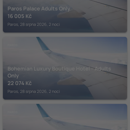
Paros Palace Adults Only
16 005
Kč
Paros, 28 srpna 2026, 2 noci
PAROS
Bohemian Luxury Boutique Hotel - Adults
Only
22 074
Kč
Paros, 28 srpna 2026, 2 noci
PAROS