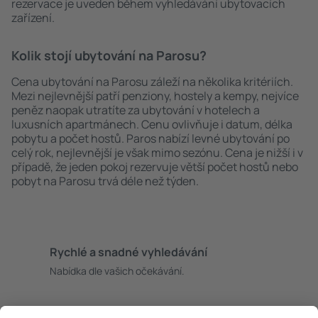
rezervace je uveden během vyhledávání ubytovacích
zařízení.
Kolik stojí ubytování na Parosu?
Cena ubytování na Parosu záleží na několika kritériích.
Mezi nejlevnější patří penziony, hostely a kempy, nejvíce
peněz naopak utratíte za ubytování v hotelech a
luxusních apartmánech. Cenu ovlivňuje i datum, délka
pobytu a počet hostů. Paros nabízí levné ubytování po
celý rok, nejlevnější je však mimo sezónu. Cena je nižší i v
případě, že jeden pokoj rezervuje větší počet hostů nebo
pobyt na Parosu trvá déle než týden.
Rychlé a snadné vyhledávání
Nabídka dle vašich očekávání.
Pečlivé plánování