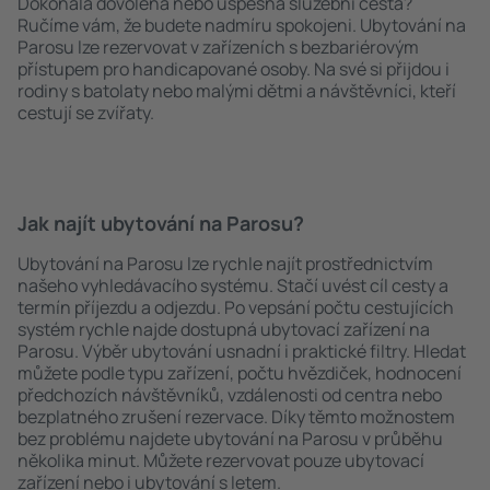
Dokonalá dovolená nebo úspěšná služební cesta?
Ručíme vám, že budete nadmíru spokojeni. Ubytování na
Parosu lze rezervovat v zařízeních s bezbariérovým
přístupem pro handicapované osoby. Na své si přijdou i
rodiny s batolaty nebo malými dětmi a návštěvníci, kteří
cestují se zvířaty.
Jak najít ubytování na Parosu?
Ubytování na Parosu lze rychle najít prostřednictvím
našeho vyhledávacího systému. Stačí uvést cíl cesty a
termín příjezdu a odjezdu. Po vepsání počtu cestujících
systém rychle najde dostupná ubytovací zařízení na
Parosu. Výběr ubytování usnadní i praktické filtry. Hledat
můžete podle typu zařízení, počtu hvězdiček, hodnocení
předchozích návštěvníků, vzdálenosti od centra nebo
bezplatného zrušení rezervace. Díky těmto možnostem
bez problému najdete ubytování na Parosu v průběhu
několika minut. Můžete rezervovat pouze ubytovací
zařízení nebo i ubytování s letem.