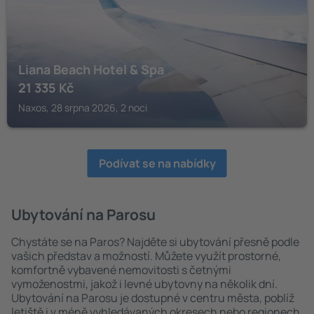
Liana Beach Hotel & Spa
21 335
Kč
Naxos, 28 srpna 2026, 2 noci
Podívat se na nabídky
Ubytování na Parosu
Chystáte se na Paros? Najděte si ubytování přesně podle
vašich představ a možností. Můžete využít prostorné,
komfortně vybavené nemovitosti s četnými
vymoženostmi, jakož i levné ubytovny na několik dní.
Ubytování na Parosu je dostupné v centru města, poblíž
letiště i v méně vyhledávaných okresech nebo regionech.