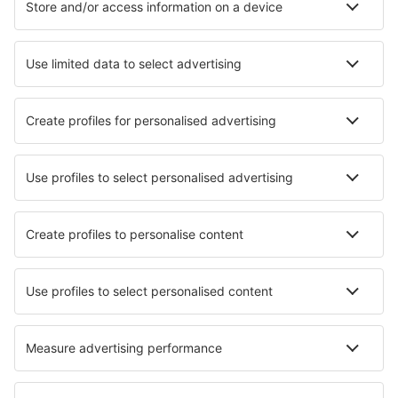
Ubytování v Rethimnonu
Ubytování v Ioánině
Ubytování in Syros
Ubytování in Lindos
Ubytování in Anavyssos
Ubytování in Naousa
Nejlepší ubytování - města
Ubytování in Coral Bay
Ubytování in Rognac
Ubytování in Besalu
Ubytování in Cary
Ubytování in Livinallongo del Col di Lana
Ubytování in Garoua
Ubytování in Burgusio
Ubytování in Arboletas
Ubytování in Murta Maria
Ubytování in Gorxheimertal
Nejlepší ubytování - regiony