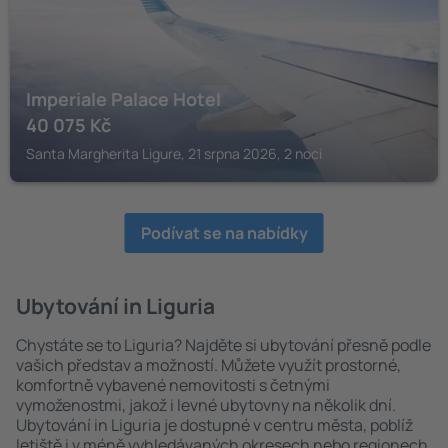
Imperiale Palace Hotel
40 075
Kč
Santa Margherita Ligure, 21 srpna 2026, 2 noci
Podívat se na nabídky
Ubytování in Liguria
Chystáte se to Liguria? Najděte si ubytování přesně podle
vašich představ a možností. Můžete využít prostorné,
komfortně vybavené nemovitosti s četnými
vymoženostmi, jakož i levné ubytovny na několik dní.
Ubytování in Liguria je dostupné v centru města, poblíž
letiště i v méně vyhledávaných okresech nebo regionech.