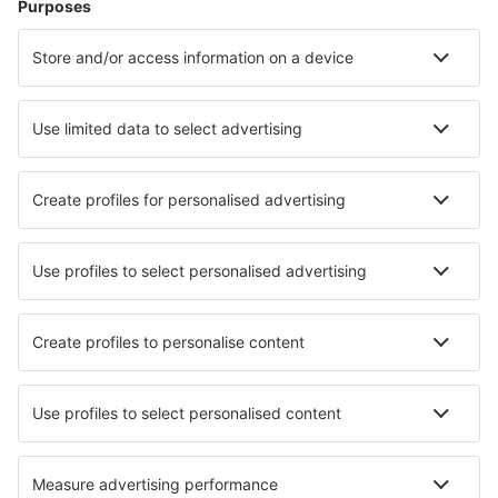
Ubytování ve Florencii
Ubytování in Orosei
Ubytování v Messině
Ubytování v Mestre
Ubytování in Civitanova Marche
Ubytování in Alcamo
Nejlepší ubytování - města
Ubytování in Pennant Hills
Ubytování in Cerizay
Ubytování in Moniaive
Ubytování in Tremembé
Ubytování in Bad Salzuflen
Ubytování in Montagnat
Ubytování in Stupferich
Ubytování in Desoto
Ubytování in Calumet City
Ubytování in Lavern
Nejlepší ubytování - regiony