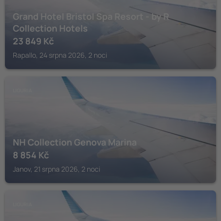
Grand Hotel Bristol Spa Resort - by R
Collection Hotels
23 849
Kč
Rapallo, 24 srpna 2026, 2 noci
LIGURIA
NH Collection Genova Marina
8 854
Kč
Janov, 21 srpna 2026, 2 noci
LIGURIA