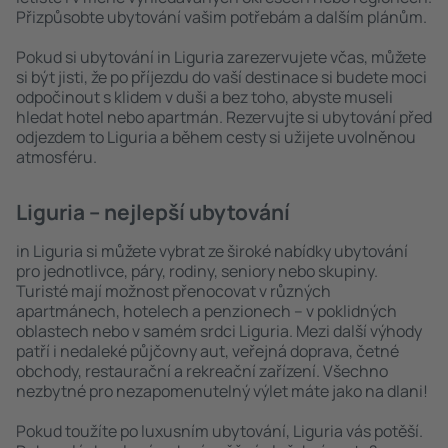
Přizpůsobte ubytování vašim potřebám a dalším plánům.
Pokud si ubytování in Liguria zarezervujete včas, můžete
si být jisti, že po příjezdu do vaší destinace si budete moci
odpočinout s klidem v duši a bez toho, abyste museli
hledat hotel nebo apartmán. Rezervujte si ubytování před
odjezdem to Liguria a během cesty si užijete uvolněnou
atmosféru.
Liguria – nejlepší ubytování
in Liguria si můžete vybrat ze široké nabídky ubytování
pro jednotlivce, páry, rodiny, seniory nebo skupiny.
Turisté mají možnost přenocovat v různých
apartmánech, hotelech a penzionech – v poklidných
oblastech nebo v samém srdci Liguria. Mezi další výhody
patří i nedaleké půjčovny aut, veřejná doprava, četné
obchody, restaurační a rekreační zařízení. Všechno
nezbytné pro nezapomenutelný výlet máte jako na dlani!
Pokud toužíte po luxusním ubytování, Liguria vás potěší.