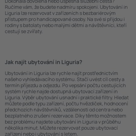
Dokonalá dovolená nebo úspěšná služební cesta?
Ručíme vám, že budete nadmíru spokojeni. Ubytování in
Liguria lze rezervovat v zařízeních s bezbariérovým
přístupem pro handicapované osoby. Na své si přijdou i
rodiny s batolaty nebo malými dětmi a návštěvníci, kteří
cestují se zvířaty.
Jak najít ubytování in Liguria?
Ubytování in Liguria lze rychle najít prostřednictvím
našeho vyhledávacího systému. Stačí uvést cíl cesty a
termín příjezdu a odjezdu. Po vepsání počtu cestujících
systém rychle najde dostupná ubytovací zařízení in
Liguria. Výběr ubytování usnadní i praktické filtry. Hledat
můžete podle typu zařízení, počtu hvězdiček, hodnocení
předchozích návštěvníků, vzdálenosti od centra nebo
bezplatného zrušení rezervace. Díky těmto možnostem
bez problému najdete ubytování in Liguria v průběhu
několika minut. Můžete rezervovat pouze ubytovací
zařízení nebo i ubytování s letem.