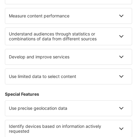
Ubytování in Italy - ski
Ubytování při jezeře Como
Ubytování ve Val Rendena
Ubytování na Sicílii
Ubytování ve Val di Sole
Ubytování v Marino Ballena National Park
Ubytování in Bieszczady National Park
Ubytování na Rujáně
Ubytování in Attica
Ubytování v Casanaře