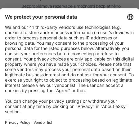
Bezproblémová rezervace s možností bezplatného
zrušení.
S námi ušetříte
Atraktivní ceny a speciální nabídky pro přihlášené
uživatele.
Ubytování dle vašeho gusta
Vyberte si z více než 1.3 milionu zařízení: hotelů,
apartmánů, chat a dalších.
Uživateli eSky nejčastěji hledané ubytování
Ubytování v Itálii - Oblíbená města
Ubytování v Neapoli
Ubytování v Miláně
Ubytování v Palermu
Ubytování v Římě