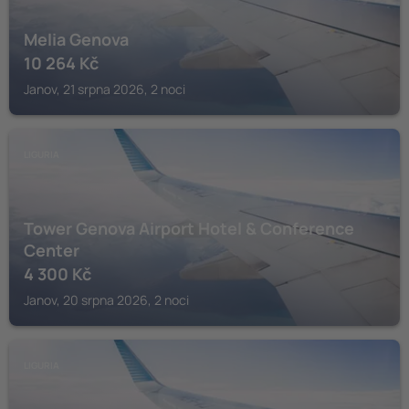
Melia Genova
10 264
Kč
Janov, 21 srpna 2026, 2 noci
LIGURIA
Tower Genova Airport Hotel & Conference
Center
4 300
Kč
Janov, 20 srpna 2026, 2 noci
LIGURIA