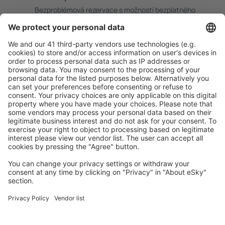
Bezproblémová rezervace s možností bezplatného
zrušení.
S námi ušetříte
Atraktivní ceny a speciální nabídky pro přihlášené
uživatele.
Ubytování dle vašeho gusta
Vyberte si z více než 1.3 milionu zařízení: hotelů,
apartmánů, chat a dalších.
Uživateli eSky nejčastěji hledané ubytování
Ubytování v Řecku - Oblíbená města
Ubytování v Soluni
Ubytování na Parosu
Ubytování v Rethimnonu
Ubytování v Chanii