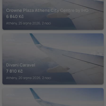
Crowne Plaza Athens City Centre by IHG
6 840
Kč
Athény, 25 srpna 2026, 2 noci
ATTICA
Divani Caravel
7 810
Kč
Athény, 20 srpna 2026, 2 noci
ATTICA