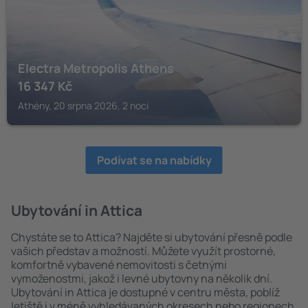
Electra Metropolis Athens
16 347
Kč
Athény, 20 srpna 2026, 2 noci
Podívat se na nabídky
Ubytování in Attica
Chystáte se to Attica? Najděte si ubytování přesně podle
vašich představ a možností. Můžete využít prostorné,
komfortně vybavené nemovitosti s četnými
vymoženostmi, jakož i levné ubytovny na několik dní.
Ubytování in Attica je dostupné v centru města, poblíž
letiště i v méně vyhledávaných okresech nebo regionech.