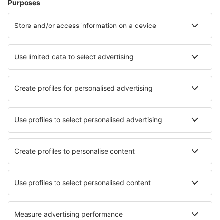
Ubytování v Athénách
Ubytování in Spetses
Ubytování in Acharavi
Ubytování in Georgioupolis
Ubytování v Alexandrupoli
Ubytování in Benitses
Nejlepší ubytování - města
Ubytování in Tulfes
Ubytování in Santa Coloma De Farners
Ubytování in Tonto Basin
Ubytování in Hechenberg
Ubytování in Tinogasta
Ubytování in Regil
Ubytování in Karstula
Ubytování in Martigny-les-Bains
Ubytování in Gudauri
Ubytování in Münchweier
Nejlepší ubytování - regiony