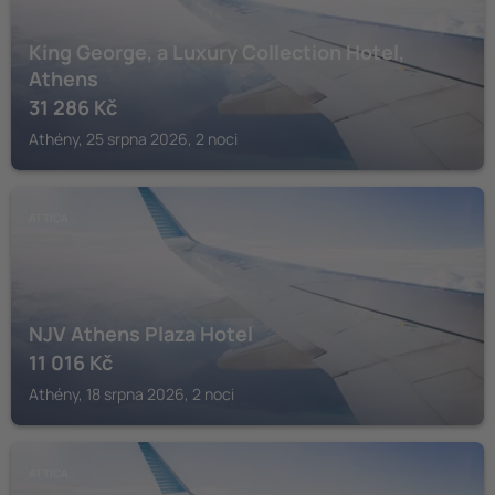
King George, a Luxury Collection Hotel,
Athens
31 286
Kč
Athény, 25 srpna 2026, 2 noci
ATTICA
NJV Athens Plaza Hotel
11 016
Kč
Athény, 18 srpna 2026, 2 noci
ATTICA