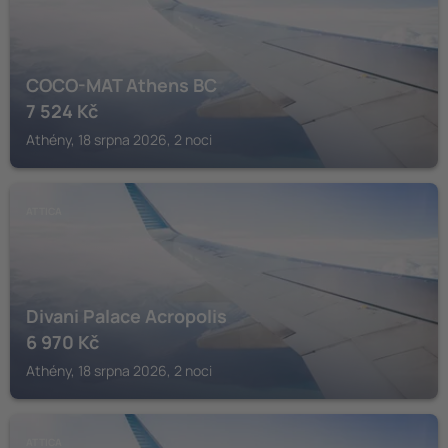
COCO-MAT Athens BC
7 524
Kč
Athény, 18 srpna 2026, 2 noci
ATTICA
Divani Palace Acropolis
6 970
Kč
Athény, 18 srpna 2026, 2 noci
ATTICA