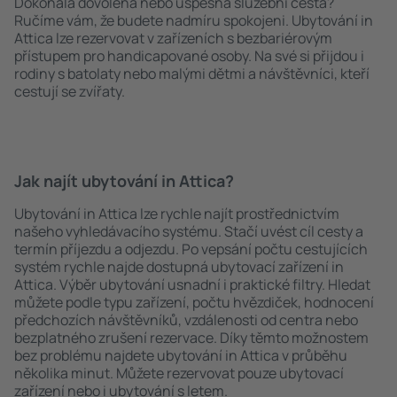
Dokonalá dovolená nebo úspěšná služební cesta?
Ručíme vám, že budete nadmíru spokojeni. Ubytování in
Attica lze rezervovat v zařízeních s bezbariérovým
přístupem pro handicapované osoby. Na své si přijdou i
rodiny s batolaty nebo malými dětmi a návštěvníci, kteří
cestují se zvířaty.
Jak najít ubytování in Attica?
Ubytování in Attica lze rychle najít prostřednictvím
našeho vyhledávacího systému. Stačí uvést cíl cesty a
termín příjezdu a odjezdu. Po vepsání počtu cestujících
systém rychle najde dostupná ubytovací zařízení in
Attica. Výběr ubytování usnadní i praktické filtry. Hledat
můžete podle typu zařízení, počtu hvězdiček, hodnocení
předchozích návštěvníků, vzdálenosti od centra nebo
bezplatného zrušení rezervace. Díky těmto možnostem
bez problému najdete ubytování in Attica v průběhu
několika minut. Můžete rezervovat pouze ubytovací
zařízení nebo i ubytování s letem.