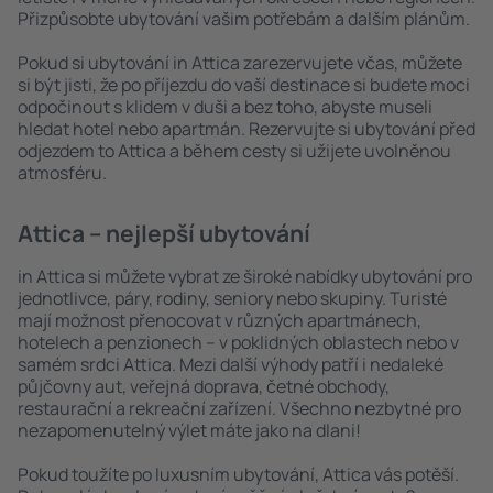
Přizpůsobte ubytování vašim potřebám a dalším plánům.
Pokud si ubytování in Attica zarezervujete včas, můžete
si být jisti, že po příjezdu do vaší destinace si budete moci
odpočinout s klidem v duši a bez toho, abyste museli
hledat hotel nebo apartmán. Rezervujte si ubytování před
odjezdem to Attica a během cesty si užijete uvolněnou
atmosféru.
Attica – nejlepší ubytování
in Attica si můžete vybrat ze široké nabídky ubytování pro
jednotlivce, páry, rodiny, seniory nebo skupiny. Turisté
mají možnost přenocovat v různých apartmánech,
hotelech a penzionech – v poklidných oblastech nebo v
samém srdci Attica. Mezi další výhody patří i nedaleké
půjčovny aut, veřejná doprava, četné obchody,
restaurační a rekreační zařízení. Všechno nezbytné pro
nezapomenutelný výlet máte jako na dlani!
Pokud toužíte po luxusním ubytování, Attica vás potěší.