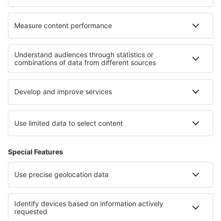
Ubytování na Jónských ostrovech
Ubytování na Skiathosu
Ubytování in Chios
Ubytování na poloostrově Chalkidiki
Ubytování v Skopelos
Ubytování v severní Dalmácii
Ubytování Stara Zagora province
Ubytování v Larnace Region
Ubytování in Quintana Roo
Ubytování in Marakele National Park