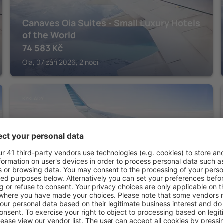
Canaves Oia Suites - Small Luxury Hotels
of the World
74 583
Kč
Oia, 07 září 2026, 2 noci
KYKLADY
Andronis Luxury Suites
55 244
Kč
Oia, 07 září 2026, 2 noci