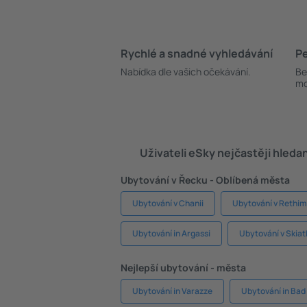
Rychlé a snadné vyhledávání
Pe
Nabídka dle vašich očekávání.
Be
mo
Uživateli eSky nejčastěji hleda
Ubytování v Řecku - Oblíbená města
Ubytování v Chanii
Ubytování v Rethi
Ubytování in Argassi
Ubytování v Skia
Nejlepší ubytování - města
Ubytování in Varazze
Ubytování in Bad