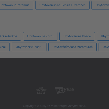
Ubytování in Paramus
Ubytování in Le Plessis-Luzarches
Ubytování
ní in Andros
Ubytování na Korfu
Ubytování na Ithace
Ubyto
Sinai
Ubytování v Cesaru
Ubytování v Župa Maramureš
Ubyt
Copyright © eSky.cz. Všechna práva vyhrazena.