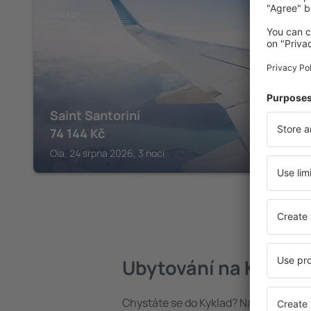
KYKLADY
Saint Santorini
74 144
Kč
Oia, 24 srpna 2026, 3 noci
Ubytování na Kyklad
Chystáte se do Kyklad? Najděte si ub