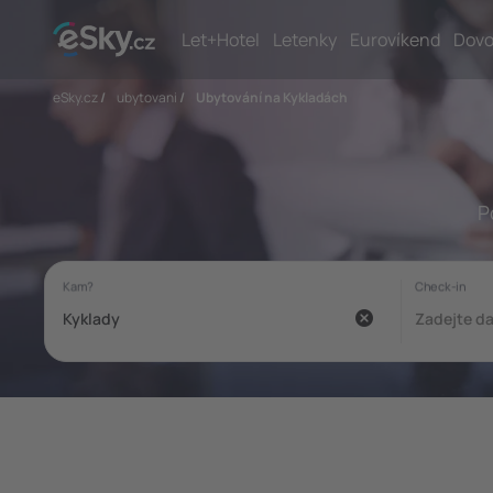
Let+Hotel
Letenky
Eurovíkend
Dovo
eSky.cz
/
ubytovani
/
Ubytování na Kykladách
P