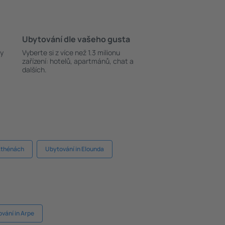
Ubytování dle vašeho gusta
ky
Vyberte si z více než 1.3 milionu
zařízení: hotelů, apartmánů, chat a
dalších.
Athénách
Ubytování in Elounda
vání in Arpe