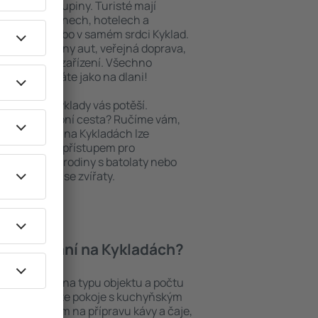
niory nebo skupiny. Turisté mají
ých apartmánech, hotelech a
oblastech nebo v samém srdci Kyklad.
daleké půjčovny aut, veřejná doprava,
a rekreační zařízení. Všechno
ný výlet máte jako na dlani!
bytování, Kyklady vás potěší.
pěšná služební cesta? Ručíme vám,
. Ubytování na Kykladách lze
ezbariérovým přístupem pro
si přijdou i rodiny s batolaty nebo
teří cestují se zvířaty.
í ubytování na Kykladách?
dách záleží na typu objektu a počtu
stech najdete pokoje s kuchyňským
í, přístrojem na přípravu kávy a čaje,