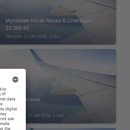
Myconian Korali Relais & Chateaux
23 395
Kč
Mykonos, 07 září 2026, 2 noci
KYKLADY
Hotel Petinos
8 721
Kč
Plati Gialos, 07 září 2026, 2 noci