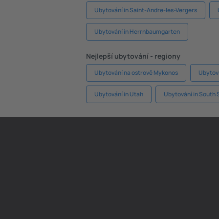
Ubytování in Saint-Andre-les-Vergers
Ubytování in Herrnbaumgarten
Nejlepší ubytování - regiony
Ubytování na ostrově Mykonos
Ubytová
Ubytování in Utah
Ubytování in South 