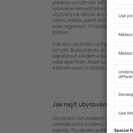
představ a možností. Můžete využít p
vybavené nemovitosti s četnými vymož
ubytovny na několik dní. Ubytování n
centru města, poblíž letiště i v mén
nebo regionech. Přizpůsobte ubytová
plánům.
Pokud si ubytování na Kykladách zare
být jisti, že po příjezdu do vaší desti
odpočinout s klidem v duši a bez toho
nebo apartmán. Rezervujte si ubytov
a během cesty si užijete uvolněnou a
Jak najít ubytování na Kyk
Ubytování na Kykladách lze rychle na
vyhledávacího systému. Stačí uvést cí
odjezdu. Po vepsání počtu cestujícíc