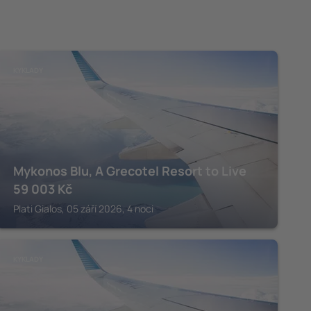
KYKLADY
Mykonos Blu, A Grecotel Resort to Live
59 003
Kč
Plati Gialos, 05 září 2026, 4 noci
KYKLADY