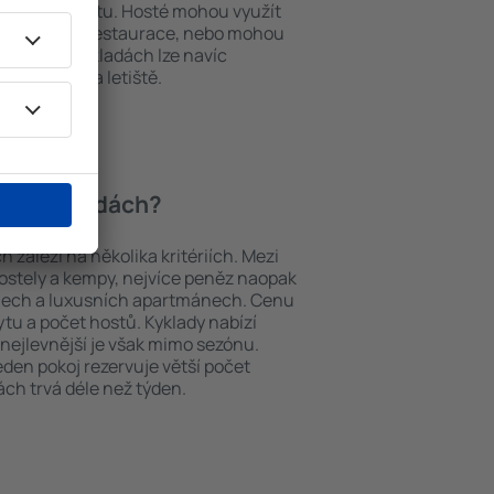
em k internetu. Hosté mohou využít
at si jídla z restaurace, nebo mohou
tování na Kykladách lze navíc
vy z nebo na letiště.
í na Kykladách?
záleží na několika kritériích. Mezi
hostely a kempy, nejvíce peněz naopak
telech a luxusních apartmánech. Cenu
ytu a počet hostů. Kyklady nabízí
 nejlevnější je však mimo sezónu.
 jeden pokoj rezervuje větší počet
ch trvá déle než týden.