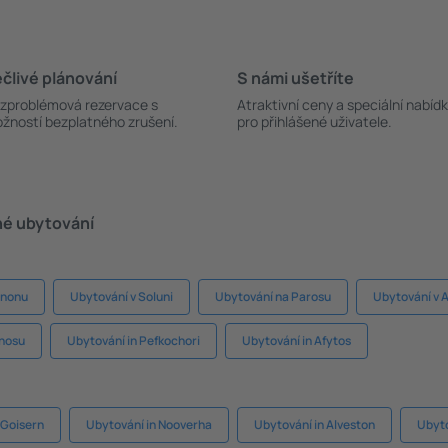
člivé plánování
S námi ušetříte
zproblémová rezervace s
Atraktivní ceny a speciální nabíd
žností bezplatného zrušení.
pro přihlášené uživatele.
né ubytování
mnonu
Ubytování v Soluni
Ubytování na Parosu
Ubytování v 
thosu
Ubytování in Pefkochori
Ubytování in Afytos
 Goisern
Ubytování in Nooverha
Ubytování in Alveston
Ubyto