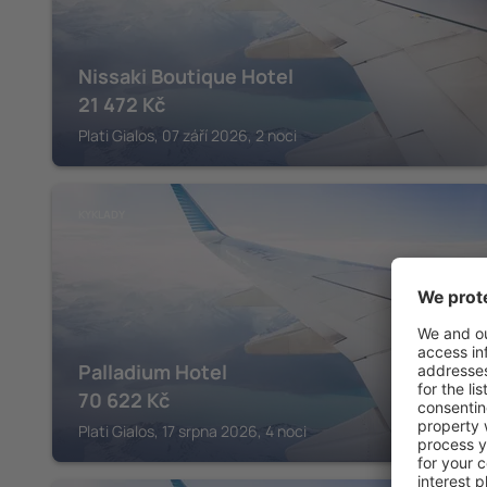
Nissaki Boutique Hotel
21 472
Kč
Plati Gialos, 07 září 2026, 2 noci
KYKLADY
Palladium Hotel
70 622
Kč
Plati Gialos, 17 srpna 2026, 4 noci