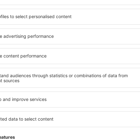
rostorné, komfortně
jednotlivce, páry, rodiny, se
enostmi, jakož i levné
možnost přenocovat v různ
a Kykladách je dostupné v
penzionech – v poklidných 
ě vyhledávaných okresech
Mezi další výhody patří i ne
ní vašim potřebám a dalším
četné obchody, restaurační 
nezbytné pro nezapomenutel
zervujete včas, můžete si
Pokud toužíte po luxusním u
nace si budete moci
Dokonalá dovolená nebo ús
, abyste museli hledat hotel
že budete nadmíru spokojeni
ání před odjezdem do Kyklad
rezervovat v zařízeních s b
tmosféru.
handicapované osoby. Na své 
malými dětmi a návštěvníci, k
ladách?
Jaké vybavení nabíz
jít prostřednictvím našeho
Vybavení ubytování na Kykla
l cesty a termín příjezdu a
hvězdiček. V dostupných mí
h systém rychle najde
koutem, balkonem, klimatizac