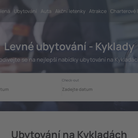
lená
Ubytování
Auta
Akční letenky
Atrakce
Charterové 
Levné ubytování - Kyklady
odívejte se na nejlepší nabídky ubytování na Kykladác
Ubytování na Kykladách