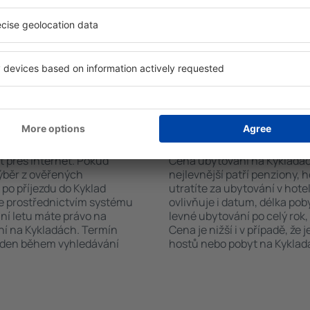
adách. Výběr ubytování
sadou ručníků nebo přístup
ete podle typu zařízení, počtu
bezplatné parkování, objedn
vštěvníků, vzdálenosti od
zvolit hotel s bazénem. Uby
ervace. Díky těmto
rezervovat se službou přepra
tování na Kykladách v
rvovat pouze ubytovací
ování na Kykladách?
Kolik stojí ubytován
t přes internet. Pokud
Cena ubytování na Kykladách 
výběr z ověřených
nejlevnější patří penziony, 
po příjezdu do Kyklad
utratíte za ubytování v ho
te prostřednictvím systému
ovlivňuje i datum, délka pob
ání letu máte právo na
levné ubytování po celý rok,
ní na Kykladách. Termín
Cena je nižší i v případě, že
veden během vyhledávání
hostů nebo pobyt na Kykladá