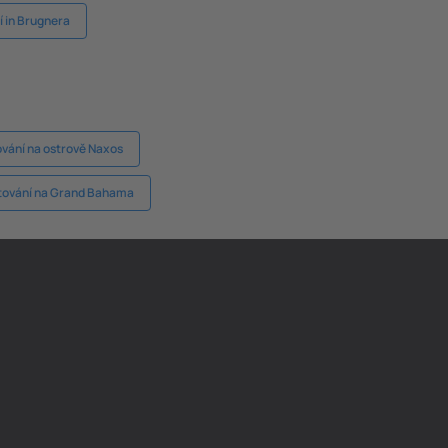
 in Brugnera
vání na ostrově Naxos
ování na Grand Bahama