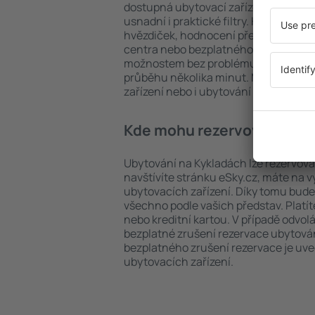
dostupná ubytovací zařízení na Kykl
usnadní i praktické filtry. Hledat můž
hvězdiček, hodnocení předchozích ná
centra nebo bezplatného zrušení rez
možnostem bez problému najdete uby
průběhu několika minut. Můžete reze
zařízení nebo i ubytování s letem.
Kde mohu rezervovat ubyt
Ubytování na Kykladách lze rezervova
navštívíte stránku eSky.cz, máte na 
ubytovacích zařízení. Díky tomu bude 
všechno podle vašich představ. Platí
nebo kreditní kartou. V případě odvol
bezplatné zrušení rezervace ubytová
bezplatného zrušení rezervace je u
ubytovacích zařízení.