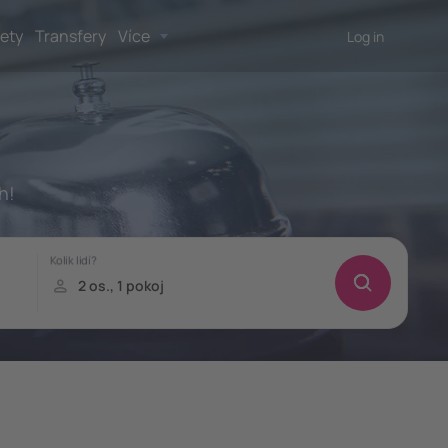
lety
Transfery
Více
Log in
h!