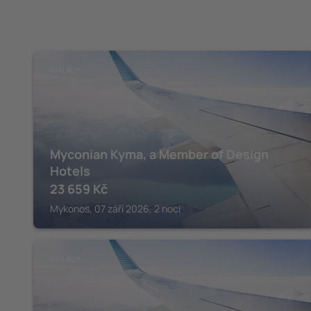
KYKLADY
Myconian Kyma, a Member of Design
Hotels
23 659
Kč
Mykonos, 07 září 2026, 2 noci
KYKLADY