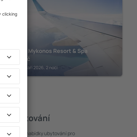
KYKLADY
Amazon Mykonos Resort & Spa
13 253
Kč
Ornos, 07 září 2026, 2 noci
pší ubytování
at ze široké nabídky ubytování pro