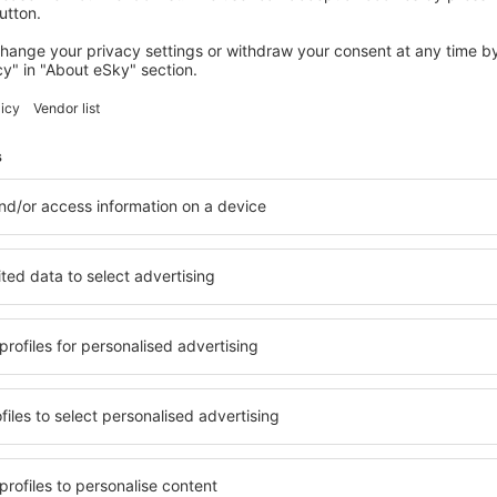
KYKLADY
Poseidon Hotel & Suites
25 861
Kč
Mykonos, 05 září 2026, 4 noci
Podívejte se na další nabídky na Kykladách
ách
Kyklady – nejle
ytování přesně podle vašich
na Kykladách si můžete vybr