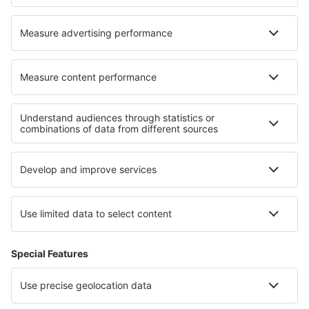
Ubytování in Brighouse
Nejlepší ubytování - regiony
Ubytování in Dead Sea
Ubytování v Tunisku
Ubytování in Brandenburg Lake Plateau
Ubytování na ostrově Praslin
Ubytování v Západopomořanském vojvodství
Ubytování na Azurovém pobřeží