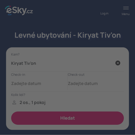
Log in
Menu
Levné ubytování - Kiryat Tiv'on