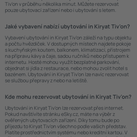
Tiv'on v průběhu několika minut. Můžete rezervovat
pouze ubytovací zařízení nebo i ubytování s letem.
Jaké vybavení nabízí ubytování in Kiryat Tiv'on?
Vybavení ubytování in Kiryat Tiv'on záleží na typu objektu
a počtu hvězdiček. V dostupných místech najdete pokoje
s kuchyňským koutem, balkonem, klimatizací, přístrojem
na přípravu kávy a čaje, sadou ručníků nebo přístupem k
internetu. Hosté mohou využít bezplatné parkování,
objednat si jídla z restaurace, nebo mohou zvolit hotel s
bazénem. Ubytování in Kiryat Tiv'on lze navíc rezervovat
se službou přepravy z nebo na letiště.
Kde mohu rezervovat ubytování in Kiryat Tiv'on?
Ubytování in Kiryat Tiv'on lze rezervovat přes internet.
Pokud navštívíte stránku eSky.cz, máte na výběr z
ověřených ubytovacích zařízení. Díky tomu bude po
příjezdu to Kiryat Tiv'on všechno podle vašich představ.
Platíte prostřednictvím systému nebo kreditní kartou. V