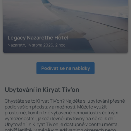
Legacy Nazarethe Hotel
Nazareth, 14 srpna 2026, 2 noci
Podívat se na nabídky
Ubytování in Kiryat Tiv'on
Chystáte se to Kiryat Tiv'on? Najděte si ubytování přesně
podle vašich představ a možností. Můžete využít
prostorné, komfortně vybavené nemovitosti s četnými
vymoženostmi, jakož i levné ubytovny na několik dní.
Ubytování in Kiryat Tiv'on je dostupné v centru města,
poblíž letiště i v méně vyhledávaných okresech nebo