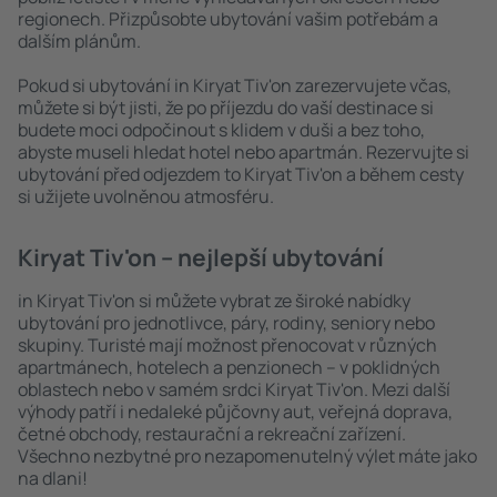
regionech. Přizpůsobte ubytování vašim potřebám a
dalším plánům.
Pokud si ubytování in Kiryat Tiv'on zarezervujete včas,
můžete si být jisti, že po příjezdu do vaší destinace si
budete moci odpočinout s klidem v duši a bez toho,
abyste museli hledat hotel nebo apartmán. Rezervujte si
ubytování před odjezdem to Kiryat Tiv'on a během cesty
si užijete uvolněnou atmosféru.
Kiryat Tiv'on – nejlepší ubytování
in Kiryat Tiv'on si můžete vybrat ze široké nabídky
ubytování pro jednotlivce, páry, rodiny, seniory nebo
skupiny. Turisté mají možnost přenocovat v různých
apartmánech, hotelech a penzionech – v poklidných
oblastech nebo v samém srdci Kiryat Tiv'on. Mezi další
výhody patří i nedaleké půjčovny aut, veřejná doprava,
četné obchody, restaurační a rekreační zařízení.
Všechno nezbytné pro nezapomenutelný výlet máte jako
na dlani!