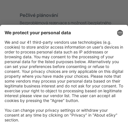
Pečlivé plánování
Bezproblémová rezervace s možností bezplatného
zrušení.
S námi ušetříte
Atraktivní ceny a speciální nabídky pro přihlášené
uživatele.
Ubytování dle vašeho gusta
Vyberte si z více než 1.3 milionu zařízení: hotelů,
apartmánů, chat a dalších.
Uživateli eSky nejčastěji hledané ubytování
Ubytování v Izraeli - Oblíbená města
Ubytování v Jeruzalémě
Ubytování v Tiberiasu