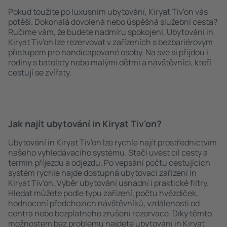
Pokud toužíte po luxusním ubytování, Kiryat Tiv'on vás
potěší. Dokonalá dovolená nebo úspěšná služební cesta?
Ručíme vám, že budete nadmíru spokojeni. Ubytování in
Kiryat Tiv'on lze rezervovat v zařízeních s bezbariérovým
přístupem pro handicapované osoby. Na své si přijdou i
rodiny s batolaty nebo malými dětmi a návštěvníci, kteří
cestují se zvířaty.
Jak najít ubytování in Kiryat Tiv'on?
Ubytování in Kiryat Tiv'on lze rychle najít prostřednictvím
našeho vyhledávacího systému. Stačí uvést cíl cesty a
termín příjezdu a odjezdu. Po vepsání počtu cestujících
systém rychle najde dostupná ubytovací zařízení in
Kiryat Tiv'on. Výběr ubytování usnadní i praktické filtry.
Hledat můžete podle typu zařízení, počtu hvězdiček,
hodnocení předchozích návštěvníků, vzdálenosti od
centra nebo bezplatného zrušení rezervace. Díky těmto
možnostem bez problému najdete ubytování in Kiryat