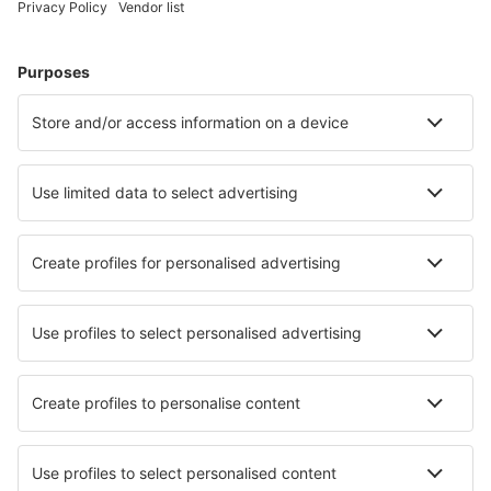
Ubytování v Tel Avivu
Ubytování v Haifě
Ubytování v Ejlatu
Ubytování Kefar Ruppin
Ubytování Ein Zivan
Ubytování in Yotvata
Ubytování in Hod HaSharon
Ubytování in Shlomi
Nejlepší ubytování - města
Ubytování in Saint-Julien-en-Champsaur
Ubytování in Guadamello
Ubytování in Laterns
Ubytování in Lamia
Ubytování in Perthuis
Ubytování in Willow Springs
Ubytování in Hofstetten
Ubytování in Sant'Agata Li Battiati
Ubytování in Long Beach