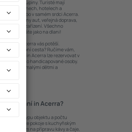
niory nebo skupiny. Turisté mají
ých apartmánech, hotelech a
oblastech nebo v samém srdci Acerra.
daleké půjčovny aut, veřejná doprava,
a rekreační zařízení. Všechno
ný výlet máte jako na dlani!
bytování, Acerra vás potěší.
pěšná služební cesta? Ručíme vám,
. Ubytování in Acerra lze rezervovat v
 přístupem pro handicapované osoby.
batolaty nebo malými dětmi a
zvířaty.
í ubytování in Acerra?
a záleží na typu objektu a počtu
stech najdete pokoje s kuchyňským
í, přístrojem na přípravu kávy a čaje,