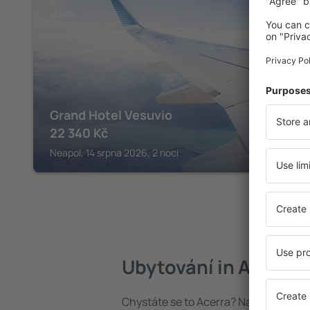
NEAPOL
Grand Hotel Vesuvio
22 340
Kč
Neapol, 14 srpna 2026, 2 noci
Ubytování in Acerra
Chystáte se to Acerra? Najděte si ub