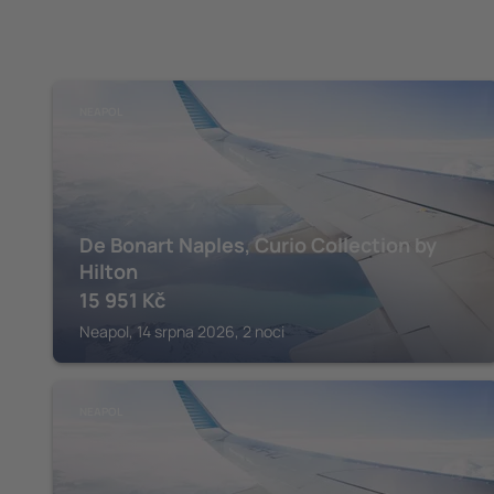
NEAPOL
De Bonart Naples, Curio Collection by
Hilton
15 951
Kč
Neapol, 14 srpna 2026, 2 noci
NEAPOL