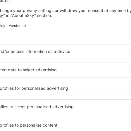
NEAPOL
Grand Hotel Santa Lucia
9 365
Kč
Neapol, 18 srpna 2026, 2 noci
Podívejte se na další nabídky in Acerra
Acerra – nejlep
ytování přesně podle vašich
in Acerra si můžete vybrat z