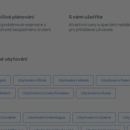
člivé plánování
S námi ušetříte
zproblémová rezervace s
Atraktivní ceny a speciální nabíd
žností bezplatného zrušení.
pro přihlášené uživatele.
né ubytování
poli
Ubytování v Římě
Ubytování v Miláně
Ubytování v Pale
nátkách
Ubytování in Costa Paradiso
Ubytování in Avola
n Cordelle
Ubytování in Montague
Ubytování in Ulzama
Uby