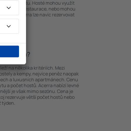
em k internetu. Hosté mohou využít
at si jídla z restaurace, nebo mohou
ování in Acerra lze navíc rezervovat
a letiště.
 in Acerra?
eží na několika kritériích. Mezi
hostely a kempy, nejvíce peněz naopak
telech a luxusních apartmánech. Cenu
ytu a počet hostů. Acerra nabízí levné
vnější je však mimo sezónu. Cena je
okoj rezervuje větší počet hostů nebo
ž týden.