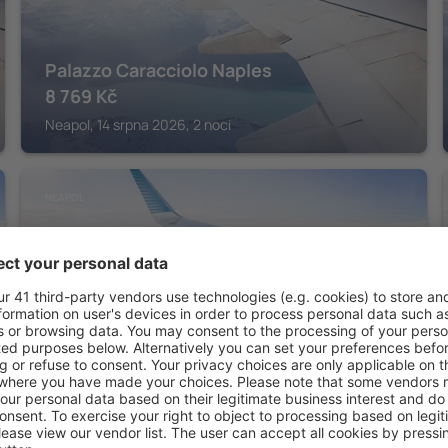
Palazzo Caracciolo Naples
8 769
Kč
Neapol, 14 srpna 2026, 2 noci
NEAPOL
Holiday Inn Naples by IHG
7 677
Kč
Neapol, 14 srpna 2026, 2 noci