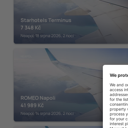
Starhotels Terminus
7 348
Kč
Neapol, 18 srpna 2026, 2 noci
NEAPOL
ROMEO Napoli
41 989
Kč
Neapol, 14 srpna 2026, 2 noci