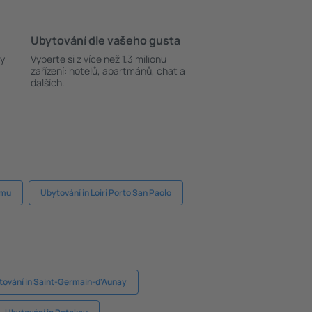
Ubytování dle vašeho gusta
ky
Vyberte si z více než 1.3 milionu
zařízení: hotelů, apartmánů, chat a
dalších.
rmu
Ubytování in Loiri Porto San Paolo
tování in Saint-Germain-d'Aunay