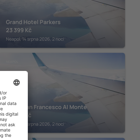
Grand Hotel Parkers
23 399
Kč
Neapol, 14 srpna 2026, 2 noci
NEAPOL
Hotel San Francesco Al Monte
10 539
Kč
Neapol, 18 srpna 2026, 2 noci