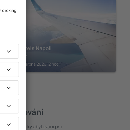
NEAPOL
UNA Hotels Napoli
5 079
Kč
Neapol, 14 srpna 2026, 2 noci
ší ubytování
e široké nabídky ubytování pro