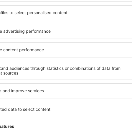
rostorné, komfortně
jednotlivce, páry, rodiny, se
enostmi, jakož i levné
možnost přenocovat v různ
 Acerra je dostupné v centru
penzionech – v poklidných 
dávaných okresech nebo
Mezi další výhody patří i ne
šim potřebám a dalším
četné obchody, restaurační 
nezbytné pro nezapomenutel
ujete včas, můžete si být
Pokud toužíte po luxusním u
 si budete moci odpočinout s
Dokonalá dovolená nebo ús
li hledat hotel nebo
že budete nadmíru spokojeni
ed odjezdem to Acerra a
zařízeních s bezbariérovým
mosféru.
Na své si přijdou i rodiny s 
návštěvníci, kteří cestují se 
ra?
Jaké vybavení nabíz
prostřednictvím našeho
Vybavení ubytování in Acerr
l cesty a termín příjezdu a
hvězdiček. V dostupných mí
h systém rychle najde
koutem, balkonem, klimatizac