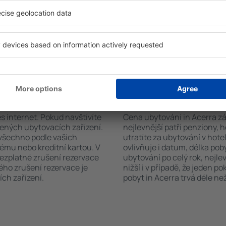
a. Výběr ubytování usnadní i
sadou ručníků nebo přístup
typu zařízení, počtu
bezplatné parkování, objedn
vštěvníků, vzdálenosti od
zvolit hotel s bazénem. Ubyt
ervace. Díky těmto
se službou přepravy z nebo n
tování in Acerra v průběhu
uze ubytovací zařízení nebo
vání in Acerra?
Kolik stojí ubytování
es internet. Pokud navštívíte
Cena ubytování in Acerra zál
řených ubytovacích zařízení.
nejlevnější patří penziony, 
 všechno podle vašich
utratíte za ubytování v ho
tému nebo kreditní kartou. V
ovlivňuje i datum, délka pob
bezplatné zrušení rezervace
ubytování po celý rok, nejle
ého zrušení rezervace je
nižší i v případě, že jeden p
ch zařízení.
pobyt in Acerra trvá déle ne