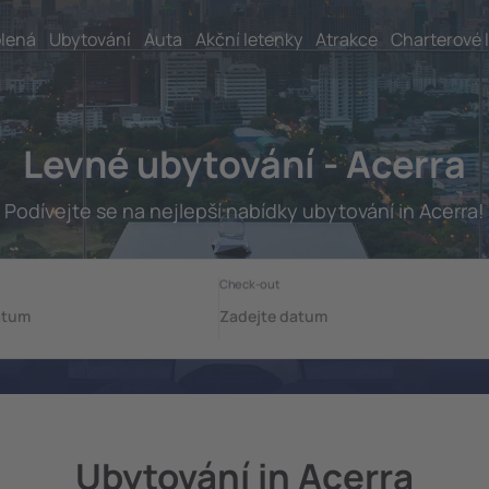
lená
Ubytování
Auta
Akční letenky
Atrakce
Charterové 
Levné ubytování - Acerra
Podívejte se na nejlepší nabídky ubytování in Acerra!
Ubytování in Acerra