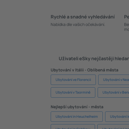
Rychlé a snadné vyhledávání
Pe
Nabídka dle vašich očekávání.
Be
mo
Uživateli eSky nejčastěji hleda
Ubytování v Itálii - Oblíbená města
Ubytování ve Florencii
Ubytování v Nea
Ubytování v Taormině
Ubytování v Be
Nejlepší ubytování - města
Ubytování in Heuchelheim
Ubytování i