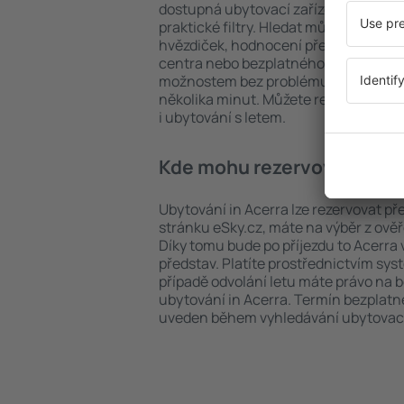
dostupná ubytovací zařízení in Acerr
praktické filtry. Hledat můžete podle 
hvězdiček, hodnocení předchozích ná
centra nebo bezplatného zrušení rez
možnostem bez problému najdete uby
několika minut. Můžete rezervovat po
i ubytování s letem.
Kde mohu rezervovat ubyto
Ubytování in Acerra lze rezervovat př
stránku eSky.cz, máte na výběr z ově
Díky tomu bude po příjezdu to Acerra
představ. Platíte prostřednictvím sys
případě odvolání letu máte právo na 
ubytování in Acerra. Termín bezplatn
uveden během vyhledávání ubytovací