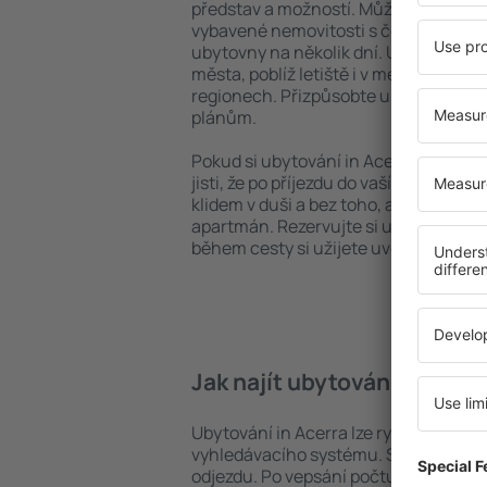
představ a možností. Můžete využít p
vybavené nemovitosti s četnými vymož
ubytovny na několik dní. Ubytování in
města, poblíž letiště i v méně vyhle
regionech. Přizpůsobte ubytování va
plánům.
Pokud si ubytování in Acerra zarezerv
jisti, že po příjezdu do vaší destinace
klidem v duši a bez toho, abyste muse
apartmán. Rezervujte si ubytování př
během cesty si užijete uvolněnou at
Jak najít ubytování in Acer
Ubytování in Acerra lze rychle najít 
vyhledávacího systému. Stačí uvést cí
odjezdu. Po vepsání počtu cestujícíc