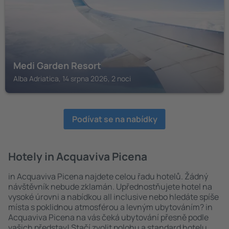
Medi Garden Resort
Alba Adriatica, 14 srpna 2026, 2 noci
Podívat se na nabídky
Hotely in Acquaviva Picena
in Acquaviva Picena najdete celou řadu hotelů. Žádný
návštěvník nebude zklamán. Upřednostňujete hotel na
vysoké úrovni a nabídkou all inclusive nebo hledáte spíše
místa s poklidnou atmosférou a levným ubytováním? in
Acquaviva Picena na vás čeká ubytování přesně podle
vašich představ! Stačí zvolit polohu a standard hotelu.