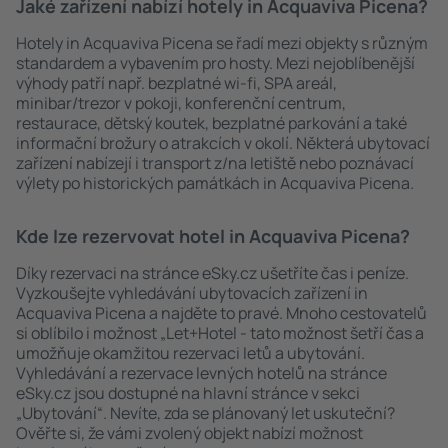
Jaké zařízení nabízí hotely in Acquaviva Picena?
Hotely in Acquaviva Picena se řadí mezi objekty s různým
standardem a vybavením pro hosty. Mezi nejoblíbenější
výhody patří např. bezplatné wi-fi, SPA areál,
minibar/trezor v pokoji, konferenční centrum,
restaurace, dětský koutek, bezplatné parkování a také
informační brožury o atrakcích v okolí. Některá ubytovací
zařízení nabízejí i transport z/na letiště nebo poznávací
výlety po historických památkách in Acquaviva Picena.
Kde lze rezervovat hotel in Acquaviva Picena?
Díky rezervaci na stránce eSky.cz ušetříte čas i peníze.
Vyzkoušejte vyhledávání ubytovacích zařízení in
Acquaviva Picena a najděte to pravé. Mnoho cestovatelů
si oblíbilo i možnost „Let+Hotel - tato možnost šetří čas a
umožňuje okamžitou rezervaci letů a ubytování.
Vyhledávání a rezervace levných hotelů na stránce
eSky.cz jsou dostupné na hlavní stránce v sekci
„Ubytování“. Nevíte, zda se plánovaný let uskuteční?
Ověřte si, že vámi zvolený objekt nabízí možnost