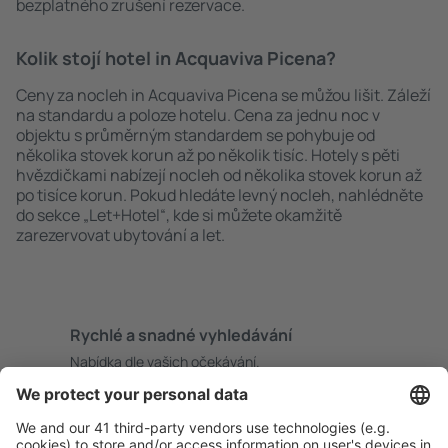
bezplatného zrušení rezervace.
Kolik stojí hotel in Acquaviva Picena?
Ceny za nocleh in Acquaviva Picena se můžou lišit. Záleží
na standardu a poloze hotelu. Cena za jednu noc v
objektu s průměrným standardem se pohybuje od
několika stovek korun až po několik tisíc. Hotely s pěti
hvězdičkami nabízejí nocleh od několika stovek korun až
po tisíce korun. Pokud hledáte levný nocleh, nahlédněte
do sekce „Let+Hotel“, kde si můžete okamžitě
zarezervovat ubytování a let.
Rychlé a snadné vyhledávání
Nabídka dle vašich očekávání.
Pečlivé plánování
Bezproblémová rezervace s možností bezplatného