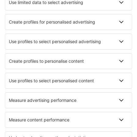
Hotely in Villasimius
Hotely in Volterra
Hotely in Siniscola
Hotely in Peschiera del Garda
Nejlepší hotely - města
Hotely in Concordia
Hotely in Riemst
Hotely in Campo-Nubes
Hotely in Tosse
Hotely in Utazu
Hotely in Macon
Hotely in Bialowieza
Hotely in Conil de la Frontera
Hotely in Sanxenxo
Hotely in Harre
Nejlepší hotely - regiony
Hotely in Italy - sun and beach
Hotely in Lombardy
Hotely na pobřeží Amalfi
Hotely in Italian Alps