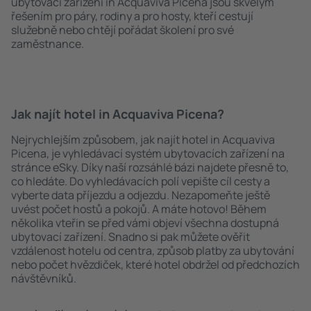
ubytovací zařízení in Acquaviva Picena jsou skvělým
řešením pro páry, rodiny a pro hosty, kteří cestují
služebně nebo chtějí pořádat školení pro své
zaměstnance.
Jak najít hotel in Acquaviva Picena?
Nejrychlejším způsobem, jak najít hotel in Acquaviva
Picena, je vyhledávací systém ubytovacích zařízení na
stránce eSky. Díky naší rozsáhlé bázi najdete přesně to,
co hledáte. Do vyhledávacích polí vepište cíl cesty a
vyberte data příjezdu a odjezdu. Nezapomeňte ještě
uvést počet hostů a pokojů. A máte hotovo! Během
několika vteřin se před vámi objeví všechna dostupná
ubytovací zařízení. Snadno si pak můžete ověřit
vzdálenost hotelu od centra, způsob platby za ubytování
nebo počet hvězdiček, které hotel obdržel od předchozích
návštěvníků.