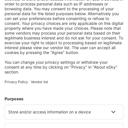
zrušení.
S námi ušetříte
Atraktivní ceny a speciální nabídky pro přihlášené
uživatele.
Ubytování dle vašeho gusta
Vyberte si z více než 1.3 milionu zařízení: hotelů,
apartmánů, chat a dalších.
Nejvyhledávanější hotely uživateli eSky
Hotely v Itálii - Oblíbená města
Hotely v Římě
Hotely v Miláně
Hotely ve Florencii
Hotely v Neapoli
Hotely v Palermu
Hotely v Olbii