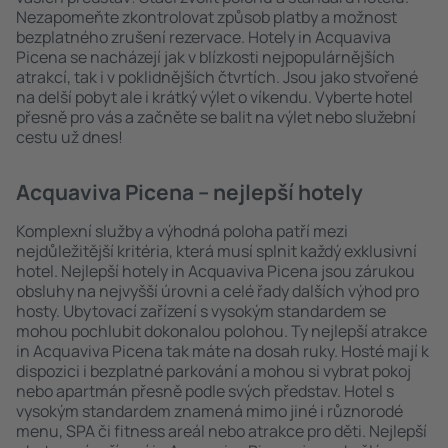
Nezapomeňte zkontrolovat způsob platby a možnost
bezplatného zrušení rezervace. Hotely in Acquaviva
Picena se nacházejí jak v blízkosti nejpopulárnějších
atrakcí, tak i v poklidnějších čtvrtích. Jsou jako stvořené
na delší pobyt ale i krátký výlet o víkendu. Vyberte hotel
přesně pro vás a začněte se balit na výlet nebo služební
cestu už dnes!
Acquaviva Picena – nejlepší hotely
Komplexní služby a výhodná poloha patří mezi
nejdůležitější kritéria, která musí splnit každý exklusivní
hotel. Nejlepší hotely in Acquaviva Picena jsou zárukou
obsluhy na nejvyšší úrovni a celé řady dalších výhod pro
hosty. Ubytovací zařízení s vysokým standardem se
mohou pochlubit dokonalou polohou. Ty nejlepší atrakce
in Acquaviva Picena tak máte na dosah ruky. Hosté mají k
dispozici i bezplatné parkování a mohou si vybrat pokoj
nebo apartmán přesně podle svých představ. Hotel s
vysokým standardem znamená mimo jiné i různorodé
menu, SPA či fitness areál nebo atrakce pro děti. Nejlepší