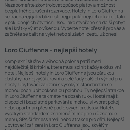
Nezapomeňte zkontrolovat způsob platby a možnost
bezplatného zrušení rezervace. Hotely in Loro Ciuffenna
se nacházejí jak v blízkosti nejpopulárnějších atrakcí, tak i
v poklidnějších čtvrtích. Jsou jako stvořené na delší pobyt
ale i krátký výlet o víkendu. Vyberte hotel přesně pro vás a
začněte se balit na výlet nebo služební cestu už dnes!
Loro Ciuffenna – nejlepší hotely
Komplexní služby a výhodná poloha patří mezi
nejdůležitější kritéria, která musí splnit každý exklusivní
hotel. Nejlepší hotely in Loro Ciuffenna jsou zárukou
obsluhy na nejvyšší úrovni a celé řady dalších výhod pro
hosty. Ubytovací zařízení s vysokým standardem se
mohou pochlubit dokonalou polohou. Ty nejlepší atrakce
in Loro Ciuffenna tak máte na dosah ruky. Hosté mají k
dispozici i bezplatné parkování a mohou si vybrat pokoj
nebo apartmán přesně podle svých představ. Hotel s
vysokým standardem znamená mimo jiné i různorodé
menu, SPA či fitness areál nebo atrakce pro děti. Nejlepší
ubytovací zařízení in Loro Ciuffenna jsou skvělým