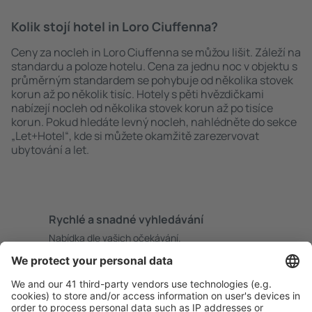
Kolik stojí hotel in Loro Ciuffenna?
Ceny za nocleh in Loro Ciuffenna se můžou lišit. Záleží na
standardu a poloze hotelu. Cena za jednu noc v objektu s
průměrným standardem se pohybuje od několika stovek
korun až po několik tisíc. Hotely s pěti hvězdičkami
nabízejí nocleh od několika stovek korun až po tisíce
korun. Pokud hledáte levný nocleh, nahlédněte do sekce
„Let+Hotel“, kde si můžete okamžitě zarezervovat
ubytování a let.
Rychlé a snadné vyhledávání
Nabídka dle vašich očekávání.
Pečlivé plánování
Bezproblémová rezervace s možností bezplatného
zrušení.