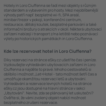
Hotely in Loro Ciuffenna se řadí mezi objekty s různým
standardem a vybavením pro hosty. Mezi nejoblíbenější
výhody patří např. bezplatné wi-fi, SPA areál,
minibar/trezor v pokoji, konferenční centrum,
restaurace, dětský koutek, bezplatné parkování a také
informační brožury o atrakcích v okolí. Některá ubytovací
zařízení nabízejí i transport z/na letiště nebo poznávací
výlety po historických památkách in Loro Ciuffenna.
Kde lze rezervovat hotel in Loro Ciuffenna?
Díky rezervaci na stránce eSky.cz ušetříte čas i peníze.
Vyzkoušejte vyhledávání ubytovacích zařízení in Loro
Ciuffenna a najděte to pravé. Mnoho cestovatelů si
oblíbilo i možnost „Let+Hotel - tato možnost šetří čas a
umožňuje okamžitou rezervaci letů a ubytování.
Vyhledávání a rezervace levných hotelů na stránce
eSky.cz jsou dostupné na hlavní stránce v sekci
„Ubytování“. Nevíte, zda se plánovaný let uskuteční?
Ověřte si, že vámi zvolený objekt nabízí možnost
bezplatného zrušení rezervace.