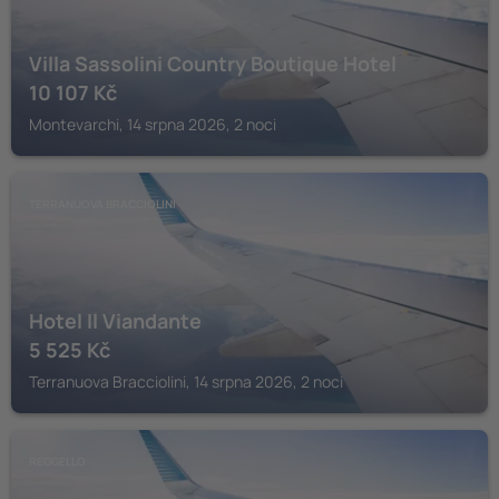
Villa Sassolini Country Boutique Hotel
10 107
Kč
Montevarchi, 14 srpna 2026, 2 noci
TERRANUOVA BRACCIOLINI
Hotel Il Viandante
5 525
Kč
Terranuova Bracciolini, 14 srpna 2026, 2 noci
REGGELLO