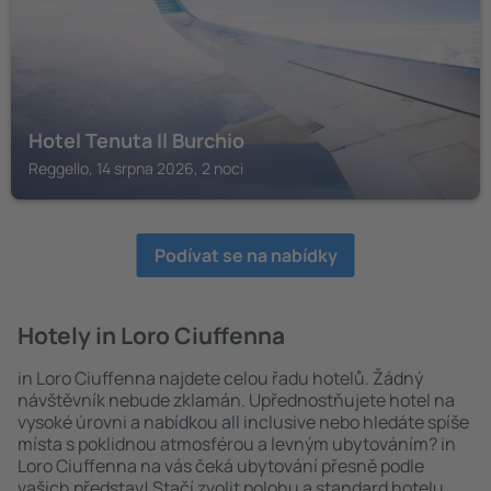
Hotel Tenuta Il Burchio
Reggello, 14 srpna 2026, 2 noci
Podívat se na nabídky
Hotely in Loro Ciuffenna
in Loro Ciuffenna najdete celou řadu hotelů. Žádný
návštěvník nebude zklamán. Upřednostňujete hotel na
vysoké úrovni a nabídkou all inclusive nebo hledáte spíše
místa s poklidnou atmosférou a levným ubytováním? in
Loro Ciuffenna na vás čeká ubytování přesně podle
vašich představ! Stačí zvolit polohu a standard hotelu.