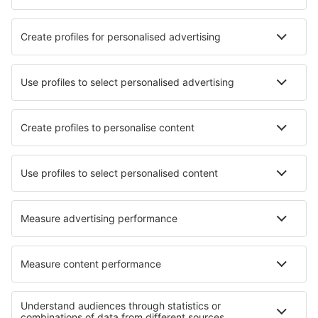
Hotely v Taormině
Hotely in Forio
Nejlepší hotely - města
Hotely in Schilde
Hotely in Sainte Anne
Hotely in Rosseau
Hotely in Capbreton
Hotely in Rigi Kaltbad
Hotely in Penzberg
Hotely in Heidenau bei Dresden
Hotely in Alcaudete
Hotely in Arolla
Hotely in Donaustauf
Nejlepší hotely - regiony
Hotely v Kalábrii
Hotely in Liguria
Hotely při jezeře Maggiore
Hotely in Italy - sun and beach