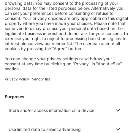
S námi ušetříte
Atraktivní ceny a speciální nabídky pro přihlášené
uživatele.
Ubytování dle vašeho gusta
Vyberte si z více než 1.3 milionu zařízení: hotelů,
apartmánů, chat a dalších.
Nejvyhledávanější hotely uživateli eSky
Hotely v Itálii - Oblíbená města
Hotely v Miláně
Hotely ve Florencii
Hotely v Římě
Hotely v Neapoli
Hotely v Palermu
Hotely in Carovigno
Hotely in Levanto
Hotely in La Spezia