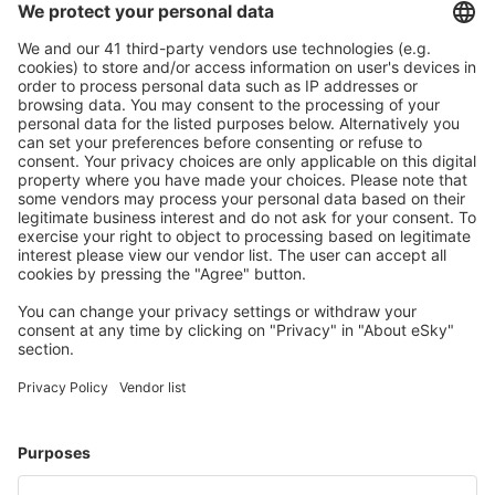
Pečlivé plánování
Bezproblémová rezervace s možností bezplatného
zrušení.
S námi ušetříte
Atraktivní ceny a speciální nabídky pro přihlášené
uživatele.
Ubytování dle vašeho gusta
Vyberte si z více než 1.3 milionu zařízení: hotelů,
apartmánů, chat a dalších.
Nejvyhledávanější hotely uživateli eSky
Hotely v Itálii - Oblíbená města
Hotely ve Florencii
Hotely v Římě
Hotely v Miláně