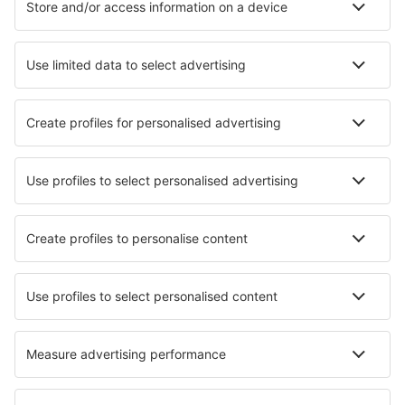
Hotely v Neapoli
Hotely v Palermu
Hotely in Cattolica
Hotely ve Veroně
Hotely in Follonica
Hotely v Cagliari
Hotely in Amalfi
Nejlepší hotely - města
Hotely in Saucelle
Hotely in Bexbach
Hotely in Danville
Hotely in Pärispea
Hotely in Juegangzhen
Hotely Kuraszków
Hotely in Dison
Hotely Chirivel
Hotely in Mali Zvornik
Hotely in Brynsiencyn
Nejlepší hotely - regiony