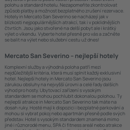
polohu a standard hotelu. Nezapomeňte zkontrolovat
způsob platby a možnost bezplatného zrušení rezervace.
Hotely in Mercato San Severino se nacházejí jak v
blízkosti nejpopulárnějších atrakcí, tak i v poklidnějších
čtvrtích. Jsou jako stvořené na delší pobyt ale i krátký
výlet o víkendu. Vyberte hotel přesně pro vás a začněte
se balit na výlet nebo služební cestu už dnes!
Mercato San Severino – nejlepší hotely
Komplexní služby a výhodná poloha patří mezi
nejdůležitější kritéria, která musí splnit každý exklusivní
hotel. Nejlepší hotely in Mercato San Severino jsou
zárukou obsluhy na nejvyšší úrovni a celé řady dalších
výhod pro hosty. Ubytovací zařízení s vysokým
standardem se mohou pochlubit dokonalou polohou. Ty
nejlepší atrakce in Mercato San Severino tak máte na
dosah ruky. Hosté mají k dispozici i bezplatné parkování a
mohou si vybrat pokoj nebo apartmán přesně podle svých
představ. Hotel s vysokým standardem znamená mimo
jiné i různorodé menu, SPA či fitness areál nebo atrakce