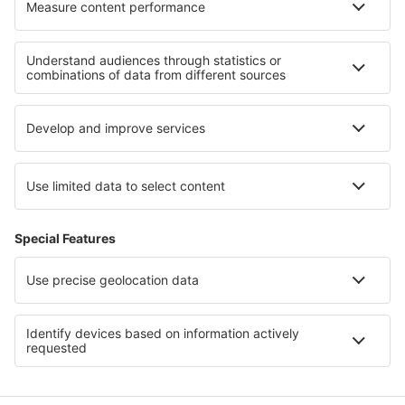
Hotely in Friuli-Venezia Giulia
Hotely při jezeře Maggiore
Hotely ve Val di Fassa
Hotely v Cinque Terre
Hotely na Sicílii
Hotely na Jungfrau
Hotely na Ithace
Hotely in Alpbachtal
Hotely v Holguinu
Hotely v Drake Bay