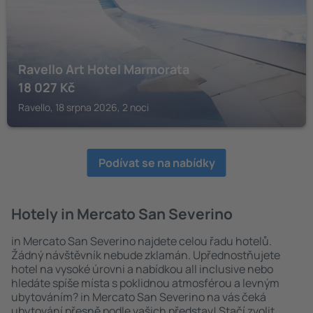
Ravello Art Hotel Marmorata
18 027
Kč
Ravello, 18 srpna 2026, 2 noci
Podívat se na nabídky
Hotely in Mercato San Severino
in Mercato San Severino najdete celou řadu hotelů.
Žádný návštěvník nebude zklamán. Upřednostňujete
hotel na vysoké úrovni a nabídkou all inclusive nebo
hledáte spíše místa s poklidnou atmosférou a levným
ubytováním? in Mercato San Severino na vás čeká
ubytování přesně podle vašich představ! Stačí zvolit