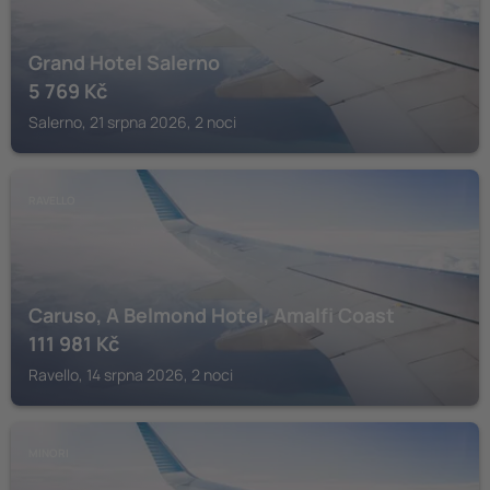
Grand Hotel Salerno
5 769
Kč
Salerno, 21 srpna 2026, 2 noci
RAVELLO
Caruso, A Belmond Hotel, Amalfi Coast
111 981
Kč
Ravello, 14 srpna 2026, 2 noci
MINORI