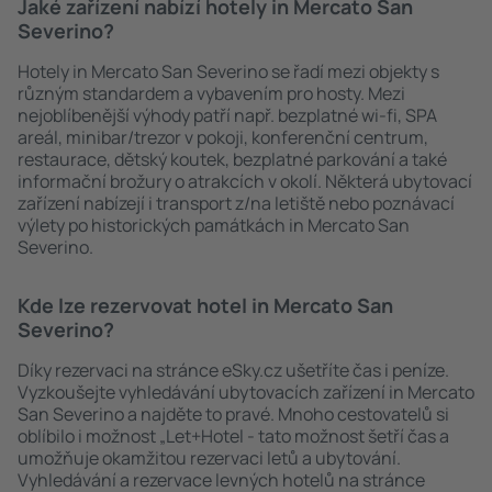
Jaké zařízení nabízí hotely in Mercato San
Severino?
Hotely in Mercato San Severino se řadí mezi objekty s
různým standardem a vybavením pro hosty. Mezi
nejoblíbenější výhody patří např. bezplatné wi-fi, SPA
areál, minibar/trezor v pokoji, konferenční centrum,
restaurace, dětský koutek, bezplatné parkování a také
informační brožury o atrakcích v okolí. Některá ubytovací
zařízení nabízejí i transport z/na letiště nebo poznávací
výlety po historických památkách in Mercato San
Severino.
Kde lze rezervovat hotel in Mercato San
Severino?
Díky rezervaci na stránce eSky.cz ušetříte čas i peníze.
Vyzkoušejte vyhledávání ubytovacích zařízení in Mercato
San Severino a najděte to pravé. Mnoho cestovatelů si
oblíbilo i možnost „Let+Hotel - tato možnost šetří čas a
umožňuje okamžitou rezervaci letů a ubytování.
Vyhledávání a rezervace levných hotelů na stránce