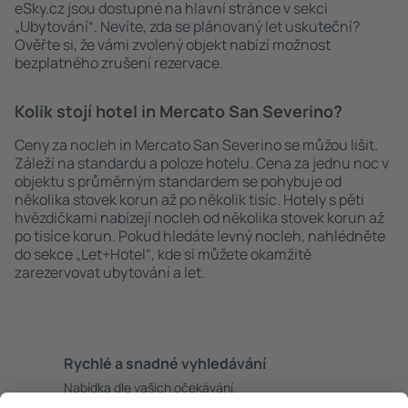
eSky.cz jsou dostupné na hlavní stránce v sekci
„Ubytování“. Nevíte, zda se plánovaný let uskuteční?
Ověřte si, že vámi zvolený objekt nabízí možnost
bezplatného zrušení rezervace.
Kolik stojí hotel in Mercato San Severino?
Ceny za nocleh in Mercato San Severino se můžou lišit.
Záleží na standardu a poloze hotelu. Cena za jednu noc v
objektu s průměrným standardem se pohybuje od
několika stovek korun až po několik tisíc. Hotely s pěti
hvězdičkami nabízejí nocleh od několika stovek korun až
po tisíce korun. Pokud hledáte levný nocleh, nahlédněte
do sekce „Let+Hotel“, kde si můžete okamžitě
zarezervovat ubytování a let.
Rychlé a snadné vyhledávání
Nabídka dle vašich očekávání.