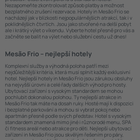
Nezapomeňte zkontrolovat způsob platby a možnost
bezplatného zrušení rezervace. Hotely in Mesão Frio se
nacházejí jak v blízkosti nejpopulárnějších atrakcí, tak i v
poklidnějších čtvrtích. Jsou jako stvořené na delší pobyt
ale i krátký výlet o víkendu. Vyberte hotel přesně pro vás a
začněte se balit na výlet nebo služební cestu už dnes!
Mesão Frio – nejlepší hotely
Komplexní služby a výhodná poloha patří mezi
nejdůležitější kritéria, která musí splnit každý exklusivní
hotel. Nejlepší hotely in Mesão Frio jsou zárukou obsluhy
na nejvyšší úrovni a celé řady dalších výhod pro hosty.
Ubytovací zařízení s vysokým standardem se mohou
pochlubit dokonalou polohou. Ty nejlepší atrakce in
Mesão Frio tak máte na dosah ruky. Hosté mají k dispozici
i bezplatné parkování a mohou si vybrat pokoj nebo
apartmán přesně podle svých představ. Hotel s vysokým
standardem znamená mimo jiné i různorodé menu, SPA
či fitness areál nebo atrakce pro děti. Nejlepší ubytovací
zařízení in Mesão Frio jsou skvělým řešením pro páry,