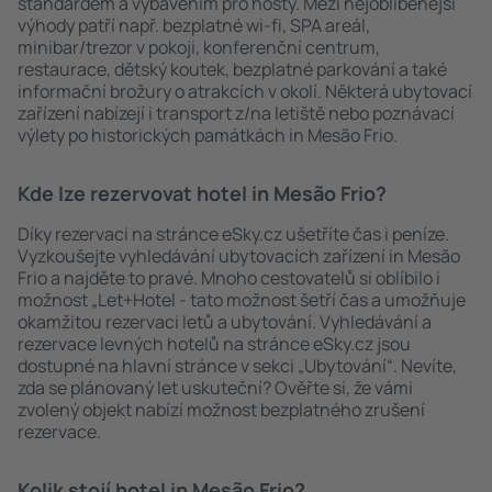
standardem a vybavením pro hosty. Mezi nejoblíbenější
výhody patří např. bezplatné wi-fi, SPA areál,
minibar/trezor v pokoji, konferenční centrum,
restaurace, dětský koutek, bezplatné parkování a také
informační brožury o atrakcích v okolí. Některá ubytovací
zařízení nabízejí i transport z/na letiště nebo poznávací
výlety po historických památkách in Mesão Frio.
Kde lze rezervovat hotel in Mesão Frio?
Díky rezervaci na stránce eSky.cz ušetříte čas i peníze.
Vyzkoušejte vyhledávání ubytovacích zařízení in Mesão
Frio a najděte to pravé. Mnoho cestovatelů si oblíbilo i
možnost „Let+Hotel - tato možnost šetří čas a umožňuje
okamžitou rezervaci letů a ubytování. Vyhledávání a
rezervace levných hotelů na stránce eSky.cz jsou
dostupné na hlavní stránce v sekci „Ubytování“. Nevíte,
zda se plánovaný let uskuteční? Ověřte si, že vámi
zvolený objekt nabízí možnost bezplatného zrušení
rezervace.
Kolik stojí hotel in Mesão Frio?