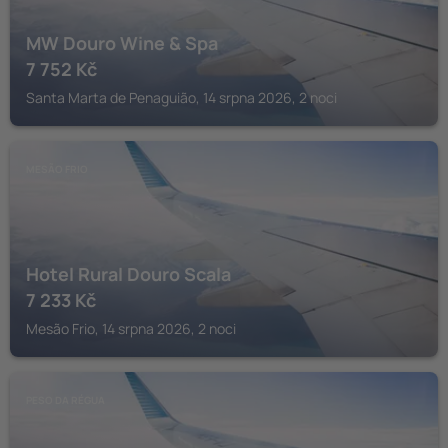
MW Douro Wine & Spa
7 752
Kč
Santa Marta de Penaguião, 14 srpna 2026, 2 noci
MESÃO FRIO
Hotel Rural Douro Scala
7 233
Kč
Mesão Frio, 14 srpna 2026, 2 noci
PESO DA RÉGUA