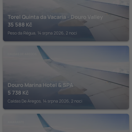
Torel Quinta da Vacaria - Douro Valley
35 588
Kč
Peso da Régua, 14 srpna 2026, 2 noci
CALDAS DE AREGOS
Douro Marina Hotel & SPA
5 738
Kč
Caldas De Aregos, 14 srpna 2026, 2 noci
AMARANTE