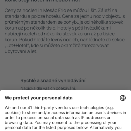
Ceny za nocleh in Mesão Frio se můžou lišit. Záleží na
standardu a poloze hotelu. Cena za jednu noc v objektu s
průměrným standardem se pohybuje od několika stovek
korun až po několik tisíc. Hotely s pěti hvězdičkami
nabízejí nocleh od několika stovek korun až po tisíce
korun. Pokud hledáte levný nocleh, nahlédněte do sekce
„Let+Hotel“, kde si můžete okamžitě zarezervovat
ubytování a let.
Rychlé a snadné vyhledávání
Nabídka dle vašich očekávání.
Pečlivé plánování
Bezproblémová rezervace s možností bezplatného
zrušení.