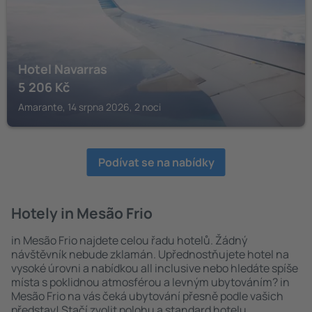
Hotel Navarras
5 206
Kč
Amarante, 14 srpna 2026, 2 noci
Podívat se na nabídky
Hotely in Mesão Frio
in Mesão Frio najdete celou řadu hotelů. Žádný
návštěvník nebude zklamán. Upřednostňujete hotel na
vysoké úrovni a nabídkou all inclusive nebo hledáte spíše
místa s poklidnou atmosférou a levným ubytováním? in
Mesão Frio na vás čeká ubytování přesně podle vašich
představ! Stačí zvolit polohu a standard hotelu.