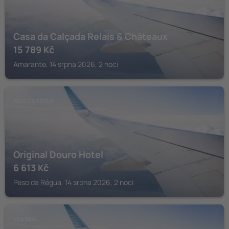
Casa da Calçada Relais & Châteaux
15 789
Kč
Amarante, 14 srpna 2026, 2 noci
PESO DA RÉGUA
Original Douro Hotel
6 613
Kč
Peso da Régua, 14 srpna 2026, 2 noci
VILA REAL