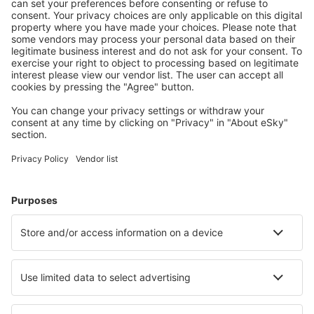
S námi ušetříte
Atraktivní ceny a speciální nabídky pro přihlášené
uživatele.
Ubytování dle vašeho gusta
Vyberte si z více než 1.3 milionu zařízení: hotelů,
apartmánů, chat a dalších.
Nejvyhledávanější hotely uživateli eSky
Hotely v Portugalsku - Oblíbená města
Hotely v Portu
Hotely in Albufeira
Hotely ve Funchalu
Hotely in Lagos
Hotely v Lisabonu
Hotely in Guimarães
Hotely in Santiago do Cacém
Hotely v Bradze
Hotely in São Pedro do Sul