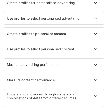
Hotely in Vila Real de Santo António
Nejlepší hotely - města
Hotely in El Campello
Hotely in Drongen
Hotely in Fersfield
Hotely in Ingenio
Hotely in Pergola
Hotely in Hujakkala
Hotely v Dalamanu
Hotely in Arzon
Hotely in Trubschachen
Hotely in Kirchhain
Nejlepší hotely - regiony
Hotely v Porto Santo
Hotely v Portugalsku
Hotely na Terceiře
Hotely Lisbon coast
Hotely in Faro
Hotely na Svatém Tomáši
Hotely in Alaska