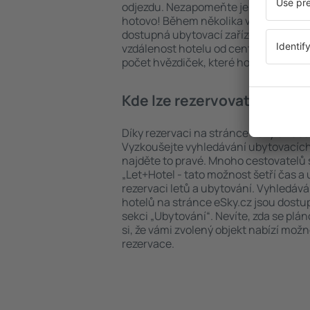
odjezdu. Nezapomeňte ještě uvést po
hotovo! Během několika vteřin se pře
dostupná ubytovací zařízení. Snadno 
vzdálenost hotelu od centra, způsob 
počet hvězdiček, které hotel obdržel
Kde lze rezervovat hotel i
Díky rezervaci na stránce eSky.cz ušet
Vyzkoušejte vyhledávání ubytovacích
najděte to pravé. Mnoho cestovatelů s
„Let+Hotel - tato možnost šetří čas 
rezervaci letů a ubytování. Vyhledává
hotelů na stránce eSky.cz jsou dostu
sekci „Ubytování“. Nevíte, zda se plá
si, že vámi zvolený objekt nabízí mož
rezervace.