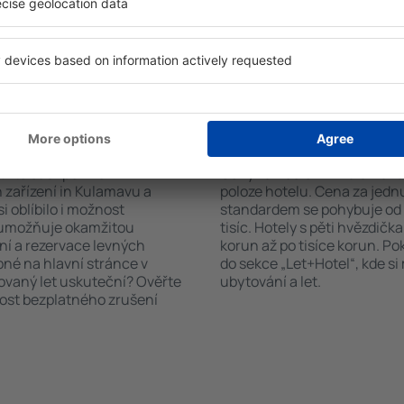
čet hostů a pokojů. A máte
informační brožury o atrakcí
d vámi objeví všechna
nabízejí i transport z/na let
si pak můžete ověřit
historických památkách in 
platby za ubytování nebo
 od předchozích návštěvníků.
n Kulamavu?
Kolik stojí hotel in
říte čas i peníze.
Ceny za nocleh in Kulamavu 
 zařízení in Kulamavu a
poloze hotelu. Cena za jed
i oblíbilo i možnost
standardem se pohybuje od n
a umožňuje okamžitou
tisíc. Hotely s pěti hvězdičk
ní a rezervace levných
korun až po tisíce korun. P
pné na hlavní stránce v
do sekce „Let+Hotel“, kde s
novaný let uskuteční? Ověřte
ubytování a let.
nost bezplatného zrušení