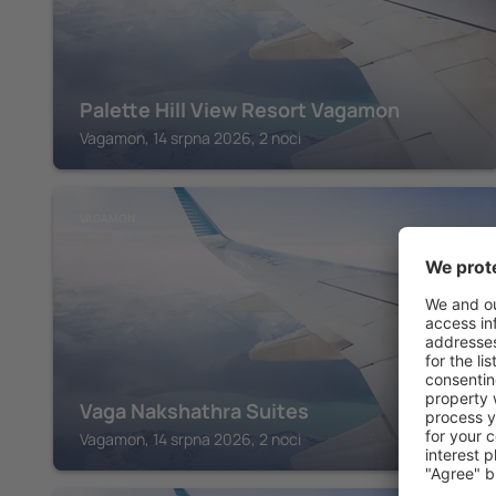
Palette Hill View Resort Vagamon
Vagamon, 14 srpna 2026, 2 noci
VAGAMON
Vaga Nakshathra Suites
Vagamon, 14 srpna 2026, 2 noci