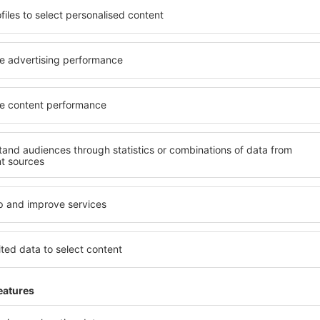
soké úrovni a nabídkou all
kritéria, která musí splnit ka
 poklidnou atmosférou a
Kulamavu jsou zárukou obslu
vás čeká ubytování přesně
dalších výhod pro hosty. Ub
lohu a standard hotelu.
standardem se mohou pochlu
atby a možnost bezplatného
atrakce in Kulamavu tak mát
se nacházejí jak v blízkosti
dispozici i bezplatné parkov
idnějších čtvrtích. Jsou jako
apartmán přesně podle svýc
let o víkendu. Vyberte hotel
standardem znamená mimo ji
výlet nebo služební cestu už
areál nebo atrakce pro děti. 
Kulamavu jsou skvělým řešení
cestují služebně nebo chtějí
zaměstnance.
?
Jaké zařízení nabízí
el in Kulamavu, je
Hotely in Kulamavu se řadí 
ení na stránce eSky. Díky
vybavením pro hosty. Mezi ne
co hledáte. Do
bezplatné wi-fi, SPA areál, 
 vyberte data příjezdu a
centrum, restaurace, dětský