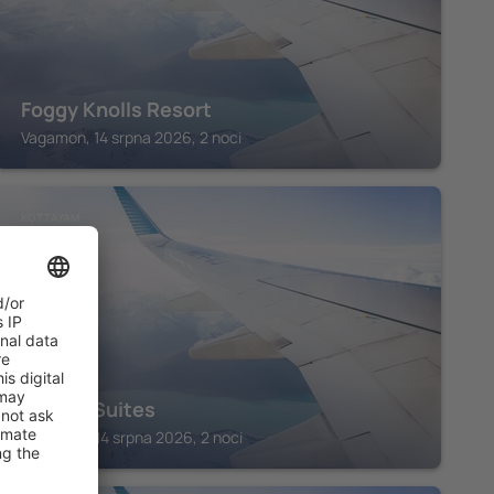
Foggy Knolls Resort
Vagamon, 14 srpna 2026, 2 noci
KOTTAYAM
Empire Suites
Kottayam, 14 srpna 2026, 2 noci