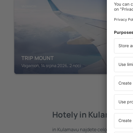
VAGAMON
TRIP MOUNT
Vagamon, 14 srpna 2026, 2 noci
Hotely in Kulamavu
in Kulamavu najdete celou řadu hote