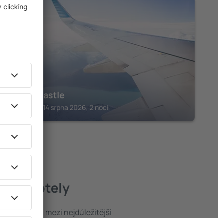
KULAMAVU
Stone Castle
Kulamavu, 14 srpna 2026, 2 noci
epší hotely
poloha patří mezi nejdůležitější