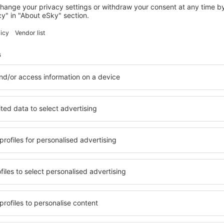
VAGAMON
Merjins Paraiso
Vagamon, 14 srpna 2026, 2 noci
Zobrazit více hotelů in Kulamavu
Kulamavu – nejl
lů. Žádný návštěvník nebude
Komplexní služby a výhodná 