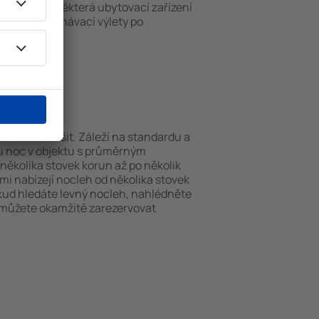
ch v okolí. Některá ubytovací zařízení
iště nebo poznávací výlety po
Kulamavu.
 Kulamavu?
se můžou lišit. Záleží na standardu a
nu noc v objektu s průměrným
ěkolika stovek korun až po několik
ami nabízejí nocleh od několika stovek
okud hledáte levný nocleh, nahlédněte
i můžete okamžitě zarezervovat