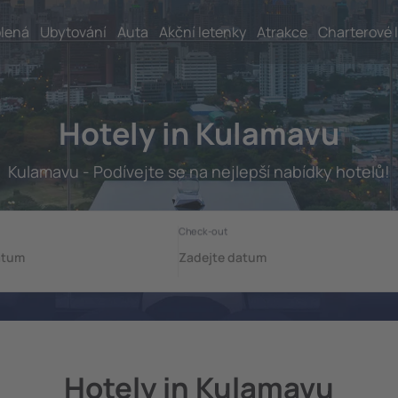
lená
Ubytování
Auta
Akční letenky
Atrakce
Charterové 
Hotely in Kulamavu
Kulamavu - Podívejte se na nejlepší nabídky hotelů!
Hotely in Kulamavu