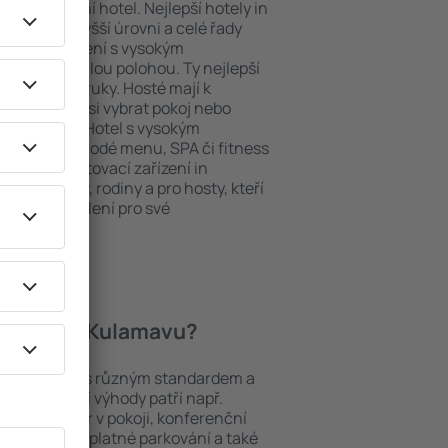
ždý exklusivní hotel. Nejlepší hotely in
hy na nejvyšší úrovni a celé řady
ytovací zařízení s vysokým
bit dokonalou polohou. Ty nejlepší
e na dosah ruky. Hosté mají k
ání a mohou si vybrat pokoj nebo
h představ. Hotel s vysokým
né i různorodé menu, SPA či fitness
Nejlepší ubytovací zařízení in
m pro páry, rodiny a pro hosty, kteří
 pořádat školení pro své
 hotely in Kulamavu?
mezi objekty s různým standardem a
joblíbenější výhody patří např.
minibar/trezor v pokoji, konferenční
 koutek, bezplatné parkování a také