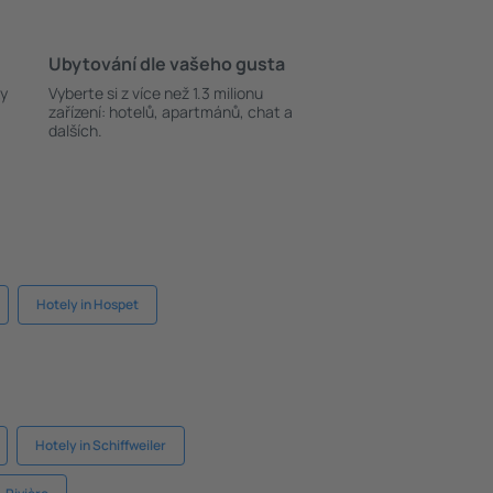
Ubytování dle vašeho gusta
ky
Vyberte si z více než 1.3 milionu
zařízení: hotelů, apartmánů, chat a
dalších.
Hotely in Hospet
Hotely in Schiffweiler