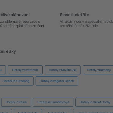
člivé plánování
S námi ušetříte
zproblémová rezervace s
Atraktivní ceny a speciální nabíd
žností bezplatného zrušení.
pro přihlášené uživatele.
teli eSky
ru
Hotely ve Váránasí
Hotely v Novém Dillí
Hotely v Bombaji
Hotely in Kurseong
Hotely in Vagator Beach
Hotely in Peine
Hotely in Simontornya
Hotely in Great Corby