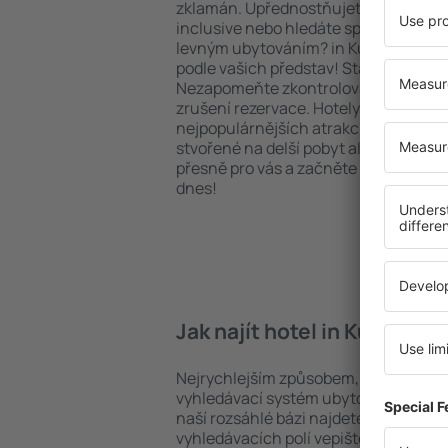
zklamán. Upřednostňujete hotel na vy
inclusive nebo hledáte spíše místa s
levným ubytováním? in Kulamavu na 
podle vašich představ! Stačí zvolit po
Nezapomeňte zkontrolovat způsob pl
zrušení rezervace. Hotely in Kulamavu 
nejpopulárnějších atrakcí, tak i v pokl
stvořené na delší pobyt ale i krátký vý
přesně pro vás a začněte se balit na 
dnes!
Jak najít hotel in Kulamavu
Nejrychlejším způsobem, jak najít hot
vyhledávací systém ubytovacích zaříz
naší rozsáhlé bázi najdete přesně to, 
vyhledávacích polí vepište cíl cesty a