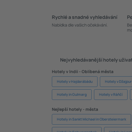
Rychlé a snadné vyhledávání
Pe
Nabídka dle vašich očekávání.
Be
mo
Nejvyhledávanější hotely uživa
Hotely v Indii - Oblíbená města
Hotely v Hajdarábádu
Hotely v Džajpu
Hotely in Gulmarg
Hotely v Ráňčí
Nejlepší hotely - města
Hotely in Sankt Michael in Obersteiermark