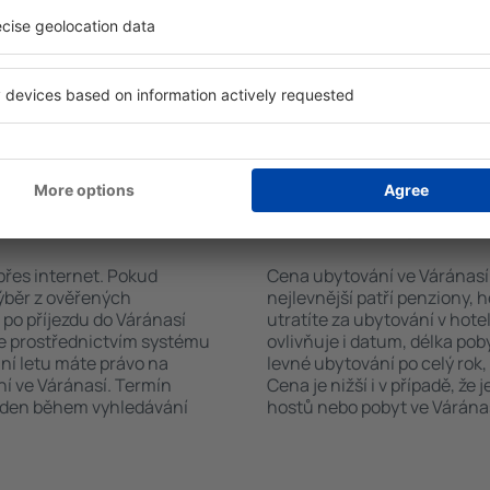
h systém rychle najde
koutem, balkonem, klimatizac
así. Výběr ubytování
sadou ručníků nebo přístup
ete podle typu zařízení, počtu
bezplatné parkování, objedn
vštěvníků, vzdálenosti od
zvolit hotel s bazénem. Ubyt
ervace. Díky těmto
rezervovat se službou přepra
tování ve Váránasí v
rvovat pouze ubytovací
vání ve Váránasí?
Kolik stojí ubytován
přes internet. Pokud
Cena ubytování ve Váránasí z
výběr z ověřených
nejlevnější patří penziony, 
 po příjezdu do Váránasí
utratíte za ubytování v ho
te prostřednictvím systému
ovlivňuje i datum, délka pob
ání letu máte právo na
levné ubytování po celý rok,
í ve Váránasí. Termín
Cena je nižší i v případě, že
veden během vyhledávání
hostů nebo pobyt ve Váránas