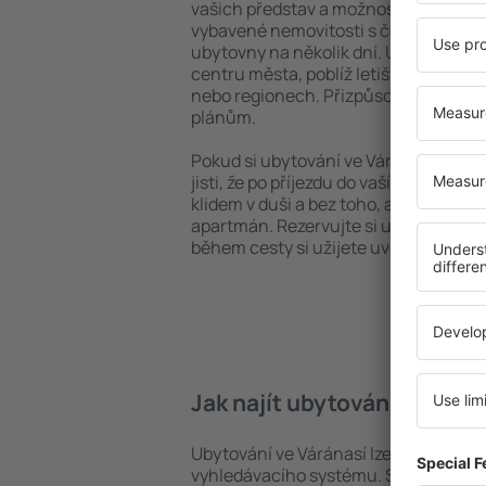
vašich představ a možností. Můžete v
vybavené nemovitosti s četnými vymož
ubytovny na několik dní. Ubytování ve
centru města, poblíž letiště i v mén
nebo regionech. Přizpůsobte ubytová
plánům.
Pokud si ubytování ve Váránasí zareze
jisti, že po příjezdu do vaší destinace
klidem v duši a bez toho, abyste muse
apartmán. Rezervujte si ubytování př
během cesty si užijete uvolněnou at
Jak najít ubytování ve Várá
Ubytování ve Váránasí lze rychle nají
vyhledávacího systému. Stačí uvést cí