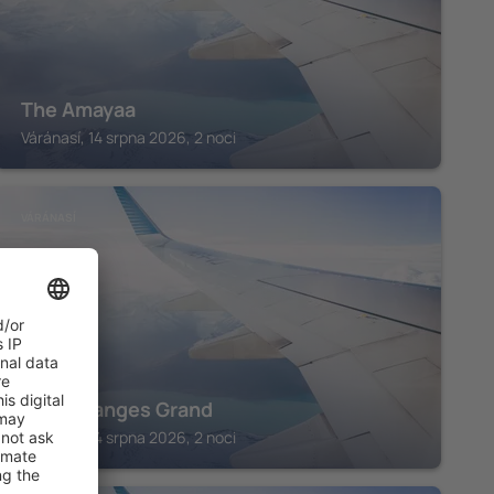
The Amayaa
Váránasí, 14 srpna 2026, 2 noci
VÁRÁNASÍ
Hotel Ganges Grand
Váránasí, 14 srpna 2026, 2 noci