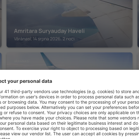
Amritara Suryauday Haveli
Váránasí, 14 srpna 2026, 2 noci
VÁRÁNASÍ
Hotel Clarks
Váránasí, 14 srpna 2026, 2 noci