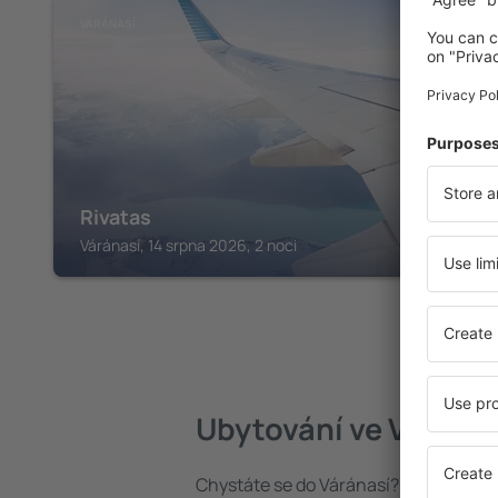
VÁRÁNASÍ
Rivatas
Váránasí, 14 srpna 2026, 2 noci
Ubytování ve Várána
Chystáte se do Váránasí? Najděte si 