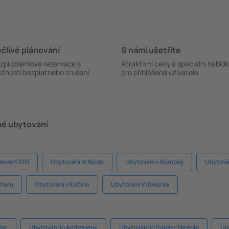
člivé plánování
S námi ušetříte
zproblémová rezervace s
Atraktivní ceny a speciální nabíd
žností bezplatného zrušení.
pro přihlášené uživatele.
né ubytování
Novém Dillí
Ubytování in Noida
Ubytování v Bombaji
Ubytová
phuru
Ubytování v Kóčinu
Ubytování in Dwarka
ter
Ubytování in Amberieux
Ubytování in Sainte-Féréole
Ub