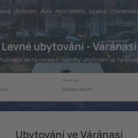
lená
Ubytování
Auta
Akční letenky
Atrakce
Charterové 
Levné ubytování - Váránasí
Podívejte se na nejlepší nabídky ubytování ve Váránasí
Ubytování ve Váránasí