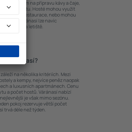
í, přístrojem na přípravu kávy a čaje,
em k internetu. Hosté mohou využít
at si jídla z restaurace, nebo mohou
ování ve Váránasí lze navíc
vy z nebo na letiště.
í ve Váránasí?
áleží na několika kritériích. Mezi
hostely a kempy, nejvíce peněz naopak
telech a luxusních apartmánech. Cenu
ytu a počet hostů. Váránasí nabízí
 nejlevnější je však mimo sezónu.
 jeden pokoj rezervuje větší počet
í trvá déle než týden.