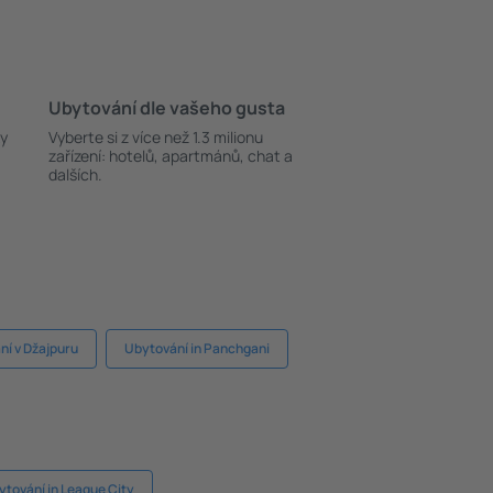
Ubytování dle vašeho gusta
ky
Vyberte si z více než 1.3 milionu
zařízení: hotelů, apartmánů, chat a
dalších.
ní v Džajpuru
Ubytování in Panchgani
ytování in League City