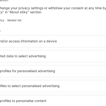
VÁRÁNASÍ
Hotel Tridev
Váránasí, 14 srpna 2026, 2 noci
Podívejte se na další nabídky ve Váránasí
sí
Váránasí – nejl
ubytování přesně podle
ve Váránasí si můžete vybrat