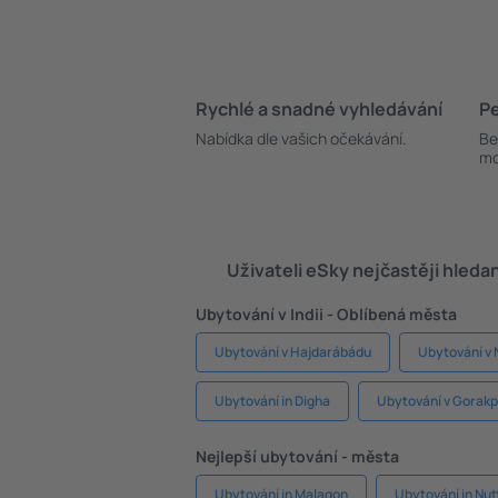
Rychlé a snadné vyhledávání
Pe
Nabídka dle vašich očekávání.
Be
mo
Uživateli eSky nejčastěji hleda
Ubytování v Indii - Oblíbená města
Ubytování v Hajdarábádu
Ubytování v 
Ubytování in Digha
Ubytování v Gorak
Nejlepší ubytování - města
Ubytování in Malagon
Ubytování in Nut