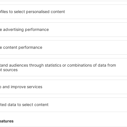
yužít prostorné, komfortně
jednotlivce, páry, rodiny, se
enostmi, jakož i levné
možnost přenocovat v různ
 Váránasí je dostupné v
penzionech – v poklidných 
ě vyhledávaných okresech
Váránasí. Mezi další výhody 
ní vašim potřebám a dalším
doprava, četné obchody, res
Všechno nezbytné pro neza
dlani!
rvujete včas, můžete si být
 si budete moci odpočinout s
Pokud toužíte po luxusním u
li hledat hotel nebo
Dokonalá dovolená nebo ús
ed odjezdem do Váránasí a
že budete nadmíru spokojeni
mosféru.
rezervovat v zařízeních s b
handicapované osoby. Na své 
malými dětmi a návštěvníci, k
nasí?
Jaké vybavení nabíz
t prostřednictvím našeho
Vybavení ubytování ve Várán
l cesty a termín příjezdu a
hvězdiček. V dostupných mí