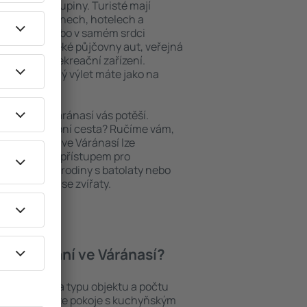
niory nebo skupiny. Turisté mají
ých apartmánech, hotelech a
oblastech nebo v samém srdci
patří i nedaleké půjčovny aut, veřejná
taurační a rekreační zařízení.
pomenutelný výlet máte jako na
bytování, Váránasí vás potěší.
pěšná služební cesta? Ručíme vám,
. Ubytování ve Váránasí lze
ezbariérovým přístupem pro
si přijdou i rodiny s batolaty nebo
teří cestují se zvířaty.
í ubytování ve Váránasí?
así záleží na typu objektu a počtu
stech najdete pokoje s kuchyňským