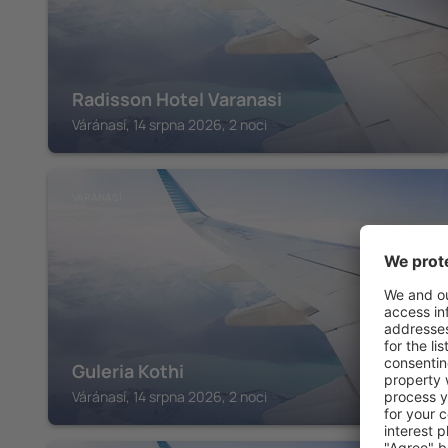
Radisson Hotel Varanasi
Váránasí, 14 srpna 2026, 2 noci
VÁRÁNASÍ
Guleria Kothi
Váránasí, 14 srpna 2026, 2 noci