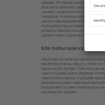
odjezdu. Po vepsání počtu cestujícíc
dostupná ubytovací zařízení ve Várán
usnadní i praktické filtry. Hledat můž
hvězdiček, hodnocení předchozích ná
centra nebo bezplatného zrušení rez
možnostem bez problému najdete uby
průběhu několika minut. Můžete reze
zařízení nebo i ubytování s letem.
Kde mohu rezervovat ubyto
Ubytování ve Váránasí lze rezervovat 
navštívíte stránku eSky.cz, máte na 
ubytovacích zařízení. Díky tomu bude
všechno podle vašich představ. Platí
nebo kreditní kartou. V případě odvol
bezplatné zrušení rezervace ubytován
bezplatného zrušení rezervace je u
ubytovacích zařízení.