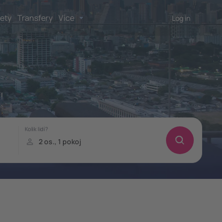
lety
Transfery
Více
Log in
!