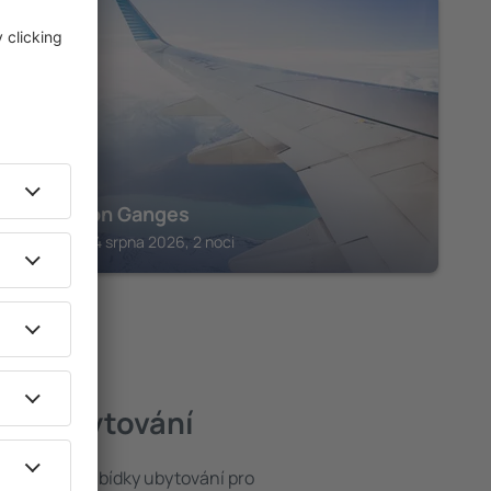
VÁRÁNASÍ
Palace on Ganges
Váránasí, 14 srpna 2026, 2 noci
epší ubytování
 ze široké nabídky ubytování pro