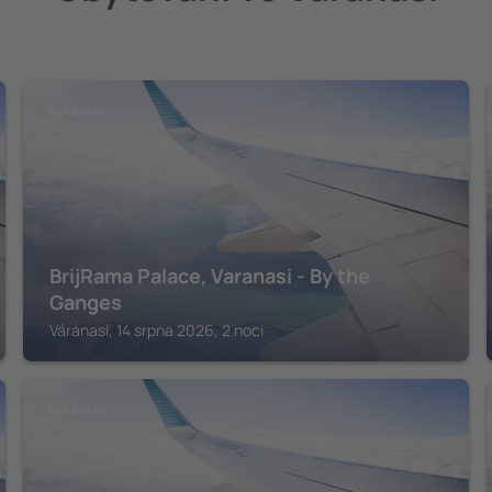
VÁRÁNASÍ
BrijRama Palace, Varanasi - By the
Ganges
Váránasí, 14 srpna 2026, 2 noci
VÁRÁNASÍ