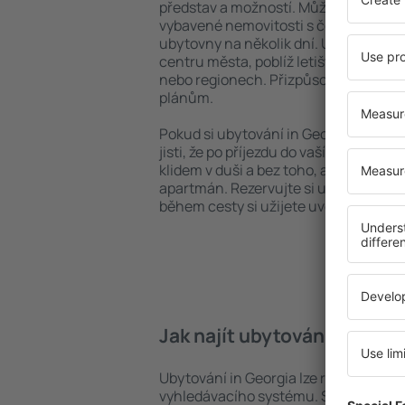
představ a možností. Můžete využít p
vybavené nemovitosti s četnými vymož
ubytovny na několik dní. Ubytování in
centru města, poblíž letiště i v mén
nebo regionech. Přizpůsobte ubytová
plánům.
Pokud si ubytování in Georgia zarezer
jisti, že po příjezdu do vaší destinace
klidem v duši a bez toho, abyste muse
apartmán. Rezervujte si ubytování př
během cesty si užijete uvolněnou at
Jak najít ubytování in Geor
Ubytování in Georgia lze rychle najít
vyhledávacího systému. Stačí uvést cí