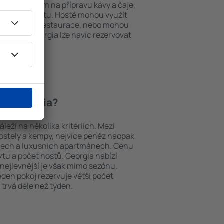
í, přístrojem na přípravu kávy a čaje,
em k internetu. Hosté mohou využít
at si jídla z restaurace, nebo mohou
ování in Georgia lze navíc rezervovat
a letiště.
í in Georgia?
leží na několika kritériích. Mezi
hostely a kempy, nejvíce peněz naopak
telech a luxusních apartmánech. Cenu
ytu a počet hostů. Georgia nabízí
 nejlevnější je však mimo sezónu.
 jeden pokoj rezervuje větší počet
 trvá déle než týden.