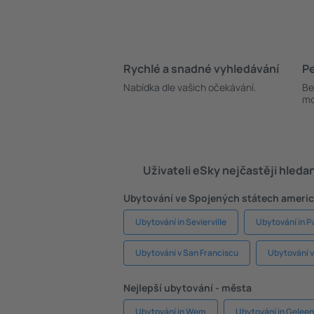
Rychlé a snadné vyhledávání
Pe
Nabídka dle vašich očekávání.
Be
mo
Uživateli eSky nejčastěji hleda
Ubytování ve Spojených státech americ
Ubytování in Sevierville
Ubytování in 
Ubytování v San Franciscu
Ubytování 
Nejlepší ubytování - města
Ubytování in Wem
Ubytování in Geleen