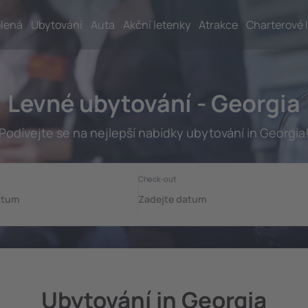
lená
Ubytování
Auta
Akční letenky
Atrakce
Charterové 
Levné ubytování - Georgia
Podívejte se na nejlepší nabídky ubytování in Georgia
Ubytování in Georgia