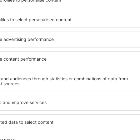
rostorné, komfortně
jednotlivce, páry, rodiny, se
enostmi, jakož i levné
možnost přenocovat v různ
 Georgia je dostupné v
penzionech – v poklidných 
ě vyhledávaných okresech
Georgia. Mezi další výhody p
ní vašim potřebám a dalším
doprava, četné obchody, res
Všechno nezbytné pro neza
dlani!
vujete včas, můžete si být
 si budete moci odpočinout s
Pokud toužíte po luxusním u
li hledat hotel nebo
Dokonalá dovolená nebo ús
ed odjezdem to Georgia a
že budete nadmíru spokojeni
mosféru.
v zařízeních s bezbariérov
osoby. Na své si přijdou i ro
návštěvníci, kteří cestují se 
gia?
Jaké vybavení nabíz
 prostřednictvím našeho
Vybavení ubytování in Georg
l cesty a termín příjezdu a
hvězdiček. V dostupných mí