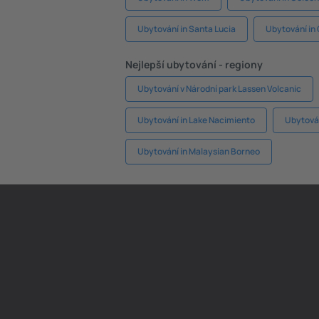
Ubytování in Santa Lucia
Ubytování in
Nejlepší ubytování - regiony
Ubytování v Národní park Lassen Volcanic
Ubytování in Lake Nacimiento
Ubytová
Ubytování in Malaysian Borneo