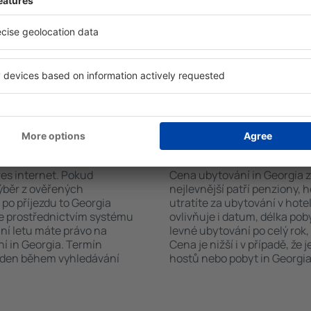
h systém rychle najde
koutem, balkonem, klimatizac
ia. Výběr ubytování usnadní
sadou ručníků nebo přístup
 typu zařízení, počtu
bezplatné parkování, objedn
vštěvníků, vzdálenosti od
zvolit hotel s bazénem. Ubyt
ervace. Díky těmto
se službou přepravy z nebo n
tování in Georgia v
rvovat pouze ubytovací
vání in Georgia?
Kolik stojí ubytován
řes internet. Pokud
Cena ubytování in Georgia zá
výběr z ověřených
nejlevnější patří penziony, 
po příjezdu to Georgia
utratíte za ubytování v ho
te prostřednictvím systému
ovlivňuje i datum, délka pob
ání letu máte právo na
levné ubytování po celý rok,
í in Georgia. Termín
Cena je nižší i v případě, že
veden během vyhledávání
hostů nebo pobyt in Georgia