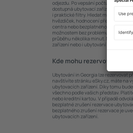
odjezdu. Po vepsání počtu cestujícíc
dostupná ubytovací zařízení in Georg
i praktické filtry. Hledat můžete podle
hvězdiček, hodnocení předchozích ná
centra nebo bezplatného zrušení rez
možnostem bez problému najdete uby
průběhu několika minut. Můžete reze
zařízení nebo i ubytování s letem.
Kde mohu rezervovat ubyto
Ubytování in Georgia lze rezervovat p
navštívíte stránku eSky.cz, máte na 
ubytovacích zařízení. Díky tomu bude 
všechno podle vašich představ. Platí
nebo kreditní kartou. V případě odvol
bezplatné zrušení rezervace ubytován
bezplatného zrušení rezervace je u
ubytovacích zařízení.