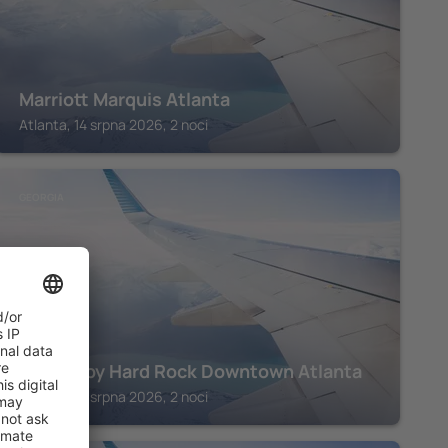
Marriott Marquis Atlanta
Atlanta, 14 srpna 2026, 2 noci
GEORGIA
Reverb by Hard Rock Downtown Atlanta
Atlanta, 14 srpna 2026, 2 noci