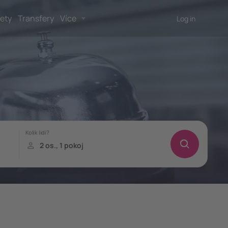
lety
Transfery
Více
Log in
!