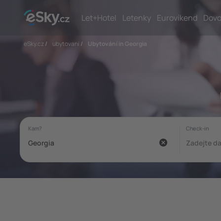
Let+Hotel
Letenky
Eurovíkend
Dovo
eSky.cz
/
ubytovani
/
Ubytování in Georgia