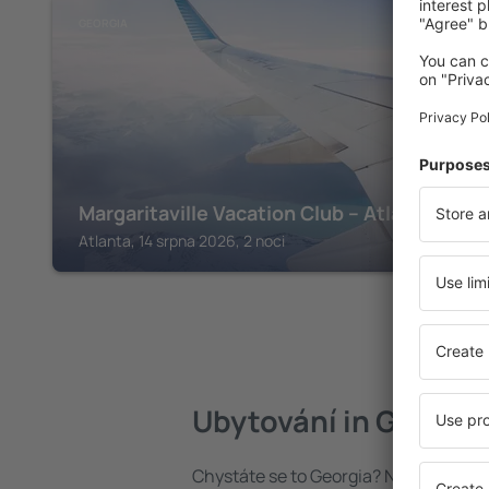
GEORGIA
Margaritaville Vacation Club – Atlanta
Atlanta, 14 srpna 2026, 2 noci
Ubytování in Georgia
Chystáte se to Georgia? Najděte si u