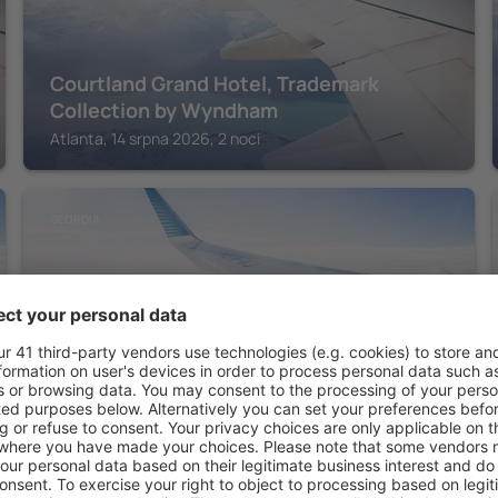
Courtland Grand Hotel, Trademark
Collection by Wyndham
Atlanta, 14 srpna 2026, 2 noci
GEORGIA
Omni Atlanta Hotel at Centennial Park
Atlanta, 14 srpna 2026, 2 noci