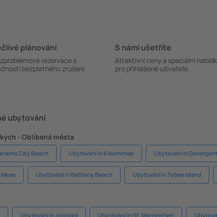
člivé plánování
S námi ušetříte
zproblémová rezervace s
Atraktivní ceny a speciální nabíd
žností bezplatného zrušení.
pro přihlášené uživatele.
né ubytování
kých - Oblíbená města
Panama City Beach
Ubytování in Kissimmee
Ubytování in Davenpor
v Mese
Ubytování in Bethany Beach
Ubytování in Tybee Island
Ubytování in Josipdol
Ubytování in St. Margrethen
Ubytová