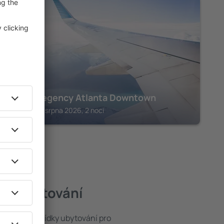
GEORGIA
Hyatt Regency Atlanta Downtown
Atlanta, 14 srpna 2026, 2 noci
pší ubytování
ze široké nabídky ubytování pro