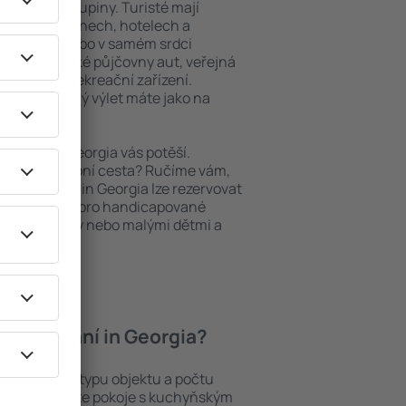
niory nebo skupiny. Turisté mají
ých apartmánech, hotelech a
oblastech nebo v samém srdci
atří i nedaleké půjčovny aut, veřejná
taurační a rekreační zařízení.
pomenutelný výlet máte jako na
bytování, Georgia vás potěší.
pěšná služební cesta? Ručíme vám,
. Ubytování in Georgia lze rezervovat
ým přístupem pro handicapované
diny s batolaty nebo malými dětmi a
zvířaty.
í ubytování in Georgia?
ia záleží na typu objektu a počtu
stech najdete pokoje s kuchyňským