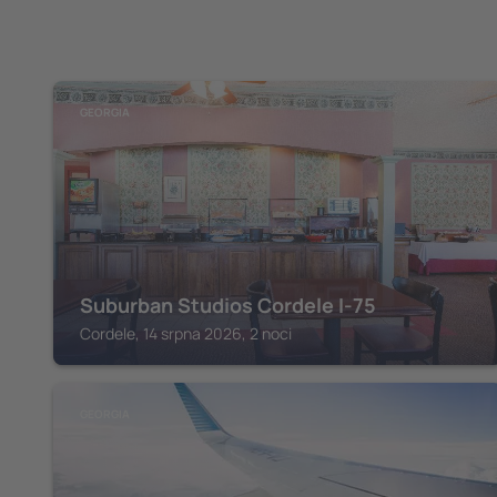
GEORGIA
Suburban Studios Cordele I-75
Cordele, 14 srpna 2026, 2 noci
GEORGIA