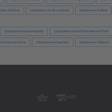
 Geüs-d'Oloron
Ubytování in Groß-Umstadt
Ubytování in Évdilos
Ubytování in Massachusetts
Ubytování in Grand Teton National Park
ní Lovech province
Ubytování na Guernsey
Ubytování in Tabasco