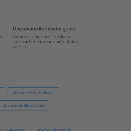
Ubytování dle vašeho gusta
ky
Vyberte si z více než 1.3 milionu
zařízení: hotelů, apartmánů, chat a
dalších.
t
Ubytování v Myrtle Beach
Ubytování in Silverthorne
ní in Gasperina
Ubytování in Poseritz