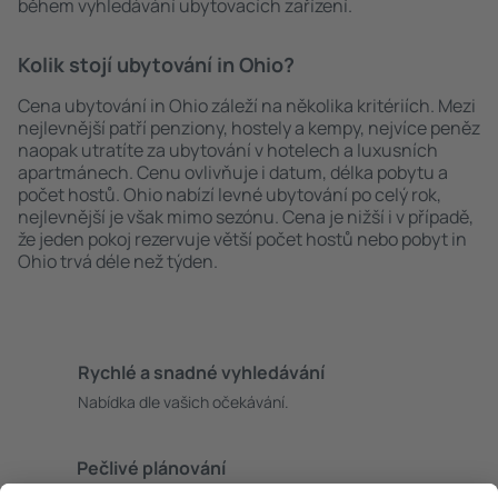
během vyhledávání ubytovacích zařízení.
Kolik stojí ubytování in Ohio?
Cena ubytování in Ohio záleží na několika kritériích. Mezi
nejlevnější patří penziony, hostely a kempy, nejvíce peněz
naopak utratíte za ubytování v hotelech a luxusních
apartmánech. Cenu ovlivňuje i datum, délka pobytu a
počet hostů. Ohio nabízí levné ubytování po celý rok,
nejlevnější je však mimo sezónu. Cena je nižší i v případě,
že jeden pokoj rezervuje větší počet hostů nebo pobyt in
Ohio trvá déle než týden.
Rychlé a snadné vyhledávání
Nabídka dle vašich očekávání.
Pečlivé plánování
Bezproblémová rezervace s možností bezplatného