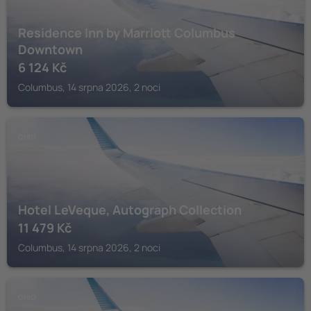
Residence Inn by Marriott Columbus
Downtown
6 124
Kč
Columbus, 14 srpna 2026, 2 noci
OHIO
Hotel LeVeque, Autograph Collection
11 479
Kč
Columbus, 14 srpna 2026, 2 noci
OHIO