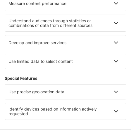
Ubytování in Niagara Falls
Ubytování in Massachusetts
Ubytování in Georgia
Ubytování na Anna Maria Island
Ubytování na Florida Keys
Ubytování in Black Forest
Ubytování ve Velké Británii
Ubytování na Svatém Tomáši
Ubytování in Liguria
Ubytování in Lake Titicaca