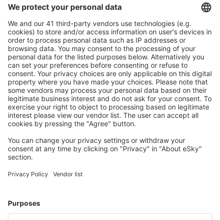
zrušení.
S námi ušetříte
Atraktivní ceny a speciální nabídky pro přihlášené
uživatele.
Ubytování dle vašeho gusta
Vyberte si z více než 1.3 milionu zařízení: hotelů,
apartmánů, chat a dalších.
Uživateli eSky nejčastěji hledané ubytování
Ubytování ve Spojených státech amerických - Oblíbená
města
Ubytování v Myrtle Beach
Ubytování in Panama City Beach
Ubytování in Kissimmee
Ubytování in Sevierville