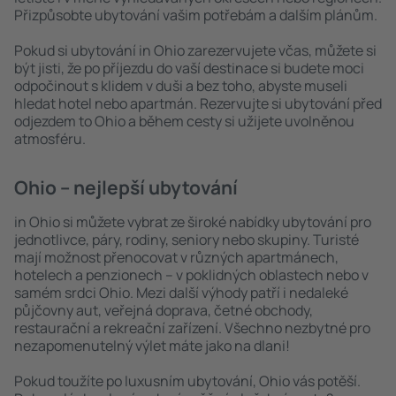
Přizpůsobte ubytování vašim potřebám a dalším plánům.
Pokud si ubytování in Ohio zarezervujete včas, můžete si
být jisti, že po příjezdu do vaší destinace si budete moci
odpočinout s klidem v duši a bez toho, abyste museli
hledat hotel nebo apartmán. Rezervujte si ubytování před
odjezdem to Ohio a během cesty si užijete uvolněnou
atmosféru.
Ohio – nejlepší ubytování
in Ohio si můžete vybrat ze široké nabídky ubytování pro
jednotlivce, páry, rodiny, seniory nebo skupiny. Turisté
mají možnost přenocovat v různých apartmánech,
hotelech a penzionech – v poklidných oblastech nebo v
samém srdci Ohio. Mezi další výhody patří i nedaleké
půjčovny aut, veřejná doprava, četné obchody,
restaurační a rekreační zařízení. Všechno nezbytné pro
nezapomenutelný výlet máte jako na dlani!
Pokud toužíte po luxusním ubytování, Ohio vás potěší.