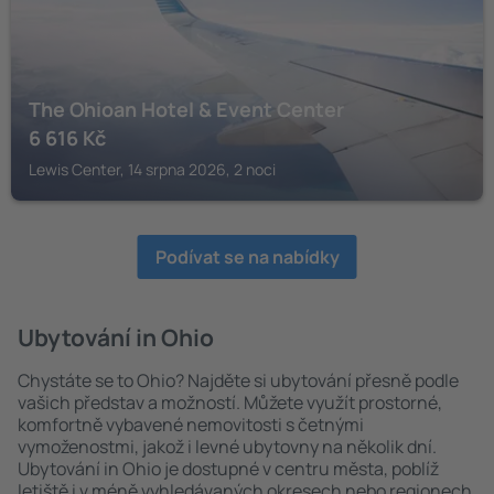
The Ohioan Hotel & Event Center
6 616
Kč
Lewis Center, 14 srpna 2026, 2 noci
Podívat se na nabídky
Ubytování in Ohio
Chystáte se to Ohio? Najděte si ubytování přesně podle
vašich představ a možností. Můžete využít prostorné,
komfortně vybavené nemovitosti s četnými
vymoženostmi, jakož i levné ubytovny na několik dní.
Ubytování in Ohio je dostupné v centru města, poblíž
letiště i v méně vyhledávaných okresech nebo regionech.