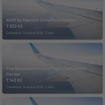
Aloft by Marriott Columbus Easton
7 322
Kč
Columbus, 14 srpna 2026, 2 noci
OHIO
The Blackwell Inn and Pfahl Conference
Center
7 143
Kč
Columbus, 14 srpna 2026, 2 noci
OHIO