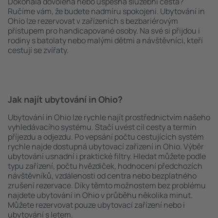
Dokonalá dovolená nebo úspěšná služební cesta?
Ručíme vám, že budete nadmíru spokojeni. Ubytování in
Ohio lze rezervovat v zařízeních s bezbariérovým
přístupem pro handicapované osoby. Na své si přijdou i
rodiny s batolaty nebo malými dětmi a návštěvníci, kteří
cestují se zvířaty.
Jak najít ubytování in Ohio?
Ubytování in Ohio lze rychle najít prostřednictvím našeho
vyhledávacího systému. Stačí uvést cíl cesty a termín
příjezdu a odjezdu. Po vepsání počtu cestujících systém
rychle najde dostupná ubytovací zařízení in Ohio. Výběr
ubytování usnadní i praktické filtry. Hledat můžete podle
typu zařízení, počtu hvězdiček, hodnocení předchozích
návštěvníků, vzdálenosti od centra nebo bezplatného
zrušení rezervace. Díky těmto možnostem bez problému
najdete ubytování in Ohio v průběhu několika minut.
Můžete rezervovat pouze ubytovací zařízení nebo i
ubytování s letem.