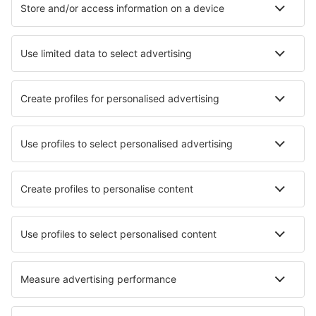
Ubytování in Davenport
Ubytování in Treasure Island
Ubytování in Brooklyn
Ubytování v Corpus Christi
Ubytování in Murrells Inlet
Ubytování v Mese
Nejlepší ubytování - města
Ubytování in El Aguaje
Ubytování in Holmrook
Ubytování in Uddebo
Ubytování in Normandale
Ubytování in Topcular
Ubytování in Caudete de las Fuentes
Ubytování in Topoľčianky
Ubytování in Gnojnik
Ubytování in La Romaine
Ubytování in Villarotta
Nejlepší ubytování - regiony