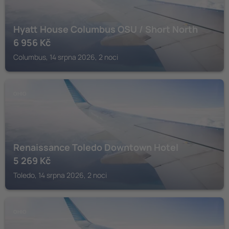
Hyatt House Columbus OSU / Short North
6 956
Kč
Columbus, 14 srpna 2026, 2 noci
OHIO
Renaissance Toledo Downtown Hotel
5 269
Kč
Toledo, 14 srpna 2026, 2 noci
OHIO