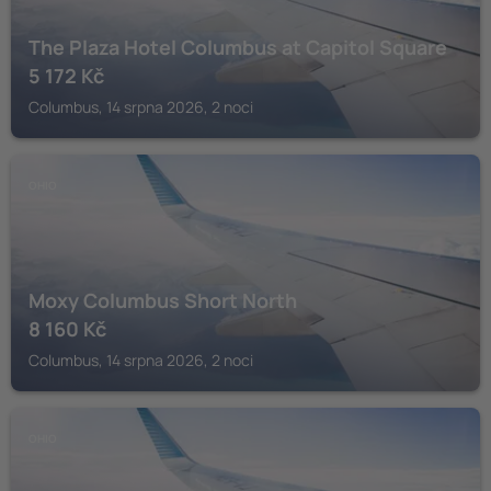
The Plaza Hotel Columbus at Capitol Square
5 172
Kč
Columbus, 14 srpna 2026, 2 noci
OHIO
Moxy Columbus Short North
8 160
Kč
Columbus, 14 srpna 2026, 2 noci
OHIO