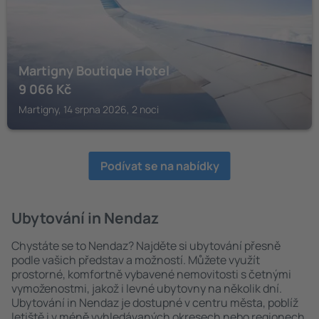
Martigny Boutique Hotel
9 066
Kč
Martigny, 14 srpna 2026, 2 noci
Podívat se na nabídky
Ubytování in Nendaz
Chystáte se to Nendaz? Najděte si ubytování přesně
podle vašich představ a možností. Můžete využít
prostorné, komfortně vybavené nemovitosti s četnými
vymoženostmi, jakož i levné ubytovny na několik dní.
Ubytování in Nendaz je dostupné v centru města, poblíž
letiště i v méně vyhledávaných okresech nebo regionech.