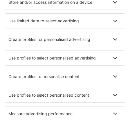
Ubytování in Zermatt
Ubytování in Disentis
Ubytování in Diemtigen
Ubytování in Bivio
Ubytování in Horw
Ubytování in Tegna
Nejlepší ubytování - města
Ubytování in Wroxton
Ubytování in Aquino
Ubytování in Bouilland
Ubytování in Lagnieu
Ubytování in Tepatitlan de Morelos
Ubytování in Villa Rosa
Ubytování Montroty
Ubytování in Phulbari
Ubytování in Battle Lake
Ubytování in Ibstock
Nejlepší ubytování - regiony