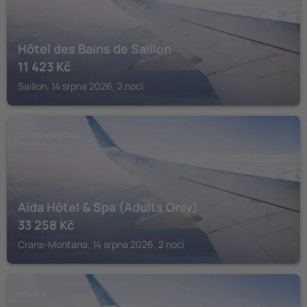
Hôtel des Bains de Saillon
11 423
Kč
Saillon, 14 srpna 2026, 2 noci
CRANS-MONTANA
Aïda Hôtel & Spa (Adults Only)
33 258
Kč
Crans-Montana, 14 srpna 2026, 2 noci
BAGNES