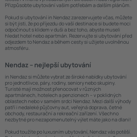
Přizpůsobte ubytování vašim potřebám a dalším plánům.
Pokud si ubytování in Nendaz zarezervujete včas, můžete
si být jisti, že po příjezdu do vaší destinace si budete moci
odpočinout s klidem v duši a bez toho, abyste museli
hledat hotel nebo apartmán. Rezervujte si ubytování před
odjezdem to Nendaz a během cesty si užijete uvolněnou
atmosféru.
Nendaz – nejlepší ubytování
in Nendaz si můžete vybrat ze široké nabídky ubytování
pro jednotlivce, páry, rodiny, seniory nebo skupiny.
Turisté mají možnost přenocovat v různých
apartmánech, hotelech a penzionech – v poklidných
oblastech nebo v samém srdci Nendaz. Mezi další výhody
patří i nedaleké půjčovny aut, veřejná doprava, četné
obchody, restaurační a rekreační zařízení. Všechno
nezbytné pro nezapomenutelný výlet máte jako na dlani!
Pokud toužíte po luxusním ubytování, Nendaz vás potěší.