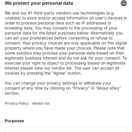
Bezproblémová rezervace s možností bezplatného
zrušení.
S námi ušetříte
Atraktivní ceny a speciální nabídky pro přihlášené
uživatele.
Ubytování dle vašeho gusta
Vyberte si z více než 1.3 milionu zařízení: hotelů,
apartmánů, chat a dalších.
Uživateli eSky nejčastěji hledané ubytování
Ubytování ve Švýcarsku - Oblíbená města
Ubytování v Curychu
Ubytování v Luganu
Ubytování in Grindelwald
Ubytování in Davos