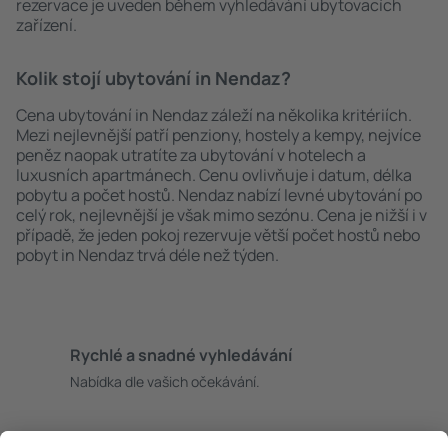
rezervace je uveden během vyhledávání ubytovacích
zařízení.
Kolik stojí ubytování in Nendaz?
Cena ubytování in Nendaz záleží na několika kritériích.
Mezi nejlevnější patří penziony, hostely a kempy, nejvíce
peněz naopak utratíte za ubytování v hotelech a
luxusních apartmánech. Cenu ovlivňuje i datum, délka
pobytu a počet hostů. Nendaz nabízí levné ubytování po
celý rok, nejlevnější je však mimo sezónu. Cena je nižší i v
případě, že jeden pokoj rezervuje větší počet hostů nebo
pobyt in Nendaz trvá déle než týden.
Rychlé a snadné vyhledávání
Nabídka dle vašich očekávání.
Pečlivé plánování