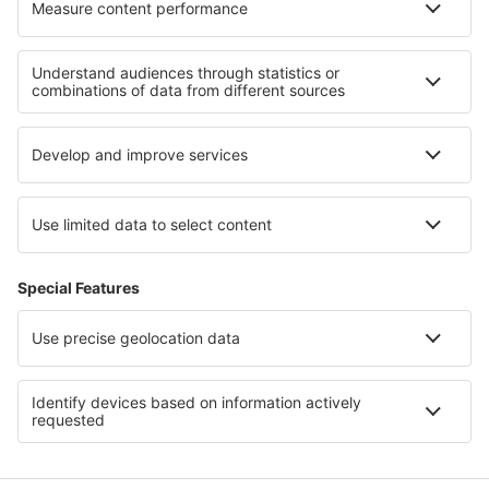
Ubytování v Zermattu
Ubytování ve Svatém Mořici
Ubytování v Swiss Alps
Ubytování ve Švýcarsku
Ubytování v oblasti Davos-Klosters
Ubytování in Coahuila
Ubytování v Národní rezervace Junín
Ubytování ve Vlámsku
Ubytování na Kykladách
Ubytování v Srbsku