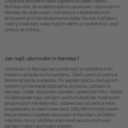
Dokonalá dovolená nebo úspěšná služební cesta?
Ručíme vám, že budete nadmíru spokojeni. Ubytování in
Nendaz lze rezervovat v zařízeních s bezbariérovým
přístupem pro handicapované osoby. Na své si přijdou i
rodiny s batolaty nebo malými dětmi a návštěvníci, kteří
cestují se zvířaty.
Jak najít ubytování in Nendaz?
Ubytování in Nendaz lze rychle najít prostřednictvím
našeho vyhledávacího systému. Stačí uvést cíl cesty a
termín příjezdu a odjezdu. Po vepsání počtu cestujících
systém rychle najde dostupná ubytovací zařízení in
Nendaz. Výběr ubytování usnadní i praktické filtry. Hledat
můžete podle typu zařízení, počtu hvězdiček, hodnocení
předchozích návštěvníků, vzdálenosti od centra nebo
bezplatného zrušení rezervace. Díky těmto možnostem
bez problému najdete ubytování in Nendaz v průběhu
několika minut. Můžete rezervovat pouze ubytovací
zařízení nebo i ubytování s letem.