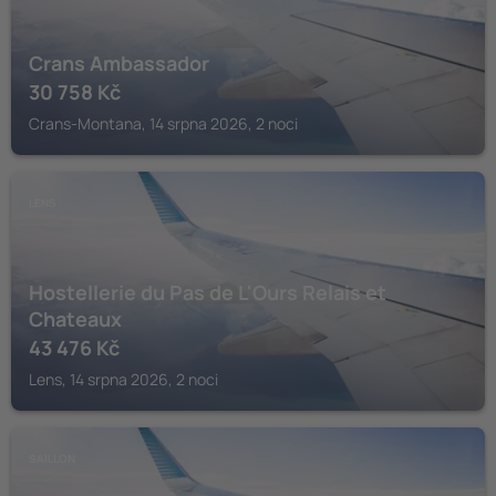
Crans Ambassador
30 758
Kč
Crans-Montana, 14 srpna 2026, 2 noci
LENS
Hostellerie du Pas de L'Ours Relais et
Chateaux
43 476
Kč
Lens, 14 srpna 2026, 2 noci
SAILLON