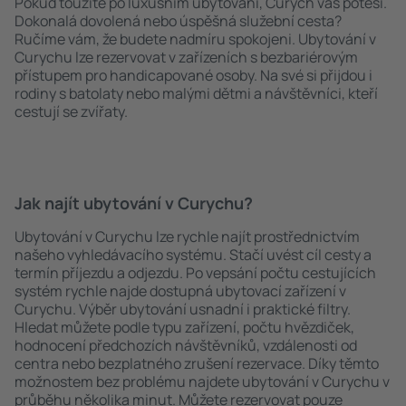
Pokud toužíte po luxusním ubytování, Curych vás potěší.
Dokonalá dovolená nebo úspěšná služební cesta?
Ručíme vám, že budete nadmíru spokojeni. Ubytování v
Curychu lze rezervovat v zařízeních s bezbariérovým
přístupem pro handicapované osoby. Na své si přijdou i
rodiny s batolaty nebo malými dětmi a návštěvníci, kteří
cestují se zvířaty.
Jak najít ubytování v Curychu?
Ubytování v Curychu lze rychle najít prostřednictvím
našeho vyhledávacího systému. Stačí uvést cíl cesty a
termín příjezdu a odjezdu. Po vepsání počtu cestujících
systém rychle najde dostupná ubytovací zařízení v
Curychu. Výběr ubytování usnadní i praktické filtry.
Hledat můžete podle typu zařízení, počtu hvězdiček,
hodnocení předchozích návštěvníků, vzdálenosti od
centra nebo bezplatného zrušení rezervace. Díky těmto
možnostem bez problému najdete ubytování v Curychu v
průběhu několika minut. Můžete rezervovat pouze