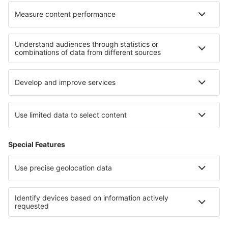
Ubytování v oblasti Davos-Klosters
Ubytování ve Švýcarsku
Ubytování ve Svatém Mořici
Ubytování v Zermattu
Ubytování v Swiss Alps
Ubytování in Brac Island
Ubytování in Cahuita National Park
Ubytování v Pikardii
Ubytování na ostrově Svatý Martin
Ubytování on Thassos