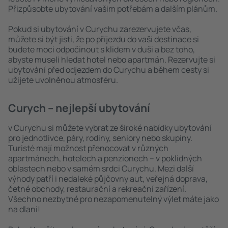
Přizpůsobte ubytování vašim potřebám a dalším plánům.
Pokud si ubytování v Curychu zarezervujete včas,
můžete si být jisti, že po příjezdu do vaší destinace si
budete moci odpočinout s klidem v duši a bez toho,
abyste museli hledat hotel nebo apartmán. Rezervujte si
ubytování před odjezdem do Curychu a během cesty si
užijete uvolněnou atmosféru.
Curych – nejlepší ubytování
v Curychu si můžete vybrat ze široké nabídky ubytování
pro jednotlivce, páry, rodiny, seniory nebo skupiny.
Turisté mají možnost přenocovat v různých
apartmánech, hotelech a penzionech – v poklidných
oblastech nebo v samém srdci Curychu. Mezi další
výhody patří i nedaleké půjčovny aut, veřejná doprava,
četné obchody, restaurační a rekreační zařízení.
Všechno nezbytné pro nezapomenutelný výlet máte jako
na dlani!