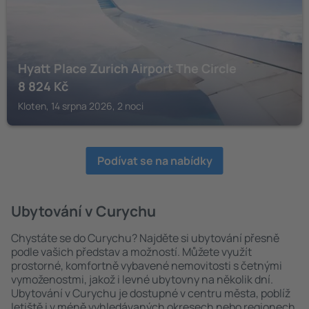
Hyatt Place Zurich Airport The Circle
8 824
Kč
Kloten, 14 srpna 2026, 2 noci
Podívat se na nabídky
Ubytování v Curychu
Chystáte se do Curychu? Najděte si ubytování přesně
podle vašich představ a možností. Můžete využít
prostorné, komfortně vybavené nemovitosti s četnými
vymoženostmi, jakož i levné ubytovny na několik dní.
Ubytování v Curychu je dostupné v centru města, poblíž
letiště i v méně vyhledávaných okresech nebo regionech.