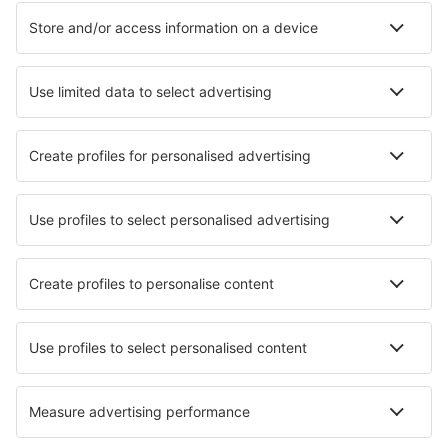
Ubytování in Davos
Ubytování in Capriasca
Ubytování in La Tzoumaz
Ubytování in Brissago
Ubytování in Gordola
Ubytování in Mürren
Nejlepší ubytování - města
Ubytování in Imola
Ubytování in Fischbach-lès-Clervaux
Ubytování in Saint Croix Falls
Ubytování in San Miguel
Ubytování in Ruesga
Ubytování in Criccieth
Ubytování in Montecarlo
Ubytování v Sirnaku
Ubytování in Itasca
Ubytování in La Molina
Nejlepší ubytování - regiony