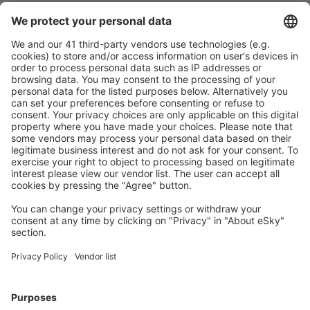
Pečlivé plánování
Bezproblémová rezervace s možností bezplatného
zrušení.
S námi ušetříte
Atraktivní ceny a speciální nabídky pro přihlášené
uživatele.
Ubytování dle vašeho gusta
Vyberte si z více než 1.3 milionu zařízení: hotelů,
apartmánů, chat a dalších.
Uživateli eSky nejčastěji hledané ubytování
Ubytování ve Švýcarsku - Oblíbená města
Ubytování v Luganu
Ubytování in Nendaz
Ubytování in Zermatt
Ubytování in Grindelwald