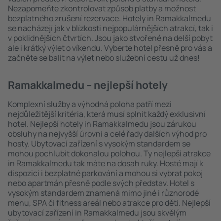
Nezapomeňte zkontrolovat způsob platby a možnost
bezplatného zrušení rezervace. Hotely in Ramakkalmedu
se nacházejí jak v blízkosti nejpopulárnějších atrakcí, tak i
v poklidnějších čtvrtích. Jsou jako stvořené na delší pobyt
ale i krátký výlet o víkendu. Vyberte hotel přesně pro vás a
začněte se balit na výlet nebo služební cestu už dnes!
Ramakkalmedu – nejlepší hotely
Komplexní služby a výhodná poloha patří mezi
nejdůležitější kritéria, která musí splnit každý exklusivní
hotel. Nejlepší hotely in Ramakkalmedu jsou zárukou
obsluhy na nejvyšší úrovni a celé řady dalších výhod pro
hosty. Ubytovací zařízení s vysokým standardem se
mohou pochlubit dokonalou polohou. Ty nejlepší atrakce
in Ramakkalmedu tak máte na dosah ruky. Hosté mají k
dispozici i bezplatné parkování a mohou si vybrat pokoj
nebo apartmán přesně podle svých představ. Hotel s
vysokým standardem znamená mimo jiné i různorodé
menu, SPA či fitness areál nebo atrakce pro děti. Nejlepší
ubytovací zařízení in Ramakkalmedu jsou skvělým