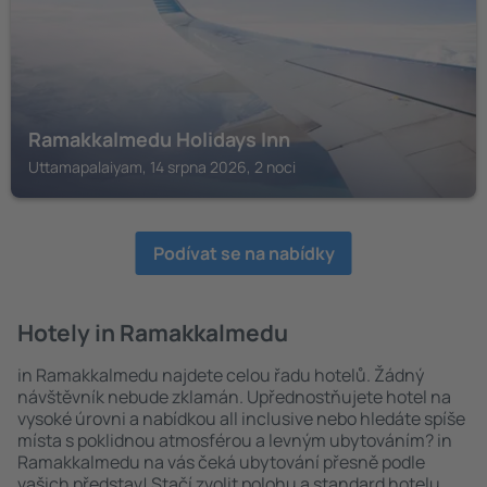
Ramakkalmedu Holidays Inn
Uttamapalaiyam, 14 srpna 2026, 2 noci
Podívat se na nabídky
Hotely in Ramakkalmedu
in Ramakkalmedu najdete celou řadu hotelů. Žádný
návštěvník nebude zklamán. Upřednostňujete hotel na
vysoké úrovni a nabídkou all inclusive nebo hledáte spíše
místa s poklidnou atmosférou a levným ubytováním? in
Ramakkalmedu na vás čeká ubytování přesně podle
vašich představ! Stačí zvolit polohu a standard hotelu.