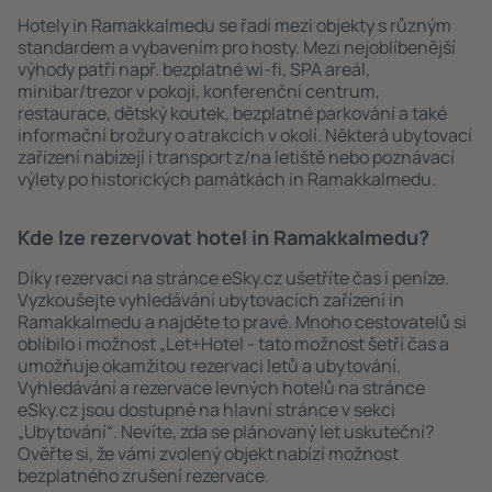
Hotely in Ramakkalmedu se řadí mezi objekty s různým
standardem a vybavením pro hosty. Mezi nejoblíbenější
výhody patří např. bezplatné wi-fi, SPA areál,
minibar/trezor v pokoji, konferenční centrum,
restaurace, dětský koutek, bezplatné parkování a také
informační brožury o atrakcích v okolí. Některá ubytovací
zařízení nabízejí i transport z/na letiště nebo poznávací
výlety po historických památkách in Ramakkalmedu.
Kde lze rezervovat hotel in Ramakkalmedu?
Díky rezervaci na stránce eSky.cz ušetříte čas i peníze.
Vyzkoušejte vyhledávání ubytovacích zařízení in
Ramakkalmedu a najděte to pravé. Mnoho cestovatelů si
oblíbilo i možnost „Let+Hotel - tato možnost šetří čas a
umožňuje okamžitou rezervaci letů a ubytování.
Vyhledávání a rezervace levných hotelů na stránce
eSky.cz jsou dostupné na hlavní stránce v sekci
„Ubytování“. Nevíte, zda se plánovaný let uskuteční?
Ověřte si, že vámi zvolený objekt nabízí možnost
bezplatného zrušení rezervace.