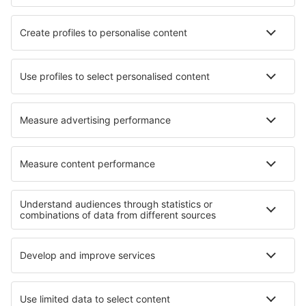
Hotely in Sasan Gir
Hotely v Džammú
Hotely in Mohali
Nejlepší hotely - města
Hotely in Rohren
Hotely in Bahnitz
Hotely in Longford
Hotely in Tomohon
Hotely in Bertrand
Hotely in Par
Hotely in Esterençuby
Hotely in Franklin
Hotely in Heeswijk
Hotely in Zorgvlied
Nejlepší hotely - regiony
Hotely v Goi
Hotely in Goa
Hotely v Kantábrii
Hotely in Piatra Craiului National Park
Hotely in Giza
Hotely v Bad Kleinkirchheimu
Hotely v Tobagu