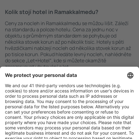
Kolik stojí hotel in Ramakkalmedu?
Ceny za nocleh in Ramakkalmedu se můžou lišit. Záleží
na standardu a poloze hotelu. Cena za jednu noc v
objektu s průměrným standardem se pohybuje od
několika stovek korun až po několik tisíc. Hotely s pěti
hvězdičkami nabízejí nocleh od několika stovek korun až
po tisíce korun. Pokud hledáte levný nocleh, nahlédněte
do sekce „Let+Hotel“, kde si můžete okamžitě
zarezervovat ubytování a let.
Rychlé a snadné vyhledávání
Nabídka dle vašich očekávání.
Pečlivé plánování
Bezproblémová rezervace s možností bezplatného
zrušení.