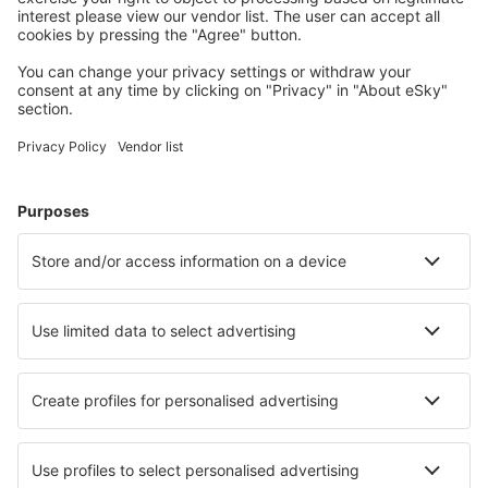
S námi ušetříte
Atraktivní ceny a speciální nabídky pro přihlášené
uživatele.
Ubytování dle vašeho gusta
Vyberte si z více než 1.3 milionu zařízení: hotelů,
apartmánů, chat a dalších.
Nejvyhledávanější hotely uživateli eSky
Hotely v Indii - Oblíbená města
Hotely ve Váránasí
Hotely v Hajdarábádu
Hotely v Džajpuru
Hotely v Bombaji
Hotely v Novém Dillí
Hotely in Puri
Hotely in Igatpuri