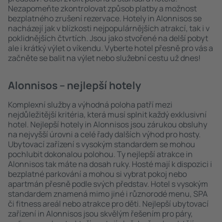
Nezapomeňte zkontrolovat způsob platby a možnost
bezplatného zrušení rezervace. Hotely in Alonnisos se
nacházejí jak v blízkosti nejpopulárnějších atrakcí, tak i v
poklidnějších čtvrtích. Jsou jako stvořené na delší pobyt
ale i krátký výlet o víkendu. Vyberte hotel přesně pro vás a
začněte se balit na výlet nebo služební cestu už dnes!
Alonnisos – nejlepší hotely
Komplexní služby a výhodná poloha patří mezi
nejdůležitější kritéria, která musí splnit každý exklusivní
hotel. Nejlepší hotely in Alonnisos jsou zárukou obsluhy
na nejvyšší úrovni a celé řady dalších výhod pro hosty.
Ubytovací zařízení s vysokým standardem se mohou
pochlubit dokonalou polohou. Ty nejlepší atrakce in
Alonnisos tak máte na dosah ruky. Hosté mají k dispozici i
bezplatné parkování a mohou si vybrat pokoj nebo
apartmán přesně podle svých představ. Hotel s vysokým
standardem znamená mimo jiné i různorodé menu, SPA
či fitness areál nebo atrakce pro děti. Nejlepší ubytovací
zařízení in Alonnisos jsou skvělým řešením pro páry,