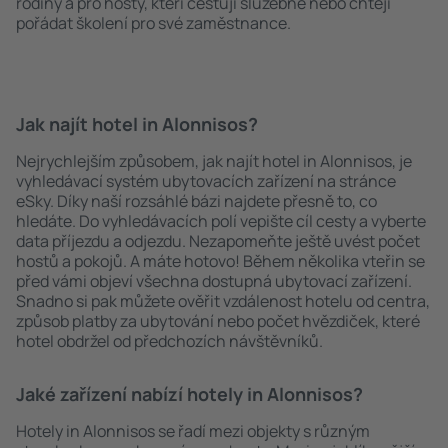
rodiny a pro hosty, kteří cestují služebně nebo chtějí
pořádat školení pro své zaměstnance.
Jak najít hotel in Alonnisos?
Nejrychlejším způsobem, jak najít hotel in Alonnisos, je
vyhledávací systém ubytovacích zařízení na stránce
eSky. Díky naší rozsáhlé bázi najdete přesně to, co
hledáte. Do vyhledávacích polí vepište cíl cesty a vyberte
data příjezdu a odjezdu. Nezapomeňte ještě uvést počet
hostů a pokojů. A máte hotovo! Během několika vteřin se
před vámi objeví všechna dostupná ubytovací zařízení.
Snadno si pak můžete ověřit vzdálenost hotelu od centra,
způsob platby za ubytování nebo počet hvězdiček, které
hotel obdržel od předchozích návštěvníků.
Jaké zařízení nabízí hotely in Alonnisos?
Hotely in Alonnisos se řadí mezi objekty s různým