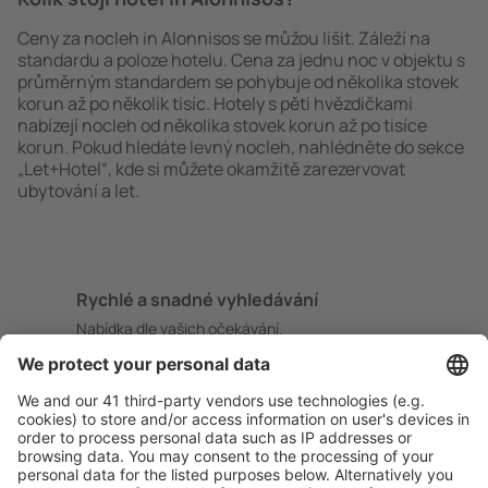
Ceny za nocleh in Alonnisos se můžou lišit. Záleží na
standardu a poloze hotelu. Cena za jednu noc v objektu s
průměrným standardem se pohybuje od několika stovek
korun až po několik tisíc. Hotely s pěti hvězdičkami
nabízejí nocleh od několika stovek korun až po tisíce
korun. Pokud hledáte levný nocleh, nahlédněte do sekce
„Let+Hotel“, kde si můžete okamžitě zarezervovat
ubytování a let.
Rychlé a snadné vyhledávání
Nabídka dle vašich očekávání.
Pečlivé plánování
Bezproblémová rezervace s možností bezplatného
zrušení.