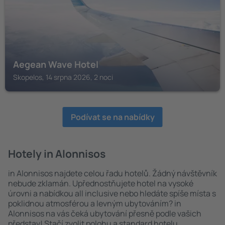
Aegean Wave Hotel
Skopelos, 14 srpna 2026, 2 noci
Podívat se na nabídky
Hotely in Alonnisos
in Alonnisos najdete celou řadu hotelů. Žádný návštěvník
nebude zklamán. Upřednostňujete hotel na vysoké
úrovni a nabídkou all inclusive nebo hledáte spíše místa s
poklidnou atmosférou a levným ubytováním? in
Alonnisos na vás čeká ubytování přesně podle vašich
představ! Stačí zvolit polohu a standard hotelu.