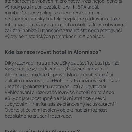
standardem a vybavením pro hosty. Mezi nejoblíbenější
výhody patří např. bezplatné wi-fi, SPA areál,
minibar/trezor v pokoji, konferenční centrum,
restaurace, dětský koutek, bezplatné parkování a také
informační brožury o atrakcích v okolí. Některá ubytovací
zařízení nabízejí i transport z/na letiště nebo poznávací
výlety po historických památkách in Alonnisos.
Kde lze rezervovat hotel in Alonnisos?
Díky rezervaci na stránce eSky.cz ušetříte čas i peníze.
Vyzkoušejte vyhledávání ubytovacích zařízení in
Alonnisos a najděte to pravé. Mnoho cestovatelů si
oblíbilo i možnost „Let+Hotel - tato možnost šetří čas a
umožňuje okamžitou rezervaci letů a ubytování.
Vyhledávání a rezervace levných hotelů na stránce
eSky.cz jsou dostupné na hlavní stránce v sekci
„Ubytování“. Nevíte, zda se plánovaný let uskuteční?
Ověřte si, že vámi zvolený objekt nabízí možnost
bezplatného zrušení rezervace.
Kolik stojí hotel in Alonnisos?