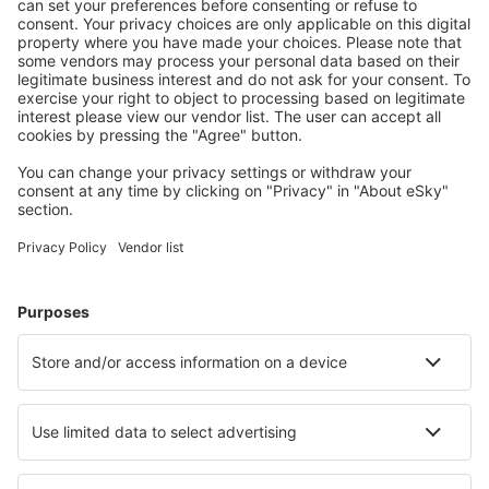
S námi ušetříte
Atraktivní ceny a speciální nabídky pro přihlášené
uživatele.
Ubytování dle vašeho gusta
Vyberte si z více než 1.3 milionu zařízení: hotelů,
apartmánů, chat a dalších.
Nejvyhledávanější hotely uživateli eSky
Hotely v Řecku - Oblíbená města
Hotely v Chanii
Hotely v Athénách
Hotely v Soluni
Hotely v Rethimnonu
Hotely na Parosu
Hotely in Nikiana
Hotely in Kea
Hotely in Neos Marmaras
Hotely in Adamas