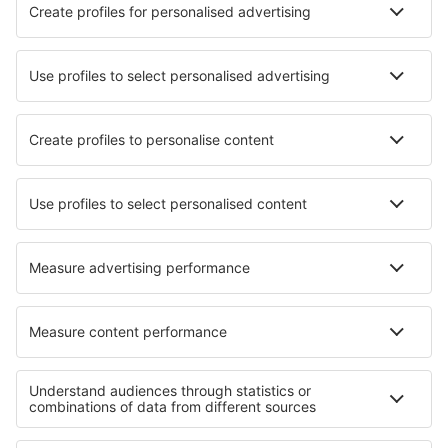
Hotely in Vasiliko
Nejlepší hotely - města
Hotely in Ofterschwang
Hotely in Paimio
Hotely in Steger
Hotely in Bösingen
Hotely in Lügde
Hotely v Messině
Hotely in Severna Park
Hotely in Las Playitas
Hotely in Benilloba
Hotely in Saschiz
Nejlepší hotely - regiony
Hotely in Attica
Hotely na Kefalonii
Hotely na Rhodu
Hotely na ostrově Karpathos
Hotely na Kosu