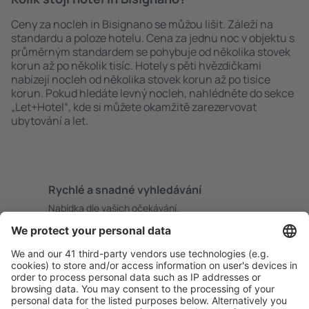
Ceny za nocleh in Bisignano se můžou lišit. Záleží na
standardu a poloze hotelu. Cena za jednu noc v objektu s
průměrným standardem se pohybuje od několika stovek
korun až po několik tisíc. Hotely s pěti hvězdičkami
nabízejí nocleh od několika stovek korun až po tisíce
korun. Pokud hledáte levný nocleh, nahlédněte do sekce
„Let+Hotel“, kde si můžete okamžitě zarezervovat
ubytování a let.
Rychlé a snadné vyhledávání
Nabídka dle vašich očekávání.
Pečlivé plánování
Bezproblémová rezervace s možností bezplatného
zrušení.