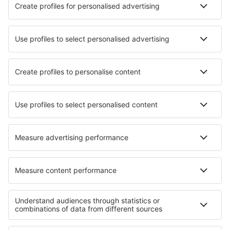
Nejlepší hotely - města
Hotely in Chiddingfold
Hotely in Paal
Hotely in Nowe
Hotely in Vargem Grande Do Sul
Hotely in Rockport (ON)
Hotely Zagoski
Hotely in Mavillette
Hotely in Reith bei Kitzbuhel
Hotely in Bergères-lès-Vertus
Hotely in Nīca
Nejlepší hotely - regiony
Hotely in Lazio
Hotely v Cinque Terre
Hotely při jezeře Como
Hotely in Italian Alps
Hotely in Liguria
Hotely v Egyptě
Hotely v Herrera