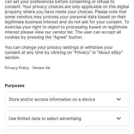
S námi ušetříte
Atraktivní ceny a speciální nabídky pro přihlášené
uživatele.
Ubytování dle vašeho gusta
Vyberte si z více než 1.3 milionu zařízení: hotelů,
apartmánů, chat a dalších.
Nejvyhledávanější hotely uživateli eSky
Hotely v Itálii - Oblíbená města
Hotely v Palermu
Hotely ve Florencii
Hotely v Římě
Hotely v Miláně
Hotely v Neapoli
Hotely in San Teodoro
Hotely in Civitanova Marche
Hotely in Monopoli
Hotely in Manduria
Hotely in Trinita' D'Agutu