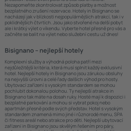
Nezapomeňte zkontrolovat způsob platby a možnost
bezplatného zrušení rezervace. Hotely in Bisignano se
nacházejí jak v blízkosti nejpopulárnějších atrakcí, tak i v
poklidnějších čtvrtích. Jsou jako stvořené na delší pobyt
ale i krátký výlet o víkendu. Vyberte hotel přesně pro vás a
začněte se balit na výlet nebo služební cestu už dnes!
Bisignano – nejlepší hotely
Komplexní služby a výhodná poloha patří mezi
nejdůležitější kritéria, která musí splnit každý exklusivní
hotel. Nejlepší hotely in Bisignano jsou zárukou obsluhy
na nejvyšší úrovni a celé řady dalších výhod pro hosty.
Ubytovací zařízení s vysokým standardem se mohou
pochlubit dokonalou polohou. Ty nejlepší atrakce in
Bisignano tak máte na dosah ruky. Hosté mají k dispozici i
bezplatné parkování a mohou si vybrat pokoj nebo
apartmán přesně podle svých představ. Hotel s vysokým
standardem znamená mimo jiné i různorodé menu, SPA
či fitness areál nebo atrakce pro děti. Nejlepší ubytovací
zařízení in Bisignano jsou skvělým řešením pro páry,