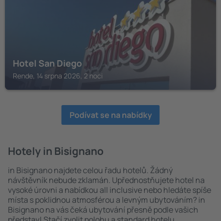
Hotel San Diego
Rende, 14 srpna 2026, 2 noci
Podívat se na nabídky
Hotely in Bisignano
in Bisignano najdete celou řadu hotelů. Žádný
návštěvník nebude zklamán. Upřednostňujete hotel na
vysoké úrovni a nabídkou all inclusive nebo hledáte spíše
místa s poklidnou atmosférou a levným ubytováním? in
Bisignano na vás čeká ubytování přesně podle vašich
představ! Stačí zvolit polohu a standard hotelu.