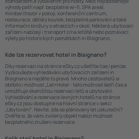
standardem a vybavením pro hosty. Mezi nejoblíbenější
výhody patří např. bezplatné wi-fi, SPA areál,
minibar/trezor v pokoji, konferenční centrum,
restaurace, dětský koutek, bezplatné parkování a také
informační brožury o atrakcích v okolí. Některá ubytovací
zařízení nabízejí i transport z/na letiště nebo poznávací
výlety po historických památkách in Bisignano.
Kde lze rezervovat hotel in Bisignano?
Díky rezervaci na stránce eSky.cz ušetříte čas i peníze.
Vyzkoušejte vyhledávání ubytovacích zařízení in
Bisignano a najděte to pravé. Mnoho cestovatelů si
oblíbilo i možnost „Let+Hotel - tato možnost šetří čas a
umožňuje okamžitou rezervaci letů a ubytování.
Vyhledávání a rezervace levných hotelů na stránce
eSky.cz jsou dostupné na hlavní stránce v sekci
„Ubytování“. Nevíte, zda se plánovaný let uskuteční?
Ověřte si, že vámi zvolený objekt nabízí možnost
bezplatného zrušení rezervace.
Kolik stojí hotel in Bisignano?