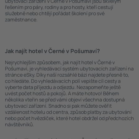
ubytovací zařízení v Černé v Pošumaví jsou skvělým
řešením pro páry, rodiny a pro hosty, kteří cestují
služebně nebo chtějí pořádat školení pro své
zaměstnance.
Jak najít hotel v Černé v Pošumaví?
Nejrychlejším způsobem, jak najít hotel v Černé v
Pošumaví, je vyhledávací systém ubytovacích zařízení na
stránce eSky. Díky naší rozsáhlé bázi najdete přesně to,
co hledáte. Do vyhledávacích polí vepište cíl cesty a
vyberte data příjezdu a odjezdu. Nezapomeňte ještě
uvést počet hostů a pokojů. A máte hotovo! Během
několika vteřin se před vámi objeví všechna dostupná
ubytovací zařízení. Snadno si pak můžete ověřit
vzdálenost hotelu od centra, způsob platby za ubytování
nebo počet hvězdiček, které hotel obdržel od předchozích
návštěvníků.