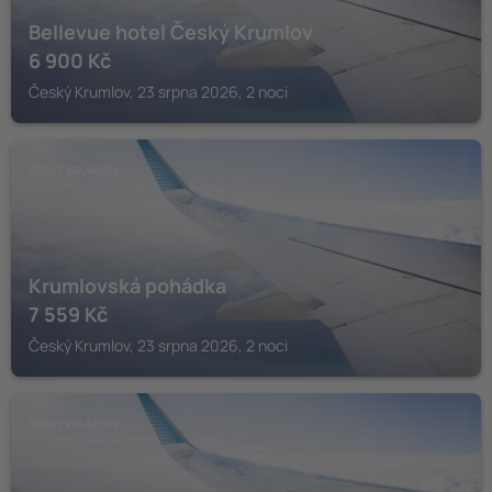
Bellevue hotel Český Krumlov
6 900
Kč
Český Krumlov, 23 srpna 2026, 2 noci
ČESKÝ KRUMLOV
Krumlovská pohádka
7 559
Kč
Český Krumlov, 23 srpna 2026, 2 noci
ČESKÝ KRUMLOV