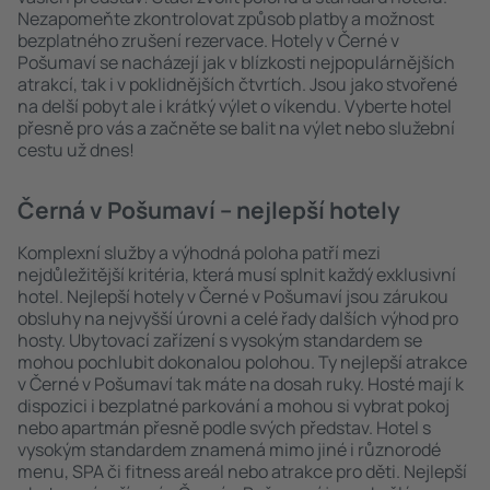
Nezapomeňte zkontrolovat způsob platby a možnost
bezplatného zrušení rezervace. Hotely v Černé v
Pošumaví se nacházejí jak v blízkosti nejpopulárnějších
atrakcí, tak i v poklidnějších čtvrtích. Jsou jako stvořené
na delší pobyt ale i krátký výlet o víkendu. Vyberte hotel
přesně pro vás a začněte se balit na výlet nebo služební
cestu už dnes!
Černá v Pošumaví – nejlepší hotely
Komplexní služby a výhodná poloha patří mezi
nejdůležitější kritéria, která musí splnit každý exklusivní
hotel. Nejlepší hotely v Černé v Pošumaví jsou zárukou
obsluhy na nejvyšší úrovni a celé řady dalších výhod pro
hosty. Ubytovací zařízení s vysokým standardem se
mohou pochlubit dokonalou polohou. Ty nejlepší atrakce
v Černé v Pošumaví tak máte na dosah ruky. Hosté mají k
dispozici i bezplatné parkování a mohou si vybrat pokoj
nebo apartmán přesně podle svých představ. Hotel s
vysokým standardem znamená mimo jiné i různorodé
menu, SPA či fitness areál nebo atrakce pro děti. Nejlepší