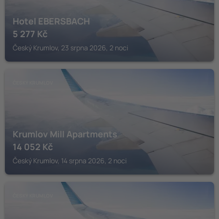
Hotel EBERSBACH
5 277
Kč
Český Krumlov, 23 srpna 2026, 2 noci
ČESKÝ KRUMLOV
Krumlov Mill Apartments
14 052
Kč
Český Krumlov, 14 srpna 2026, 2 noci
ČESKÝ KRUMLOV