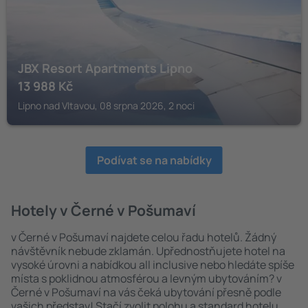
JBX Resort Apartments Lipno
13 988
Kč
Lipno nad Vltavou, 08 srpna 2026, 2 noci
Podívat se na nabídky
Hotely v Černé v Pošumaví
v Černé v Pošumaví najdete celou řadu hotelů. Žádný
návštěvník nebude zklamán. Upřednostňujete hotel na
vysoké úrovni a nabídkou all inclusive nebo hledáte spíše
místa s poklidnou atmosférou a levným ubytováním? v
Černé v Pošumaví na vás čeká ubytování přesně podle
vašich představ! Stačí zvolit polohu a standard hotelu.