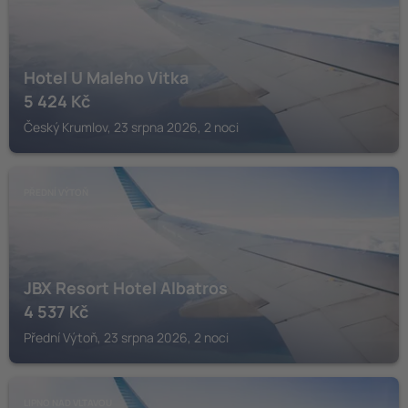
Hotel U Maleho Vitka
5 424
Kč
Český Krumlov, 23 srpna 2026, 2 noci
PŘEDNÍ VÝTOŇ
JBX Resort Hotel Albatros
4 537
Kč
Přední Výtoň, 23 srpna 2026, 2 noci
LIPNO NAD VLTAVOU