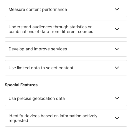
Hotely v Lužických horách
Hotely v Těšínském Slezsku
Hotely v Mmoravském krase
Hotely v Western Transdanubia
Hotely v Národní park Canyonlands
Hotely v Great Smoky Mountains
Hotely na jižním Peloponésu
Hotely na Florida Keys