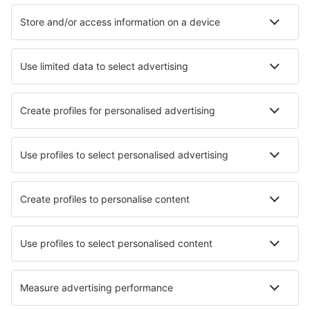
Hotely v Brně
Hotely v Trutnově
Hotely v Lázních Libverda
Hotely v Sokolově
Hotely v Pavlově
Hotely v Seči
Nejlepší hotely - města
Hotely in Alnwick
Hotely in Paralia Dionysiou
Hotely Montegiordano
Hotely in Gumiel De Mercado
Hotely in Larzac
Hotely Pital
Hotely in Magog
Hotely in St Mellion
Hotely in Saint-Matré
Hotely in Nieder-Olm
Nejlepší hotely - regiony
Hotely v Českém ráji
Hotely v Máchovem kraji