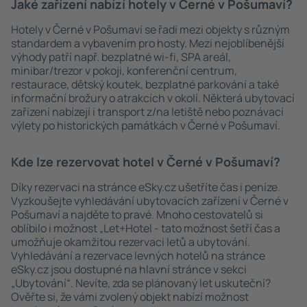
Jaké zařízení nabízí hotely v Černé v Pošumaví?
Hotely v Černé v Pošumaví se řadí mezi objekty s různým
standardem a vybavením pro hosty. Mezi nejoblíbenější
výhody patří např. bezplatné wi-fi, SPA areál,
minibar/trezor v pokoji, konferenční centrum,
restaurace, dětský koutek, bezplatné parkování a také
informační brožury o atrakcích v okolí. Některá ubytovací
zařízení nabízejí i transport z/na letiště nebo poznávací
výlety po historických památkách v Černé v Pošumaví.
Kde lze rezervovat hotel v Černé v Pošumaví?
Díky rezervaci na stránce eSky.cz ušetříte čas i peníze.
Vyzkoušejte vyhledávání ubytovacích zařízení v Černé v
Pošumaví a najděte to pravé. Mnoho cestovatelů si
oblíbilo i možnost „Let+Hotel - tato možnost šetří čas a
umožňuje okamžitou rezervaci letů a ubytování.
Vyhledávání a rezervace levných hotelů na stránce
eSky.cz jsou dostupné na hlavní stránce v sekci
„Ubytování“. Nevíte, zda se plánovaný let uskuteční?
Ověřte si, že vámi zvolený objekt nabízí možnost