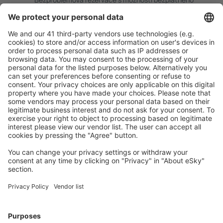
zrušení.
S námi ušetříte
Atraktivní ceny a speciální nabídky pro přihlášené
uživatele.
Ubytování dle vašeho gusta
Vyberte si z více než 1.3 milionu zařízení: hotelů,
apartmánů, chat a dalších.
Nejvyhledávanější hotely uživateli eSky
Hotely v České republice - Oblíbená města
Hotely v Ostravě
Hotely v Praze
Hotely v Českém Krumlově
Hotely v Karlových Varech