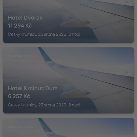
Hotel Dvorak
11 294
Kč
Český Krumlov, 23 srpna 2026, 2 noci
ČESKÝ KRUMLOV
Hotel Krcinuv Dum
6 257
Kč
Český Krumlov, 23 srpna 2026, 2 noci
ČESKÝ KRUMLOV