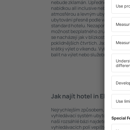
nebude zklamán. Upřednostňujete hot
nabídkou all inclusive nebo hledáte s
atmosférou a levným ubytováním? in E
ubytování přesně podle vašich předsta
standard hotelu. Nezapomeňte zkontr
možnost bezplatného zrušení rezervace
se nacházejí jak v blízkosti nejpopulárn
poklidnějších čtvrtích. Jsou jako stvoř
krátký výlet o víkendu. Vyberte hotel 
balit na výlet nebo služební cestu už 
Jak najít hotel in Elati Trik
Nejrychlejším způsobem, jak najít hotel
vyhledávací systém ubytovacích zaříz
naší rozsáhlé bázi najdete přesně to, 
vyhledávacích polí vepište cíl cesty a