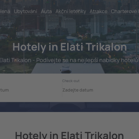
lená
Ubytování
Auta
Akční letenky
Atrakce
Charterové 
Hotely in Elati Trikalon
Elati Trikalon - Podívejte se na nejlepší nabídky hotelů
Hotely in Elati Trikalon