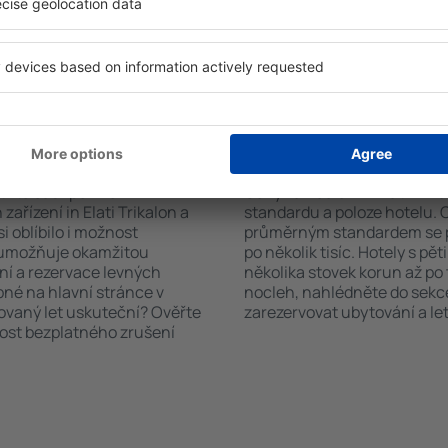
čet hostů a pokojů. A máte
informační brožury o atrakcí
d vámi objeví všechna
nabízejí i transport z/na let
si pak můžete ověřit
historických památkách in El
platby za ubytování nebo
 od předchozích návštěvníků.
Elati Trikalon?
Kolik stojí hotel in E
říte čas i peníze.
Ceny za nocleh in Elati Trika
ařízení in Elati Trikalon a
standardu a poloze hotelu. 
i oblíbilo i možnost
průměrným standardem se p
a umožňuje okamžitou
po několik tisíc. Hotely s pě
ní a rezervace levných
několika stovek korun až po 
pné na hlavní stránce v
nocleh, nahlédněte do sekce
novaný let uskuteční? Ověřte
zarezervovat ubytování a let
nost bezplatného zrušení