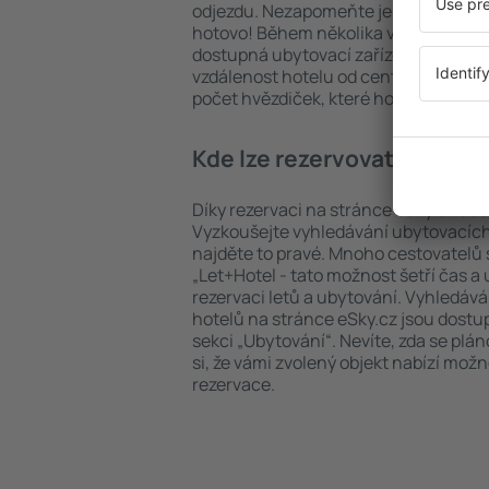
odjezdu. Nezapomeňte ještě uvést po
hotovo! Během několika vteřin se pře
dostupná ubytovací zařízení. Snadno 
vzdálenost hotelu od centra, způsob 
počet hvězdiček, které hotel obdržel
Kde lze rezervovat hotel in 
Díky rezervaci na stránce eSky.cz ušet
Vyzkoušejte vyhledávání ubytovacích z
najděte to pravé. Mnoho cestovatelů s
„Let+Hotel - tato možnost šetří čas 
rezervaci letů a ubytování. Vyhledává
hotelů na stránce eSky.cz jsou dostu
sekci „Ubytování“. Nevíte, zda se plá
si, že vámi zvolený objekt nabízí mož
rezervace.