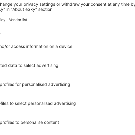
KALABAKA
Magema Hotel
Kalabaka, 14 srpna 2026, 2 noci
Zobrazit více hotelů in Elati Trikalon
on
Elati Trikalon –
hotelů. Žádný návštěvník
Komplexní služby a výhodná 