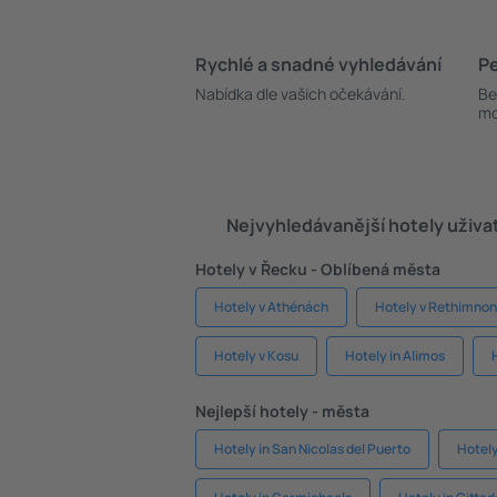
Rychlé a snadné vyhledávání
Pe
Nabídka dle vašich očekávání.
Be
mo
Nejvyhledávanější hotely uživa
Hotely v Řecku - Oblíbená města
Hotely v Athénách
Hotely v Rethimno
Hotely v Kosu
Hotely in Alimos
Nejlepší hotely - města
Hotely in San Nicolas del Puerto
Hotely