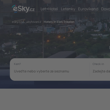
Let+Hotel
Letenky
Eurovíkend
Dovo
eSky.cz
/
ubytovani
/
Hotely in Elati Trikalon