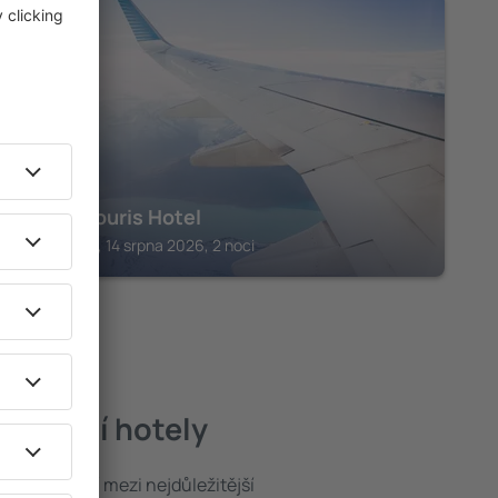
MOUZÁKION
Koutsikouris Hotel
Mouzákion, 14 srpna 2026, 2 noci
 nejlepší hotely
poloha patří mezi nejdůležitější