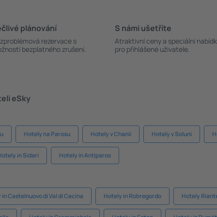
člivé plánování
S námi ušetříte
zproblémová rezervace s
Atraktivní ceny a speciální nabíd
žností bezplatného zrušení.
pro přihlášené uživatele.
teli eSky
nu
Hotely na Parosu
Hotely v Chanii
Hotely v Soluni
H
Hotely in Sidari
Hotely in Antiparos
 in Castelnuovo di Val di Cecina
Hotely in Robregordo
Hotely Riant