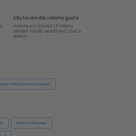
Ubytování dle vašeho gusta
ky
Vyberte si z více než 1.3 milionu
zařízení: hotelů, apartmánů, chat a
dalších.
otely in Nea Peramos (Kavala)
ec
Hotely in Rouveen