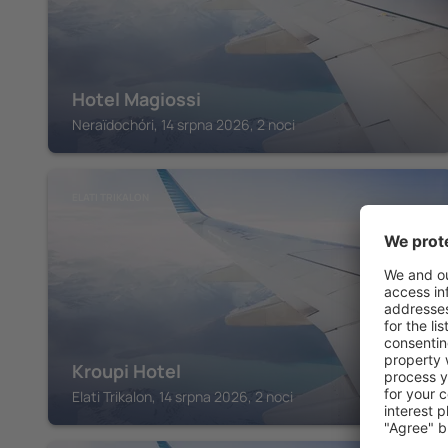
Hotel Magiossi
Neraïdochóri, 14 srpna 2026, 2 noci
ELATI TRIKALON
Kroupi Hotel
Elati Trikalon, 14 srpna 2026, 2 noci