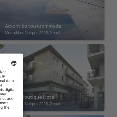
Arxontiko tou krommyda
Mouzákion, 14 srpna 2026, 2 noci
MOUZÁKION
Alkioni Boutique Hotel
Mouzákion, 14 srpna 2026, 2 noci