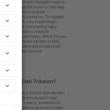
ždý exklusivní hotel. Nejlepší hotely in
obsluhy na nejvyšší úrovni a celé řady
ytovací zařízení s vysokým
bit dokonalou polohou. Ty nejlepší
 máte na dosah ruky. Hosté mají k
ání a mohou si vybrat pokoj nebo
h představ. Hotel s vysokým
né i různorodé menu, SPA či fitness
Nejlepší ubytovací zařízení in Elati
 pro páry, rodiny a pro hosty, kteří
 pořádat školení pro své
hotely in Elati Trikalon?
řadí mezi objekty s různým standardem
nejoblíbenější výhody patří např.
minibar/trezor v pokoji, konferenční
 koutek, bezplatné parkování a také