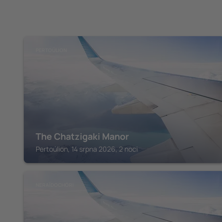
PERTOÚLION
The Chatzigaki Manor
Pertoúlion, 14 srpna 2026, 2 noci
NERAÏDOCHÓRI