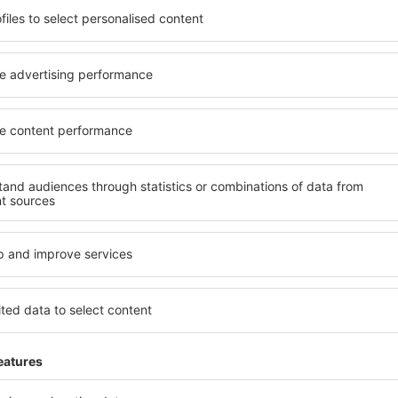
el na vysoké úrovni a
kritéria, která musí splnit ka
píše místa s poklidnou
Elati Trikalon jsou zárukou 
lati Trikalon na vás čeká
dalších výhod pro hosty. Ub
v! Stačí zvolit polohu a
standardem se mohou pochlu
olovat způsob platby a
atrakce in Elati Trikalon tak
. Hotely in Elati Trikalon
dispozici i bezplatné parkov
ějších atrakcí, tak i v
apartmán přesně podle svýc
ené na delší pobyt ale i
standardem znamená mimo ji
přesně pro vás a začněte se
areál nebo atrakce pro děti. 
dnes!
Trikalon jsou skvělým řešením
cestují služebně nebo chtějí
zaměstnance.
alon?
Jaké zařízení nabízí 
 in Elati Trikalon, je
Hotely in Elati Trikalon se 
ení na stránce eSky. Díky
a vybavením pro hosty. Mezi 
co hledáte. Do
bezplatné wi-fi, SPA areál, 
 vyberte data příjezdu a
centrum, restaurace, dětský