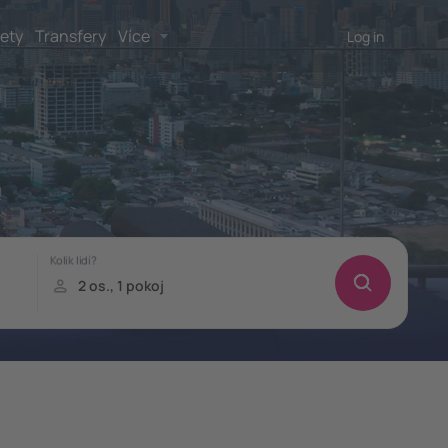
lety
Transfery
Více
Log in
!