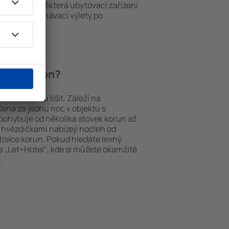
ch v okolí. Některá ubytovací zařízení
iště nebo poznávací výlety po
ati Trikalon.
lati Trikalon?
lon se můžou lišit. Záleží na
Cena za jednu noc v objektu s
ohybuje od několika stovek korun až
ti hvězdičkami nabízejí nocleh od
tisíce korun. Pokud hledáte levný
 „Let+Hotel“, kde si můžete okamžitě
.