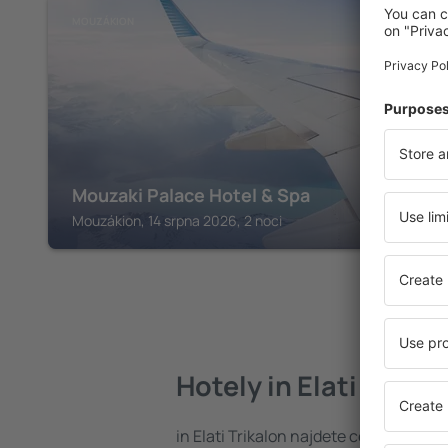
MOUZÁKION
Mouzaki Palace Hotel & Spa
Mouzákion, 14 srpna 2026, 2 noci
Hotely in Elati Trikal
in Elati Trikalon najdete celou řadu 