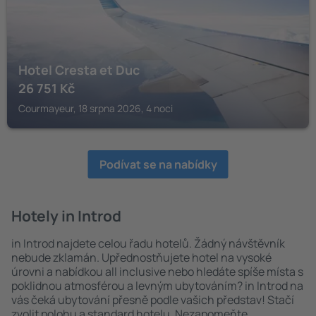
Hotel Cresta et Duc
26 751
Kč
Courmayeur, 18 srpna 2026, 4 noci
Podívat se na nabídky
Hotely in Introd
in Introd najdete celou řadu hotelů. Žádný návštěvník
nebude zklamán. Upřednostňujete hotel na vysoké
úrovni a nabídkou all inclusive nebo hledáte spíše místa s
poklidnou atmosférou a levným ubytováním? in Introd na
vás čeká ubytování přesně podle vašich představ! Stačí
zvolit polohu a standard hotelu. Nezapomeňte