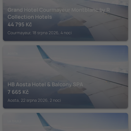
Grand Hotel Courmayeur Montblanc by R
Collection Hotels
44 795
Kč
Courmayeur, 18 srpna 2026, 4 noci
AOSTA
HB Aosta Hotel & Balcony SPA
7 665
Kč
Aosta, 22 srpna 2026, 2 noci
LA THUILE