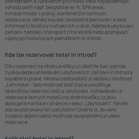
standardem a vybavením pro hosty. Mezi nejoblíbenější
výhody patří např. bezplatné wi-fi, SPA areál,
minibar/trezor v pokoji, konferenční centrum,
restaurace, dětský koutek, bezplatné parkování a také
informační brožury o atrakcích v okolí. Některá ubytovací
zařízení nabízejí i transport z/na letiště nebo poznávací
výlety po historických památkách in Introd.
Kde lze rezervovat hotel in Introd?
Díky rezervaci na stránce eSky.cz ušetříte čas i peníze.
Vyzkoušejte vyhledávání ubytovacích zařízení in Introd a
najděte to pravé. Mnoho cestovatelů si oblíbilo i možnost
„Let+Hotel - tato možnost šetří čas a umožňuje
okamžitou rezervaci letů a ubytování. Vyhledávání a
rezervace levných hotelů na stránce eSky.cz jsou
dostupné na hlavní stránce v sekci „Ubytování“. Nevíte,
zda se plánovaný let uskuteční? Ověřte si, že vámi
zvolený objekt nabízí možnost bezplatného zrušení
rezervace.
Kolik stojí hotel in Introd?