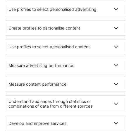
Nejlepší hotely - města
Hotely in Hausen
Hotely in Port-Villez
Hotely in Woollamia
Hotely in Unionville
Hotely in Bergwitz
Hotely in Leende
Hotely in Lipica
Hotely in Devgarh
Hotely in Frampol
Hotely in Yomra
Nejlepší hotely - regiony
Hotely ve Val di Fassa
Hotely in Ischia
Hotely v Apulii
Hotely in Lazio
Hotely in Umbria
Hotely v Wildschoenau
Hotely na Jónských ostrovech
Hotely v Národní rezervace Junín
Hotely in Porta del Sol