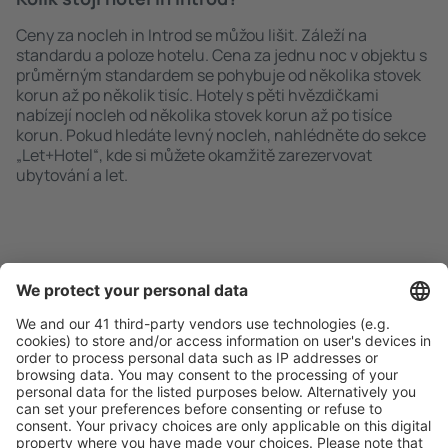
Ceny za nocleh in Introd se můžou lišit. Záleží na
standardu a poloze hotelu. Cena za jednu noc v objektu s
průměrným standardem se pohybuje od několika stovek
korun až po několik tisíc. Hotely s pěti hvězdičkami
nabízejí nocleh od několika stovek korun až po tisíce
korun. Pokud hledáte levný nocleh, nahlédněte do sekce
„Let+Hotel“, kde si můžete okamžitě zarezervovat
ubytování a let.
Rychlé a snadné vyhledávání
Nabídka dle vašich očekávání.
Pečlivé plánování
Bezproblémová rezervace s možností bezplatného
zrušení.