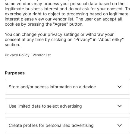
S námi ušetříte
Atraktivní ceny a speciální nabídky pro přihlášené
uživatele.
Ubytování dle vašeho gusta
Vyberte si z více než 1.3 milionu zařízení: hotelů,
apartmánů, chat a dalších.
Nejvyhledávanější hotely uživateli eSky
Hotely v Itálii - Oblíbená města
Hotely v Miláně
Hotely v Neapoli
Hotely ve Florencii
Hotely v Římě
Hotely v Palermu
Hotely v Parmě
Hotely v Bologni
Hotely v Olbii
Hotely v Reggiu Calabria
Hotely in Castelsardo