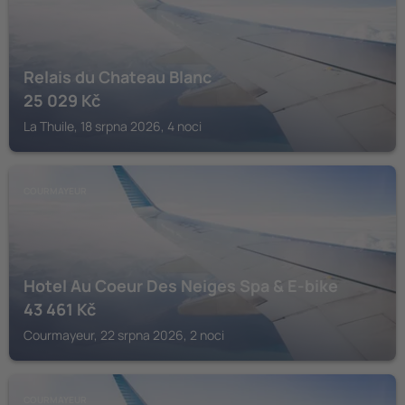
Relais du Chateau Blanc
25 029
Kč
La Thuile, 18 srpna 2026, 4 noci
COURMAYEUR
Hotel Au Coeur Des Neiges Spa & E-bike
43 461
Kč
Courmayeur, 22 srpna 2026, 2 noci
COURMAYEUR