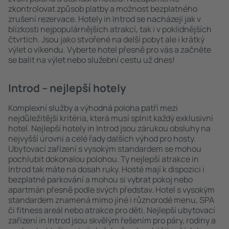
zkontrolovat způsob platby a možnost bezplatného
zrušení rezervace. Hotely in Introd se nacházejí jak v
blízkosti nejpopulárnějších atrakcí, tak i v poklidnějších
čtvrtích. Jsou jako stvořené na delší pobyt ale i krátký
výlet o víkendu. Vyberte hotel přesně pro vás a začněte
se balit na výlet nebo služební cestu už dnes!
Introd – nejlepší hotely
Komplexní služby a výhodná poloha patří mezi
nejdůležitější kritéria, která musí splnit každý exklusivní
hotel. Nejlepší hotely in Introd jsou zárukou obsluhy na
nejvyšší úrovni a celé řady dalších výhod pro hosty.
Ubytovací zařízení s vysokým standardem se mohou
pochlubit dokonalou polohou. Ty nejlepší atrakce in
Introd tak máte na dosah ruky. Hosté mají k dispozici i
bezplatné parkování a mohou si vybrat pokoj nebo
apartmán přesně podle svých představ. Hotel s vysokým
standardem znamená mimo jiné i různorodé menu, SPA
či fitness areál nebo atrakce pro děti. Nejlepší ubytovací
zařízení in Introd jsou skvělým řešením pro páry, rodiny a