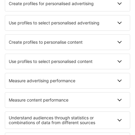
Hotely in Tamky
Nejlepší hotely - města
Hotely in Great Malvern
Hotely in Vacri
Hotely in Kosai
Hotely in Lwowek Slaski
Hotely in Buftea
Hotely in Rodding
Hotely in Jellico
Hotely in Ostermundigen
Hotely in Menlo Park
Hotely in Erzhausen
Nejlepší hotely - regiony
Hotely na pobřeží Jihočínského moře
Hotely v Danang
Hotely on Grand Cayman
Hotely na Slunečném pobřeží