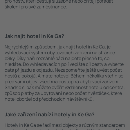
pro hosty, kteří cestují služebně nebo chtějí pořádat
školení pro své zaměstnance.
Jak najít hotel in Ke Ga?
Nejrychlejším způsobem, jak najít hotel in Ke Ga, je
vyhledávací systém ubytovacích zařízení na stránce
eSky. Díky naší rozsáhlé bázi najdete přesně to, co
hledáte. Do vyhledávacích polí vepište cíl cesty a vyberte
data příjezdu a odjezdu. Nezapomeňte ještě uvést počet
hostů a pokojů. A máte hotovo! Během několika vteřin se
před vámi objeví všechna dostupná ubytovací zařízení.
Snadno si pak můžete ověřit vzdálenost hotelu od centra,
způsob platby za ubytování nebo počet hvězdiček, které
hotel obdržel od předchozích návštěvníků.
Jaké zařízení nabízí hotely in Ke Ga?
Hotely in Ke Ga se řadí mezi objekty s různým standardem