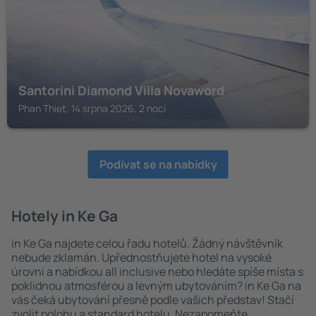
Santorini Diamond Villa Novaword
Phan Thiet, 14 srpna 2026, 2 noci
Podívat se na nabídky
Hotely in Ke Ga
in Ke Ga najdete celou řadu hotelů. Žádný návštěvník
nebude zklamán. Upřednostňujete hotel na vysoké
úrovni a nabídkou all inclusive nebo hledáte spíše místa s
poklidnou atmosférou a levným ubytováním? in Ke Ga na
vás čeká ubytování přesně podle vašich představ! Stačí
zvolit polohu a standard hotelu. Nezapomeňte