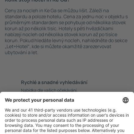
Ceny za nocleh in Ke Ga se můžou lišit. Záleží na
standardu a poloze hotelu. Cena za jednu noc v objektu s
průměrným standardem se pohybuje od několika stovek
korun až po několik tisíc. Hotely s pěti hvězdičkami
nabízejí nocleh od několika stovek korun až po tisíce
korun. Pokud hledáte levný nocleh, nahlédněte do sekce
„Let+Hotel“, kde si můžete okamžitě zarezervovat
ubytování a let.
Rychlé a snadné vyhledávání
Nabídka dle vašich očekávání.
Pečlivé plánování
Bezproblémová rezervace s možností bezplatného
zrušení.