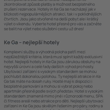
zkontrolovat způsob platby a možnost bezplatného
zrušení rezervace. Hotely in Ke Ga se nacházejí jak v
blízkosti nejpopulárnějších atrakcí, tak i v poklidnějších
čtvrtích. Jsou jako stvořené na delší pobyt ale i krátký
výlet o víkendu. Vyberte hotel přesně pro vás a začněte
se balit na výlet nebo služební cestu už dnes!
Ke Ga – nejlepší hotely
Komplexní služby a výhodná poloha patří mezi
nejdůležitější kritéria, která musí splnit každý exklusivní
hotel. Nejlepší hotely in Ke Ga jsou zárukou obsluhy na
nejvyšší úrovni a celé řady dalších výhod pro hosty.
Ubytovací zařízení s vysokým standardem se mohou
pochlubit dokonalou polohou. Ty nejlepší atrakce in Ke
Ga tak máte na dosah ruky. Hosté mají k dispozici i
bezplatné parkování a mohou si vybrat pokoj nebo
apartmán přesně podle svých představ. Hotel s vysokým
standardem znamená mimo jiné i různorodé menu, SPA
či fitness areál nebo atrakce pro děti. Nejlepší ubytovací
zařízení in Ke Ga jsou skvělým řešením pro páry, rodiny a