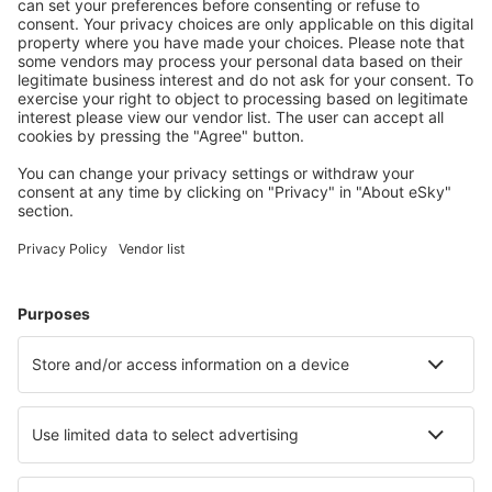
S námi ušetříte
Atraktivní ceny a speciální nabídky pro přihlášené
uživatele.
Ubytování dle vašeho gusta
Vyberte si z více než 1.3 milionu zařízení: hotelů,
apartmánů, chat a dalších.
Nejvyhledávanější hotely uživateli eSky
Hotely ve Vietnamu - Oblíbená města
Hotely in Vung Tau
Hotely v Da Nang
Hotely v Ho Či Minově Městě
Hotely v Hanoji
Hotely v Da Lat
Hotely in Quang Ngai
Hotely v Hue
Hotely v Dong Hoi
Hotely v Buon Mat Thuot