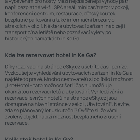
a vybavením pro hosty. Mezi nejoblíbenější výhody patří
např. bezplatné wi-fi, SPA areál, minibar/trezor v pokoji,
konferenční centrum, restaurace, dětský koutek,
bezplatné parkování a také informační brožury o
atrakcích v okolí. Některá ubytovací zařízení nabízejí i
transport z/na letiště nebo poznávací výlety po
historických památkách in Ke Ga.
Kde lze rezervovat hotel in Ke Ga?
Díky rezervaci na stránce eSky.cz ušetříte čas i peníze.
Vyzkoušejte vyhledávání ubytovacích zařízení in Ke Ga a
najděte to pravé. Mnoho cestovatelů si oblíbilo i možnost
„Let+Hotel - tato možnost šetří čas a umožňuje
okamžitou rezervaci letů a ubytování. Vyhledávání a
rezervace levných hotelů na stránce eSky.cz jsou
dostupné na hlavní stránce v sekci „Ubytování“. Nevíte,
zda se plánovaný let uskuteční? Ověřte si, že vámi
zvolený objekt nabízí možnost bezplatného zrušení
rezervace.
Kolik stojí hotel in Ke Ga?