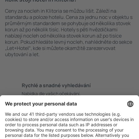
Ceny za nocleh in Klitoria se můžou lišit. Záleží na
standardu a poloze hotelu. Cena za jednu noc v objektu s
průměrným standardem se pohybuje od několika stovek
korun až po několik tisíc. Hotely s pěti hvězdičkami
nabízejí nocleh od několika stovek korun až po tisíce
korun. Pokud hledáte levný nocleh, nahlédněte do sekce
„Let+Hotel“, kde si můžete okamžitě zarezervovat
ubytování a let.
Rychlé a snadné vyhledávání
Nabídka dle vašich očekávání.
Pečlivé plánování
Bezproblémová rezervace s možností bezplatného
zrušení.