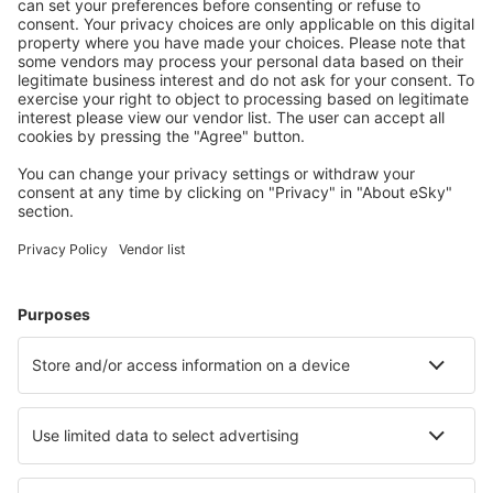
S námi ušetříte
Atraktivní ceny a speciální nabídky pro přihlášené
uživatele.
Ubytování dle vašeho gusta
Vyberte si z více než 1.3 milionu zařízení: hotelů,
apartmánů, chat a dalších.
Nejvyhledávanější hotely uživateli eSky
Hotely v Řecku - Oblíbená města
Hotely v Athénách
Hotely v Chanii
Hotely v Soluni
Hotely na Parosu
Hotely v Rethimnonu
Hotely in Limenaria
Hotely in Symi
Hotely v Kosu
Hotely in Ammoudara (Agios Nikolaos)
Hotely in Sani