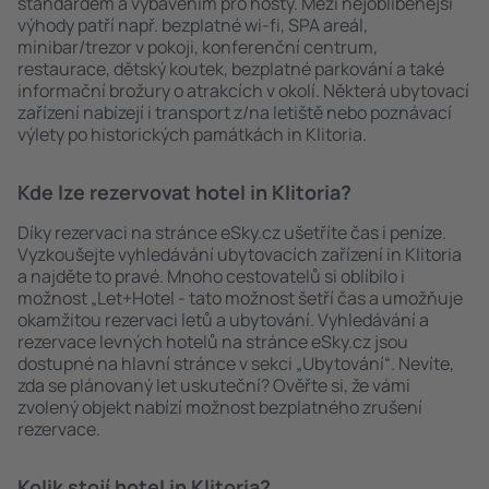
standardem a vybavením pro hosty. Mezi nejoblíbenější
výhody patří např. bezplatné wi-fi, SPA areál,
minibar/trezor v pokoji, konferenční centrum,
restaurace, dětský koutek, bezplatné parkování a také
informační brožury o atrakcích v okolí. Některá ubytovací
zařízení nabízejí i transport z/na letiště nebo poznávací
výlety po historických památkách in Klitoria.
Kde lze rezervovat hotel in Klitoria?
Díky rezervaci na stránce eSky.cz ušetříte čas i peníze.
Vyzkoušejte vyhledávání ubytovacích zařízení in Klitoria
a najděte to pravé. Mnoho cestovatelů si oblíbilo i
možnost „Let+Hotel - tato možnost šetří čas a umožňuje
okamžitou rezervaci letů a ubytování. Vyhledávání a
rezervace levných hotelů na stránce eSky.cz jsou
dostupné na hlavní stránce v sekci „Ubytování“. Nevíte,
zda se plánovaný let uskuteční? Ověřte si, že vámi
zvolený objekt nabízí možnost bezplatného zrušení
rezervace.
Kolik stojí hotel in Klitoria?