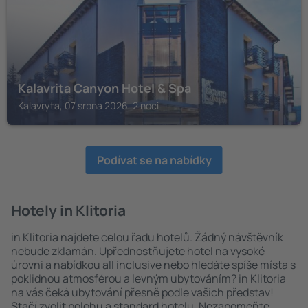
Kalavrita Canyon Hotel & Spa
Kalavryta, 07 srpna 2026, 2 noci
Podívat se na nabídky
Hotely in Klitoria
in Klitoria najdete celou řadu hotelů. Žádný návštěvník
nebude zklamán. Upřednostňujete hotel na vysoké
úrovni a nabídkou all inclusive nebo hledáte spíše místa s
poklidnou atmosférou a levným ubytováním? in Klitoria
na vás čeká ubytování přesně podle vašich představ!
Stačí zvolit polohu a standard hotelu. Nezapomeňte