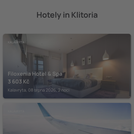
Hotely in Klitoria
KALAVRYTA
Filoxenia Hotel & Spa
3 603
Kč
Kalavryta, 08 srpna 2026, 2 noci
KALAVRYTA