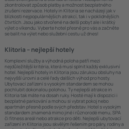
zkontrolovat způsob platby a možnost bezplatného
zrušení rezervace. Hotely in Klitoria se nacházejí jak v
blízkosti nejpopulárnějších atrakcí, tak i v poklidnějších
čtvrtích. Jsou jako stvořené na delší pobyt ale i krátký
výlet o víkendu. Vyberte hotel přesně pro vás a začněte
se balit na výlet nebo služební cestu už dnes!
Klitoria – nejlepší hotely
Komplexní služby a výhodná poloha patří mezi
nejdůležitější kritéria, která musí splnit každý exklusivní
hotel. Nejlepší hotely in Klitoria jsou zárukou obsluhy na
nejvyšší úrovni a celé řady dalších výhod pro hosty.
Ubytovací zařízení s vysokým standardem se mohou
pochlubit dokonalou polohou. Ty nejlepší atrakce in
Klitoria tak máte na dosah ruky. Hosté mají k dispozici i
bezplatné parkování a mohou si vybrat pokoj nebo
apartmán přesně podle svých představ. Hotel s vysokým
standardem znamená mimo jiné i různorodé menu, SPA
či fitness areál nebo atrakce pro děti. Nejlepší ubytovací
zařízení in Klitoria jsou skvělým řešením pro páry, rodiny a