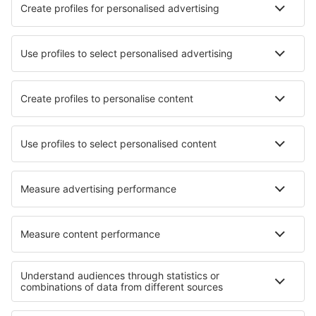
Nejlepší hotely - města
Hotely in Chilton Polden
Hotely in Hassela
Hotely in Vir
Hotely in Bad Lauchstädt
Hotely in Cordini Beach
Hotely in Fairmont
Hotely in Banfield
Hotely in Argenteuil
Hotely v Čandígarhu
Hotely in Plienciems
Nejlepší hotely - regiony
Hotely v Kavale
Hotely na ostrově Naxos
Hotely na ostrově Samos
Hotely na Peloponésu
Hotely na Ithace
Hotely in North Atolls