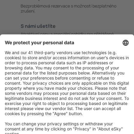
Bezproblémová rezervace s možností bezplatného
zrušení.
S námi ušetříte
Atraktivní ceny a speciální nabídky pro přihlášené
uživatele.
Ubytování dle vašeho gusta
Vyberte si z více než 1.3 milionu zařízení: hotelů,
apartmánů, chat a dalších.
Uživateli eSky nejčastěji hledané ubytování
Ubytování v České republice - Oblíbená města
Ubytování v Praze
Ubytování v Karlových Varech
Ubytování v Českém Krumlově
Ubytování v Brně