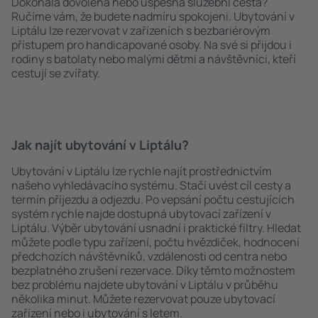
Dokonalá dovolená nebo úspěšná služební cesta?
Ručíme vám, že budete nadmíru spokojeni. Ubytování v
Liptálu lze rezervovat v zařízeních s bezbariérovým
přístupem pro handicapované osoby. Na své si přijdou i
rodiny s batolaty nebo malými dětmi a návštěvníci, kteří
cestují se zvířaty.
Jak najít ubytování v Liptálu?
Ubytování v Liptálu lze rychle najít prostřednictvím
našeho vyhledávacího systému. Stačí uvést cíl cesty a
termín příjezdu a odjezdu. Po vepsání počtu cestujících
systém rychle najde dostupná ubytovací zařízení v
Liptálu. Výběr ubytování usnadní i praktické filtry. Hledat
můžete podle typu zařízení, počtu hvězdiček, hodnocení
předchozích návštěvníků, vzdálenosti od centra nebo
bezplatného zrušení rezervace. Díky těmto možnostem
bez problému najdete ubytování v Liptálu v průběhu
několika minut. Můžete rezervovat pouze ubytovací
zařízení nebo i ubytování s letem.