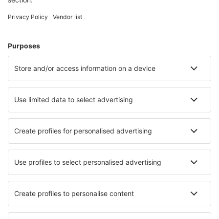
Ubytování v Ostravě
Ubytování ve Vítkovicích
Ubytování ve Stožci
Ubytování ve Velkých Hamrech
Ubytování ve Varnsdorfu
Ubytování v Horní Plané
Nejlepší ubytování - města
Ubytování in Huludao
Ubytování in Anaheim
Ubytování in Nivelles
Ubytování in Tomar
Ubytování in Stradbroke Island
Ubytování in Cademario
Ubytování in Rahnsdorf
Ubytování in Chassey-le-Camp
Ubytování in Lanark
Ubytování in Kalisz
Nejlepší ubytování - regiony