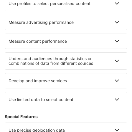
Ubytování v Mmoravském krase
Ubytování ve Středočeský kraj
Ubytování v Máchovem kraji
Ubytování v Orlických horách
Ubytování Tachovsku - Stříbrsku
Ubytování v Pazardžiku
Ubytování in Mesa Verde National Park
Ubytování in Quintana Roo
Ubytování na Amerických Panenských ostrovech
Ubytování v Southeastern Anatolia