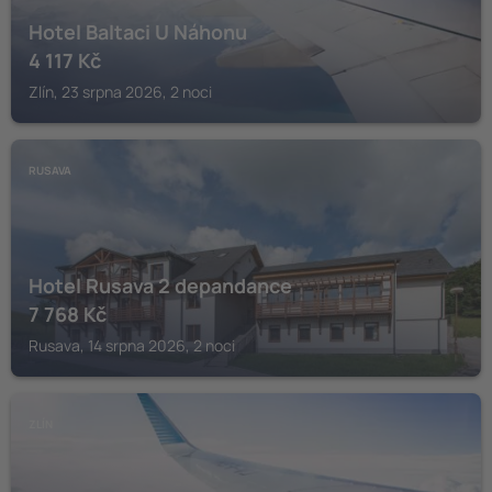
Hotel Baltaci U Náhonu
4 117
Kč
Zlín, 23 srpna 2026, 2 noci
RUSAVA
Hotel Rusava 2 depandance
7 768
Kč
Rusava, 14 srpna 2026, 2 noci
ZLÍN