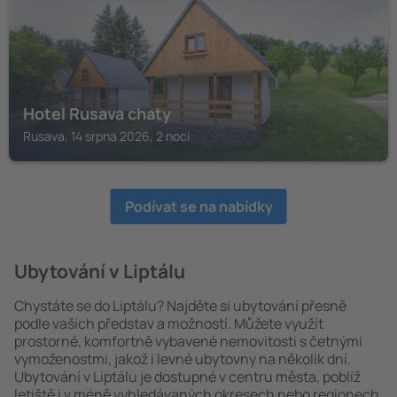
Hotel Rusava chaty
Rusava, 14 srpna 2026, 2 noci
Podívat se na nabídky
Ubytování v Liptálu
Chystáte se do Liptálu? Najděte si ubytování přesně
podle vašich představ a možností. Můžete využít
prostorné, komfortně vybavené nemovitosti s četnými
vymoženostmi, jakož i levné ubytovny na několik dní.
Ubytování v Liptálu je dostupné v centru města, poblíž
letiště i v méně vyhledávaných okresech nebo regionech.