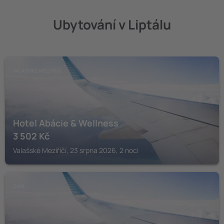
Ubytování v Liptálu
VALAŠSKÉ MEZIŘÍČÍ
Hotel Abácie & Wellness
3 502
Kč
Valašské Meziříčí, 23 srpna 2026, 2 noci
ZLÍN