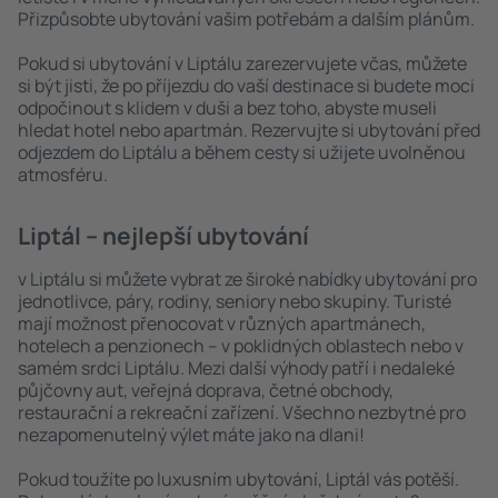
Přizpůsobte ubytování vašim potřebám a dalším plánům.
Pokud si ubytování v Liptálu zarezervujete včas, můžete
si být jisti, že po příjezdu do vaší destinace si budete moci
odpočinout s klidem v duši a bez toho, abyste museli
hledat hotel nebo apartmán. Rezervujte si ubytování před
odjezdem do Liptálu a během cesty si užijete uvolněnou
atmosféru.
Liptál – nejlepší ubytování
v Liptálu si můžete vybrat ze široké nabídky ubytování pro
jednotlivce, páry, rodiny, seniory nebo skupiny. Turisté
mají možnost přenocovat v různých apartmánech,
hotelech a penzionech – v poklidných oblastech nebo v
samém srdci Liptálu. Mezi další výhody patří i nedaleké
půjčovny aut, veřejná doprava, četné obchody,
restaurační a rekreační zařízení. Všechno nezbytné pro
nezapomenutelný výlet máte jako na dlani!
Pokud toužíte po luxusním ubytování, Liptál vás potěší.