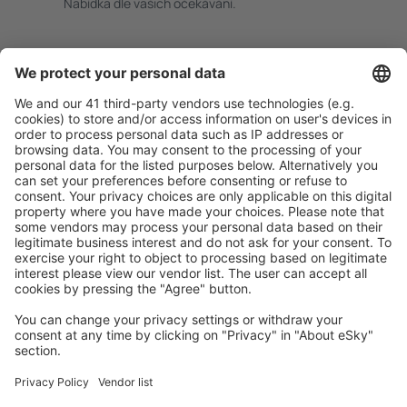
Nabídka dle vašich očekávání.
Pečlivé plánování
Bezproblémová rezervace s možností bezplatného
zrušení.
S námi ušetříte
Atraktivní ceny a speciální nabídky pro přihlášené
uživatele.
Ubytování dle vašeho gusta
Vyberte si z více než 1.3 milionu zařízení: hotelů,
apartmánů, chat a dalších.
Nejvyhledávanější hotely uživateli eSky
Hotely v Německu - Oblíbená města