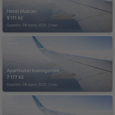
Hotel Mukran
9 111
Kč
Sassnitz, 08 srpna 2026, 2 noci
SASSNITZ
Aparthotel Koenigslinie
7 177
Kč
Sassnitz, 08 srpna 2026, 2 noci
SAGARD