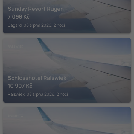
Sunday Resort Rügen
7 098
Kč
Sagard, 08 srpna 2026, 2 noci
RALSWIEK
Schlosshotel Ralswiek
10 907
Kč
Ralswiek, 08 srpna 2026, 2 noci
SASSNITZ