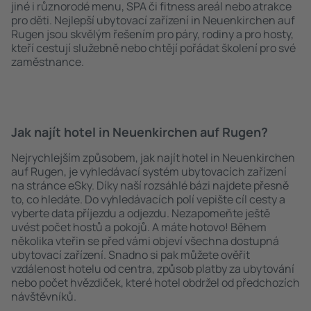
jiné i různorodé menu, SPA či fitness areál nebo atrakce
pro děti. Nejlepší ubytovací zařízení in Neuenkirchen auf
Rugen jsou skvělým řešením pro páry, rodiny a pro hosty,
kteří cestují služebně nebo chtějí pořádat školení pro své
zaměstnance.
Jak najít hotel in Neuenkirchen auf Rugen?
Nejrychlejším způsobem, jak najít hotel in Neuenkirchen
auf Rugen, je vyhledávací systém ubytovacích zařízení
na stránce eSky. Díky naší rozsáhlé bázi najdete přesně
to, co hledáte. Do vyhledávacích polí vepište cíl cesty a
vyberte data příjezdu a odjezdu. Nezapomeňte ještě
uvést počet hostů a pokojů. A máte hotovo! Během
několika vteřin se před vámi objeví všechna dostupná
ubytovací zařízení. Snadno si pak můžete ověřit
vzdálenost hotelu od centra, způsob platby za ubytování
nebo počet hvězdiček, které hotel obdržel od předchozích
návštěvníků.