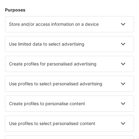
Hotely ve Westerlandu
Hotely v Heringsdorfu
Hotely Westerhever
Hotely in Zingst
Hotely in Grömitz
Hotely in Berchtesgaden
Hotely v Karlsruhe
Hotely v Stuttgartu
Hotely v Lipsku
Hotely in Kühlungsborn
Nejlepší hotely - města
Hotely in Dolgoluka
Hotely in Cerkezkoy
Hotely in Store Fuglede
Hotely in El Entrego
Hotely in Gummern
Hotely Papare
Hotely in Garland
Hotely v Rostu
Hotely in Fraiburgo
Hotely in Casaprota