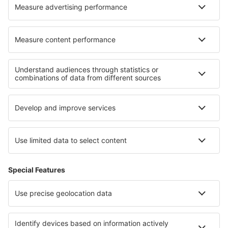
Nejlepší hotely - regiony
Hotely in Saxon Switzerland
Hotely v Dolním Sasku
Hotely na ostrově Usedom
Hotely in Moselle Valley
Hotely in Lake Constance
Hotely v Huatulco
Hotely in Madikwe Game Reserve
Hotely in Quintana Roo
Hotely in Attica
Hotely in Morelos