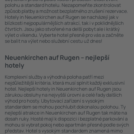
polohu a standard hotelu. Nezapomeňte zkontrolovat
způsob platby a možnost bezplatného zrušení rezervace.
Hotely in Neuenkirchen auf Rugen se nacházejí jak v
blízkosti nejpopulárnějších atrakcí, tak i v poklidnějších
čtvrtích. Jsou jako stvořené na delší pobyt ale i krátký
výlet o víkendu. Vyberte hotel přesně pro vás a začněte
se balit na výlet nebo služební cestu už dnes!
Neuenkirchen auf Rugen – nejlepší
hotely
Komplexní služby a výhodná poloha patří mezi
nejdůležitější kritéria, která musí splnit každý exklusivní
hotel. Nejlepší hotely in Neuenkirchen auf Rugen jsou
zárukou obsluhy na nejvyšší úrovni a celé řady dalších
výhod pro hosty. Ubytovací zařízení s vysokým
standardem se mohou pochlubit dokonalou polohou. Ty
nejlepší atrakce in Neuenkirchen auf Rugen tak máte na
dosah ruky. Hosté mají k dispozici i bezplatné parkování a
mohou si vybrat pokoj nebo apartmán přesně podle svých
představ. Hotel s vysokým standardem znamená mimo