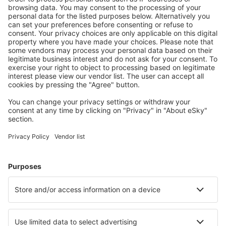
S námi ušetříte
Atraktivní ceny a speciální nabídky pro přihlášené
uživatele.
Ubytování dle vašeho gusta
Vyberte si z více než 1.3 milionu zařízení: hotelů,
apartmánů, chat a dalších.
Nejvyhledávanější hotely uživateli eSky
Hotely v Německu - Oblíbená města
Hotely Westerhever
Hotely ve Westerlandu
Hotely v Heringsdorfu
Hotely in Zingst
Hotely in Grömitz
Hotely in Boltenhagen
Hotely in Röbel/Müritz
Hotely in Wittmund