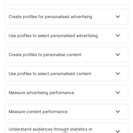
Hotely in Thale
Hotely in Augsburg
Nejlepší hotely - města
Hotely in Portland
Hotely in Canfranc-Estancion
Hotely in Maffe
Hotely in Volimes
Hotely in Pootsi
Hotely in Tuczempy
Hotely in Möllbrücke
Hotely in Skippers
Hotely v Rajnochovicích
Hotely in Cour-Cheverny
Nejlepší hotely - regiony
Hotely v Obersdorfu
Hotely in Franconian Switzerland
Hotely in Brandenburg Lake Plateau
Hotely in Ore Mountains