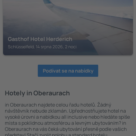
Gasthof Hotel Herderich
Schlüsselfeld, 14 srpna 2026, 2 noci
Podívat se na nabídky
Hotely in Oberaurach
in Oberaurach najdete celou řadu hotelů. Žádný
návštěvník nebude zklamán. Upřednostňujete hotel na
vysoké úrovni a nabídkou all inclusive nebo hledáte spíše
místa s poklidnou atmosférou a levným ubytováním? in
Oberaurach na vás čeká ubytování přesně podle vašich
představ! Stačí zvolit polohu a standard hotelu.