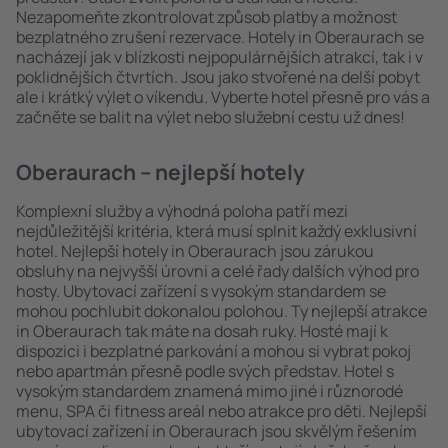
Nezapomeňte zkontrolovat způsob platby a možnost
bezplatného zrušení rezervace. Hotely in Oberaurach se
nacházejí jak v blízkosti nejpopulárnějších atrakcí, tak i v
poklidnějších čtvrtích. Jsou jako stvořené na delší pobyt
ale i krátký výlet o víkendu. Vyberte hotel přesně pro vás a
začněte se balit na výlet nebo služební cestu už dnes!
Oberaurach – nejlepší hotely
Komplexní služby a výhodná poloha patří mezi
nejdůležitější kritéria, která musí splnit každý exklusivní
hotel. Nejlepší hotely in Oberaurach jsou zárukou
obsluhy na nejvyšší úrovni a celé řady dalších výhod pro
hosty. Ubytovací zařízení s vysokým standardem se
mohou pochlubit dokonalou polohou. Ty nejlepší atrakce
in Oberaurach tak máte na dosah ruky. Hosté mají k
dispozici i bezplatné parkování a mohou si vybrat pokoj
nebo apartmán přesně podle svých představ. Hotel s
vysokým standardem znamená mimo jiné i různorodé
menu, SPA či fitness areál nebo atrakce pro děti. Nejlepší
ubytovací zařízení in Oberaurach jsou skvělým řešením