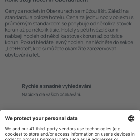
Ceny za nocleh in Oberaurach se můžou lišit. Záleží na
standardu a poloze hotelu. Cena za jednu noc v objektu s
průměrným standardem se pohybuje od několika stovek
korun až po několik tisíc. Hotely s pěti hvězdičkami
nabízejí nocleh od několika stovek korun až po tisíce
korun. Pokud hledáte levný nocleh, nahlédněte do sekce
„Let+Hotel“, kde si můžete okamžitě zarezervovat
ubytování a let.
Rychlé a snadné vyhledávání
Nabídka dle vašich očekávání.
Pečlivé plánování
Bezproblémová rezervace s možností bezplatného
zrušení.