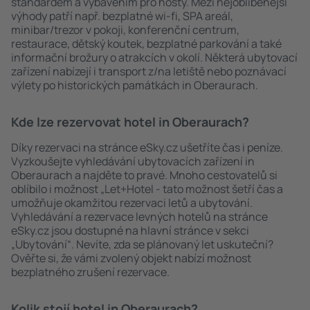
standardem a vybavením pro hosty. Mezi nejoblíbenější
výhody patří např. bezplatné wi-fi, SPA areál,
minibar/trezor v pokoji, konferenční centrum,
restaurace, dětský koutek, bezplatné parkování a také
informační brožury o atrakcích v okolí. Některá ubytovací
zařízení nabízejí i transport z/na letiště nebo poznávací
výlety po historických památkách in Oberaurach.
Kde lze rezervovat hotel in Oberaurach?
Díky rezervaci na stránce eSky.cz ušetříte čas i peníze.
Vyzkoušejte vyhledávání ubytovacích zařízení in
Oberaurach a najděte to pravé. Mnoho cestovatelů si
oblíbilo i možnost „Let+Hotel - tato možnost šetří čas a
umožňuje okamžitou rezervaci letů a ubytování.
Vyhledávání a rezervace levných hotelů na stránce
eSky.cz jsou dostupné na hlavní stránce v sekci
„Ubytování“. Nevíte, zda se plánovaný let uskuteční?
Ověřte si, že vámi zvolený objekt nabízí možnost
bezplatného zrušení rezervace.
Kolik stojí hotel in Oberaurach?