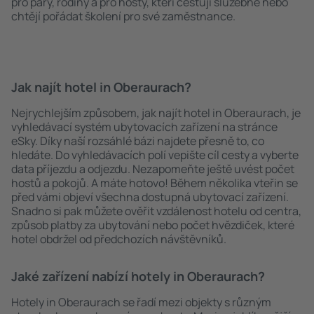
pro páry, rodiny a pro hosty, kteří cestují služebně nebo
chtějí pořádat školení pro své zaměstnance.
Jak najít hotel in Oberaurach?
Nejrychlejším způsobem, jak najít hotel in Oberaurach, je
vyhledávací systém ubytovacích zařízení na stránce
eSky. Díky naší rozsáhlé bázi najdete přesně to, co
hledáte. Do vyhledávacích polí vepište cíl cesty a vyberte
data příjezdu a odjezdu. Nezapomeňte ještě uvést počet
hostů a pokojů. A máte hotovo! Během několika vteřin se
před vámi objeví všechna dostupná ubytovací zařízení.
Snadno si pak můžete ověřit vzdálenost hotelu od centra,
způsob platby za ubytování nebo počet hvězdiček, které
hotel obdržel od předchozích návštěvníků.
Jaké zařízení nabízí hotely in Oberaurach?
Hotely in Oberaurach se řadí mezi objekty s různým