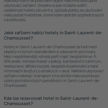
několika vteřin se před vámi objeví všechna dostupná
ubytovací zařízení. Snadno si pak můžete ověřit
vzdálenost hotelu od centra, způsob platby za ubytování
nebo počet hvězdiček, které hotel obdržel od předchozích
návštěvníků.
Jaké zařízení nabízí hotely in Saint-Laurent-de-
Chamousset?
Hotely in Saint-Laurent-de-Chamousset se řadí mezi
objekty s různým standardem a vybavením pro hosty.
Mezi nejoblíbenější výhody patří např. bezplatné wi-fi,
SPA areál, minibar/trezor v pokoji, konferenční centrum,
restaurace, dětský koutek, bezplatné parkování a také
informační brožury o atrakcích v okolí. Některá ubytovací
zařízení nabízejí i transport z/na letiště nebo poznávací
výlety po historických památkách in Saint-Laurent-de-
Chamousset.
Kde lze rezervovat hotel in Saint-Laurent-de-
Chamousset?