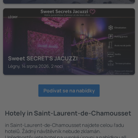
LÉGNY
Sweet SECRET'S JACUZZI
Légny, 14 srpna 2026, 2 noci
Podívat se na nabídky
Hotely in Saint-Laurent-de-Chamousset
in Saint-Laurent-de-Chamousset najdete celou řadu
hotelů. Žádný návštěvník nebude zklamán.
Upřednostňujete hotel na vysoké úrovni a nabídkou all