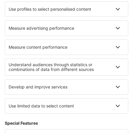
Hotely in Entroncamento
Hotely in Muldraugh
Hotely in Portmarnock
Hotely in Ramkvilla
Nejlepší hotely - regiony
Hotely v Pikardii
Hotely v Akvitánii
Hotely v Normandii
Hotely v Languedoc-Roussillon
Hotely v Courchevel
Hotely v La Guajira
Hotely v Národním parku Jasper
Hotely in Grand Teton National Park
Hotely v Silistře
Hotely in North Black Sea Coast