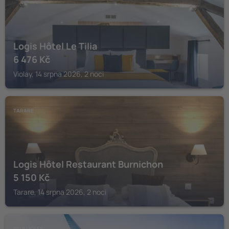
Logis Hôtel Le Tilia
6 476
Kč
Violay, 14 srpna 2026, 2 noci
TARARE
Logis Hôtel Restaurant Burnichon
5 150
Kč
Tarare, 14 srpna 2026, 2 noci
BRULLIOLES