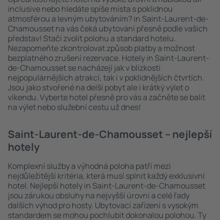
inclusive nebo hledáte spíše místa s poklidnou
atmosférou a levným ubytováním? in Saint-Laurent-de-
Chamousset na vás čeká ubytování přesně podle vašich
představ! Stačí zvolit polohu a standard hotelu.
Nezapomeňte zkontrolovat způsob platby a možnost
bezplatného zrušení rezervace. Hotely in Saint-Laurent-
de-Chamousset se nacházejí jak v blízkosti
nejpopulárnějších atrakcí, tak i v poklidnějších čtvrtích.
Jsou jako stvořené na delší pobyt ale i krátký výlet o
víkendu. Vyberte hotel přesně pro vás a začněte se balit
na výlet nebo služební cestu už dnes!
Saint-Laurent-de-Chamousset – nejlepší
hotely
Komplexní služby a výhodná poloha patří mezi
nejdůležitější kritéria, která musí splnit každý exklusivní
hotel. Nejlepší hotely in Saint-Laurent-de-Chamousset
jsou zárukou obsluhy na nejvyšší úrovni a celé řady
dalších výhod pro hosty. Ubytovací zařízení s vysokým
standardem se mohou pochlubit dokonalou polohou. Ty