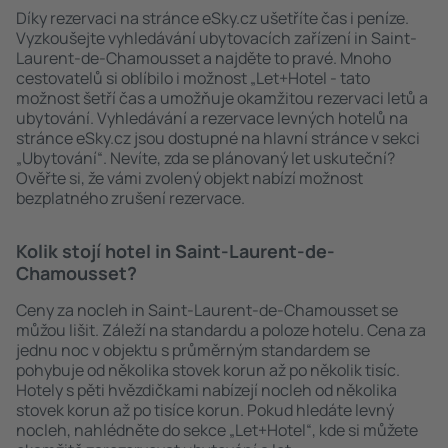
Díky rezervaci na stránce eSky.cz ušetříte čas i peníze.
Vyzkoušejte vyhledávání ubytovacích zařízení in Saint-
Laurent-de-Chamousset a najděte to pravé. Mnoho
cestovatelů si oblíbilo i možnost „Let+Hotel - tato
možnost šetří čas a umožňuje okamžitou rezervaci letů a
ubytování. Vyhledávání a rezervace levných hotelů na
stránce eSky.cz jsou dostupné na hlavní stránce v sekci
„Ubytování“. Nevíte, zda se plánovaný let uskuteční?
Ověřte si, že vámi zvolený objekt nabízí možnost
bezplatného zrušení rezervace.
Kolik stojí hotel in Saint-Laurent-de-
Chamousset?
Ceny za nocleh in Saint-Laurent-de-Chamousset se
můžou lišit. Záleží na standardu a poloze hotelu. Cena za
jednu noc v objektu s průměrným standardem se
pohybuje od několika stovek korun až po několik tisíc.
Hotely s pěti hvězdičkami nabízejí nocleh od několika
stovek korun až po tisíce korun. Pokud hledáte levný
nocleh, nahlédněte do sekce „Let+Hotel“, kde si můžete