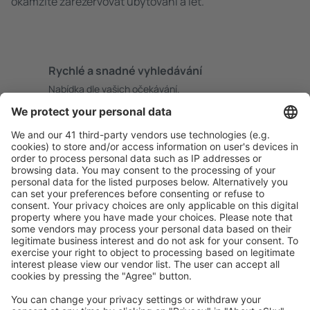
okamžitě zarezervovat ubytování a let.
Rychlé a snadné vyhledávání
Nabídka dle vašich očekávání.
Pečlivé plánování
Bezproblémová rezervace s možností bezplatného
zrušení.
S námi ušetříte
Atraktivní ceny a speciální nabídky pro přihlášené
uživatele.
Ubytování dle vašeho gusta
Vyberte si z více než 1.3 milionu zařízení: hotelů,
apartmánů, chat a dalších.