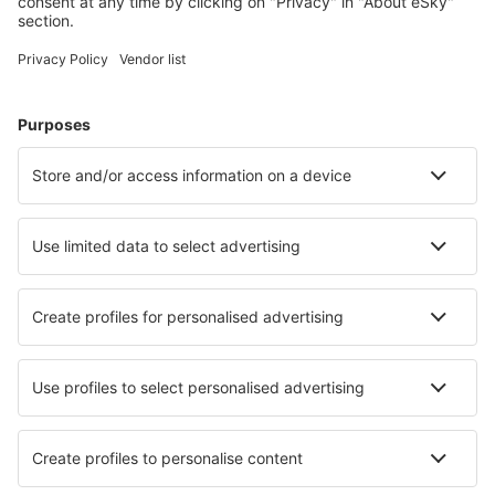
Nejvyhledávanější hotely uživateli eSky
Hotely ve Francii - Oblíbená města
Hotely in Frejus
Hotely v Paříži
Hotely in Le Cap d`Agde
Hotely in Cannes
Hotely v Nice
Hotely in Arzon
Hotely v Antibes
Hotely v Lyonu
Hotely v Calvi
Hotely in Vallauris
Nejlepší hotely - města
Hotely in Fischerbach
Hotely in Roh
Hotely in Comandante Andresito
Hotely in Buffalo
Hotely v Novém Hrozenkově
Hotely in Cervera de Pisuerga