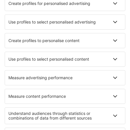
Hotely in Uden
Hotely v Eindhovenu
Nejlepší hotely - města
Hotely in Buckhannon
Hotely in Golden Bay
Hotely in Deep River
Hotely in La Fouillade
Hotely in Trois-Épis
Hotely in Repino
Hotely in Marshall
Hotely in Bad Sobernheim
Hotely v Pago Pago
Hotely in Laiagam
Nejlepší hotely - regiony
Hotely v Nizozemsku
Hotely in Tayrona National Park
Hotely in Kenai Fjords National Park