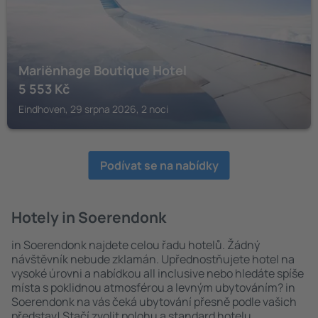
Mariënhage Boutique Hotel
5 553
Kč
Eindhoven, 29 srpna 2026, 2 noci
Podívat se na nabídky
Hotely in Soerendonk
in Soerendonk najdete celou řadu hotelů. Žádný
návštěvník nebude zklamán. Upřednostňujete hotel na
vysoké úrovni a nabídkou all inclusive nebo hledáte spíše
místa s poklidnou atmosférou a levným ubytováním? in
Soerendonk na vás čeká ubytování přesně podle vašich
představ! Stačí zvolit polohu a standard hotelu.