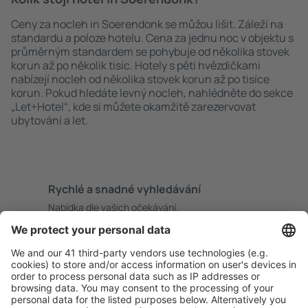
Ceny za nocleh in Soerendonk se můžou lišit. Záleží na
standardu a poloze hotelu. Cena za jednu noc v objektu s
průměrným standardem se pohybuje od několika stovek
korun až po několik tisíc. Hotely s pěti hvězdičkami
nabízejí nocleh od několika stovek korun až po tisíce
korun. Pokud hledáte levný nocleh, nahlédněte do sekce
„Let+Hotel“, kde si můžete okamžitě zarezervovat
ubytování a let.
Rychlé a snadné vyhledávání
Nabídka dle vašich očekávání.
Pečlivé plánování
Bezproblémová rezervace s možností bezplatného
zrušení.