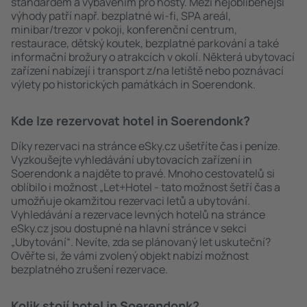
standardem a vybavením pro hosty. Mezi nejoblíbenější
výhody patří např. bezplatné wi-fi, SPA areál,
minibar/trezor v pokoji, konferenční centrum,
restaurace, dětský koutek, bezplatné parkování a také
informační brožury o atrakcích v okolí. Některá ubytovací
zařízení nabízejí i transport z/na letiště nebo poznávací
výlety po historických památkách in Soerendonk.
Kde lze rezervovat hotel in Soerendonk?
Díky rezervaci na stránce eSky.cz ušetříte čas i peníze.
Vyzkoušejte vyhledávání ubytovacích zařízení in
Soerendonk a najděte to pravé. Mnoho cestovatelů si
oblíbilo i možnost „Let+Hotel - tato možnost šetří čas a
umožňuje okamžitou rezervaci letů a ubytování.
Vyhledávání a rezervace levných hotelů na stránce
eSky.cz jsou dostupné na hlavní stránce v sekci
„Ubytování“. Nevíte, zda se plánovaný let uskuteční?
Ověřte si, že vámi zvolený objekt nabízí možnost
bezplatného zrušení rezervace.
Kolik stojí hotel in Soerendonk?