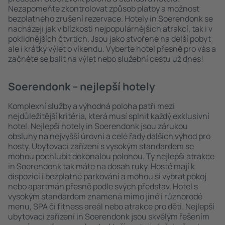
Nezapomeňte zkontrolovat způsob platby a možnost
bezplatného zrušení rezervace. Hotely in Soerendonk se
nacházejí jak v blízkosti nejpopulárnějších atrakcí, tak i v
poklidnějších čtvrtích. Jsou jako stvořené na delší pobyt
ale i krátký výlet o víkendu. Vyberte hotel přesně pro vás a
začněte se balit na výlet nebo služební cestu už dnes!
Soerendonk – nejlepší hotely
Komplexní služby a výhodná poloha patří mezi
nejdůležitější kritéria, která musí splnit každý exklusivní
hotel. Nejlepší hotely in Soerendonk jsou zárukou
obsluhy na nejvyšší úrovni a celé řady dalších výhod pro
hosty. Ubytovací zařízení s vysokým standardem se
mohou pochlubit dokonalou polohou. Ty nejlepší atrakce
in Soerendonk tak máte na dosah ruky. Hosté mají k
dispozici i bezplatné parkování a mohou si vybrat pokoj
nebo apartmán přesně podle svých představ. Hotel s
vysokým standardem znamená mimo jiné i různorodé
menu, SPA či fitness areál nebo atrakce pro děti. Nejlepší
ubytovací zařízení in Soerendonk jsou skvělým řešením