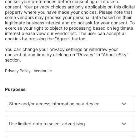
S námi ušetříte
Atraktivní ceny a speciální nabídky pro přihlášené
uživatele.
Ubytování dle vašeho gusta
Vyberte si z více než 1.3 milionu zařízení: hotelů,
apartmánů, chat a dalších.
Nejvyhledávanější hotely uživateli eSky
Hotely v Nizozemsku - Oblíbená města
Hotely in Callantsoog
Hotely v Amsterdamu
Hotely in Kamperland
Hotely in Hague
Hotely in Egmond aan Zee
Hotely in Ruinen
Hotely in Biddinghuizen
Hotely in Enschede