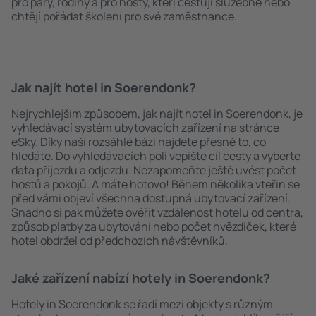
pro páry, rodiny a pro hosty, kteří cestují služebně nebo
chtějí pořádat školení pro své zaměstnance.
Jak najít hotel in Soerendonk?
Nejrychlejším způsobem, jak najít hotel in Soerendonk, je
vyhledávací systém ubytovacích zařízení na stránce
eSky. Díky naší rozsáhlé bázi najdete přesně to, co
hledáte. Do vyhledávacích polí vepište cíl cesty a vyberte
data příjezdu a odjezdu. Nezapomeňte ještě uvést počet
hostů a pokojů. A máte hotovo! Během několika vteřin se
před vámi objeví všechna dostupná ubytovací zařízení.
Snadno si pak můžete ověřit vzdálenost hotelu od centra,
způsob platby za ubytování nebo počet hvězdiček, které
hotel obdržel od předchozích návštěvníků.
Jaké zařízení nabízí hotely in Soerendonk?
Hotely in Soerendonk se řadí mezi objekty s různým