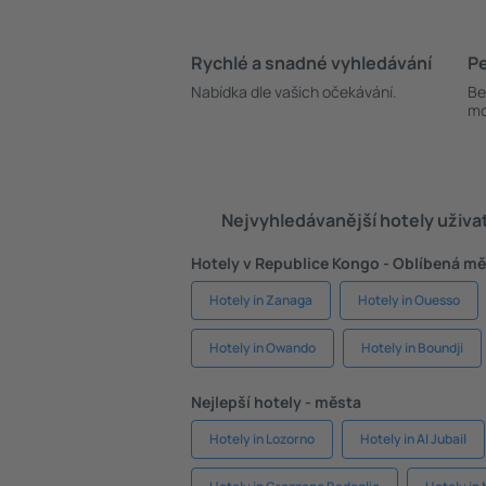
Rychlé a snadné vyhledávání
Pe
Nabídka dle vašich očekávání.
Be
mo
Nejvyhledávanější hotely uživa
Hotely v Republice Kongo - Oblíbená m
Hotely in Zanaga
Hotely in Ouesso
Hotely in Owando
Hotely in Boundji
Nejlepší hotely - města
Hotely in Lozorno
Hotely in Al Jubail