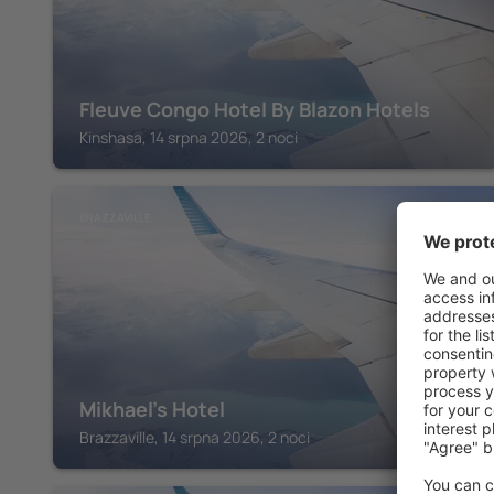
Fleuve Congo Hotel By Blazon Hotels
Kinshasa, 14 srpna 2026, 2 noci
BRAZZAVILLE
Mikhael's Hotel
Brazzaville, 14 srpna 2026, 2 noci