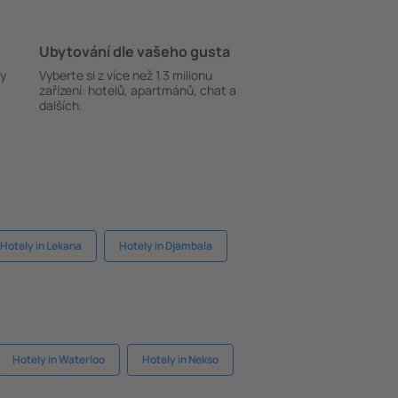
Ubytování dle vašeho gusta
ky
Vyberte si z více než 1.3 milionu
zařízení: hotelů, apartmánů, chat a
dalších.
Hotely in Lekana
Hotely in Djambala
Hotely in Waterloo
Hotely in Nekso