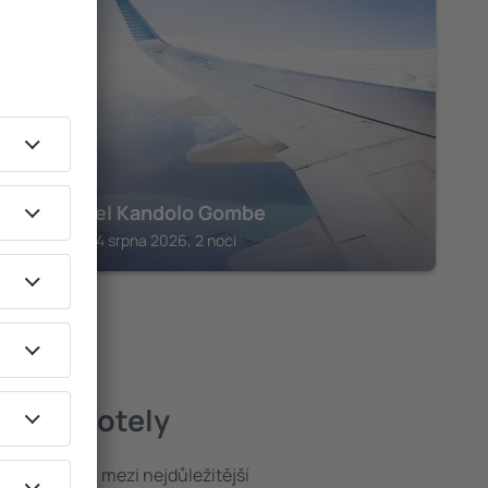
KINSHASA
Flat Hotel Kandolo Gombe
Kinshasa, 14 srpna 2026, 2 noci
jlepší hotely
poloha patří mezi nejdůležitější