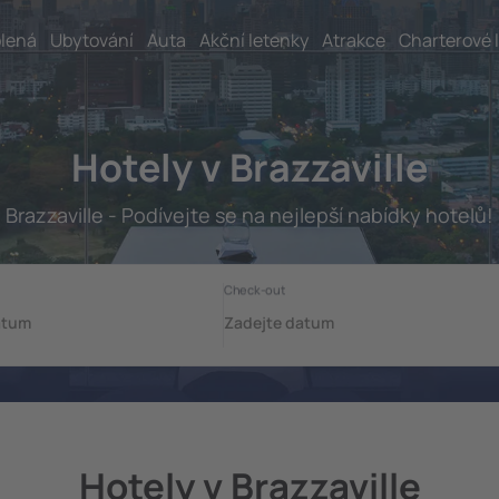
lená
Ubytování
Auta
Akční letenky
Atrakce
Charterové 
Hotely v Brazzaville
Brazzaville - Podívejte se na nejlepší nabídky hotelů!
Hotely v Brazzaville