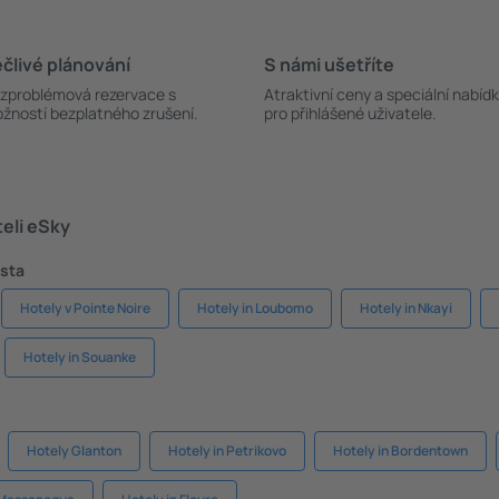
člivé plánování
S námi ušetříte
zproblémová rezervace s
Atraktivní ceny a speciální nabíd
žností bezplatného zrušení.
pro přihlášené uživatele.
teli eSky
ěsta
Hotely v Pointe Noire
Hotely in Loubomo
Hotely in Nkayi
Hotely in Souanke
Hotely Glanton
Hotely in Petrikovo
Hotely in Bordentown