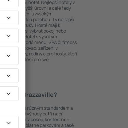
ždý exklusivní hotel. Nejlepší hotely v
luhy na nejvyšší úrovni a celé řady
ytovací zařízení s vysokým
bit dokonalou polohou. Ty nejlepší
te na dosah ruky. Hosté mají k
ání a mohou si vybrat pokoj nebo
h představ. Hotel s vysokým
né i různorodé menu, SPA či fitness
Nejlepší ubytovací zařízení v
ním pro páry, rodiny a pro hosty, kteří
 pořádat školení pro své
hotely v Brazzaville?
 mezi objekty s různým standardem a
joblíbenější výhody patří např.
minibar/trezor v pokoji, konferenční
 koutek, bezplatné parkování a také