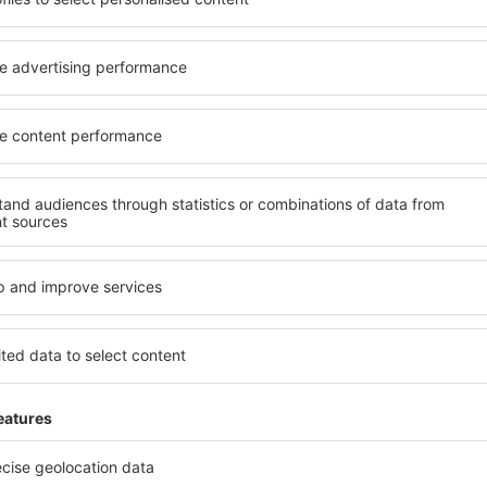
soké úrovni a nabídkou all
kritéria, která musí splnit ka
 poklidnou atmosférou a
Brazzaville jsou zárukou obs
 vás čeká ubytování přesně
dalších výhod pro hosty. Ub
lohu a standard hotelu.
standardem se mohou pochlu
atby a možnost bezplatného
atrakce v Brazzaville tak má
 se nacházejí jak v blízkosti
dispozici i bezplatné parkov
idnějších čtvrtích. Jsou jako
apartmán přesně podle svýc
let o víkendu. Vyberte hotel
standardem znamená mimo ji
výlet nebo služební cestu už
areál nebo atrakce pro děti. 
Brazzaville jsou skvělým řeše
cestují služebně nebo chtějí
zaměstnance.
e?
Jaké zařízení nabízí 
 v Brazzaville, je
Hotely v Brazzaville se řadí
ení na stránce eSky. Díky
vybavením pro hosty. Mezi ne
co hledáte. Do
bezplatné wi-fi, SPA areál, 
 vyberte data příjezdu a
centrum, restaurace, dětský