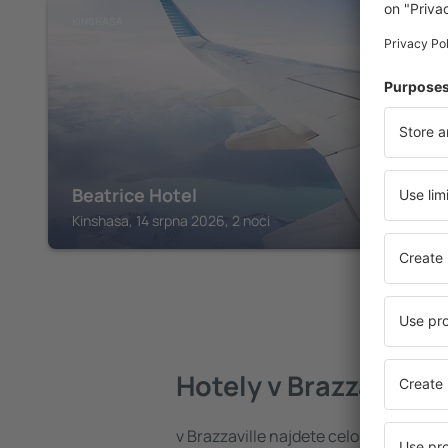
KINSHASA
Beatrice Hotel
Kinshasa, 14 srpna 2026, 2 noci
Hotely v Brazzaville
v Brazzaville najdete celou řadu hot