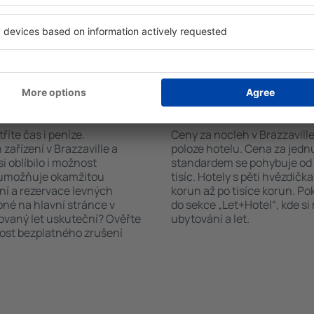
čet hostů a pokojů. A máte
informační brožury o atrakcí
d vámi objeví všechna
nabízejí i transport z/na let
si pak můžete ověřit
historických památkách v Br
platby za ubytování nebo
 od předchozích návštěvníků.
Brazzaville?
Kolik stojí hotel v Br
říte čas i peníze.
Ceny za nocleh v Brazzaville
ařízení v Brazzaville a
poloze hotelu. Cena za jed
i oblíbilo i možnost
standardem se pohybuje od n
a umožňuje okamžitou
tisíc. Hotely s pěti hvězdičk
ní a rezervace levných
korun až po tisíce korun. P
pné na hlavní stránce v
do sekce „Let+Hotel“, kde s
novaný let uskuteční? Ověřte
ubytování a let.
nost bezplatného zrušení