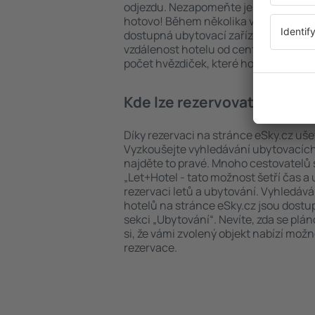
odjezdu. Nezapomeňte ještě uvést po
hotovo! Během několika vteřin se pře
dostupná ubytovací zařízení. Snadno 
vzdálenost hotelu od centra, způsob 
počet hvězdiček, které hotel obdržel
Kde lze rezervovat hotel v 
Díky rezervaci na stránce eSky.cz ušet
Vyzkoušejte vyhledávání ubytovacích z
najděte to pravé. Mnoho cestovatelů s
„Let+Hotel - tato možnost šetří čas 
rezervaci letů a ubytování. Vyhledává
hotelů na stránce eSky.cz jsou dostu
sekci „Ubytování“. Nevíte, zda se plá
si, že vámi zvolený objekt nabízí mož
rezervace.