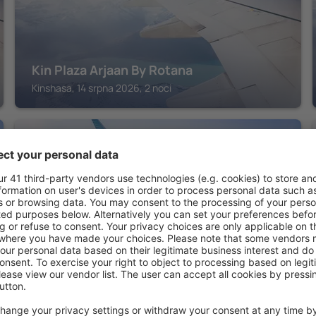
Kin Plaza Arjaan By Rotana
Kinshasa, 14 srpna 2026, 2 noci
KINSHASA
Four Points By Sheraton Kinshasa
Kinshasa, 14 srpna 2026, 2 noci