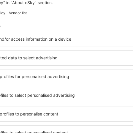
BRAZZAVILLE
Grand Lancaster Brazzaville
Brazzaville, 14 srpna 2026, 2 noci
Zobrazit více hotelů v Brazzaville
Brazzaville – ne
elů. Žádný návštěvník nebude
Komplexní služby a výhodná 