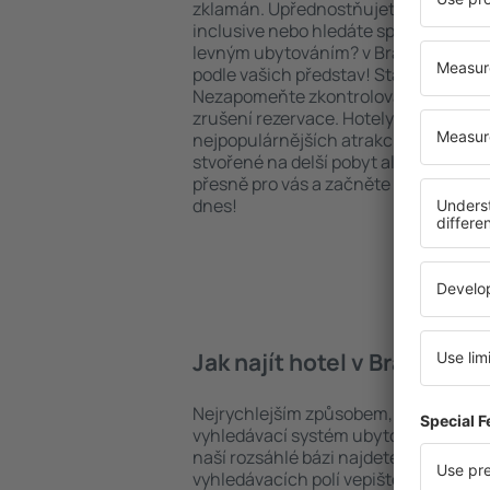
zklamán. Upřednostňujete hotel na vy
inclusive nebo hledáte spíše místa s
levným ubytováním? v Brazzaville na
podle vašich představ! Stačí zvolit po
Nezapomeňte zkontrolovat způsob pl
zrušení rezervace. Hotely v Brazzaville
nejpopulárnějších atrakcí, tak i v pokl
stvořené na delší pobyt ale i krátký vý
přesně pro vás a začněte se balit na 
dnes!
Jak najít hotel v Brazzavill
Nejrychlejším způsobem, jak najít hotel
vyhledávací systém ubytovacích zaříz
naší rozsáhlé bázi najdete přesně to, 
vyhledávacích polí vepište cíl cesty a