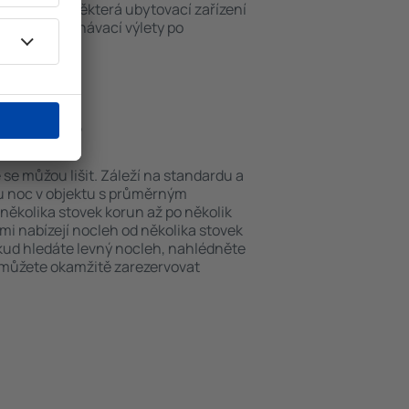
ch v okolí. Některá ubytovací zařízení
iště nebo poznávací výlety po
azzaville.
azzaville?
 se můžou lišit. Záleží na standardu a
nu noc v objektu s průměrným
ěkolika stovek korun až po několik
ami nabízejí nocleh od několika stovek
okud hledáte levný nocleh, nahlédněte
i můžete okamžitě zarezervovat