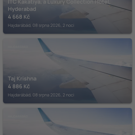
ITC Kakatiya, a Luxury Collection Hotel,
Hyderabad
4 668
Kč
Hajdarábád, 08 srpna 2026, 2 noci
HAJDARÁBÁD
Taj Krishna
4 886
Kč
Hajdarábád, 08 srpna 2026, 2 noci
HAJDARÁBÁD