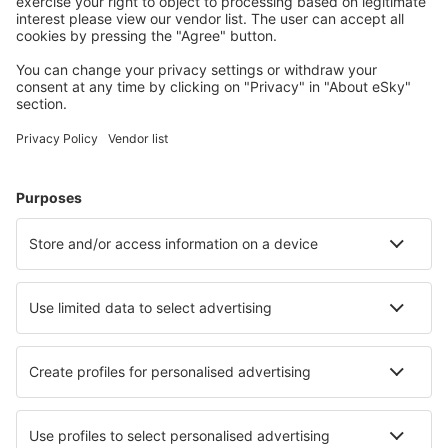
S námi ušetříte
Atraktivní ceny a speciální nabídky pro přihlášené
uživatele.
Ubytování dle vašeho gusta
Vyberte si z více než 1.3 milionu zařízení: hotelů,
apartmánů, chat a dalších.
Nejvyhledávanější hotely uživateli eSky
Hotely v Indii - Oblíbená města
Hotely v Džajpuru
Hotely v Novém Dillí
Hotely in Noida
Hotely v Bombaji
Hotely ve Váránasí
Hotely v Gválijaru
Hotely in Colva
Hotely in Benaulim
Hotely in Vythiri
Hotely in Lavasa