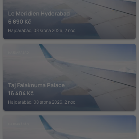
Le Meridien Hyderabad
6 890
Kč
Hajdarábád, 08 srpna 2026, 2 noci
HAJDARÁBÁD
Taj Falaknuma Palace
16 404
Kč
Hajdarábád, 08 srpna 2026, 2 noci
HAJDARÁBÁD