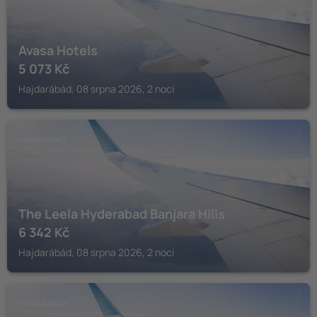
Avasa Hotels
5 073
Kč
Hajdarábád, 08 srpna 2026, 2 noci
HAJDARÁBÁD
The Leela Hyderabad Banjara Hills
6 342
Kč
Hajdarábád, 08 srpna 2026, 2 noci
HAJDARÁBÁD