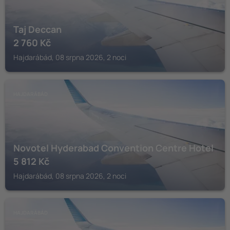
Taj Deccan
2 760
Kč
Hajdarábád, 08 srpna 2026, 2 noci
HAJDARÁBÁD
Novotel Hyderabad Convention Centre Hotel
5 812
Kč
Hajdarábád, 08 srpna 2026, 2 noci
HAJDARÁBÁD