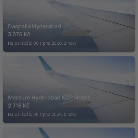
Daspalla Hyderabad
3 076
Kč
Hajdarábád, 08 srpna 2026, 2 noci
HAJDARÁBÁD
Mercure Hyderabad KCP Hotel
2 716
Kč
Hajdarábád, 08 srpna 2026, 2 noci
HAJDARÁBÁD