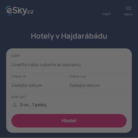
Log in
Menu
Hotely v Hajdarábádu