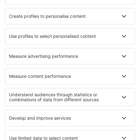
Nejlepší hotely - města
Hotely in Bammental
Hotely in Aleksandrovo
Hotely in Byron
Hotely in Granges-Narboz
Hotely in La Plata
Hotely in Douglas
Hotely in Góra Motyczna
Hotely Knyagynya
Hotely in Glenmont
Hotely in La Florida
Nejlepší hotely - regiony
Hotely in Goa
Hotely v Goi
Hotely in Faroe Islands
Hotely v Národní park Zion
Hotely in Finger Lakes
Hotely v Huila
Hotely na Rujáně