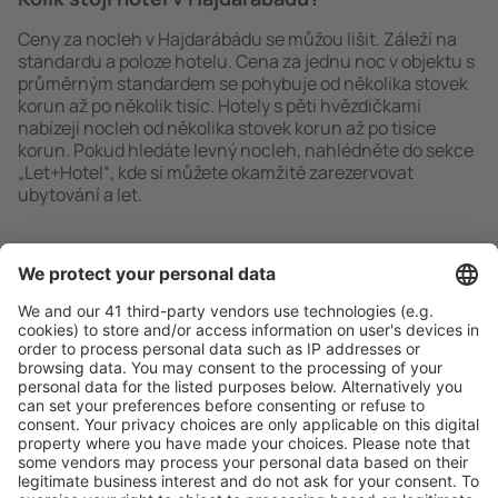
Ceny za nocleh v Hajdarábádu se můžou lišit. Záleží na
standardu a poloze hotelu. Cena za jednu noc v objektu s
průměrným standardem se pohybuje od několika stovek
korun až po několik tisíc. Hotely s pěti hvězdičkami
nabízejí nocleh od několika stovek korun až po tisíce
korun. Pokud hledáte levný nocleh, nahlédněte do sekce
„Let+Hotel“, kde si můžete okamžitě zarezervovat
ubytování a let.
Rychlé a snadné vyhledávání
Nabídka dle vašich očekávání.
Pečlivé plánování
Bezproblémová rezervace s možností bezplatného
zrušení.