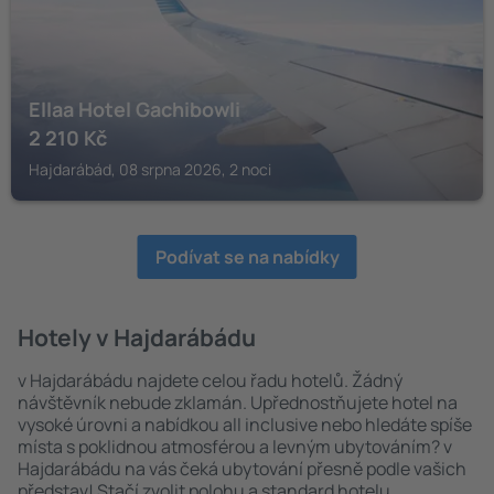
Ellaa Hotel Gachibowli
2 210
Kč
Hajdarábád, 08 srpna 2026, 2 noci
Podívat se na nabídky
Hotely v Hajdarábádu
v Hajdarábádu najdete celou řadu hotelů. Žádný
návštěvník nebude zklamán. Upřednostňujete hotel na
vysoké úrovni a nabídkou all inclusive nebo hledáte spíše
místa s poklidnou atmosférou a levným ubytováním? v
Hajdarábádu na vás čeká ubytování přesně podle vašich
představ! Stačí zvolit polohu a standard hotelu.