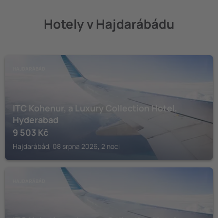
Hotely v Hajdarábádu
HAJDARÁBÁD
ITC Kohenur, a Luxury Collection Hotel,
Hyderabad
9 503
Kč
Hajdarábád, 08 srpna 2026, 2 noci
HAJDARÁBÁD