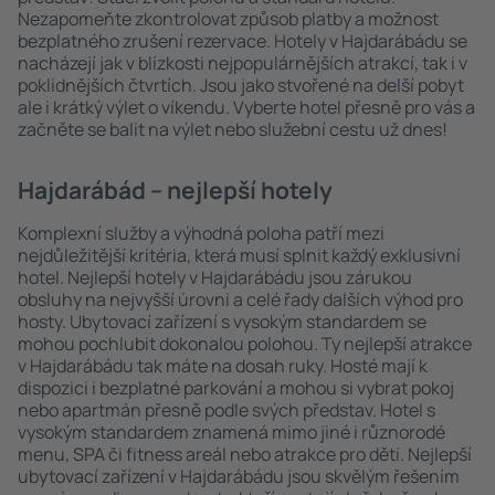
Nezapomeňte zkontrolovat způsob platby a možnost
bezplatného zrušení rezervace. Hotely v Hajdarábádu se
nacházejí jak v blízkosti nejpopulárnějších atrakcí, tak i v
poklidnějších čtvrtích. Jsou jako stvořené na delší pobyt
ale i krátký výlet o víkendu. Vyberte hotel přesně pro vás a
začněte se balit na výlet nebo služební cestu už dnes!
Hajdarábád – nejlepší hotely
Komplexní služby a výhodná poloha patří mezi
nejdůležitější kritéria, která musí splnit každý exklusivní
hotel. Nejlepší hotely v Hajdarábádu jsou zárukou
obsluhy na nejvyšší úrovni a celé řady dalších výhod pro
hosty. Ubytovací zařízení s vysokým standardem se
mohou pochlubit dokonalou polohou. Ty nejlepší atrakce
v Hajdarábádu tak máte na dosah ruky. Hosté mají k
dispozici i bezplatné parkování a mohou si vybrat pokoj
nebo apartmán přesně podle svých představ. Hotel s
vysokým standardem znamená mimo jiné i různorodé
menu, SPA či fitness areál nebo atrakce pro děti. Nejlepší
ubytovací zařízení v Hajdarábádu jsou skvělým řešením