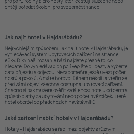
pro páry, rodiny a pro hosty, kteří cestují služebně nebo
chtějí pořádat školení pro své zaměstnance.
Jak najít hotel v Hajdarábádu?
Nejrychlejším způsobem, jak najít hotel v Hajdarábádu, je
vyhledávací systém ubytovacích zařízení na stránce
eSky. Díky naší rozsáhlé bázi najdete přesně to, co
hledáte. Do vyhledávacích polí vepište cíl cesty a vyberte
data příjezdu a odjezdu. Nezapomeňte ještě uvést počet
hostů a pokojů. A máte hotovo! Během několika vteřin se
před vámi objeví všechna dostupná ubytovací zařízení.
Snadno si pak můžete ověřit vzdálenost hotelu od centra,
způsob platby za ubytování nebo počet hvězdiček, které
hotel obdržel od předchozích návštěvníků.
Jaké zařízení nabízí hotely v Hajdarábádu?
Hotely v Hajdarábádu se řadí mezi objekty s různým