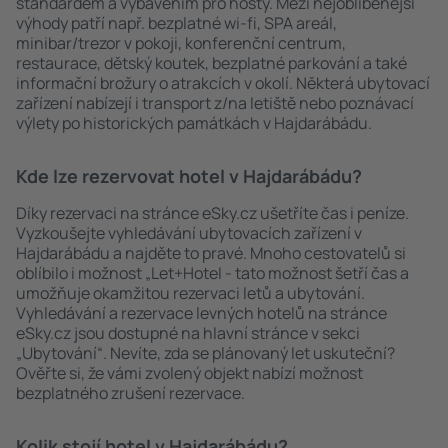
standardem a vybavením pro hosty. Mezi nejoblíbenější
výhody patří např. bezplatné wi-fi, SPA areál,
minibar/trezor v pokoji, konferenční centrum,
restaurace, dětský koutek, bezplatné parkování a také
informační brožury o atrakcích v okolí. Některá ubytovací
zařízení nabízejí i transport z/na letiště nebo poznávací
výlety po historických památkách v Hajdarábádu.
Kde lze rezervovat hotel v Hajdarábádu?
Díky rezervaci na stránce eSky.cz ušetříte čas i peníze.
Vyzkoušejte vyhledávání ubytovacích zařízení v
Hajdarábádu a najděte to pravé. Mnoho cestovatelů si
oblíbilo i možnost „Let+Hotel - tato možnost šetří čas a
umožňuje okamžitou rezervaci letů a ubytování.
Vyhledávání a rezervace levných hotelů na stránce
eSky.cz jsou dostupné na hlavní stránce v sekci
„Ubytování“. Nevíte, zda se plánovaný let uskuteční?
Ověřte si, že vámi zvolený objekt nabízí možnost
bezplatného zrušení rezervace.
Kolik stojí hotel v Hajdarábádu?