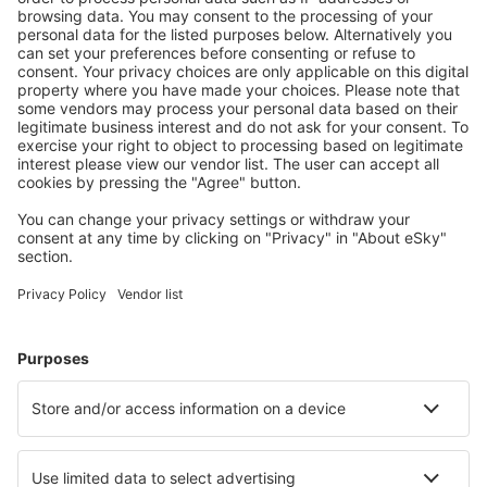
S námi ušetříte
Atraktivní ceny a speciální nabídky pro přihlášené
uživatele.
Ubytování dle vašeho gusta
Vyberte si z více než 1.3 milionu zařízení: hotelů,
apartmánů, chat a dalších.
Nejvyhledávanější hotely uživateli eSky
Hotely v Brazílii - Oblíbená města
Hotely ve Florianopolis
Hotely v Belému
Hotely v Rio de Janeiru
Hotely v Sao Paulu
Hotely v Cabo Frio
Hotely in Paraty
Hotely in Teresópolis
Hotely v Campinas