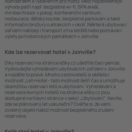
standardem a vybavením pro hosty. Mezi nejoblíbenější
výhody patří např. bezplatné wi-fi, SPA areál,
minibar/trezor v pokoji, konferenční centrum,
restaurace, dětský koutek, bezplatné parkování a také
informační brožury o atrakcích v okolí. Některá ubytovací
zařízení nabízejí i transport z/na letiště nebo poznávací
výlety po historických památkách v Joinville.
Kde lze rezervovat hotel v Joinville?
Díky rezervaci na stránce eSky.cz ušetříte čas i peníze.
Vyzkoušejte vyhledávání ubytovacích zařízení v Joinville
a najděte to pravé. Mnoho cestovatelů si oblíbilo i
možnost „Let+Hotel - tato možnost šetří čas a umožňuje
okamžitou rezervaci letů a ubytování. Vyhledávání a
rezervace levných hotelů na stránce eSky.cz jsou
dostupné na hlavní stránce v sekci „Ubytování“. Nevíte,
zda se plánovaný let uskuteční? Ověřte si, že vámi
zvolený objekt nabízí možnost bezplatného zrušení
rezervace.
Kolik stojí hotel v Joinville?