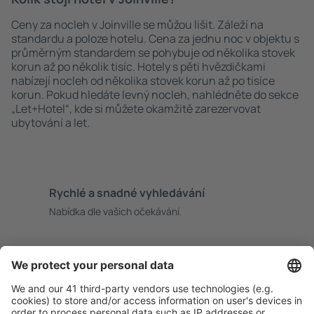
Ceny za nocleh v Joinville se můžou lišit. Záleží na
standardu a poloze hotelu. Cena za jednu noc v objektu s
průměrným standardem se pohybuje od několika stovek
korun až po několik tisíc. Hotely s pěti hvězdičkami
nabízejí nocleh od několika stovek korun až po tisíce
korun. Pokud hledáte levný nocleh, nahlédněte do sekce
„Let+Hotel“, kde si můžete okamžitě zarezervovat
ubytování a let.
Rychlé a snadné vyhledávání
Nabídka dle vašich očekávání.
Pečlivé plánování
Bezproblémová rezervace s možností bezplatného
zrušení.