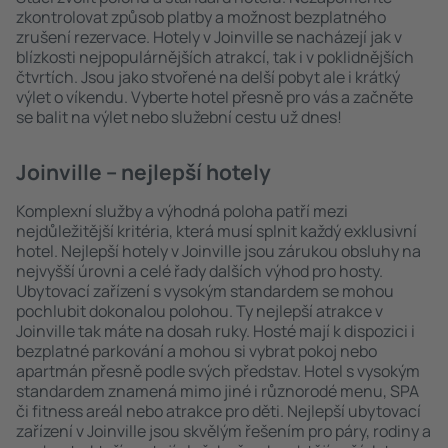
zkontrolovat způsob platby a možnost bezplatného
zrušení rezervace. Hotely v Joinville se nacházejí jak v
blízkosti nejpopulárnějších atrakcí, tak i v poklidnějších
čtvrtích. Jsou jako stvořené na delší pobyt ale i krátký
výlet o víkendu. Vyberte hotel přesně pro vás a začněte
se balit na výlet nebo služební cestu už dnes!
Joinville – nejlepší hotely
Komplexní služby a výhodná poloha patří mezi
nejdůležitější kritéria, která musí splnit každý exklusivní
hotel. Nejlepší hotely v Joinville jsou zárukou obsluhy na
nejvyšší úrovni a celé řady dalších výhod pro hosty.
Ubytovací zařízení s vysokým standardem se mohou
pochlubit dokonalou polohou. Ty nejlepší atrakce v
Joinville tak máte na dosah ruky. Hosté mají k dispozici i
bezplatné parkování a mohou si vybrat pokoj nebo
apartmán přesně podle svých představ. Hotel s vysokým
standardem znamená mimo jiné i různorodé menu, SPA
či fitness areál nebo atrakce pro děti. Nejlepší ubytovací
zařízení v Joinville jsou skvělým řešením pro páry, rodiny a