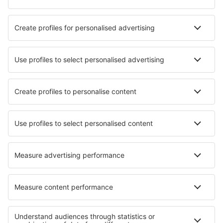
Hotely in Chuí
Hotely v Uberlândii
Nejlepší hotely - města
Hotely in Épaignes
Hotely in Ponteland
Hotely in Godinne
Hotely in Santa Maria di Galeria
Hotely in Zarnowiec
Hotely in Wohlmirstedt
Hotely in Ossuccio
Hotely in Sesto Calende
Hotely in Bitola
Hotely in Sorel
Nejlepší hotely - regiony
Hotely na Copacabaně
Hotely v Ipanemě
Hotely ve Fernando de Noronha
Hotely ve Florianópolisu