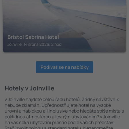
Bristol Sabrina Hotel
Joinville, 14 srpna 2026, 2 noci
Podívat se na nabídky
Hotely v Joinville
v Joinville najdete celou řadu hotelů. Žádný návštěvník
nebude zklamán. Upřednostňujete hotel na vysoké
úrovni a nabídkou all inclusive nebo hledáte spíše místa s
poklidnou atmosférou a levným ubytováním? v Joinville
na vás čeká ubytování přesně podle vašich představ!
Stačí zvolit polohu a standard hotelu. Nezapomeňte