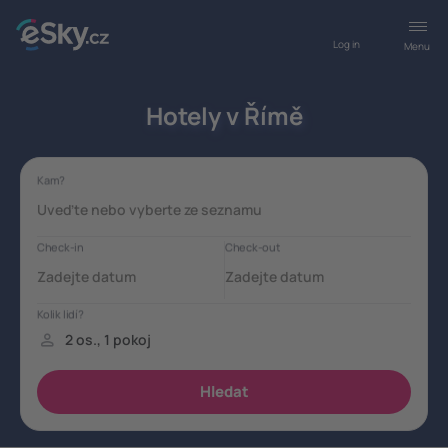
Log in
Menu
Hotely v Římě