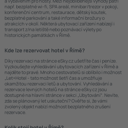
a vybavením pro hosty. Mezi nejoblíbenější výhody patří
např. bezplatné wi-fi, SPA areál, minibar/trezor v pokoji,
konferenční centrum, restaurace, dětský koutek,
bezplatné parkování a také informační brožury o
atrakcích v okolí. Některá ubytovací zařízení nabízejí i
transport z/na letiště nebo poznávací výlety po
historických památkách v Římě.
Kde lze rezervovat hotel v Římě?
Díky rezervaci na stránce eSky.cz ušetříte čas i peníze.
Vyzkoušejte vyhledávání ubytovacích zařízení v Římě a
najděte to pravé. Mnoho cestovatelů si oblíbilo i možnost
„Let+Hotel - tato možnost šetří čas a umožňuje
okamžitou rezervaci letů a ubytování. Vyhledávání a
rezervace levných hotelů na stránce eSky.cz jsou
dostupné na hlavní stránce v sekci „Ubytování“. Nevíte,
zda se plánovaný let uskuteční? Ověřte si, že vámi
zvolený objekt nabízí možnost bezplatného zrušení
rezervace.
Kolik stojí hotel v Římě?