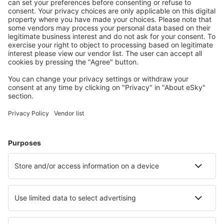
S námi ušetříte
Atraktivní ceny a speciální nabídky pro přihlášené
uživatele.
Ubytování dle vašeho gusta
Vyberte si z více než 1.3 milionu zařízení: hotelů,
apartmánů, chat a dalších.
Nejvyhledávanější hotely uživateli eSky
Hotely v Itálii - Oblíbená města
Hotely v Miláně
Hotely v Benátkách
Hotely v Palermu
Hotely v Neapoli
Hotely ve Florencii
Hotely in Salve
Hotely v Cagliari
Hotely in Gaeta
Hotely v Turíně
Hotely in Bibione