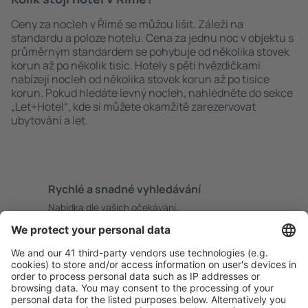
Ceny za nocleh v Římě se můžou lišit. Záleží na
standardu a poloze hotelu. Cena za jednu noc v objektu s
průměrným standardem se pohybuje od několika stovek
korun až po několik tisíc. Hotely s pěti hvězdičkami
nabízejí nocleh od několika stovek korun až po tisíce
korun. Pokud hledáte levný nocleh, nahlédněte do sekce
„Let+Hotel“, kde si můžete okamžitě zarezervovat
ubytování a let.
Rychlé a snadné vyhledávání
Nabídka dle vašich očekávání.
Pečlivé plánování
Bezproblémová rezervace s možností bezplatného
zrušení.