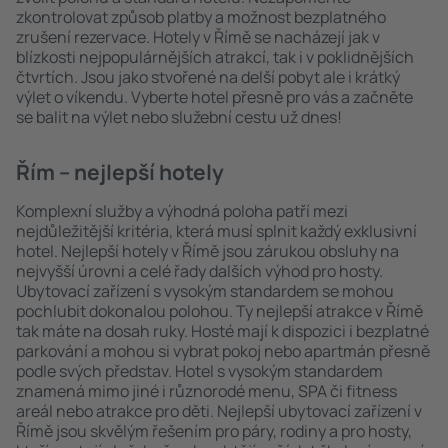
zkontrolovat způsob platby a možnost bezplatného
zrušení rezervace. Hotely v Římě se nacházejí jak v
blízkosti nejpopulárnějších atrakcí, tak i v poklidnějších
čtvrtích. Jsou jako stvořené na delší pobyt ale i krátký
výlet o víkendu. Vyberte hotel přesně pro vás a začněte
se balit na výlet nebo služební cestu už dnes!
Řím – nejlepší hotely
Komplexní služby a výhodná poloha patří mezi
nejdůležitější kritéria, která musí splnit každý exklusivní
hotel. Nejlepší hotely v Římě jsou zárukou obsluhy na
nejvyšší úrovni a celé řady dalších výhod pro hosty.
Ubytovací zařízení s vysokým standardem se mohou
pochlubit dokonalou polohou. Ty nejlepší atrakce v Římě
tak máte na dosah ruky. Hosté mají k dispozici i bezplatné
parkování a mohou si vybrat pokoj nebo apartmán přesně
podle svých představ. Hotel s vysokým standardem
znamená mimo jiné i různorodé menu, SPA či fitness
areál nebo atrakce pro děti. Nejlepší ubytovací zařízení v
Římě jsou skvělým řešením pro páry, rodiny a pro hosty,