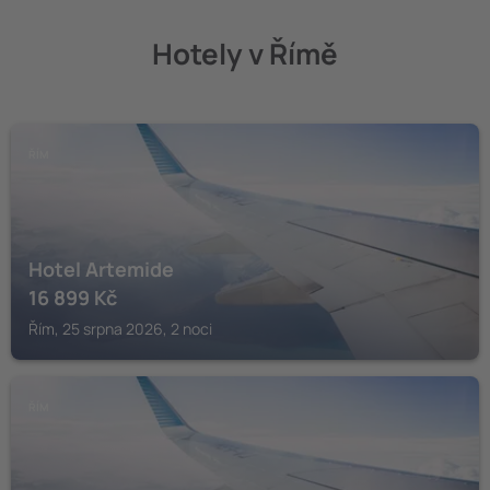
Hotely v Římě
ŘÍM
Hotel Artemide
16 899
Kč
Řím, 25 srpna 2026, 2 noci
ŘÍM