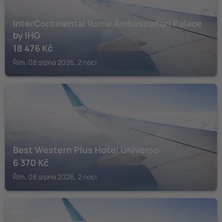
InterContinental Rome Ambasciatori Palace
by IHG
18 476
Kč
Řím, 08 srpna 2026, 2 noci
ŘÍM
Best Western Plus Hotel Universo
6 370
Kč
Řím, 08 srpna 2026, 2 noci
ŘÍM