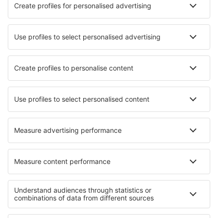
Nejlepší hotely - města
Hotely in Bastrop
Hotely Koloreino
Hotely in Vranyantsi
Hotely in Zaczernie
Hotely in Cazeneuve-Montaut
Hotely in Azóia
Hotely in Costas
Hotely in Mercedes
Hotely in Les Lecques
Hotely in Crystal Beach
Nejlepší hotely - regiony
Hotely ve Val di Fassa
Hotely in Lombardy
Hotely in Italian Alps
Hotely in Capri Island
Hotely ve Val Rendena
Hotely na Egejské riviéře