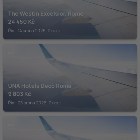
The Westin Excelsior, Rome
24 450
Kč
Řím, 14 srpna 2026, 2 noci
ŘÍM
UNA Hotels Decò Roma
9 803
Kč
Řím, 25 srpna 2026, 2 noci
ŘÍM