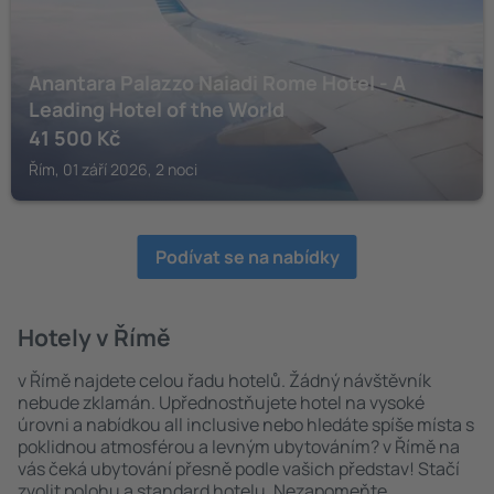
Anantara Palazzo Naiadi Rome Hotel - A
Leading Hotel of the World
41 500
Kč
Řím, 01 září 2026, 2 noci
Podívat se na nabídky
Hotely v Římě
v Římě najdete celou řadu hotelů. Žádný návštěvník
nebude zklamán. Upřednostňujete hotel na vysoké
úrovni a nabídkou all inclusive nebo hledáte spíše místa s
poklidnou atmosférou a levným ubytováním? v Římě na
vás čeká ubytování přesně podle vašich představ! Stačí
zvolit polohu a standard hotelu. Nezapomeňte