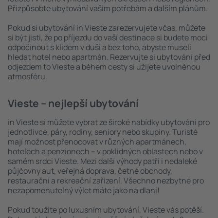
Přizpůsobte ubytování vašim potřebám a dalším plánům.
Pokud si ubytování in Vieste zarezervujete včas, můžete
si být jisti, že po příjezdu do vaší destinace si budete moci
odpočinout s klidem v duši a bez toho, abyste museli
hledat hotel nebo apartmán. Rezervujte si ubytování před
odjezdem to Vieste a během cesty si užijete uvolněnou
atmosféru.
Vieste – nejlepší ubytování
in Vieste si můžete vybrat ze široké nabídky ubytování pro
jednotlivce, páry, rodiny, seniory nebo skupiny. Turisté
mají možnost přenocovat v různých apartmánech,
hotelech a penzionech – v poklidných oblastech nebo v
samém srdci Vieste. Mezi další výhody patří i nedaleké
půjčovny aut, veřejná doprava, četné obchody,
restaurační a rekreační zařízení. Všechno nezbytné pro
nezapomenutelný výlet máte jako na dlani!
Pokud toužíte po luxusním ubytování, Vieste vás potěší.