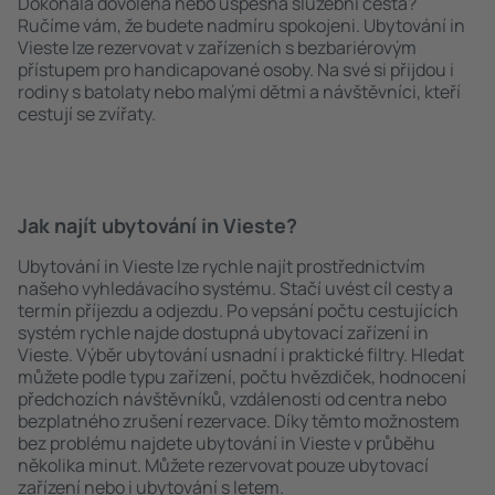
Dokonalá dovolená nebo úspěšná služební cesta?
Ručíme vám, že budete nadmíru spokojeni. Ubytování in
Vieste lze rezervovat v zařízeních s bezbariérovým
přístupem pro handicapované osoby. Na své si přijdou i
rodiny s batolaty nebo malými dětmi a návštěvníci, kteří
cestují se zvířaty.
Jak najít ubytování in Vieste?
Ubytování in Vieste lze rychle najít prostřednictvím
našeho vyhledávacího systému. Stačí uvést cíl cesty a
termín příjezdu a odjezdu. Po vepsání počtu cestujících
systém rychle najde dostupná ubytovací zařízení in
Vieste. Výběr ubytování usnadní i praktické filtry. Hledat
můžete podle typu zařízení, počtu hvězdiček, hodnocení
předchozích návštěvníků, vzdálenosti od centra nebo
bezplatného zrušení rezervace. Díky těmto možnostem
bez problému najdete ubytování in Vieste v průběhu
několika minut. Můžete rezervovat pouze ubytovací
zařízení nebo i ubytování s letem.