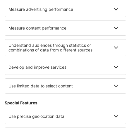
Nejlepší ubytování - regiony
Ubytování in Lombardy
Ubytování v Apulii
Ubytování in Italy - ski
Ubytování in Capri Island
Ubytování v Kalábrii
Ubytování v Nicosii Region
Ubytování v Srbsku
Ubytování in Kenai Fjords National Park
Ubytování v Horních Taurech
Ubytování ve West Grand Bahama