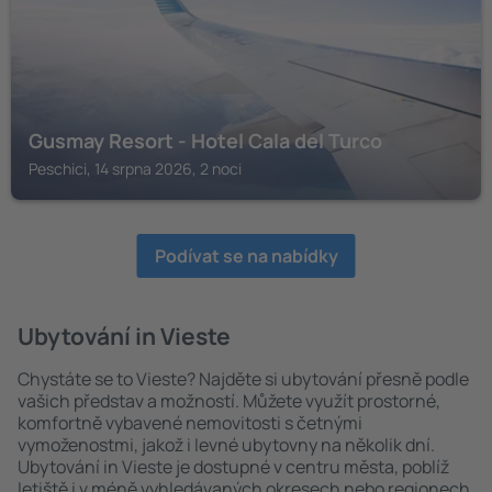
Gusmay Resort - Hotel Cala del Turco
Peschici, 14 srpna 2026, 2 noci
Podívat se na nabídky
Ubytování in Vieste
Chystáte se to Vieste? Najděte si ubytování přesně podle
vašich představ a možností. Můžete využít prostorné,
komfortně vybavené nemovitosti s četnými
vymoženostmi, jakož i levné ubytovny na několik dní.
Ubytování in Vieste je dostupné v centru města, poblíž
letiště i v méně vyhledávaných okresech nebo regionech.