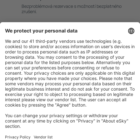
Bezproblémová rezervace s možností bezplatného
zrušení.
S námi ušetříte
Atraktivní ceny a speciální nabídky pro přihlášené
uživatele.
Ubytování dle vašeho gusta
Vyberte si z více než 1.3 milionu zařízení: hotelů,
apartmánů, chat a dalších.
Uživateli eSky nejčastěji hledané ubytování
Ubytování v Itálii - Oblíbená města
Ubytování ve Florencii
Ubytování v Miláně
Ubytování v Neapoli
Ubytování v Římě