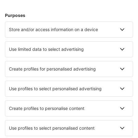
Ubytování v Palermu
Ubytování in Polignano a Mare
Ubytování in Loiri Porto San Paolo
Ubytování in L'Aquila
Ubytování in Capri Island
Ubytování in Lerici
Nejlepší ubytování - města
Ubytování in Koh Mook
Ubytování in Kluki
Ubytování in Matondoni
Ubytování in Lamesa
Ubytování in Saints Constantine and Helena
Ubytování in Capriasca
Ubytování in Rodi
Ubytování in Mandawa
Ubytování in Bang Thong
Ubytování in Pleine-Selve