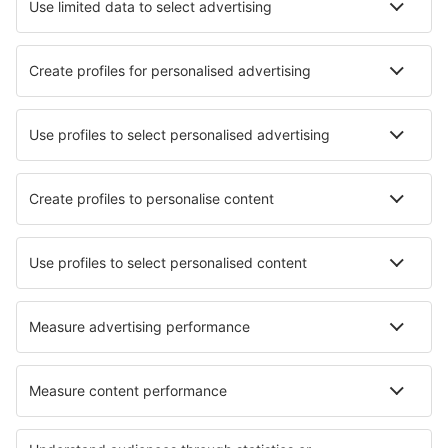
Nejlepší hotely - města
Hotely in Castejon de Sos
Hotely in Salmchâteau
Hotely in Noirefontaine
Hotely in Sas van Gent
Hotely in Grammatikó
Hotely in Rekowo
Hotely in El Porvenir
Hotely in Savelli
Hotely in Alliston
Hotely in Jäneda
Nejlepší hotely - regiony
Hotely ve Florianópolisu
Hotely na Copacabaně
Hotely v oblasti Iguazú
Hotely v Praia do Forte
Hotely v Ipanemě
Hotely na Sardinii
Hotely v Western Transdanubia