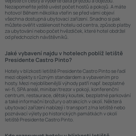
vepište cíl cesty a vyberte data příjezdu a odjezdu.
Nezapomeňte ještě uvést počet hostů a pokojů. A máte
hotovo! Během několika vteřin se před vámi objeví
všechna dostupná ubytovací zařízení. Snadno si pak
můžete ověřit vzdálenost hotelu od centra, způsob platby
za ubytování nebo počet hvězdiček, které hotel obdržel
od předchozích návštěvníků.
Jaké vybavení najdu v hotelech poblíž letiště
Presidente Castro Pinto?
Hotely v blízkosti letiště Presidente Castro Pinto se řadí
mezi objekty s různým standardem a vybavením pro
hosty. Mezi nejoblíbenější výhody patří např. bezplatné
wi-fi, SPA areál, minibar/trezor v pokoji, konferenční
centrum, restaurace, dětský koutek, bezplatné parkování
a také informační brožury o atrakcích v okolí. Některá
ubytovací zařízení nabízejí i transport z/na letiště nebo
poznávací výlety po historických památkách v okolí
letiště Presidente Castro Pinto.
Kde rezervovat hotely v blízkosti letiště