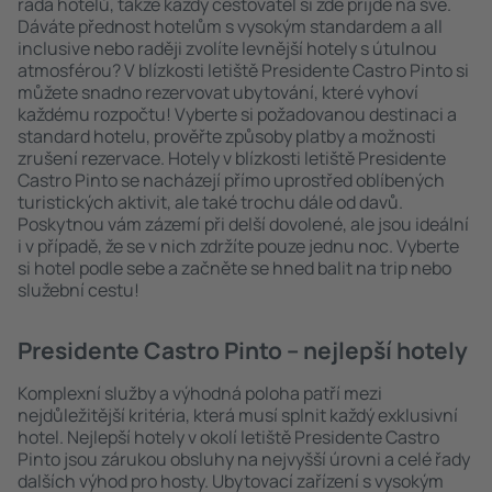
řada hotelů, takže každý cestovatel si zde přijde na své.
Dáváte přednost hotelům s vysokým standardem a all
inclusive nebo raději zvolíte levnější hotely s útulnou
atmosférou? V blízkosti letiště Presidente Castro Pinto si
můžete snadno rezervovat ubytování, které vyhoví
každému rozpočtu! Vyberte si požadovanou destinaci a
standard hotelu, prověřte způsoby platby a možnosti
zrušení rezervace. Hotely v blízkosti letiště Presidente
Castro Pinto se nacházejí přímo uprostřed oblíbených
turistických aktivit, ale také trochu dále od davů.
Poskytnou vám zázemí při delší dovolené, ale jsou ideální
i v případě, že se v nich zdržíte pouze jednu noc. Vyberte
si hotel podle sebe a začněte se hned balit na trip nebo
služební cestu!
Presidente Castro Pinto – nejlepší hotely
Komplexní služby a výhodná poloha patří mezi
nejdůležitější kritéria, která musí splnit každý exklusivní
hotel. Nejlepší hotely v okolí letiště Presidente Castro
Pinto jsou zárukou obsluhy na nejvyšší úrovni a celé řady
dalších výhod pro hosty. Ubytovací zařízení s vysokým