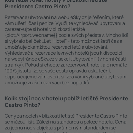
Presidente Castro Pinto?
Rezervace ubytování na webu eSky.cz je řešením, které
vám ušetří čas i peníze. Využijte vyhledávač ubytování a
zarezervujte si hotel v blízkosti letiště
{dict:Airport.webname}} podle svých představ. Mnoho lidí
si vybralo balíček „Let+Hotel” - tato možnost šetří čas a
umožňuje okamžitou rezervaci letů a ubytování.
Vyhledávač a rezervace levných hotelů jsou k dispozici
na webstránce eSky.cz v sekci „Ubytování“ (v horní části
stránky). Pokud si chcete zarezervovat hotel, ale nemáte
100% jistotu, že se vaše cesta opravdu uskuteční,
doporučujeme vám ověřit si, zda vámi vybrané ubytování
umožňuje zrušit rezervaci bez poplatků.
Kolik stojí noc v hotelu poblíž letiště Presidente
Castro Pinto?
Ceny za nocleh v blízkosti letiště Presidente Castro Pinto
se můžou lišit. Záleží na standardu a poloze hotelu. Cena
za jednu noc v objektu s průměrným standardem se