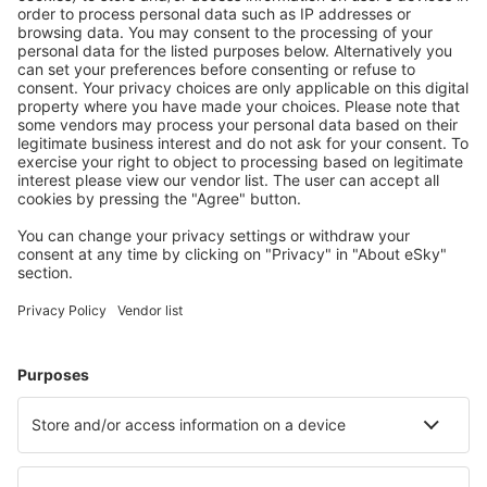
Ubytování dle vašeho gusta
Vyberte si z více než 1.3 milionu zařízení: hotelů,
apartmánů, chat a dalších.
Nejvyhledávanější hotely podle uživatelů eSky
Hotely v Brazílii - Oblíbená města
Hotely v Belému
Hotely ve Florianopolis
Hotely v Sao Paulu
Hotely v Rio de Janeiru
Hotely v Cabo Frio
Hotely in Trairi
Hotely v Jijoca de Jericoacoara
Hotely in Cunha
Hotely v Santaremu
Hotely in Caraíva