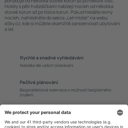
pohybuje od několika stovek korun až po několik tisíc.
Hotely s pěti hvězdičkami nabízejí nocleh od několika
stovek korun až po tisíce korun. Pokud hledáte levný
nocleh, nahlédněte do sekce „Let+Hotel“ na webu
eSky.cz, kde si můžete okamžitě zarezervovat ubytování
a let.
Rychlé a snadné vyhledávání
Nabídka dle vašich očekávání.
Pečlivé plánování
Bezproblémová rezervace s možností bezplatného
zrušení.
S námi ušetříte
Atraktivní ceny a speciální nabídky pro přihlášené
uživatele.