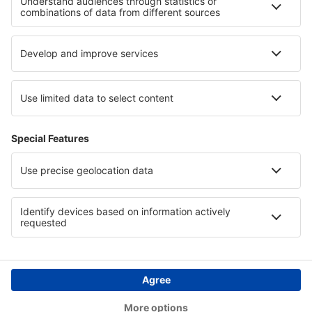
Hotely v Garmisch-Partenkirchenu
Hotely v Národní park Sør-Spitsbergen
Hotely v Lodžském vojvodství