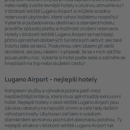
nebo raději zvolíte levnější hotely s útulnou atmosférou?
V blízkosti letiště Lugano Airport si můžete snadno
rezervovat ubytování, které vyhoví každému rozpočtu!
Vyberte si požadovanou destinaci a standard hotelu,
prověřte způsoby platby a možnosti zrušení rezervace.
Hotely v blízkosti letiště Lugano Airport se nacházejí
přímo uprostřed oblíbených turistických aktivit, ale také
trochu dále od davů. Poskytnou vám zázemí při delší
dovolené, ale jsou ideální i v případě, že se v nich zdržíte
pouze jednu noc. Vyberte si hotel podle sebe a začněte se
hned balit na trip nebo služební cestu!
Lugano Airport – nejlepší hotely
Komplexní služby a výhodná poloha patří mezi
nejdůležitější kritéria, která musí splnit každý exklusivní
hotel. Nejlepší hotely v okolí letiště Lugano Airport jsou
zárukou obsluhy na nejvyšší úrovni a celé řady dalších
výhod pro hosty. Ubytovací zařízení s vysokým
standardem se mohou pochlubit dokonalou polohou. Ty
nejlepší atrakce v blízkosti letiště Lugano Airport tak