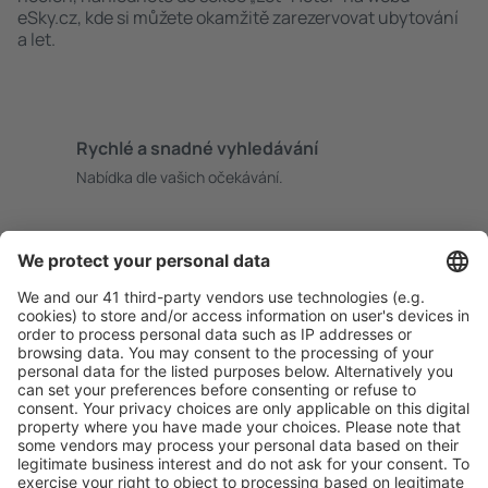
eSky.cz, kde si můžete okamžitě zarezervovat ubytování
a let.
Rychlé a snadné vyhledávání
Nabídka dle vašich očekávání.
Pečlivé plánování
Bezproblémová rezervace s možností bezplatného
zrušení.
S námi ušetříte
Atraktivní ceny a speciální nabídky pro přihlášené
uživatele.
Ubytování dle vašeho gusta
Vyberte si z více než 1.3 milionu zařízení: hotelů,