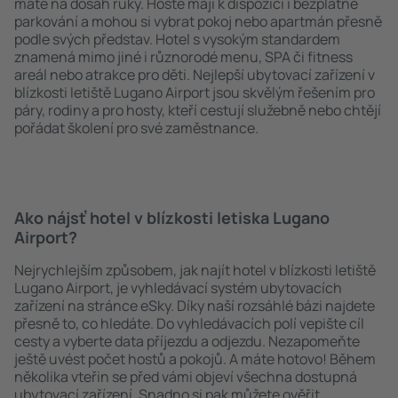
máte na dosah ruky. Hosté mají k dispozici i bezplatné
parkování a mohou si vybrat pokoj nebo apartmán přesně
podle svých představ. Hotel s vysokým standardem
znamená mimo jiné i různorodé menu, SPA či fitness
areál nebo atrakce pro děti. Nejlepší ubytovací zařízení v
blízkosti letiště Lugano Airport jsou skvělým řešením pro
páry, rodiny a pro hosty, kteří cestují služebně nebo chtějí
pořádat školení pro své zaměstnance.
Ako nájsť hotel v blízkosti letiska Lugano
Airport?
Nejrychlejším způsobem, jak najít hotel v blízkosti letiště
Lugano Airport, je vyhledávací systém ubytovacích
zařízení na stránce eSky. Díky naší rozsáhlé bázi najdete
přesně to, co hledáte. Do vyhledávacích polí vepište cíl
cesty a vyberte data příjezdu a odjezdu. Nezapomeňte
ještě uvést počet hostů a pokojů. A máte hotovo! Během
několika vteřin se před vámi objeví všechna dostupná
ubytovací zařízení. Snadno si pak můžete ověřit