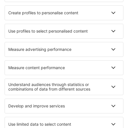
Hotely in Pont-à-Marcq
Hotely in Antigonish
Hotely in Bubbenhall
Hotely in Simeri
Hotely in Quimixto
Hotely in Kurpaty
Hotely in Santa Fe
Hotely in Avintes
Nejlepší hotely - regiony
Hotely ve Svatém Mořici
Hotely v Swiss Alps
Hotely na Jungfrau
Hotely v Saas-Fee
Hotely ve Švýcarsku
Hotely na São Miguel
Hotely na ostrově Malta
Hotely ve Famagustě Region
Hotely v Pieninský národní park
Hotely v jižní Dalmácii