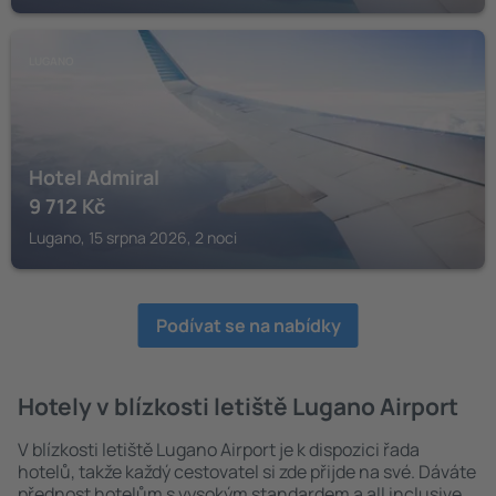
LUGANO
Hotel Admiral
9 712
Kč
Lugano, 15 srpna 2026, 2 noci
Podívat se na nabídky
Hotely v blízkosti letiště Lugano Airport
V blízkosti letiště Lugano Airport je k dispozici řada
hotelů, takže každý cestovatel si zde přijde na své. Dáváte
přednost hotelům s vysokým standardem a all inclusive