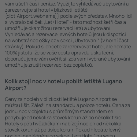
vám ušetří čas i peníze. Využijte vyhledávač ubytování a
zarezervujte si hotel v blízkosti letiště
{dict:Airport.webname}} podle svých představ. Mnoho lidí
si vybralo balíček „Let+Hotel” - tato možnost šetří čas a
umožňuje okamžitou rezervaci letů a ubytování.
Vyhledávač a rezervace levných hotelů jsou k dispozici
na webstránce eSky.cz v sekci „Ubytování“ (v horní části
stránky). Pokud si chcete zarezervovat hotel, ale nemáte
100% jistotu, že se vaše cesta opravdu uskuteční,
doporučujeme vám ověřit si, zda vámi vybrané ubytování
umožňuje zrušit rezervaci bez poplatků.
Kolik stojí noc v hotelu poblíž letiště Lugano
Airport?
Ceny za nocleh v blízkosti letiště Lugano Airport se
můžou lišit. Záleží na standardu a poloze hotelu. Cena za
jednu noc v objektu s průměrným standardem se
pohybuje od několika stovek korun až po několik tisíc.
Hotely s pěti hvězdičkami nabízejí nocleh od několika
stovek korun až po tisíce korun. Pokud hledáte levný
nocleh, nahlédněte do sekce „Let+Hotel“ na webu