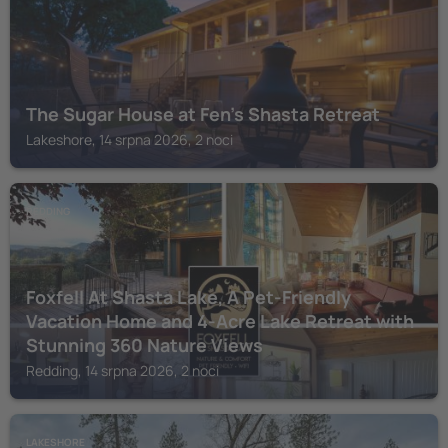
The Sugar House at Fen's Shasta Retreat
Lakeshore, 14 srpna 2026, 2 noci
REDDING
Foxfell At Shasta Lake, A Pet-Friendly
Vacation Home and 4-Acre Lake Retreat with
Stunning 360 Nature Views
Redding, 14 srpna 2026, 2 noci
LAKESHORE