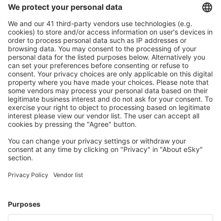
zrušení.
S námi ušetříte
Atraktivní ceny a speciální nabídky pro přihlášené
uživatele.
Ubytování dle vašeho gusta
Vyberte si z více než 1.3 milionu zařízení: hotelů,
apartmánů, chat a dalších.
Uživateli eSky nejčastěji hledané ubytování
Ubytování ve Spojených státech amerických - Oblíbená
města
Ubytování in Davenport
Ubytování in Kissimmee
Ubytování in Panama City Beach
Ubytování v Myrtle Beach