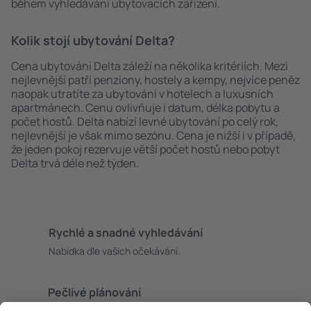
během vyhledávání ubytovacích zařízení.
Kolik stojí ubytování Delta?
Cena ubytování Delta záleží na několika kritériích. Mezi
nejlevnější patří penziony, hostely a kempy, nejvíce peněz
naopak utratíte za ubytování v hotelech a luxusních
apartmánech. Cenu ovlivňuje i datum, délka pobytu a
počet hostů. Delta nabízí levné ubytování po celý rok,
nejlevnější je však mimo sezónu. Cena je nižší i v případě,
že jeden pokoj rezervuje větší počet hostů nebo pobyt
Delta trvá déle než týden.
Rychlé a snadné vyhledávání
Nabídka dle vašich očekávání.
Pečlivé plánování
Bezproblémová rezervace s možností bezplatného