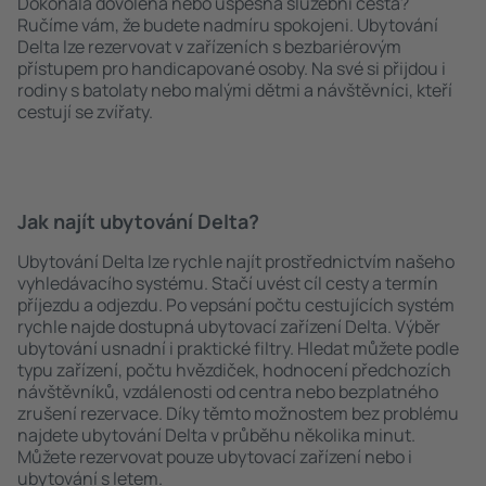
Dokonalá dovolená nebo úspěšná služební cesta?
Ručíme vám, že budete nadmíru spokojeni. Ubytování
Delta lze rezervovat v zařízeních s bezbariérovým
přístupem pro handicapované osoby. Na své si přijdou i
rodiny s batolaty nebo malými dětmi a návštěvníci, kteří
cestují se zvířaty.
Jak najít ubytování Delta?
Ubytování Delta lze rychle najít prostřednictvím našeho
vyhledávacího systému. Stačí uvést cíl cesty a termín
příjezdu a odjezdu. Po vepsání počtu cestujících systém
rychle najde dostupná ubytovací zařízení Delta. Výběr
ubytování usnadní i praktické filtry. Hledat můžete podle
typu zařízení, počtu hvězdiček, hodnocení předchozích
návštěvníků, vzdálenosti od centra nebo bezplatného
zrušení rezervace. Díky těmto možnostem bez problému
najdete ubytování Delta v průběhu několika minut.
Můžete rezervovat pouze ubytovací zařízení nebo i
ubytování s letem.