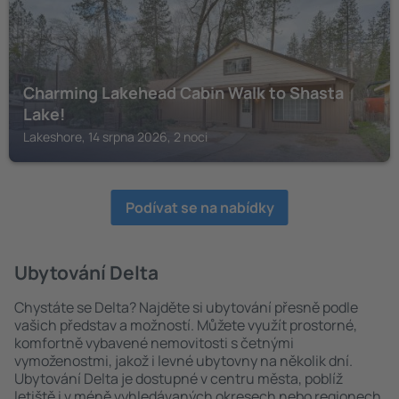
Charming Lakehead Cabin Walk to Shasta
Lake!
Lakeshore, 14 srpna 2026, 2 noci
Podívat se na nabídky
Ubytování Delta
Chystáte se Delta? Najděte si ubytování přesně podle
vašich představ a možností. Můžete využít prostorné,
komfortně vybavené nemovitosti s četnými
vymoženostmi, jakož i levné ubytovny na několik dní.
Ubytování Delta je dostupné v centru města, poblíž
letiště i v méně vyhledávaných okresech nebo regionech.