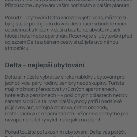
Přizpůsobte ubytování vašim potřebám a dalším plánům.
Pokud si ubytování Delta zarezervujete včas, můžete si
být jisti, že po příjezdu do vaší destinace si budete moci
odpočinout s klidem v duši a bez toho, abyste museli
hledat hotel nebo apartmán. Rezervujte si ubytování před
odjezdem Delta a během cesty si užijete uvolněnou
atmosféru.
Delta – nejlepší ubytování
Delta si můžete vybrat ze široké nabídky ubytování pro
jednotlivce, páry, rodiny, seniory nebo skupiny. Turisté
mají možnost přenocovat v různých apartmánech,
hotelech a penzionech – v poklidných oblastech nebo v
samém srdci Delta. Mezi další výhody patří i nedaleké
půjčovny aut, veřejná doprava, četné obchody,
restaurační a rekreační zařízení. Všechno nezbytné pro
nezapomenutelný výlet máte jako na dlani!
Pokud toužíte po luxusním ubytování, Delta vás potěší.