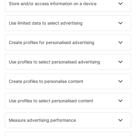
Ubytování in Sevierville
Ubytování v Charlestonu
Ubytování in Killington
Ubytování in Oakland
Ubytování in Cape May
Ubytování v Columbusu
Nejlepší ubytování - města
Ubytování in Arachova
Ubytování in Latrape
Ubytování in Giesen
Ubytování in SantʼEgidio
Ubytování in Ashwell
Ubytování in Pontepetri
Ubytování in Elz
Ubytování in Jinshan
Ubytování in Brunflo
Ubytování in Akaigawa
Nejlepší ubytování - regiony