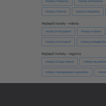
Hotely v Palermu
Hotely ve Florencii
Hotely v Parmě
Hotely in Rosolina
Nejlepší hotely - města
Hotely in Picassent
Hotely in Yaren
Hotely in Kronstorf
Hotely in Majdal S
Nejlepší hotely - regiony
Hotely in Capri Island
Hotely na pobřež
Hotely v Malopolském vojvodství
Hotel