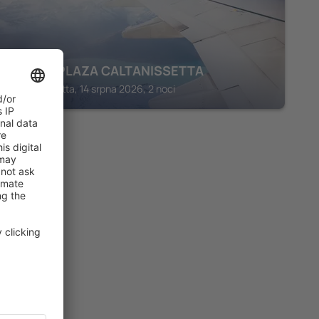
HOTEL PLAZA CALTANISSETTA
Caltanissetta, 14 srpna 2026, 2 noci