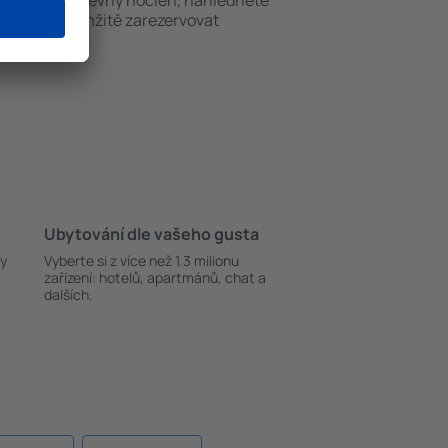
okud hledáte levný nocleh, nahlédněte
i můžete okamžitě zarezervovat
Ubytování dle vašeho gusta
ky
Vyberte si z více než 1.3 milionu
zařízení: hotelů, apartmánů, chat a
dalších.