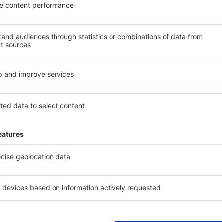
nez?
Jaké zařízení nabízí
el Case Martinez, je
Hotely Case Martinez se řad
ení na stránce eSky. Díky
vybavením pro hosty. Mezi ne
co hledáte. Do
bezplatné wi-fi, SPA areál, 
 vyberte data příjezdu a
centrum, restaurace, dětský
čet hostů a pokojů. A máte
informační brožury o atrakcí
d vámi objeví všechna
nabízejí i transport z/na let
si pak můžete ověřit
historických památkách Cas
platby za ubytování nebo
 od předchozích návštěvníků.
ase Martinez?
Kolik stojí hotel Ca
říte čas i peníze.
Ceny za nocleh Case Martine
 zařízení Case Martinez a
a poloze hotelu. Cena za je
i oblíbilo i možnost
standardem se pohybuje od n
a umožňuje okamžitou
tisíc. Hotely s pěti hvězdičk