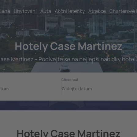
lená
Ubytování
Auta
Akční letenky
Atrakce
Charterové 
Hotely Case Martinez
ase Martinez - Podívejte se na nejlepší nabídky hotel
Hotely Case Martinez