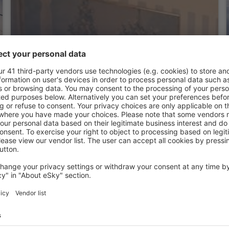
Hotel Plaza
Caltanissetta, 14 srpna 2026, 2 noci