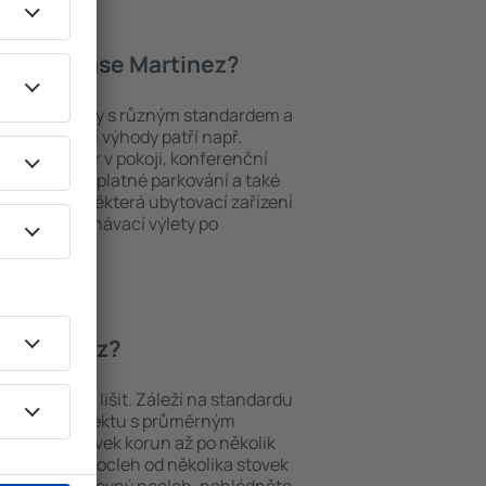
 hotely Case Martinez?
í mezi objekty s různým standardem a
joblíbenější výhody patří např.
minibar/trezor v pokoji, konferenční
 koutek, bezplatné parkování a také
ch v okolí. Některá ubytovací zařízení
iště nebo poznávací výlety po
e Martinez.
se Martinez?
z se můžou lišit. Záleží na standardu
dnu noc v objektu s průměrným
ěkolika stovek korun až po několik
ami nabízejí nocleh od několika stovek