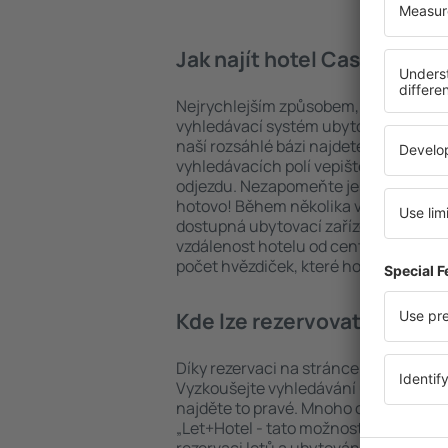
Jak najít hotel Case Marti
Nejrychlejším způsobem, jak najít hot
vyhledávací systém ubytovacích zaříz
naší rozsáhlé bázi najdete přesně to, 
vyhledávacích polí vepište cíl cesty a
odjezdu. Nezapomeňte ještě uvést po
hotovo! Během několika vteřin se pře
dostupná ubytovací zařízení. Snadno 
vzdálenost hotelu od centra, způsob 
počet hvězdiček, které hotel obdržel
Kde lze rezervovat hotel C
Díky rezervaci na stránce eSky.cz ušet
Vyzkoušejte vyhledávání ubytovacích
najděte to pravé. Mnoho cestovatelů s
„Let+Hotel - tato možnost šetří čas 