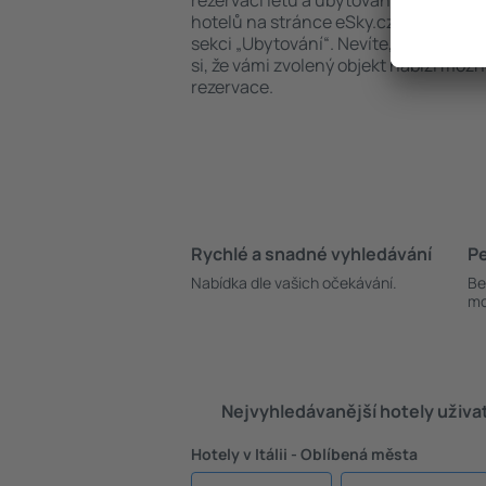
rezervaci letů a ubytování. Vyhledává
hotelů na stránce eSky.cz jsou dostu
sekci „Ubytování“. Nevíte, zda se plá
si, že vámi zvolený objekt nabízí mož
rezervace.
Rychlé a snadné vyhledávání
Pe
Nabídka dle vašich očekávání.
Be
mo
Nejvyhledávanější hotely uživa
Hotely v Itálii - Oblíbená města