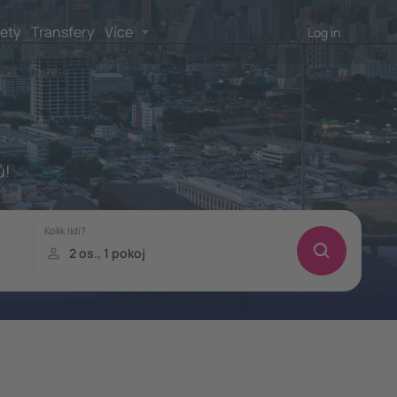
lety
Transfery
Více
Log in
ů!