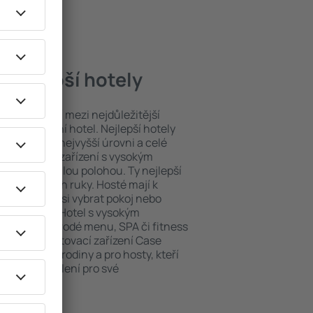
 nejlepší hotely
poloha patří mezi nejdůležitější
ždý exklusivní hotel. Nejlepší hotely
obsluhy na nejvyšší úrovni a celé
y. Ubytovací zařízení s vysokým
bit dokonalou polohou. Ty nejlepší
áte na dosah ruky. Hosté mají k
ání a mohou si vybrat pokoj nebo
h představ. Hotel s vysokým
né i různorodé menu, SPA či fitness
 Nejlepší ubytovací zařízení Case
m pro páry, rodiny a pro hosty, kteří
 pořádat školení pro své