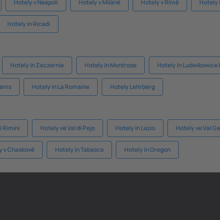
Hotely v Neapoli
Hotely v Miláně
Hotely v Římě
Hotely 
Hotely in Ricadi
Hotely in Zaczernie
Hotely in Montrose
Hotely in Ludwikowice 
hams
Hotely in La Romaine
Hotely Lehrberg
í Rimini
Hotely ve Val di Pejo
Hotely in Lazio
Hotely ve Val G
y v Chaskově
Hotely in Tabasco
Hotely in Oregon