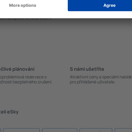
ní a rezervace levných
korun až po tisíce korun. P
pné na hlavní stránce v
do sekce „Let+Hotel“, kde s
novaný let uskuteční? Ověřte
ubytování a let.
nost bezplatného zrušení
člivé plánování
S námi ušetříte
zproblémová rezervace s
Atraktivní ceny a speciální nabíd
žností bezplatného zrušení.
pro přihlášené uživatele.
teli eSky