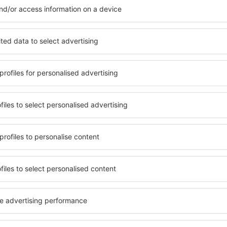
Zobrazit více hotelů Case Martinez
z
Case Martinez –
telů. Žádný návštěvník
Komplexní služby a výhodná 
el na vysoké úrovni a
kritéria, která musí splnit ka
píše místa s poklidnou
Case Martinez jsou zárukou 
se Martinez na vás čeká
řady dalších výhod pro host
v! Stačí zvolit polohu a
standardem se mohou pochlu
olovat způsob platby a
atrakce Case Martinez tak m
ce. Hotely Case Martinez se
dispozici i bezplatné parkov
ích atrakcí, tak i v
apartmán přesně podle svýc
ené na delší pobyt ale i
standardem znamená mimo ji
přesně pro vás a začněte se
areál nebo atrakce pro děti.
dnes!
Martinez jsou skvělým řešení
cestují služebně nebo chtějí
zaměstnance.