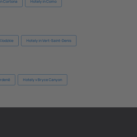
in Cortona
Hotely in Como
Klodzkie
Hotely in Vert-Saint-Denis
ardeně
Hotely v Bryce Canyon