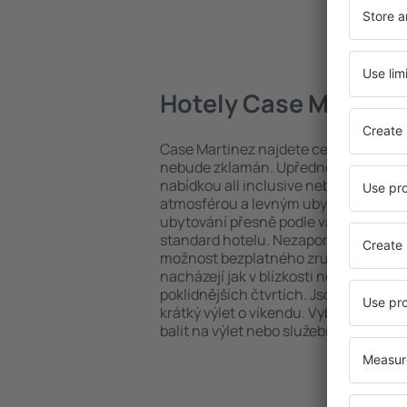
Hotely Case Martine
Case Martinez najdete celou řadu ho
nebude zklamán. Upřednostňujete hot
nabídkou all inclusive nebo hledáte s
atmosférou a levným ubytováním? Ca
ubytování přesně podle vašich předsta
standard hotelu. Nezapomeňte zkontr
možnost bezplatného zrušení rezerva
nacházejí jak v blízkosti nejpopulárnějš
poklidnějších čtvrtích. Jsou jako stvoř
krátký výlet o víkendu. Vyberte hotel 
balit na výlet nebo služební cestu už 