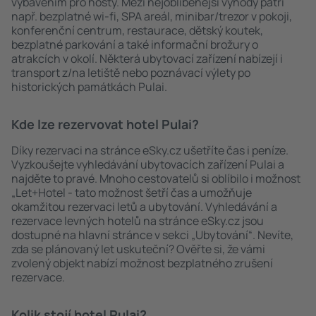
vybavením pro hosty. Mezi nejoblíbenější výhody patří
např. bezplatné wi-fi, SPA areál, minibar/trezor v pokoji,
konferenční centrum, restaurace, dětský koutek,
bezplatné parkování a také informační brožury o
atrakcích v okolí. Některá ubytovací zařízení nabízejí i
transport z/na letiště nebo poznávací výlety po
historických památkách Pulai.
Kde lze rezervovat hotel Pulai?
Díky rezervaci na stránce eSky.cz ušetříte čas i peníze.
Vyzkoušejte vyhledávání ubytovacích zařízení Pulai a
najděte to pravé. Mnoho cestovatelů si oblíbilo i možnost
„Let+Hotel - tato možnost šetří čas a umožňuje
okamžitou rezervaci letů a ubytování. Vyhledávání a
rezervace levných hotelů na stránce eSky.cz jsou
dostupné na hlavní stránce v sekci „Ubytování“. Nevíte,
zda se plánovaný let uskuteční? Ověřte si, že vámi
zvolený objekt nabízí možnost bezplatného zrušení
rezervace.
Kolik stojí hotel Pulai?