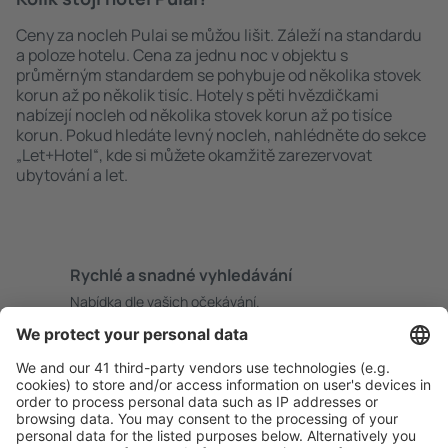
Ceny za nocleh Pulai se můžou lišit. Záleží na standardu
a poloze hotelu. Cena za jednu noc v objektu s
průměrným standardem se pohybuje od několika stovek
korun až po několik tisíc. Hotely s pěti hvězdičkami
nabízejí nocleh od několika stovek korun až po tisíce
korun. Pokud hledáte levný nocleh, nahlédněte do sekce
„Let+Hotel“, kde si můžete okamžitě zarezervovat
ubytování a let.
Rychlé a snadné vyhledávání
Nabídka dle vašich očekávání.
Pečlivé plánování
Bezproblémová rezervace s možností bezplatného
zrušení.