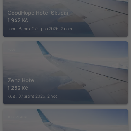
GoodHope Hotel Skudai
1 942
Kč
Johor Bahru, 07 srpna 2026, 2 noci
KULAI
Zenz Hotel
1 252
Kč
Kulai, 07 srpna 2026, 2 noci
JOHOR BAHRU