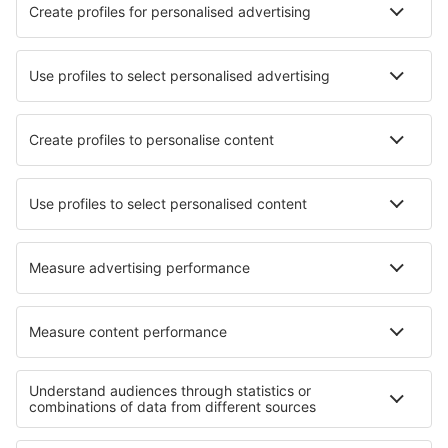
Hotely in Rawang
Hotely in Ulu Tiram
Nejlepší hotely - města
Hotely in Praia do Rosa
Hotely in Talavera de la Reina
Hotely in Nambucca Heads
Hotely in Bellport
Hotely in Padberg
Hotely in Tende
Hotely in Fridolfing
Hotely in Minas De Riotinto
Hotely in Marina di Gairo
Hotely in Alingsås
Nejlepší hotely - regiony
Hotely na Langkawi
Hotely in Malaysian Borneo
Hotely in Penang
Hotely on Tahiti