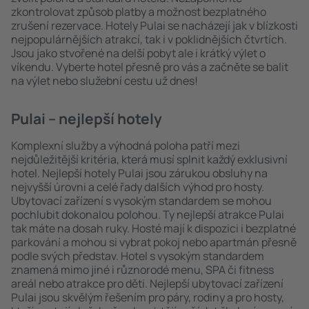
zkontrolovat způsob platby a možnost bezplatného
zrušení rezervace. Hotely Pulai se nacházejí jak v blízkosti
nejpopulárnějších atrakcí, tak i v poklidnějších čtvrtích.
Jsou jako stvořené na delší pobyt ale i krátký výlet o
víkendu. Vyberte hotel přesně pro vás a začněte se balit
na výlet nebo služební cestu už dnes!
Pulai – nejlepší hotely
Komplexní služby a výhodná poloha patří mezi
nejdůležitější kritéria, která musí splnit každý exklusivní
hotel. Nejlepší hotely Pulai jsou zárukou obsluhy na
nejvyšší úrovni a celé řady dalších výhod pro hosty.
Ubytovací zařízení s vysokým standardem se mohou
pochlubit dokonalou polohou. Ty nejlepší atrakce Pulai
tak máte na dosah ruky. Hosté mají k dispozici i bezplatné
parkování a mohou si vybrat pokoj nebo apartmán přesně
podle svých představ. Hotel s vysokým standardem
znamená mimo jiné i různorodé menu, SPA či fitness
areál nebo atrakce pro děti. Nejlepší ubytovací zařízení
Pulai jsou skvělým řešením pro páry, rodiny a pro hosty,