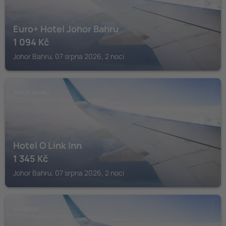
Euro+ Hotel Johor Bahru
1 094
Kč
Johor Bahru, 07 srpna 2026, 2 noci
JOHOR BAHRU
Hotel O Link Inn
1 345
Kč
Johor Bahru, 07 srpna 2026, 2 noci
SINGAPUR