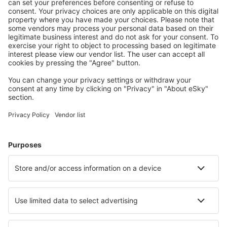
S námi ušetříte
Atraktivní ceny a speciální nabídky pro přihlášené
uživatele.
Ubytování dle vašeho gusta
Vyberte si z více než 1.3 milionu zařízení: hotelů,
apartmánů, chat a dalších.
Nejvyhledávanější hotely uživateli eSky
Hotely v Malajsii - Oblíbená města
Hotely v George Town
Hotely v Kuala Lumpur
Hotely v Ipohu
Hotely v Kota Kinabalu
Hotely v Johor Bahru
Hotely v Miri
Hotely in Sungai Lembing
Hotely in Kudat