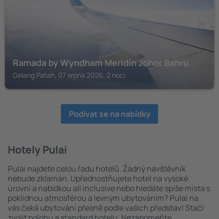
Ramada by Wyndham Meridin Johor Bahru
Gelang Patah, 07 srpna 2026, 2 noci
Podívat se na nabídky
Hotely Pulai
Pulai najdete celou řadu hotelů. Žádný návštěvník
nebude zklamán. Upřednostňujete hotel na vysoké
úrovni a nabídkou all inclusive nebo hledáte spíše místa s
poklidnou atmosférou a levným ubytováním? Pulai na
vás čeká ubytování přesně podle vašich představ! Stačí
zvolit polohu a standard hotelu. Nezapomeňte