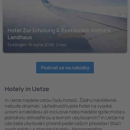
Hotel Zur Erholung & Restaurant Amme's
Landhaus
Eicklingen, 14 srpna 2026, 2 noci
Podívat se na nabídky
Hotely in Uetze
in Uetze najdete celou řadu hotelů. Žádný návštěvník
nebude zklamán. Upřednostňujete hotel na vysoké
úrovni a nabídkou all inclusive nebo hledáte spíše místa s
poklidnou atmosférou a levným ubytováním? in Uetze na
vás čeká ubytování přesně podle vašich představ! Stačí
zvolit polohu a standard hotelu. Nezapomeňte