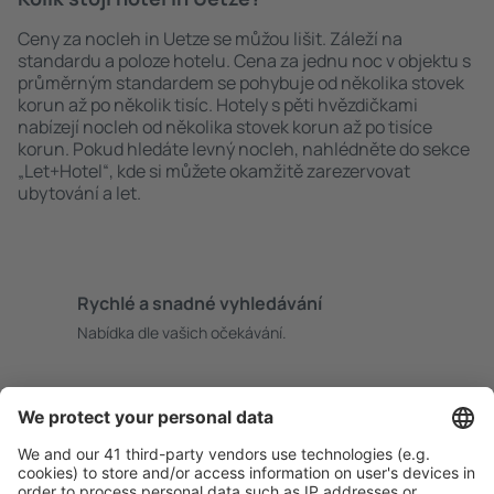
Ceny za nocleh in Uetze se můžou lišit. Záleží na
standardu a poloze hotelu. Cena za jednu noc v objektu s
průměrným standardem se pohybuje od několika stovek
korun až po několik tisíc. Hotely s pěti hvězdičkami
nabízejí nocleh od několika stovek korun až po tisíce
korun. Pokud hledáte levný nocleh, nahlédněte do sekce
„Let+Hotel“, kde si můžete okamžitě zarezervovat
ubytování a let.
Rychlé a snadné vyhledávání
Nabídka dle vašich očekávání.
Pečlivé plánování
Bezproblémová rezervace s možností bezplatného
zrušení.