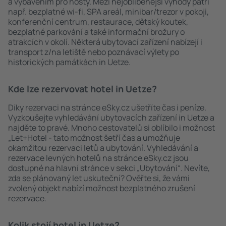
a vybavením pro hosty. Mezi nejoblíbenější výhody patří
např. bezplatné wi-fi, SPA areál, minibar/trezor v pokoji,
konferenční centrum, restaurace, dětský koutek,
bezplatné parkování a také informační brožury o
atrakcích v okolí. Některá ubytovací zařízení nabízejí i
transport z/na letiště nebo poznávací výlety po
historických památkách in Uetze.
Kde lze rezervovat hotel in Uetze?
Díky rezervaci na stránce eSky.cz ušetříte čas i peníze.
Vyzkoušejte vyhledávání ubytovacích zařízení in Uetze a
najděte to pravé. Mnoho cestovatelů si oblíbilo i možnost
„Let+Hotel - tato možnost šetří čas a umožňuje
okamžitou rezervaci letů a ubytování. Vyhledávání a
rezervace levných hotelů na stránce eSky.cz jsou
dostupné na hlavní stránce v sekci „Ubytování“. Nevíte,
zda se plánovaný let uskuteční? Ověřte si, že vámi
zvolený objekt nabízí možnost bezplatného zrušení
rezervace.
Kolik stojí hotel in Uetze?