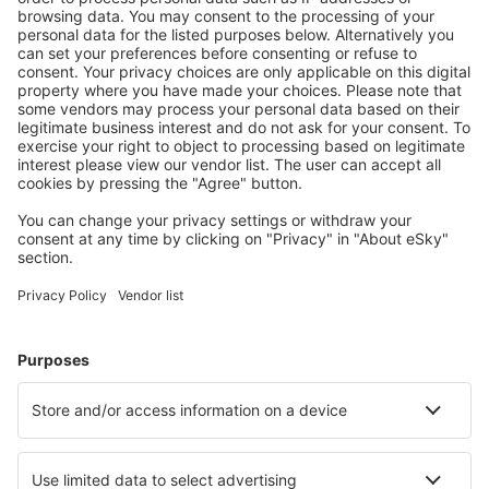
S námi ušetříte
Atraktivní ceny a speciální nabídky pro přihlášené
uživatele.
Ubytování dle vašeho gusta
Vyberte si z více než 1.3 milionu zařízení: hotelů,
apartmánů, chat a dalších.
Nejvyhledávanější hotely uživateli eSky
Hotely v Německu - Oblíbená města
Hotely v Heringsdorfu
Hotely Westerhever
Hotely ve Westerlandu
Hotely in Zingst
Hotely in Grömitz
Hotely in Ostseebad Nienhagen
Hotely in Waren
Hotely in Thale
Hotely in Plau am See