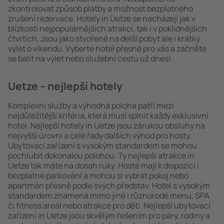
zkontrolovat způsob platby a možnost bezplatného
zrušení rezervace. Hotely in Uetze se nacházejí jak v
blízkosti nejpopulárnějších atrakcí, tak i v poklidnějších
čtvrtích. Jsou jako stvořené na delší pobyt ale i krátký
výlet o víkendu. Vyberte hotel přesně pro vás a začněte
se balit na výlet nebo služební cestu už dnes!
Uetze – nejlepší hotely
Komplexní služby a výhodná poloha patří mezi
nejdůležitější kritéria, která musí splnit každý exklusivní
hotel. Nejlepší hotely in Uetze jsou zárukou obsluhy na
nejvyšší úrovni a celé řady dalších výhod pro hosty.
Ubytovací zařízení s vysokým standardem se mohou
pochlubit dokonalou polohou. Ty nejlepší atrakce in
Uetze tak máte na dosah ruky. Hosté mají k dispozici i
bezplatné parkování a mohou si vybrat pokoj nebo
apartmán přesně podle svých představ. Hotel s vysokým
standardem znamená mimo jiné i různorodé menu, SPA
či fitness areál nebo atrakce pro děti. Nejlepší ubytovací
zařízení in Uetze jsou skvělým řešením pro páry, rodiny a