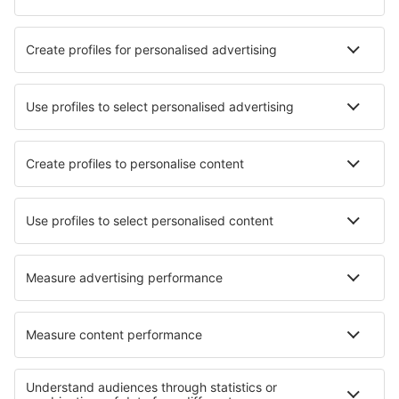
Hotely in Horumersiel
Nejlepší hotely - města
Hotely in Belcamp
Hotely v Habří
Hotely in Kliniska Wielkie
Hotely in Wonnerup
Hotely in San Firenze - Fonte Di Sala
Hotely in Avaray
Hotely in Penclawdd
Hotely Sark
Hotely in Tellaro
Hotely in Bellentre
Nejlepší hotely - regiony
Hotely in Saxon Switzerland
Hotely v Porýní-Falci
Hotely in Ore Mountains
Hotely in Harz