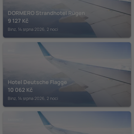
DORMERO Strandhotel Rügen
9 127
Kč
Binz, 14 srpna 2026, 2 noci
BINZ
Hotel Deutsche Flagge
10 062
Kč
Binz, 14 srpna 2026, 2 noci
SASSNITZ