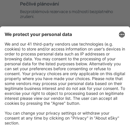
Pečlivé plánování
Bezproblémová rezervace s možností bezplatného
zrušení.
S námi ušetříte
Atraktivní ceny a speciální nabídky pro přihlášené
uživatele.
Ubytování dle vašeho gusta
Vyberte si z více než 1.3 milionu zařízení: hotelů,
apartmánů, chat a dalších.
Uživateli eSky nejčastěji hledané ubytování
Ubytování v Německu - Oblíbená města
Ubytování Westerhever
Ubytování in Grömitz
Ubytování ve Westerlandu
Ubytování in Zingst