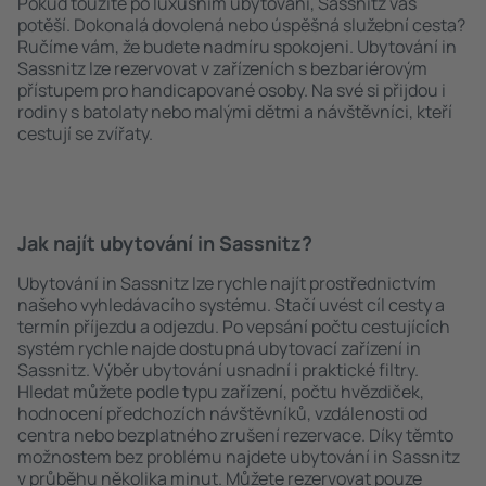
Pokud toužíte po luxusním ubytování, Sassnitz vás
potěší. Dokonalá dovolená nebo úspěšná služební cesta?
Ručíme vám, že budete nadmíru spokojeni. Ubytování in
Sassnitz lze rezervovat v zařízeních s bezbariérovým
přístupem pro handicapované osoby. Na své si přijdou i
rodiny s batolaty nebo malými dětmi a návštěvníci, kteří
cestují se zvířaty.
Jak najít ubytování in Sassnitz?
Ubytování in Sassnitz lze rychle najít prostřednictvím
našeho vyhledávacího systému. Stačí uvést cíl cesty a
termín příjezdu a odjezdu. Po vepsání počtu cestujících
systém rychle najde dostupná ubytovací zařízení in
Sassnitz. Výběr ubytování usnadní i praktické filtry.
Hledat můžete podle typu zařízení, počtu hvězdiček,
hodnocení předchozích návštěvníků, vzdálenosti od
centra nebo bezplatného zrušení rezervace. Díky těmto
možnostem bez problému najdete ubytování in Sassnitz
v průběhu několika minut. Můžete rezervovat pouze