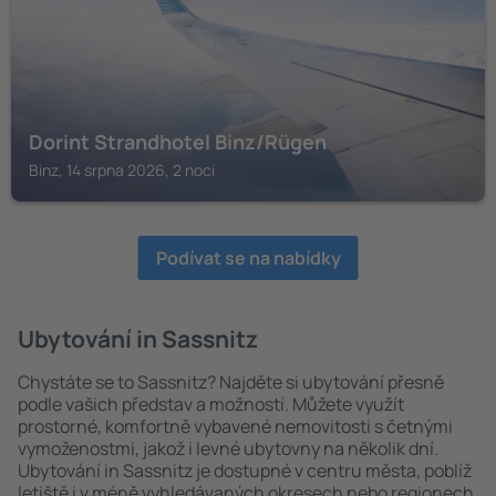
Dorint Strandhotel Binz/Rügen
Binz, 14 srpna 2026, 2 noci
Podívat se na nabídky
Ubytování in Sassnitz
Chystáte se to Sassnitz? Najděte si ubytování přesně
podle vašich představ a možností. Můžete využít
prostorné, komfortně vybavené nemovitosti s četnými
vymoženostmi, jakož i levné ubytovny na několik dní.
Ubytování in Sassnitz je dostupné v centru města, poblíž
letiště i v méně vyhledávaných okresech nebo regionech.