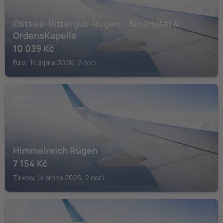
Ostsee-Rittergut-Rügen – BinzHotel &
OrdensKapelle
10 039
Kč
Binz, 14 srpna 2026, 2 noci
ZIRKOW
Himmelreich Rügen
7 154
Kč
Zirkow, 14 srpna 2026, 2 noci
BINZ