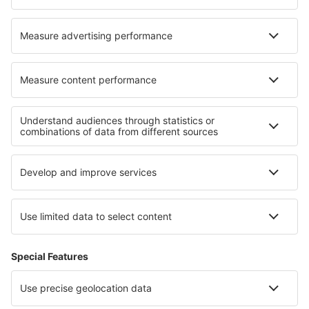
Nejlepší ubytování - regiony
Ubytování v Sasku
Ubytování in Bavarian Alps
Ubytování in Allgau
Ubytování v Garmisch-Partenkirchenu
Ubytování in Lake Constance
Ubytování na Bílém pobřeží
Ubytování v Střední Pováží
Ubytování ve Fernando de Noronha
Ubytování in Sandanski province
Ubytování v Maďarsku