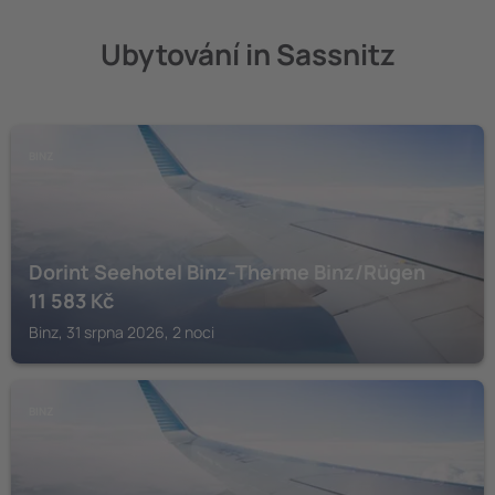
Ubytování in Sassnitz
BINZ
Dorint Seehotel Binz-Therme Binz/Rügen
11 583
Kč
Binz, 31 srpna 2026, 2 noci
BINZ