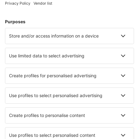
Ubytování v Heringsdorfu
Ubytování in Ostseebad Wustrow
Ubytování v Rostocku
Ubytování in Neustadt in Holstein
Ubytování in Vollerwiek
Ubytování in Timmendorfer Strand
Nejlepší ubytování - města
Ubytování v Huanucu
Ubytování in Cloyes-sur-le-Loir
Ubytování in Sankt Jakob in Defereggen
Ubytování in Red Hill South
Ubytování in Saint-Jean-Cap-Ferrat
Ubytování in Lugan
Ubytování Buczkowice
Ubytování in Macon
Ubytování in Balatonfoldvar
Ubytování in Ikhtiman