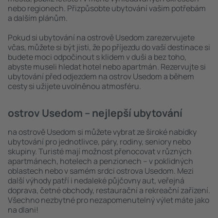
nebo regionech. Přizpůsobte ubytování vašim potřebám
a dalším plánům.
Pokud si ubytování na ostrově Usedom zarezervujete
včas, můžete si být jisti, že po příjezdu do vaší destinace si
budete moci odpočinout s klidem v duši a bez toho,
abyste museli hledat hotel nebo apartmán. Rezervujte si
ubytování před odjezdem na ostrov Usedom a během
cesty si užijete uvolněnou atmosféru.
ostrov Usedom – nejlepší ubytování
na ostrově Usedom si můžete vybrat ze široké nabídky
ubytování pro jednotlivce, páry, rodiny, seniory nebo
skupiny. Turisté mají možnost přenocovat v různých
apartmánech, hotelech a penzionech – v poklidných
oblastech nebo v samém srdci ostrova Usedom. Mezi
další výhody patří i nedaleké půjčovny aut, veřejná
doprava, četné obchody, restaurační a rekreační zařízení.
Všechno nezbytné pro nezapomenutelný výlet máte jako
na dlani!