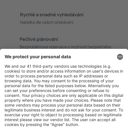
Rychlé a snadné vyhledávání
Nabídka dle vašich očekávání.
Pečlivé plánování
Bezproblémová rezervace s možností bezplatného
zrušení.
S námi ušetříte
Atraktivní ceny a speciální nabídky pro přihlášené
uživatele.
Ubytování dle vašeho gusta
Vyberte si z více než 1.3 milionu zařízení: hotelů,
apartmánů, chat a dalších.