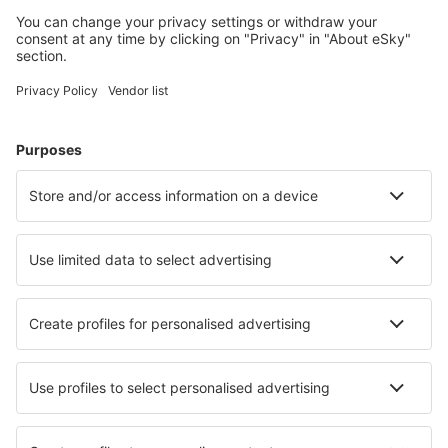
Uživateli eSky nejčastěji hledané ubytování
Ubytování v Německu - Oblíbená města
Ubytování in Zingst
Ubytování ve Westerlandu
Ubytování Westerhever
Ubytování in Grömitz
Ubytování v Heringsdorfu
Ubytování in Rechlin
Ubytování in Wuppertal
Ubytování in Halle (Saale)
Ubytování in Dierhagen
Ubytování in Winterberg
Nejlepší ubytování - města
Ubytování in Kazimierzewo
Ubytování in Bessenay
Ubytování in Fellingsbro
Ubytování in Milakowo
Ubytování in Xing'an
Ubytování in Maia de Montcal