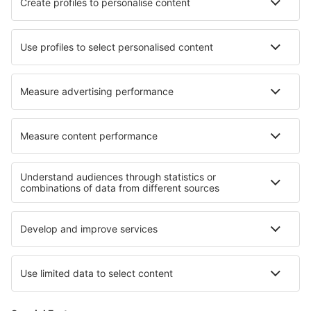
Ubytování in Spitsbergen
Ubytování in Cape May
Ubytování in Pontinia
Ubytování in Landerneau
Nejlepší ubytování - regiony
Ubytování v Sasku-Anhaltsku
Ubytování in Lake Constance
Ubytování on North Sea Coast
Ubytování in Chiemsee
Ubytování v Garmisch-Partenkirchenu
Ubytování in Epirus
Ubytování in Mafikeng Game Reserve
Ubytování ve Val di Fassa
Ubytování in Wolfgangsee
Ubytování v Guatemale