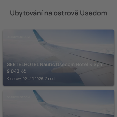
Ubytování na ostrově Usedom
OSTROV USEDOM
SEETELHOTEL Nautic Usedom Hotel & Spa
9 043
Kč
Koserow, 02 září 2026, 2 noci
OSTROV USEDOM