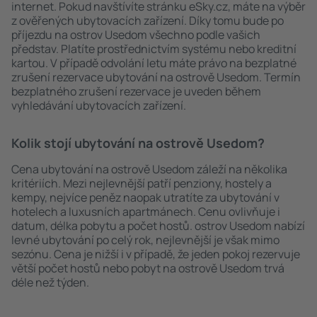
internet. Pokud navštívíte stránku eSky.cz, máte na výběr
z ověřených ubytovacích zařízení. Díky tomu bude po
příjezdu na ostrov Usedom všechno podle vašich
představ. Platíte prostřednictvím systému nebo kreditní
kartou. V případě odvolání letu máte právo na bezplatné
zrušení rezervace ubytování na ostrově Usedom. Termín
bezplatného zrušení rezervace je uveden během
vyhledávání ubytovacích zařízení.
Kolik stojí ubytování na ostrově Usedom?
Cena ubytování na ostrově Usedom záleží na několika
kritériích. Mezi nejlevnější patří penziony, hostely a
kempy, nejvíce peněz naopak utratíte za ubytování v
hotelech a luxusních apartmánech. Cenu ovlivňuje i
datum, délka pobytu a počet hostů. ostrov Usedom nabízí
levné ubytování po celý rok, nejlevnější je však mimo
sezónu. Cena je nižší i v případě, že jeden pokoj rezervuje
větší počet hostů nebo pobyt na ostrově Usedom trvá
déle než týden.