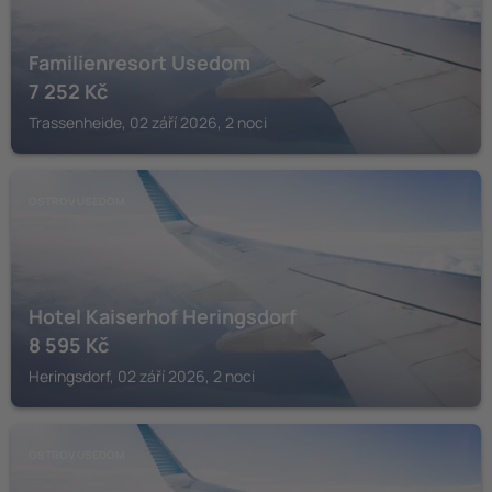
Familienresort Usedom
7 252
Kč
Trassenheide, 02 září 2026, 2 noci
OSTROV USEDOM
Hotel Kaiserhof Heringsdorf
8 595
Kč
Heringsdorf, 02 září 2026, 2 noci
OSTROV USEDOM