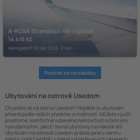
A-ROSA Strandidyll Heringsdorf
14 416
Kč
Heringsdorf, 02 září 2026, 2 noci
Podívat se na nabídky
Ubytování na ostrově Usedom
Chystáte se na ostrov Usedom? Najděte si ubytování
přesně podle vašich představ a možností. Můžete využít
prostorné, komfortně vybavené nemovitosti s četnými
vymoženostmi, jakož i levné ubytovny na několik dní.
Ubytování na ostrově Usedom je dostupné v centru
města, poblíž letiště i v méně vyhledávaných okresech