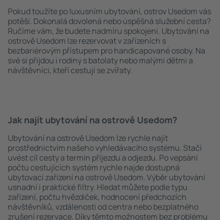
Pokud toužíte po luxusním ubytování, ostrov Usedom vás
potěší. Dokonalá dovolená nebo úspěšná služební cesta?
Ručíme vám, že budete nadmíru spokojeni. Ubytování na
ostrově Usedom lze rezervovat v zařízeních s
bezbariérovým přístupem pro handicapované osoby. Na
své si přijdou i rodiny s batolaty nebo malými dětmi a
návštěvníci, kteří cestují se zvířaty.
Jak najít ubytování na ostrově Usedom?
Ubytování na ostrově Usedom lze rychle najít
prostřednictvím našeho vyhledávacího systému. Stačí
uvést cíl cesty a termín příjezdu a odjezdu. Po vepsání
počtu cestujících systém rychle najde dostupná
ubytovací zařízení na ostrově Usedom. Výběr ubytování
usnadní i praktické filtry. Hledat můžete podle typu
zařízení, počtu hvězdiček, hodnocení předchozích
návštěvníků, vzdálenosti od centra nebo bezplatného
zrušení rezervace. Díky těmto možnostem bez problému