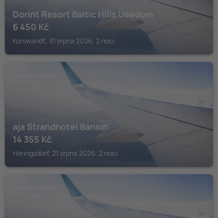
Dorint Resort Baltic Hills Usedom
6 450
Kč
Korswandt, 31 srpna 2026, 2 noci
OSTROV USEDOM
aja Strandhotel Bansin
14 355
Kč
Heringsdorf, 21 srpna 2026, 2 noci
OSTROV USEDOM