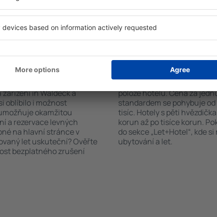
stupná ubytovací zařízení.
nabízejí i transport z/na let
st hotelu od centra, způsob
historických památkách in 
ček, které hotel obdržel od
n Waldeck?
Kolik stojí hotel in 
říte čas i peníze.
Ceny za nocleh in Waldeck s
zařízení in Waldeck a
poloze hotelu. Cena za jed
i oblíbilo i možnost
standardem se pohybuje od n
a umožňuje okamžitou
tisíc. Hotely s pěti hvězdičk
ní a rezervace levných
korun až po tisíce korun. P
pné na hlavní stránce v
do sekce „Let+Hotel“, kde s
novaný let uskuteční? Ověřte
ubytování a let.
nost bezplatného zrušení