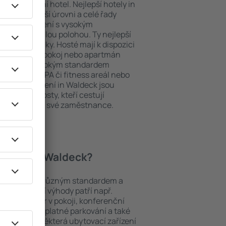
ždý exklusivní hotel. Nejlepší hotely in
y na nejvyšší úrovni a celé řady
ytovací zařízení s vysokým
bit dokonalou polohou. Ty nejlepší
na dosah ruky. Hosté mají k dispozici
ou si vybrat pokoj nebo apartmán
v. Hotel s vysokým standardem
odé menu, SPA či fitness areál nebo
bytovací zařízení in Waldeck jsou
iny a pro hosty, kteří cestují
t školení pro své zaměstnance.
 hotely in Waldeck?
ezi objekty s různým standardem a
joblíbenější výhody patří např.
minibar/trezor v pokoji, konferenční
 koutek, bezplatné parkování a také
ch v okolí. Některá ubytovací zařízení