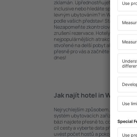
zklamán. Upřednostňujete hotel na vy
inclusive nebo hledáte spíše místa s
levným ubytováním? in Waldeck na v
podle vašich představ! Stačí zvolit po
Nezapomeňte zkontrolovat způsob pl
zrušení rezervace. Hotely in Waldeck s
nejpopulárnějších atrakcí, tak i v pokl
stvořené na delší pobyt ale i krátký vý
přesně pro vás a začněte se balit na 
dnes!
Jak najít hotel in Waldeck?
Nejrychlejším způsobem, jak najít hot
systém ubytovacích zařízení na strán
bázi najdete přesně to, co hledáte. D
cíl cesty a vyberte data příjezdu a o
uvést počet hostů a pokojů. A máte 