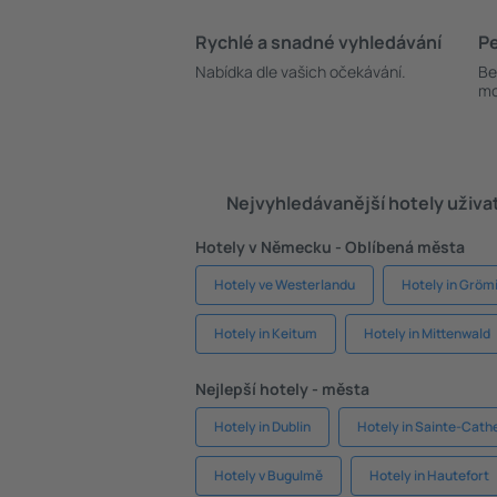
Rychlé a snadné vyhledávání
Pe
Nabídka dle vašich očekávání.
Be
mo
Nejvyhledávanější hotely uživa
Hotely v Německu - Oblíbená města
Hotely ve Westerlandu
Hotely in Gröm
Hotely in Keitum
Hotely in Mittenwald
Nejlepší hotely - města
Hotely in Dublin
Hotely in Sainte-Cath
Hotely v Bugulmě
Hotely in Hautefort