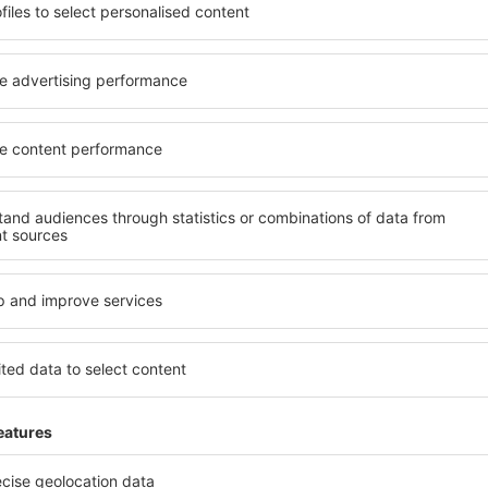
soké úrovni a nabídkou all
kritéria, která musí splnit ka
 poklidnou atmosférou a
Waldeck jsou zárukou obsluh
ás čeká ubytování přesně
dalších výhod pro hosty. Ub
lohu a standard hotelu.
standardem se mohou pochlu
atby a možnost bezplatného
atrakce in Waldeck tak máte 
e nacházejí jak v blízkosti
i bezplatné parkování a moh
idnějších čtvrtích. Jsou jako
přesně podle svých předsta
let o víkendu. Vyberte hotel
znamená mimo jiné i různor
výlet nebo služební cestu už
atrakce pro děti. Nejlepší u
skvělým řešením pro páry, rod
služebně nebo chtějí pořáda
Jaké zařízení nabízí
el in Waldeck, je vyhledávací
Hotely in Waldeck se řadí m
ce eSky. Díky naší rozsáhlé
vybavením pro hosty. Mezi ne
o vyhledávacích polí vepište
bezplatné wi-fi, SPA areál, 
djezdu. Nezapomeňte ještě
centrum, restaurace, dětský
hotovo! Během několika
informační brožury o atrakcí