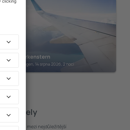
BAD WILDUNGEN
Hotel Birkenstern
Bad Wildungen, 14 srpna 2026, 2 noci
pší hotely
poloha patří mezi nejdůležitější