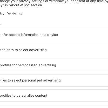
BAD AROLSEN
Hotel Luisen-Mühle
Bad Arolsen, 14 srpna 2026, 2 noci
Zobrazit více hotelů in Waldeck
Waldeck – nejle
ů. Žádný návštěvník nebude
Komplexní služby a výhodná 