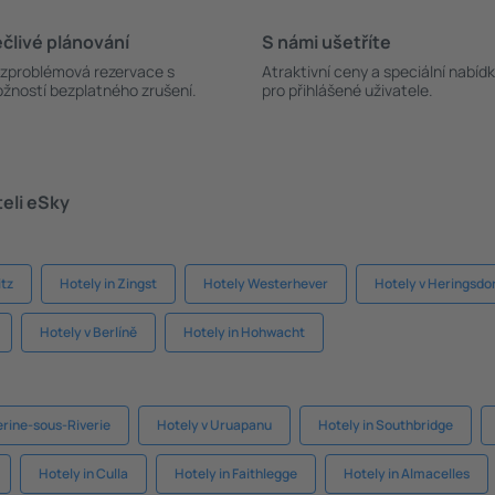
člivé plánování
S námi ušetříte
zproblémová rezervace s
Atraktivní ceny a speciální nabíd
žností bezplatného zrušení.
pro přihlášené uživatele.
teli eSky
itz
Hotely in Zingst
Hotely Westerhever
Hotely v Heringsdo
Hotely v Berlíně
Hotely in Hohwacht
erine-sous-Riverie
Hotely v Uruapanu
Hotely in Southbridge
Hotely in Culla
Hotely in Faithlegge
Hotely in Almacelles