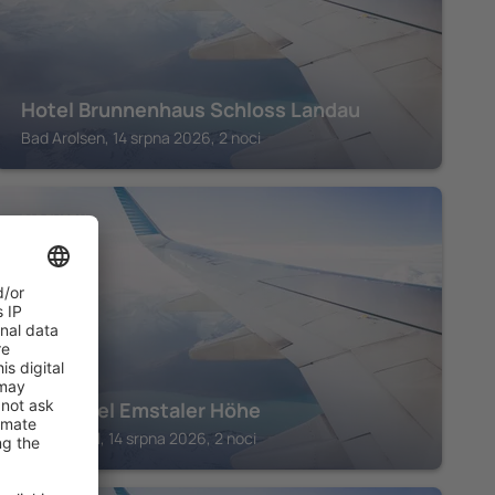
Hotel Brunnenhaus Schloss Landau
Bad Arolsen, 14 srpna 2026, 2 noci
BAD EMSTAL
Parkhotel Emstaler Höhe
Bad Emstal, 14 srpna 2026, 2 noci