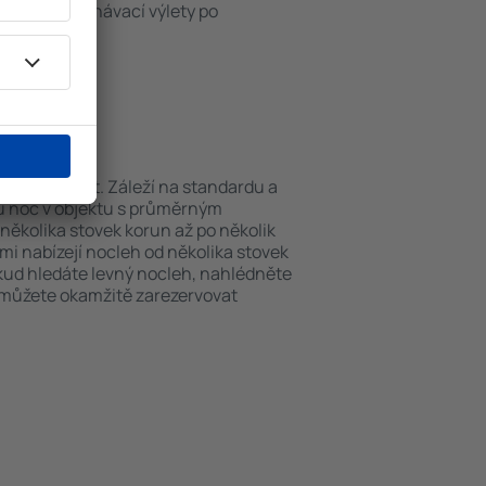
iště nebo poznávací výlety po
Waldeck.
Waldeck?
e můžou lišit. Záleží na standardu a
nu noc v objektu s průměrným
ěkolika stovek korun až po několik
ami nabízejí nocleh od několika stovek
okud hledáte levný nocleh, nahlédněte
i můžete okamžitě zarezervovat