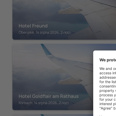
Hotel Freund
Oberorke, 14 srpna 2026, 2 noci
KORBACH
Hotel Goldflair am Rathaus
Korbach, 14 srpna 2026, 2 noci