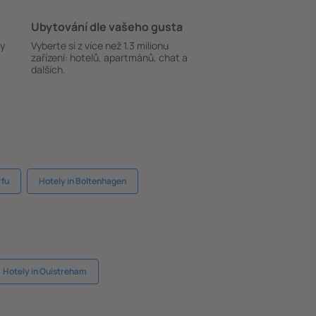
Ubytování dle vašeho gusta
ky
Vyberte si z více než 1.3 milionu
zařízení: hotelů, apartmánů, chat a
dalších.
rfu
Hotely in Boltenhagen
Hotely in Ouistreham