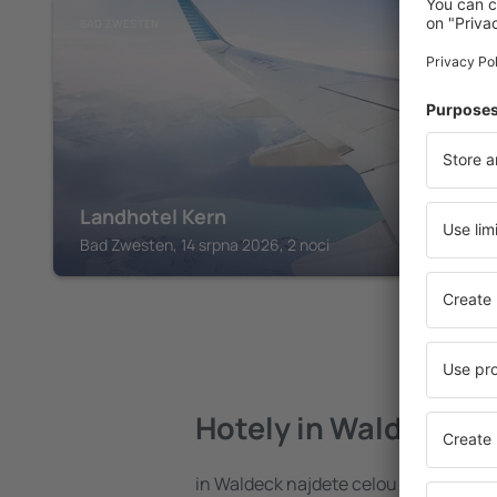
BAD ZWESTEN
Landhotel Kern
Bad Zwesten, 14 srpna 2026, 2 noci
Hotely in Waldeck
in Waldeck najdete celou řadu hotel