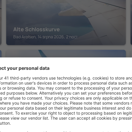
Alte Schlosskurve
Bad Arolsen, 14 srpna 2026, 2 noci
KORBACH
Hotel Am Dalwigker Tor
Korbach, 14 srpna 2026, 2 noci