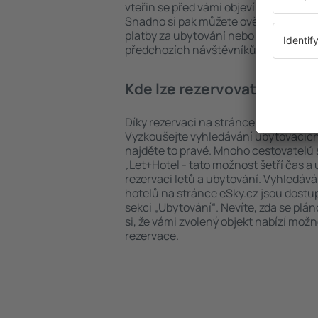
vteřin se před vámi objeví všechna do
Snadno si pak můžete ověřit vzdáleno
platby za ubytování nebo počet hvězdi
předchozích návštěvníků.
Kde lze rezervovat hotel i
Díky rezervaci na stránce eSky.cz ušet
Vyzkoušejte vyhledávání ubytovacích 
najděte to pravé. Mnoho cestovatelů s
„Let+Hotel - tato možnost šetří čas 
rezervaci letů a ubytování. Vyhledává
hotelů na stránce eSky.cz jsou dostu
sekci „Ubytování“. Nevíte, zda se plá
si, že vámi zvolený objekt nabízí mož
rezervace.