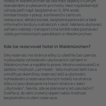
Hotely in Waldmünchen se řadí mezi objekty s různým
standardem a vybavením pro hosty. Mezi nejoblíbenější
výhody patří např. bezplatné wi-fi, SPA areál,
minibar/trezor v pokoji, konferenční centrum,
restaurace, dětský koutek, bezplatné parkování a také
informační brožury o atrakcích v okolí. Některá ubytovací
zařízení nabízejí i transport z/na letiště nebo poznávací
výlety po historických památkách in Waldmünchen.
Kde lze rezervovat hotel in Waldmünchen?
Díky rezervaci na stránce eSky.cz ušetříte čas i peníze.
Vyzkoušejte vyhledávání ubytovacích zařízení in
Waldmünchen a najděte to pravé. Mnoho cestovatelů si
oblíbilo i možnost „Let+Hotel - tato možnost šetří čas a
umožňuje okamžitou rezervaci letů a ubytování.
Vyhledávání a rezervace levných hotelů na stránce
eSky.cz jsou dostupné na hlavní stránce v sekci
„Ubytování“. Nevíte, zda se plánovaný let uskuteční?
Ověřte si, že vámi zvolený objekt nabízí možnost
bezplatného zrušení rezervace.