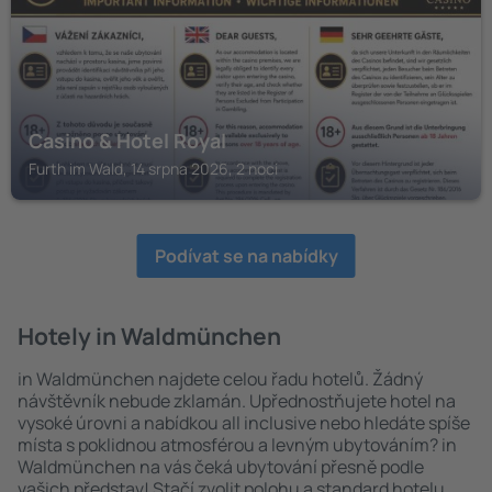
Casino & Hotel Royal
Furth im Wald, 14 srpna 2026, 2 noci
Podívat se na nabídky
Hotely in Waldmünchen
in Waldmünchen najdete celou řadu hotelů. Žádný
návštěvník nebude zklamán. Upřednostňujete hotel na
vysoké úrovni a nabídkou all inclusive nebo hledáte spíše
místa s poklidnou atmosférou a levným ubytováním? in
Waldmünchen na vás čeká ubytování přesně podle
vašich představ! Stačí zvolit polohu a standard hotelu.