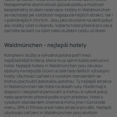
Nezapomeňte zkontrolovat způsob platby a možnost
bezplatného zrušení rezervace. Hotely in Waldmünchen
se nacházejí jak v blízkosti nejpopulárnějších atrakcí, tak i
v poklidnějších čtvrtích. Jsou jako stvořené na delší pobyt
ale i krátký výlet o víkendu. Vyberte hotel přesně pro vás a
začněte se balit na výlet nebo služební cestu už dnes!
Waldmünchen – nejlepší hotely
Komplexní služby a výhodná poloha patří mezi
nejdůležitější kritéria, která musí splnit každý exklusivní
hotel. Nejlepší hotely in Waldmünchen jsou zárukou
obsluhy na nejvyšší úrovni a celé řady dalších výhod pro
hosty. Ubytovací zařízení s vysokým standardem se
mohou pochlubit dokonalou polohou. Ty nejlepší atrakce
in Waldmünchen tak máte na dosah ruky. Hosté mají k
dispozici i bezplatné parkování a mohou si vybrat pokoj
nebo apartmán přesně podle svých představ. Hotel s
vysokým standardem znamená mimo jiné i různorodé
menu, SPA či fitness areál nebo atrakce pro děti. Nejlepší
ubytovací zařízení in Waldmünchen jsou skvělým