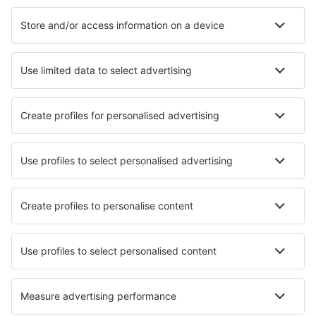
Hotely in Chemnitz
Hotely in Stockelsdorf
Hotely in Freiburg im Breisgau
Hotely in Wuppertal
Nejlepší hotely - města
Hotely in Taxenbach
Hotely in Borowa
Hotely in Colzate
Hotely in Cobleskill
Hotely in Wheatley
Hotely in Bergheim
Hotely in Ocean View
Hotely in Hatfield
Hotely in Guia de Isora
Hotely in La Florida
Nejlepší hotely - regiony
Hotely v Meklenburská jezerní plošina
Hotely in Lake Constance
Hotely v Dolním Sasku