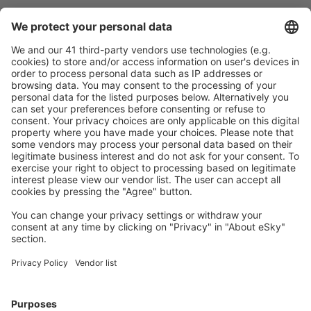
S námi ušetříte
Atraktivní ceny a speciální nabídky pro přihlášené
uživatele.
Ubytování dle vašeho gusta
Vyberte si z více než 1.3 milionu zařízení: hotelů,
apartmánů, chat a dalších.
Nejvyhledávanější hotely uživateli eSky
Hotely v Německu - Oblíbená města
Hotely Westerhever
Hotely in Grömitz
Hotely in Zingst
Hotely v Heringsdorfu
Hotely ve Westerlandu
Hotely in Pfronten