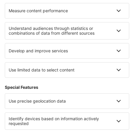
Hotely in Brandenburg Lake Plateau
Hotely in Moselle Valley
Hotely na Ko Samui
Hotely na Sicílii
Hotely na pobřeží Jihočínského moře
Hotely v Provence-Alpách-Azurovém pobřeží
Hotely in Malaysian Borneo