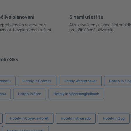
člivé plánování
S námi ušetříte
zproblémová rezervace s
Atraktivní ceny a speciální nabíd
žností bezplatného zrušení.
pro přihlášené uživatele.
teli eSky
gsdorfu
Hotely in Grömitz
Hotely Westerhever
Hotely in Zin
kenu
Hotely in Born
Hotely in Mönchengladbach
Hotely in Coye-la-Forêt
Hotely in Alvarado
Hotely in Zug