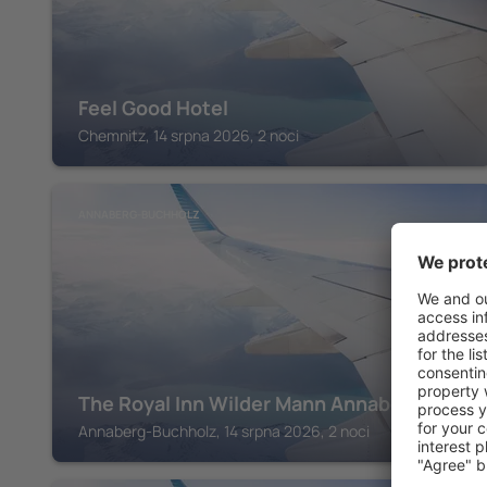
Feel Good Hotel
Chemnitz, 14 srpna 2026, 2 noci
ANNABERG-BUCHHOLZ
The Royal Inn Wilder Mann Annaberg
Annaberg-Buchholz, 14 srpna 2026, 2 noci