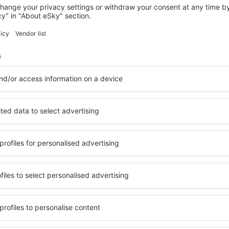
SCHEIBENBERG
Hotel Sächsischer Hof
Scheibenberg, 14 srpna 2026, 2 noci
Zobrazit více hotelů in Wolkenstein
n
Wolkenstein – n
telů. Žádný návštěvník
Komplexní služby a výhodná 