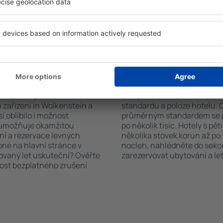
čet hostů a pokojů. A máte
informační brožury o atrakcí
d vámi objeví všechna
nabízejí i transport z/na let
si pak můžete ověřit
historických památkách in 
platby za ubytování nebo
 od předchozích návštěvníků.
n Wolkenstein?
Kolik stojí hotel in 
říte čas i peníze.
Ceny za nocleh in Wolkenstei
zařízení in Wolkenstein a
standardu a poloze hotelu. 
i oblíbilo i možnost
průměrným standardem se p
a umožňuje okamžitou
po několik tisíc. Hotely s pě
ní a rezervace levných
několika stovek korun až po 
pné na hlavní stránce v
nocleh, nahlédněte do sekce
novaný let uskuteční? Ověřte
zarezervovat ubytování a let
nost bezplatného zrušení