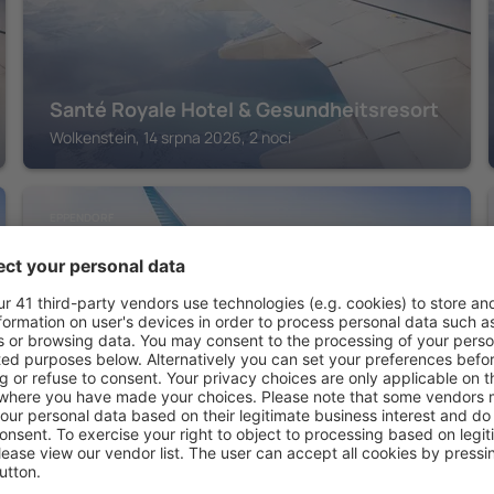
Santé Royale Hotel & Gesundheitsresort
Wolkenstein, 14 srpna 2026, 2 noci
EPPENDORF
Erzgebirgshotel Freiberger Höhe
Eppendorf, 14 srpna 2026, 2 noci