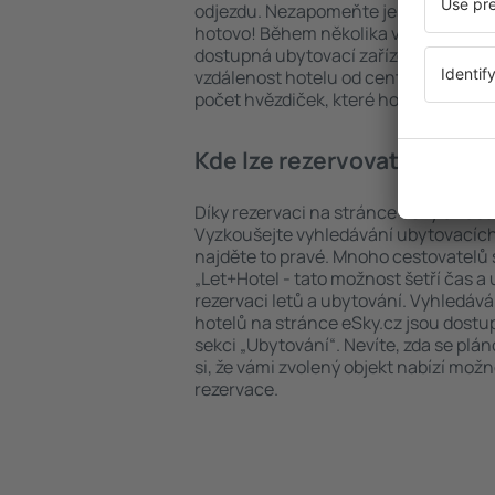
odjezdu. Nezapomeňte ještě uvést po
hotovo! Během několika vteřin se pře
dostupná ubytovací zařízení. Snadno 
vzdálenost hotelu od centra, způsob 
počet hvězdiček, které hotel obdržel
Kde lze rezervovat hotel i
Díky rezervaci na stránce eSky.cz ušet
Vyzkoušejte vyhledávání ubytovacích 
najděte to pravé. Mnoho cestovatelů s
„Let+Hotel - tato možnost šetří čas 
rezervaci letů a ubytování. Vyhledává
hotelů na stránce eSky.cz jsou dostu
sekci „Ubytování“. Nevíte, zda se plá
si, že vámi zvolený objekt nabízí mož
rezervace.