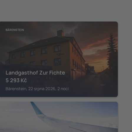
BÄRENSTEIN
Landgasthof Zur Fichte
5 293
Kč
Bärenstein, 22 srpna 2026, 2 noci
MARIENBERG