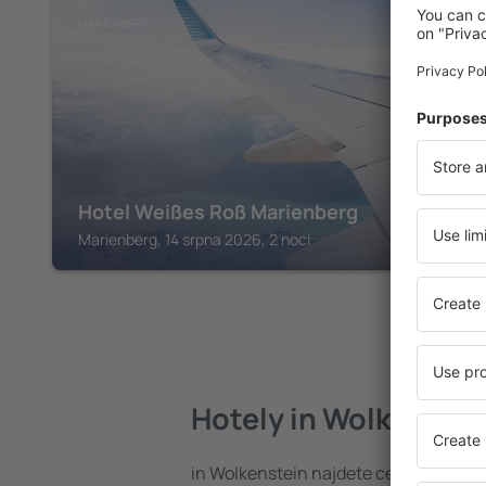
MARIENBERG
Hotel Weißes Roß Marienberg
Marienberg, 14 srpna 2026, 2 noci
Hotely in Wolkenstei
in Wolkenstein najdete celou řadu ho