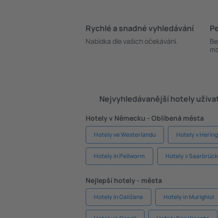
Rychlé a snadné vyhledávání
Pe
Nabídka dle vašich očekávání.
Be
mo
Nejvyhledávanější hotely uživa
Hotely v Německu - Oblíbená města
Hotely ve Westerlandu
Hotely v Herin
Hotely in Pellworm
Hotely v Saarbrüc
Nejlepší hotely - města
Hotely in Galižana
Hotely in Murighiol