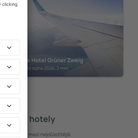
SCHLETTAU
Boutique Hotel Grüner Zweig
Schlettau, 14 srpna 2026, 2 noci
ejlepší hotely
poloha patří mezi nejdůležitější