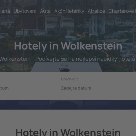
lená
Ubytování
Auta
Akční letenky
Atrakce
Charterové 
Hotely in Wolkenstein
Wolkenstein - Podívejte se na nejlepší nabídky hotelů
Hotely in Wolkenstein