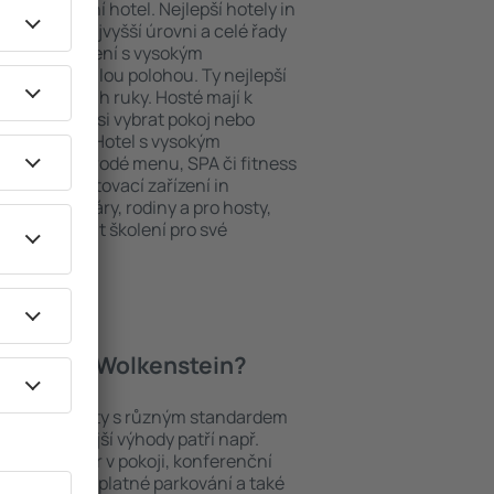
ždý exklusivní hotel. Nejlepší hotely in
sluhy na nejvyšší úrovni a celé řady
ytovací zařízení s vysokým
bit dokonalou polohou. Ty nejlepší
máte na dosah ruky. Hosté mají k
ání a mohou si vybrat pokoj nebo
h představ. Hotel s vysokým
né i různorodé menu, SPA či fitness
Nejlepší ubytovací zařízení in
ením pro páry, rodiny a pro hosty,
chtějí pořádat školení pro své
 hotely in Wolkenstein?
dí mezi objekty s různým standardem
nejoblíbenější výhody patří např.
minibar/trezor v pokoji, konferenční
 koutek, bezplatné parkování a také