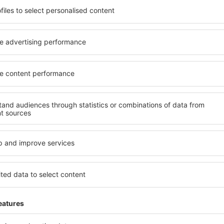
el na vysoké úrovni a
kritéria, která musí splnit ka
píše místa s poklidnou
Wolkenstein jsou zárukou ob
 Wolkenstein na vás čeká
dalších výhod pro hosty. Ub
v! Stačí zvolit polohu a
standardem se mohou pochlu
olovat způsob platby a
atrakce in Wolkenstein tak 
ce. Hotely in Wolkenstein
dispozici i bezplatné parkov
ějších atrakcí, tak i v
apartmán přesně podle svýc
ené na delší pobyt ale i
standardem znamená mimo ji
přesně pro vás a začněte se
areál nebo atrakce pro děti. 
dnes!
Wolkenstein jsou skvělým řeš
kteří cestují služebně nebo 
zaměstnance.
ein?
Jaké zařízení nabízí
l in Wolkenstein, je
Hotely in Wolkenstein se řa
ení na stránce eSky. Díky
a vybavením pro hosty. Mezi 
co hledáte. Do
bezplatné wi-fi, SPA areál, 
 vyberte data příjezdu a
centrum, restaurace, dětský