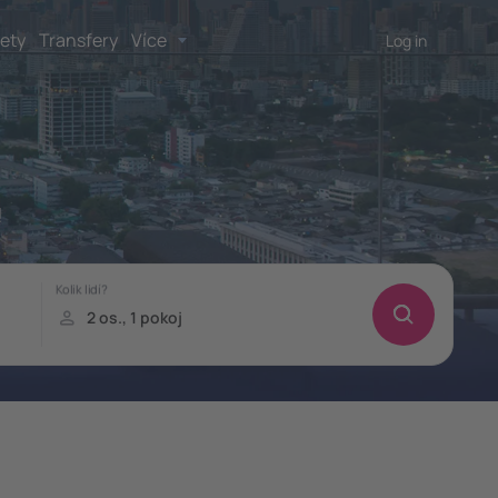
lety
Transfery
Více
Log in
!