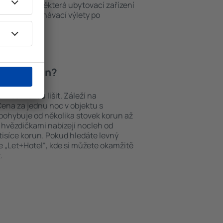
ch v okolí. Některá ubytovací zařízení
iště nebo poznávací výlety po
Wolkenstein.
Wolkenstein?
n se můžou lišit. Záleží na
Cena za jednu noc v objektu s
ohybuje od několika stovek korun až
ti hvězdičkami nabízejí nocleh od
tisíce korun. Pokud hledáte levný
 „Let+Hotel“, kde si můžete okamžitě
.