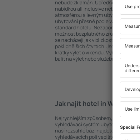
nebude zklamán. Upřednostňujete hot
nabídkou all inclusive nebo hledáte s
atmosférou a levným ubytováním? in
ubytování přesně podle vašich předsta
standard hotelu. Nezapomeňte zkontr
možnost bezplatného zrušení rezerva
se nacházejí jak v blízkosti nejpopulárn
poklidnějších čtvrtích. Jsou jako stvoř
krátký výlet o víkendu. Vyberte hotel 
balit na výlet nebo služební cestu už 
Jak najít hotel in Wolkenst
Nejrychlejším způsobem, jak najít hote
vyhledávací systém ubytovacích zaříz
naší rozsáhlé bázi najdete přesně to, 
vyhledávacích polí vepište cíl cesty a