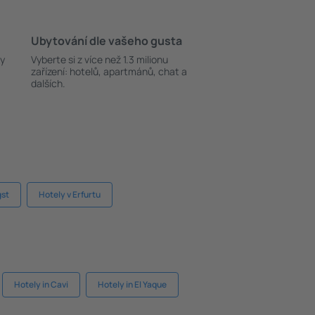
Ubytování dle vašeho gusta
ky
Vyberte si z více než 1.3 milionu
zařízení: hotelů, apartmánů, chat a
dalších.
gst
Hotely v Erfurtu
Hotely in Cavi
Hotely in El Yaque