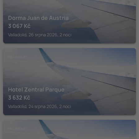
Dorma Juan de Austria
3 067
Kč
Valladolid, 26 srpna 2026, 2 noci
VALLADOLID
Hotel Zentral Parque
3 632
Kč
Valladolid, 24 srpna 2026, 2 noci
VALLADOLID