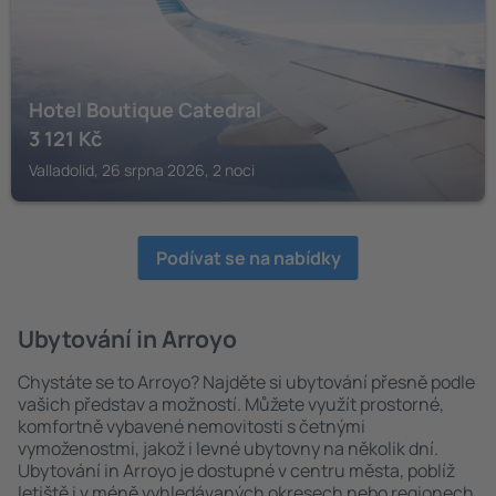
Hotel Boutique Catedral
3 121
Kč
Valladolid, 26 srpna 2026, 2 noci
Podívat se na nabídky
Ubytování in Arroyo
Chystáte se to Arroyo? Najděte si ubytování přesně podle
vašich představ a možností. Můžete využít prostorné,
komfortně vybavené nemovitosti s četnými
vymoženostmi, jakož i levné ubytovny na několik dní.
Ubytování in Arroyo je dostupné v centru města, poblíž
letiště i v méně vyhledávaných okresech nebo regionech.