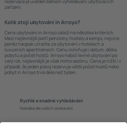
rezervace je uveden během vyhledávání ubytovacích
zařízení.
Kolik stojí ubytování in Arroyo?
Cena ubytování in Arroyo záleží na několika kritériích.
Mezi nejlevnější patří penziony, hostely a kempy, nejvíce
peněz naopak utratíte za ubytování v hotelech a
luxusních apartmánech. Cenu ovlivňuje i datum, délka
pobytu a počet hostů. Arroyo nabízí levné ubytování po
celý rok, nejlevnější je však mimo sezónu. Cena je nižší i v
případě, že jeden pokoj rezervuje větší počet hostů nebo
pobyt in Arroyo trvá déle než týden.
Rychlé a snadné vyhledávání
Nabídka dle vašich očekávání.
Pečlivé plánování