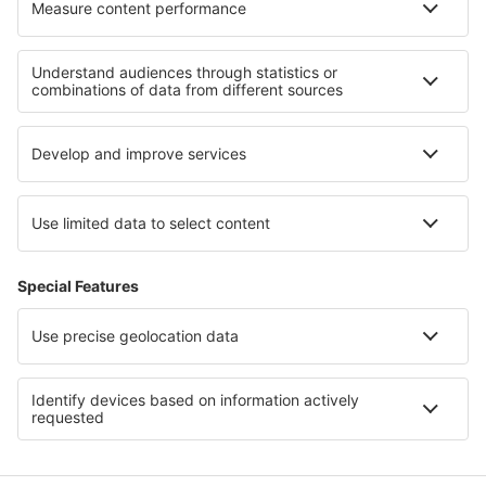
Ubytování na ostrově La Gomera
Ubytování na Menorce
Ubytování na Teplém pobřeží
Ubytování na pobřeží Almerie
Ubytování na Kanárských ostrovech
Ubytování v Kalábrii
Ubytování v Korutanech
Ubytování in Eastern Rhodopes
Ubytování in Chios
Ubytování Crater Lake