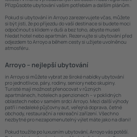
Přizpůsobte ubytování vašim potřebám a dalším plánům.
Pokud si ubytování in Arroyo zarezervujete včas, můžete
si být jisti, že po příjezdu do vaší destinace si budete moci
odpočinout s klidem v duši a bez toho, abyste museli
hledat hotel nebo apartmán. Rezervujte si ubytování před
odjezdem to Arroyo a během cesty si užijete uvolněnou
atmosféru.
Arroyo – nejlepší ubytování
in Arroyo si můžete vybrat ze široké nabídky ubytování
pro jednotlivce, páry, rodiny, seniory nebo skupiny.
Turisté mají možnost přenocovat v různých
apartmánech, hotelech a penzionech – v poklidných
oblastech nebo v samém srdci Arroyo. Mezi další výhody
patří i nedaleké půjčovny aut, veřejná doprava, četné
obchody, restaurační a rekreační zařízení. Všechno
nezbytné pro nezapomenutelný výlet máte jako na dlani!
Pokud toužíte po luxusním ubytování, Arroyo vás potěší.