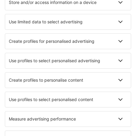
Ubytování v Barceloně
Ubytování v Las Palmas
Ubytování in Calafell
Ubytování in San Pedro del Pinatar
Ubytování in Benitachell
Ubytování in Costa Teguise
Nejlepší ubytování - města
Ubytování in Waitati
Ubytování in Golub-Dobrzyń
Ubytování in Ciudad Ojeda
Ubytování West Anstey
Ubytování in Wiazownica
Ubytování in Riding Mill
Ubytování in Lozovac
Ubytování in Friedrichsfelde
Ubytování in Pragpura
Ubytování in Gouves
Nejlepší ubytování - regiony