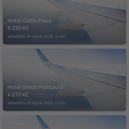
Hotel Colón Plaza
5 230
Kč
Valladolid, 24 srpna 2026, 2 noci
VALLADOLID
Hotel Vincci Frontaura
4 073
Kč
Valladolid, 24 srpna 2026, 2 noci
VALLADOLID