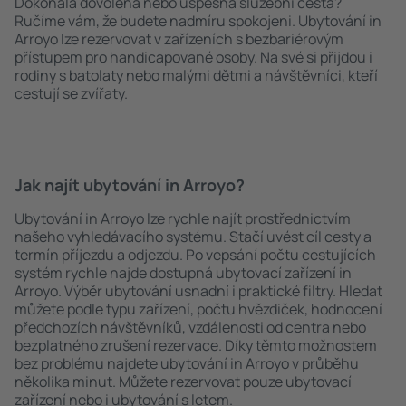
Dokonalá dovolená nebo úspěšná služební cesta?
Ručíme vám, že budete nadmíru spokojeni. Ubytování in
Arroyo lze rezervovat v zařízeních s bezbariérovým
přístupem pro handicapované osoby. Na své si přijdou i
rodiny s batolaty nebo malými dětmi a návštěvníci, kteří
cestují se zvířaty.
Jak najít ubytování in Arroyo?
Ubytování in Arroyo lze rychle najít prostřednictvím
našeho vyhledávacího systému. Stačí uvést cíl cesty a
termín příjezdu a odjezdu. Po vepsání počtu cestujících
systém rychle najde dostupná ubytovací zařízení in
Arroyo. Výběr ubytování usnadní i praktické filtry. Hledat
můžete podle typu zařízení, počtu hvězdiček, hodnocení
předchozích návštěvníků, vzdálenosti od centra nebo
bezplatného zrušení rezervace. Díky těmto možnostem
bez problému najdete ubytování in Arroyo v průběhu
několika minut. Můžete rezervovat pouze ubytovací
zařízení nebo i ubytování s letem.