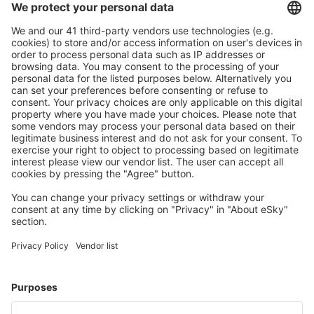
Bezproblémová rezervace s možností bezplatného
zrušení.
S námi ušetříte
Atraktivní ceny a speciální nabídky pro přihlášené
uživatele.
Ubytování dle vašeho gusta
Vyberte si z více než 1.3 milionu zařízení: hotelů,
apartmánů, chat a dalších.
Uživateli eSky nejčastěji hledané ubytování
Ubytování ve Španělsku - Oblíbená města
Ubytování v Marbelle
Ubytování v Madridu
Ubytování in Mijas
Ubytování v Maladze